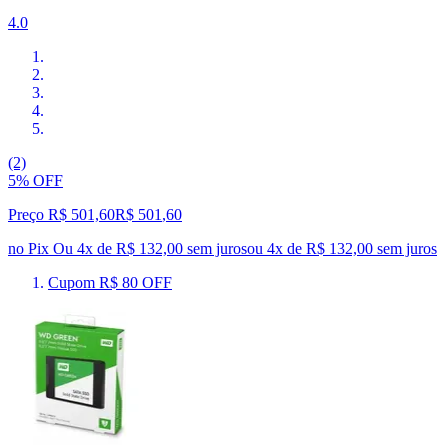
4.0
(2)
5% OFF
Preço R$ 501,60
R$
501
,
60
no Pix
Ou 4x de R$ 132,00 sem juros
ou
4
x de
R$ 132,00
sem juros
Cupom R$ 80 OFF