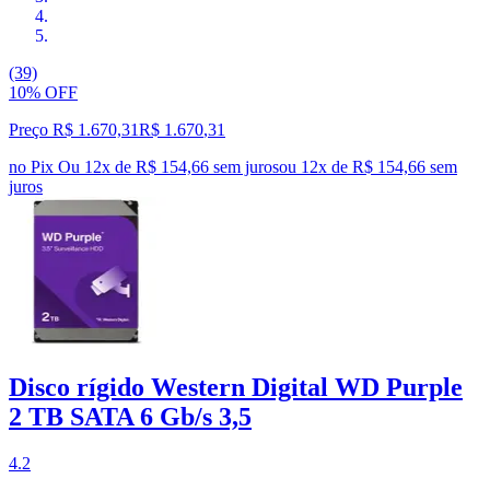
(39)
10% OFF
Preço R$ 1.670,31
R$
1.670
,
31
no Pix
Ou 12x de R$ 154,66 sem juros
ou
12
x de
R$ 154,66
sem
juros
Disco rígido Western Digital WD Purple
2 TB SATA 6 Gb/s 3,5
4.2