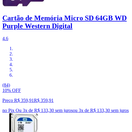
Cartão de Memória Micro SD 64GB WD
Purple Western Digital
4.6
(84)
10% OFF
Preço R$ 359,91
R$
359
,
91
no Pix
Ou 3x de R$ 133,30 sem juros
ou
3
x de
R$ 133,30
sem juros