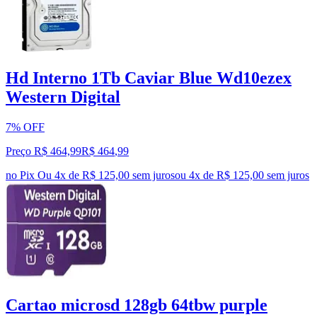
Hd Interno 1Tb Caviar Blue Wd10ezex
Western Digital
7% OFF
Preço R$ 464,99
R$
464
,
99
no Pix
Ou 4x de R$ 125,00 sem juros
ou
4
x de
R$ 125,00
sem juros
Cartao microsd 128gb 64tbw purple