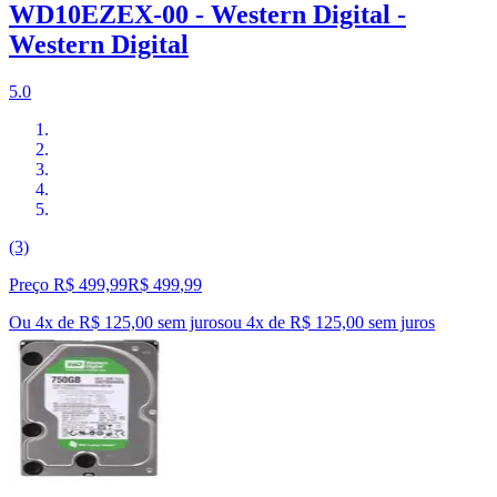
WD10EZEX-00 - Western Digital -
Western Digital
5.0
(3)
Preço R$ 499,99
R$
499
,
99
Ou 4x de R$ 125,00 sem juros
ou
4
x de
R$ 125,00
sem juros