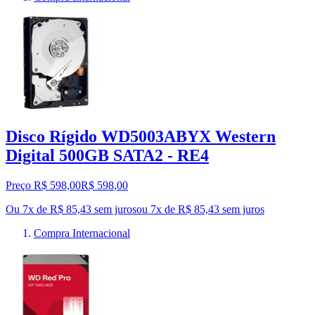
Disco Rígido WD5003ABYX Western
Digital 500GB SATA2 - RE4
Preço R$ 598,00
R$
598
,
00
Ou 7x de R$ 85,43 sem juros
ou
7
x de
R$ 85,43
sem juros
Compra Internacional