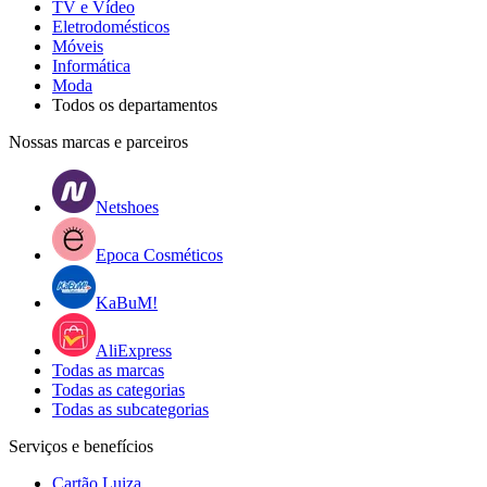
TV e Vídeo
Eletrodomésticos
Móveis
Informática
Moda
Todos os departamentos
Nossas marcas e parceiros
Netshoes
Epoca Cosméticos
KaBuM!
AliExpress
Todas as marcas
Todas as categorias
Todas as subcategorias
Serviços e benefícios
Cartão Luiza