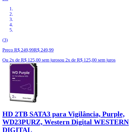
(3)
Preço R$ 249,99
R$
249
,
99
Ou 2x de R$ 125,00 sem juros
ou
2
x de
R$ 125,00
sem juros
HD 2TB SATA3 para Vigilância, Purple,
WD23PURZ, Western Digital WESTERN
DIGITAL