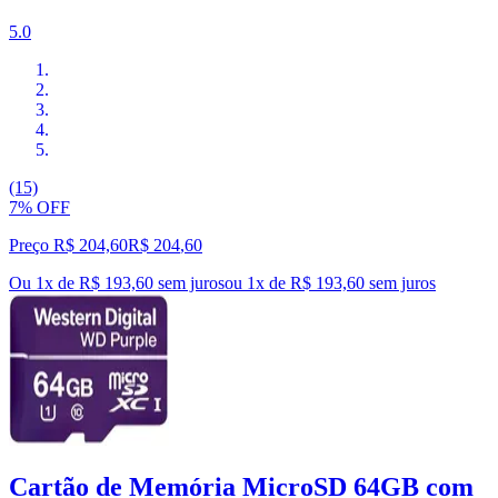
5.0
(15)
7% OFF
Preço R$ 204,60
R$
204
,
60
Ou 1x de R$ 193,60 sem juros
ou
1
x de
R$ 193,60
sem juros
Cartão de Memória MicroSD 64GB com