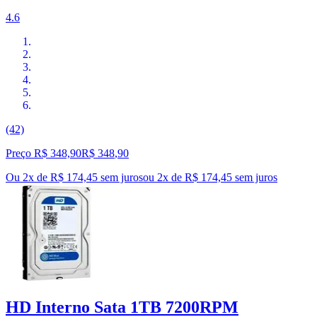
4.6
(42)
Preço R$ 348,90
R$
348
,
90
Ou 2x de R$ 174,45 sem juros
ou
2
x de
R$ 174,45
sem juros
HD Interno Sata 1TB 7200RPM