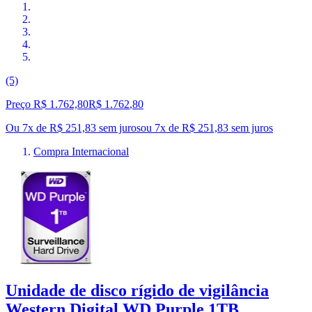
(5)
Preço R$ 1.762,80
R$
1.762
,
80
Ou 7x de R$ 251,83 sem juros
ou
7
x de
R$ 251,83
sem juros
Compra Internacional
Unidade de disco rígido de vigilância
Western Digital WD Purple 1TB