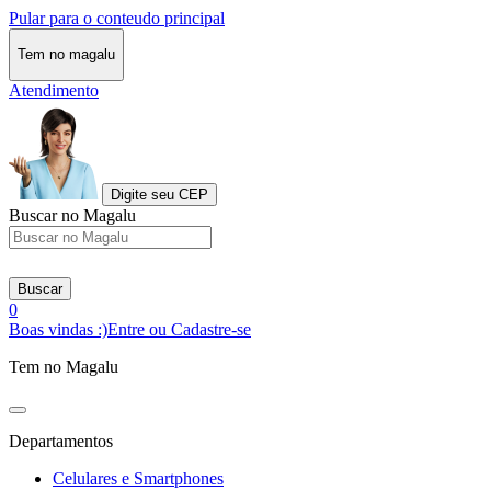
Pular para o conteudo principal
Tem no magalu
Atendimento
Digite seu CEP
Buscar no Magalu
Buscar
0
Boas vindas :)
Entre ou Cadastre-se
Tem no Magalu
Departamentos
Celulares e Smartphones