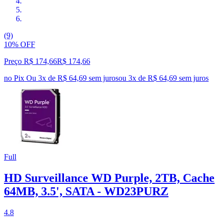
(9)
10% OFF
Preço R$ 174,66
R$
174
,
66
no Pix
Ou 3x de R$ 64,69 sem juros
ou
3
x de
R$ 64,69
sem juros
Full
HD Surveillance WD Purple, 2TB, Cache
64MB, 3.5', SATA - WD23PURZ
4.8