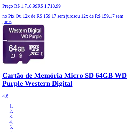
Preço R$ 1.718,99
R$
1.718
,
99
no Pix
Ou 12x de R$ 159,17 sem juros
ou
12
x de
R$ 159,17
sem
juros
Cartão de Memória Micro SD 64GB WD
Purple Western Digital
4.6