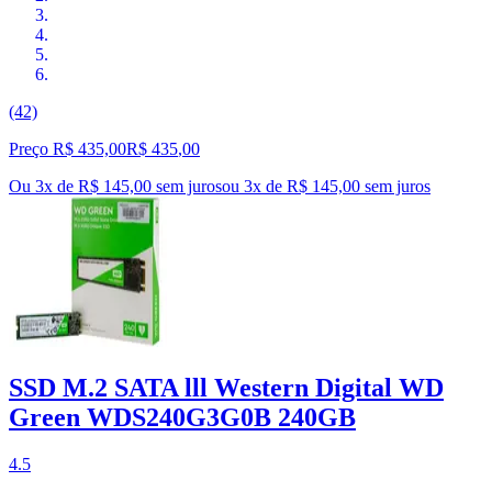
(42)
Preço R$ 435,00
R$
435
,
00
Ou 3x de R$ 145,00 sem juros
ou
3
x de
R$ 145,00
sem juros
SSD M.2 SATA lll Western Digital WD
Green WDS240G3G0B 240GB
4.5