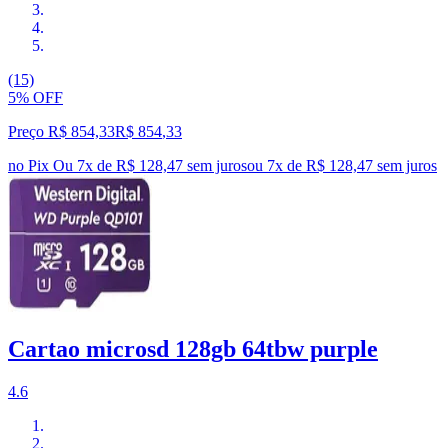
(15)
5% OFF
Preço R$ 854,33
R$
854
,
33
no Pix
Ou 7x de R$ 128,47 sem juros
ou
7
x de
R$ 128,47
sem juros
Cartao microsd 128gb 64tbw purple
4.6