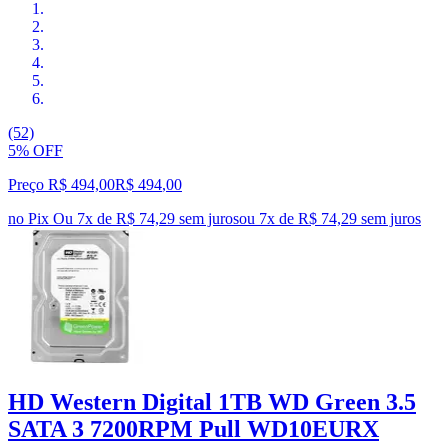
(52)
5% OFF
Preço R$ 494,00
R$
494
,
00
no Pix
Ou 7x de R$ 74,29 sem juros
ou
7
x de
R$ 74,29
sem juros
HD Western Digital 1TB WD Green 3.5
SATA 3 7200RPM Pull WD10EURX