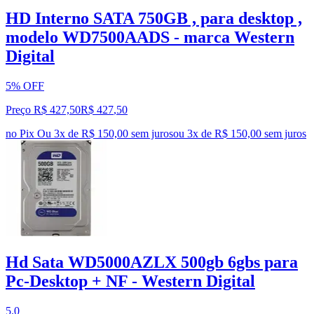
HD Interno SATA 750GB , para desktop ,
modelo WD7500AADS - marca Western
Digital
5% OFF
Preço R$ 427,50
R$
427
,
50
no Pix
Ou 3x de R$ 150,00 sem juros
ou
3
x de
R$ 150,00
sem juros
Hd Sata WD5000AZLX 500gb 6gbs para
Pc-Desktop + NF - Western Digital
5.0