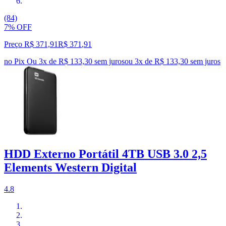
(84)
7% OFF
Preço R$ 371,91
R$
371
,
91
no Pix
Ou 3x de R$ 133,30 sem juros
ou
3
x de
R$ 133,30
sem juros
HDD Externo Portátil 4TB USB 3.0 2,5
Elements Western Digital
4.8