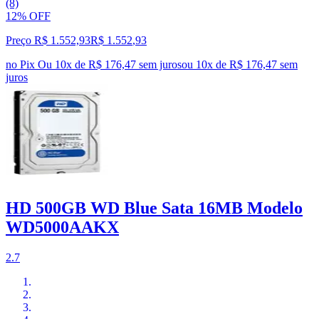
(8)
12% OFF
Preço R$ 1.552,93
R$
1.552
,
93
no Pix
Ou 10x de R$ 176,47 sem juros
ou
10
x de
R$ 176,47
sem
juros
HD 500GB WD Blue Sata 16MB Modelo
WD5000AAKX
2.7