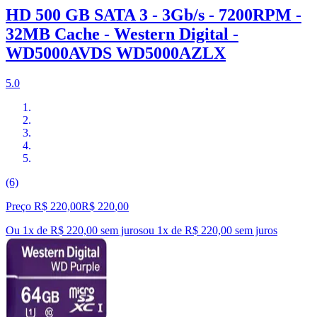
HD 500 GB SATA 3 - 3Gb/s - 7200RPM -
32MB Cache - Western Digital -
WD5000AVDS WD5000AZLX
5.0
(6)
Preço R$ 220,00
R$
220
,
00
Ou 1x de R$ 220,00 sem juros
ou
1
x de
R$ 220,00
sem juros