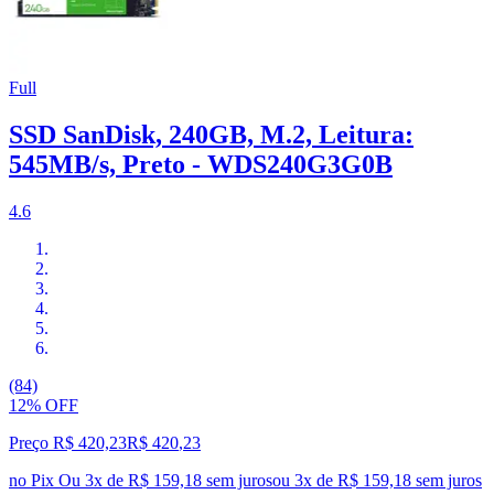
Full
SSD SanDisk, 240GB, M.2, Leitura:
545MB/s, Preto - WDS240G3G0B
4.6
(84)
12% OFF
Preço R$ 420,23
R$
420
,
23
no Pix
Ou 3x de R$ 159,18 sem juros
ou
3
x de
R$ 159,18
sem juros