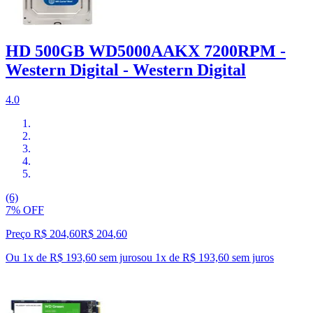
HD 500GB WD5000AAKX 7200RPM -
Western Digital - Western Digital
4.0
(6)
7% OFF
Preço R$ 204,60
R$
204
,
60
Ou 1x de R$ 193,60 sem juros
ou
1
x de
R$ 193,60
sem juros