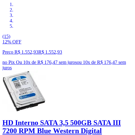
(15)
12% OFF
Preço R$ 1.552,93
R$
1.552
,
93
no Pix
Ou 10x de R$ 176,47 sem juros
ou
10
x de
R$ 176,47
sem
juros
HD Interno SATA 3,5 500GB SATA III
7200 RPM Blue Western Digital