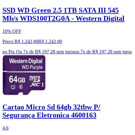
SSD WD Green 2.5 1TB SATA III 545
Mb/s WDS100T2G0A - Western Digital
10% OFF
Preço R$ 1.242,89
R$
1.242
,
89
no Pix
Ou 7x de R$ 197,28 sem juros
ou
7
x de
R$ 197,28
sem juros
Cartao Micro Sd 64gb 32tbw P/
Segurança Eletronica 4600163
4.6