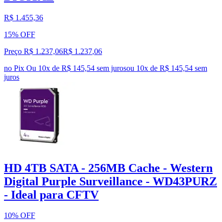
R$ 1.455,36
15% OFF
Preço R$ 1.237,06
R$
1.237
,
06
no Pix
Ou 10x de R$ 145,54 sem juros
ou
10
x de
R$ 145,54
sem
juros
HD 4TB SATA - 256MB Cache - Western
Digital Purple Surveillance - WD43PURZ
- Ideal para CFTV
10% OFF