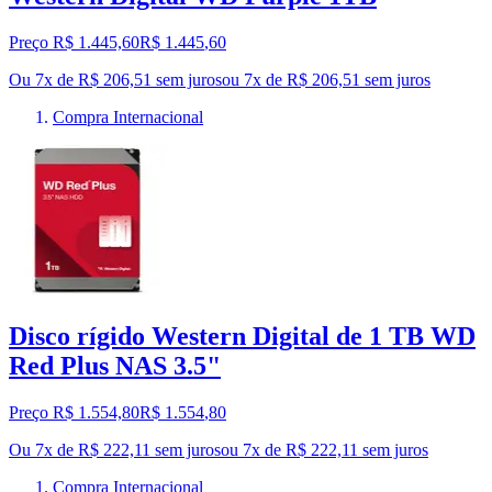
Preço R$ 1.445,60
R$
1.445
,
60
Ou 7x de R$ 206,51 sem juros
ou
7
x de
R$ 206,51
sem juros
Compra Internacional
Disco rígido Western Digital de 1 TB WD
Red Plus NAS 3.5"
Preço R$ 1.554,80
R$
1.554
,
80
Ou 7x de R$ 222,11 sem juros
ou
7
x de
R$ 222,11
sem juros
Compra Internacional