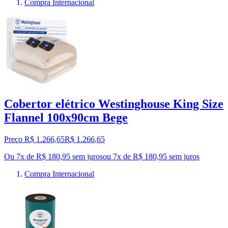
Compra Internacional
Cobertor elétrico Westinghouse King Size
Flannel 100x90cm Bege
Preço R$ 1.266,65
R$
1.266
,
65
Ou 7x de R$ 180,95 sem juros
ou
7
x de
R$ 180,95
sem juros
Compra Internacional