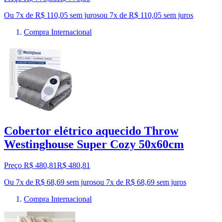
Ou 7x de R$ 110,05 sem juros
ou
7
x de
R$ 110,05
sem juros
Compra Internacional
Cobertor elétrico aquecido Throw
Westinghouse Super Cozy 50x60cm
Preço R$ 480,81
R$
480
,
81
Ou 7x de R$ 68,69 sem juros
ou
7
x de
R$ 68,69
sem juros
Compra Internacional