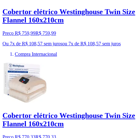
Cobertor elétrico Westinghouse Twin Size
Flannel 160x210cm
Preço R$ 759,99
R$
759
,
99
Ou 7x de R$ 108,57 sem juros
ou
7
x de
R$ 108,57
sem juros
Compra Internacional
Cobertor elétrico Westinghouse Twin Size
Flannel 160x210cm
Preço R$ 770,33
R$
770
,
33