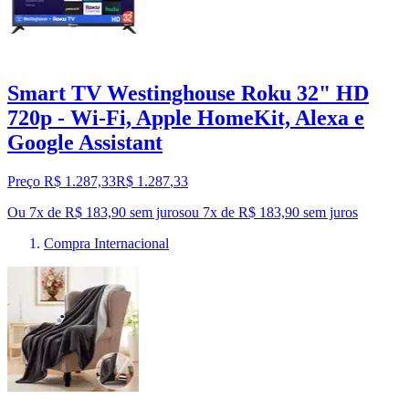
Smart TV Westinghouse Roku 32" HD
720p - Wi-Fi, Apple HomeKit, Alexa e
Google Assistant
Preço R$ 1.287,33
R$
1.287
,
33
Ou 7x de R$ 183,90 sem juros
ou
7
x de
R$ 183,90
sem juros
Compra Internacional