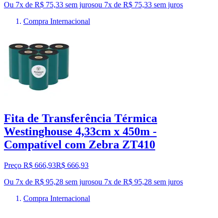
Ou 7x de R$ 75,33 sem juros
ou
7
x de
R$ 75,33
sem juros
Compra Internacional
Fita de Transferência Térmica
Westinghouse 4,33cm x 450m -
Compatível com Zebra ZT410
Preço R$ 666,93
R$
666
,
93
Ou 7x de R$ 95,28 sem juros
ou
7
x de
R$ 95,28
sem juros
Compra Internacional