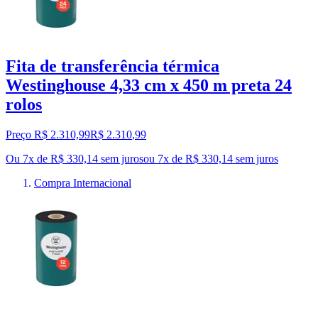
Fita de transferência térmica
Westinghouse 4,33 cm x 450 m preta 24
rolos
Preço R$ 2.310,99
R$
2.310
,
99
Ou 7x de R$ 330,14 sem juros
ou
7
x de
R$ 330,14
sem juros
Compra Internacional