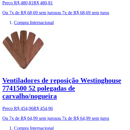
Preço R$ 480,81
R$
480
,
81
Ou 7x de R$ 68,69 sem juros
ou
7
x de
R$ 68,69
sem juros
Compra Internacional
Ventiladores de reposição Westinghouse
7741500 52 polegadas de
carvalho/nogueira
Preço R$ 454,96
R$
454
,
96
Ou 7x de R$ 64,99 sem juros
ou
7
x de
R$ 64,99
sem juros
Compra Internacional