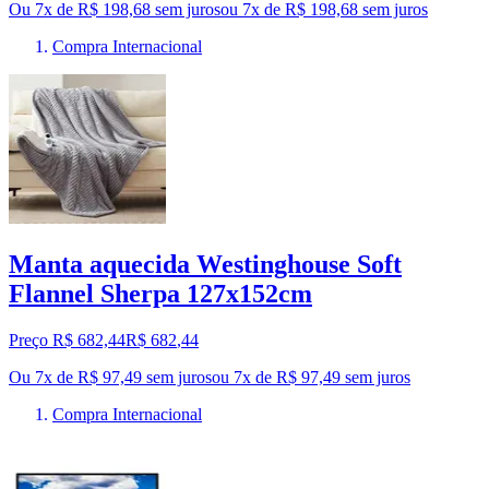
Ou 7x de R$ 198,68 sem juros
ou
7
x de
R$ 198,68
sem juros
Compra Internacional
Manta aquecida Westinghouse Soft
Flannel Sherpa 127x152cm
Preço R$ 682,44
R$
682
,
44
Ou 7x de R$ 97,49 sem juros
ou
7
x de
R$ 97,49
sem juros
Compra Internacional