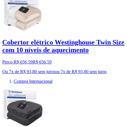
Cobertor elétrico Westinghouse Twin Size
com 10 níveis de aquecimento
Preço R$ 656,59
R$
656
,
59
Ou 7x de R$ 93,80 sem juros
ou
7
x de
R$ 93,80
sem juros
Compra Internacional