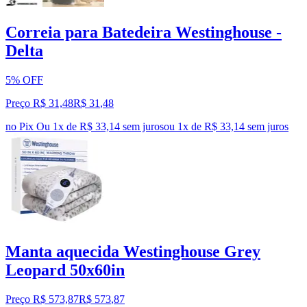
Correia para Batedeira Westinghouse -
Delta
5% OFF
Preço R$ 31,48
R$
31
,
48
no Pix
Ou 1x de R$ 33,14 sem juros
ou
1
x de
R$ 33,14
sem juros
Manta aquecida Westinghouse Grey
Leopard 50x60in
Preço R$ 573,87
R$
573
,
87