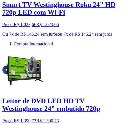
Smart TV Westinghouse Roku 24" HD
720p LED com Wi-Fi
Preço R$ 1.023,66
R$
1.023
,
66
Ou 7x de R$ 146,24 sem juros
ou
7
x de
R$ 146,24
sem juros
Compra Internacional
Leitor de DVD LED HD TV
Westinghouse 24" embutido 720p
Preço R$ 1.390,73
R$
1.390
,
73