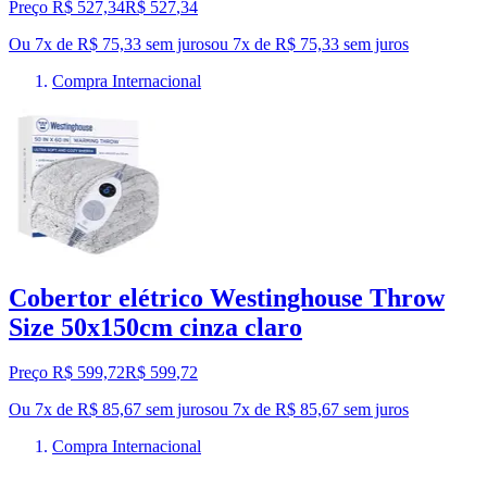
Preço R$ 527,34
R$
527
,
34
Ou 7x de R$ 75,33 sem juros
ou
7
x de
R$ 75,33
sem juros
Compra Internacional
Cobertor elétrico Westinghouse Throw
Size 50x150cm cinza claro
Preço R$ 599,72
R$
599
,
72
Ou 7x de R$ 85,67 sem juros
ou
7
x de
R$ 85,67
sem juros
Compra Internacional