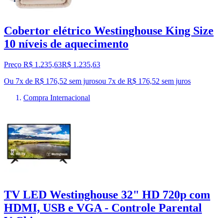
Cobertor elétrico Westinghouse King Size
10 níveis de aquecimento
Preço R$ 1.235,63
R$
1.235
,
63
Ou 7x de R$ 176,52 sem juros
ou
7
x de
R$ 176,52
sem juros
Compra Internacional
TV LED Westinghouse 32" HD 720p com
HDMI, USB e VGA - Controle Parental