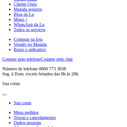
Cliente Ouro
Magalu seguros
Blog da Lu
Maga +
WhatsApp da Lu
Todos os serviços
Comprar na loja
Vender no Magalu
Baixe o aplicativo
Compre pelo telefone
Compre pelo chat
Número de telefone 0800 773 3838
Seg. à Dom. exceto feriados das 8h às 20h
Sua conta
Sua conta
Meus pedidos
Trocas e cancelamentos
Dados pessoais