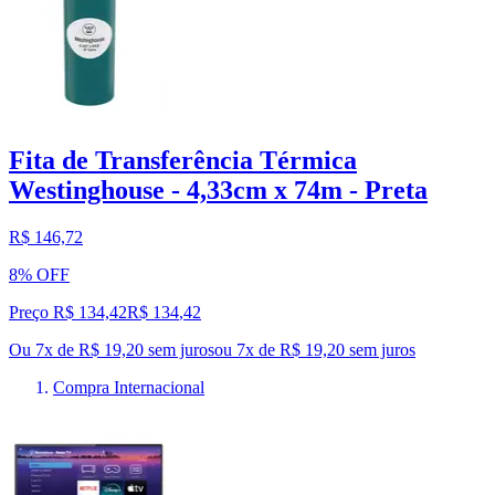
Fita de Transferência Térmica
Westinghouse - 4,33cm x 74m - Preta
R$ 146,72
8% OFF
Preço R$ 134,42
R$
134
,
42
Ou 7x de R$ 19,20 sem juros
ou
7
x de
R$ 19,20
sem juros
Compra Internacional