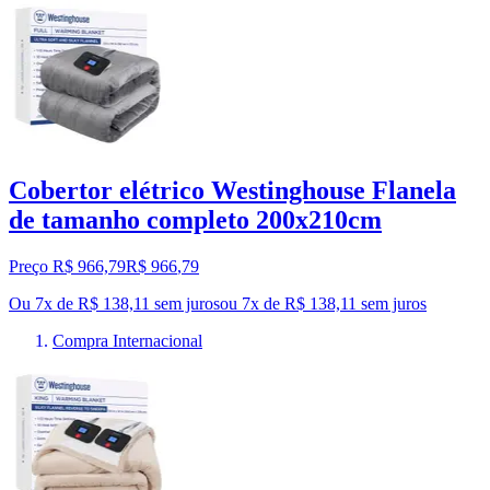
Cobertor elétrico Westinghouse Flanela
de tamanho completo 200x210cm
Preço R$ 966,79
R$
966
,
79
Ou 7x de R$ 138,11 sem juros
ou
7
x de
R$ 138,11
sem juros
Compra Internacional