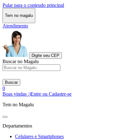
Pular para o conteudo principal
Tem no magalu
Atendimento
Digite seu CEP
Buscar no Magalu
Buscar
0
Boas vindas :)
Entre ou Cadastre-se
Tem no Magalu
Departamentos
Celulares e Smartphones