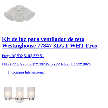
Kit de luz para ventilador de teto
Westinghouse 77847 3LGT WHT Fros
Preço R$ 532,51
R$
532
,
51
Ou 7x de R$ 76,07 sem juros
ou
7
x de
R$ 76,07
sem juros
Compra Internacional