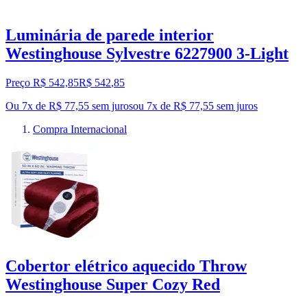
Luminária de parede interior
Westinghouse Sylvestre 6227900 3-Light
Preço R$ 542,85
R$
542
,
85
Ou 7x de R$ 77,55 sem juros
ou
7
x de
R$ 77,55
sem juros
Compra Internacional
Cobertor elétrico aquecido Throw
Westinghouse Super Cozy Red