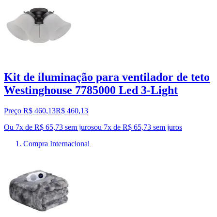
Kit de iluminação para ventilador de teto
Westinghouse 7785000 Led 3-Light
Preço R$ 460,13
R$
460
,
13
Ou 7x de R$ 65,73 sem juros
ou
7
x de
R$ 65,73
sem juros
Compra Internacional