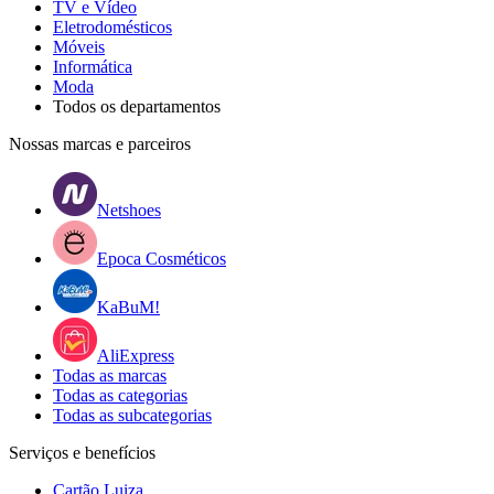
TV e Vídeo
Eletrodomésticos
Móveis
Informática
Moda
Todos os departamentos
Nossas marcas e parceiros
Netshoes
Epoca Cosméticos
KaBuM!
AliExpress
Todas as marcas
Todas as categorias
Todas as subcategorias
Serviços e benefícios
Cartão Luiza