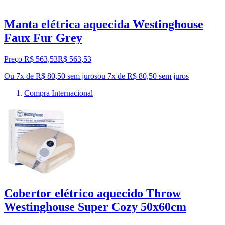
Manta elétrica aquecida Westinghouse
Faux Fur Grey
Preço R$ 563,53
R$
563
,
53
Ou 7x de R$ 80,50 sem juros
ou
7
x de
R$ 80,50
sem juros
Compra Internacional
Cobertor elétrico aquecido Throw
Westinghouse Super Cozy 50x60cm