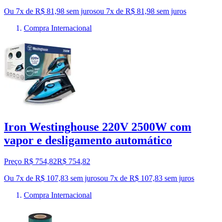
Ou 7x de R$ 81,98 sem juros
ou
7
x de
R$ 81,98
sem juros
Compra Internacional
Iron Westinghouse 220V 2500W com
vapor e desligamento automático
Preço R$ 754,82
R$
754
,
82
Ou 7x de R$ 107,83 sem juros
ou
7
x de
R$ 107,83
sem juros
Compra Internacional