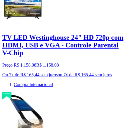
TV LED Westinghouse 24" HD 720p com
HDMI, USB e VGA - Controle Parental
V-Chip
Preço R$ 1.158,08
R$
1.158
,
08
Ou 7x de R$ 165,44 sem juros
ou
7
x de
R$ 165,44
sem juros
Compra Internacional