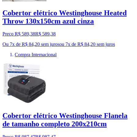
Cobertor elétrico Westinghouse Heated
Throw 130x150cm azul cinza
Preço R$ 589,38
R$
589
,
38
Ou 7x de R$ 84,20 sem juros
ou
7
x de
R$ 84,20
sem juros
Compra Internacional
Cobertor elétrico Westinghouse Flanela
de tamanho completo 200x210cm
Preço R$ 987,47
R$
987
,
47