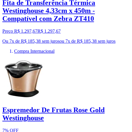
Fita de Transferência Térmica
Westinghouse 4,33cm x 450m -
Compatível com Zebra ZT410
Preço R$ 1.297,67
R$
1.297
,
67
Ou 7x de R$ 185,38 sem juros
ou
7
x de
R$ 185,38
sem juros
Compra Internacional
Espremedor De Frutas Rose Gold
Westinghouse
7% OFF