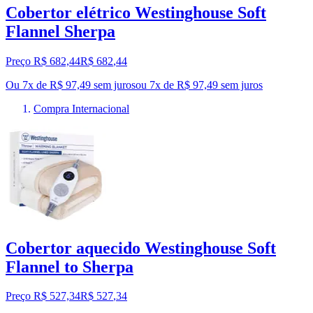
Cobertor elétrico Westinghouse Soft
Flannel Sherpa
Preço R$ 682,44
R$
682
,
44
Ou 7x de R$ 97,49 sem juros
ou
7
x de
R$ 97,49
sem juros
Compra Internacional
Cobertor aquecido Westinghouse Soft
Flannel to Sherpa
Preço R$ 527,34
R$
527
,
34