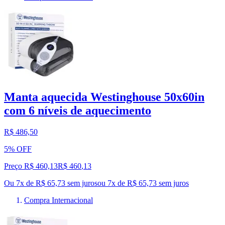
Manta aquecida Westinghouse 50x60in
com 6 níveis de aquecimento
R$ 486,50
5% OFF
Preço R$ 460,13
R$
460
,
13
Ou 7x de R$ 65,73 sem juros
ou
7
x de
R$ 65,73
sem juros
Compra Internacional