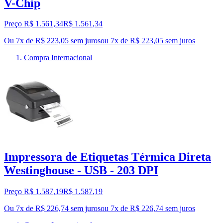
V-Chip
Preço R$ 1.561,34
R$
1.561
,
34
Ou 7x de R$ 223,05 sem juros
ou
7
x de
R$ 223,05
sem juros
Compra Internacional
Impressora de Etiquetas Térmica Direta
Westinghouse - USB - 203 DPI
Preço R$ 1.587,19
R$
1.587
,
19
Ou 7x de R$ 226,74 sem juros
ou
7
x de
R$ 226,74
sem juros