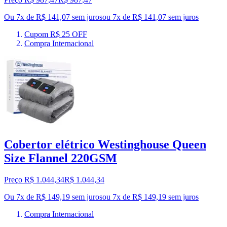
Ou 7x de R$ 141,07 sem juros
ou
7
x de
R$ 141,07
sem juros
Cupom R$ 25 OFF
Compra Internacional
Cobertor elétrico Westinghouse Queen
Size Flannel 220GSM
Preço R$ 1.044,34
R$
1.044
,
34
Ou 7x de R$ 149,19 sem juros
ou
7
x de
R$ 149,19
sem juros
Compra Internacional