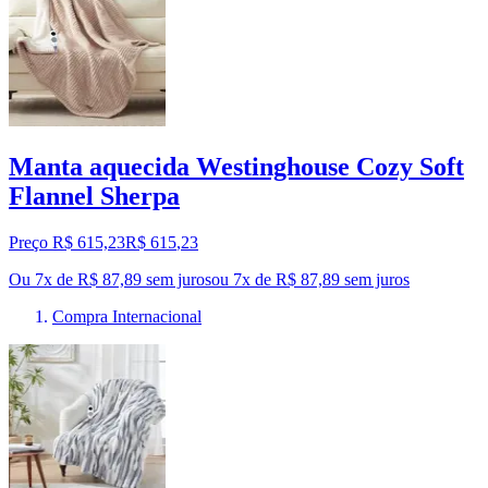
Manta aquecida Westinghouse Cozy Soft
Flannel Sherpa
Preço R$ 615,23
R$
615
,
23
Ou 7x de R$ 87,89 sem juros
ou
7
x de
R$ 87,89
sem juros
Compra Internacional