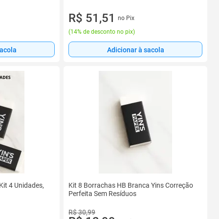
R$ 51,51
no Pix
(
14% de desconto no pix
)
sacola
Adicionar à sacola
it 4 Unidades,
Kit 8 Borrachas HB Branca Yins Correção
Perfeita Sem Resíduos
R$ 30,99