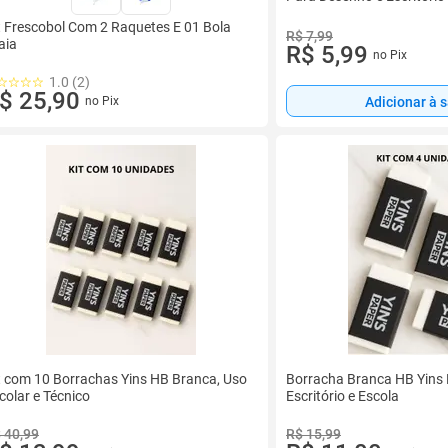
t Frescobol Com 2 Raquetes E 01 Bola
R$ 7,99
aia
R$ 5,99
no Pix
1.0 (2)
$ 25,90
Adicionar à 
no Pix
t com 10 Borrachas Yins HB Branca, Uso
Borracha Branca HB Yins K
colar e Técnico
Escritório e Escola
 40,99
R$ 15,99