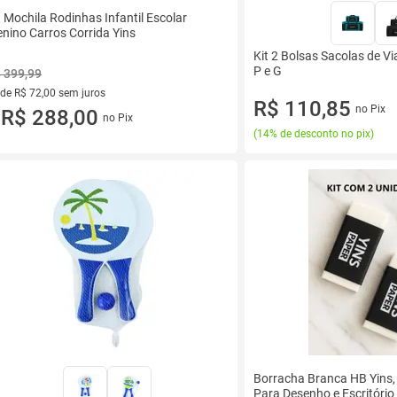
t Mochila Rodinhas Infantil Escolar
nino Carros Corrida Yins
Kit 2 Bolsas Sacolas de V
P e G
 399,99
 de R$ 72,00 sem juros
R$ 110,85
no Pix
ez de R$ 72,00 sem juros
R$ 288,00
no Pix
u
(
14% de desconto no pix
)
Borracha Branca HB Yins
Para Desenho e Escritório