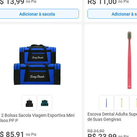
$ 13,99
R$ 11,00
no Pix
no Pix
Adicionar à sacola
Adicionar à 
Escova Dental Adulta Sup
t 2 Bolsas Sacola Viagem Esportiva Mini
de Suas Gengivas
lsos PP P
R$ 34,90
$ 85,91
no Pix
R$ 23,99
no Pix