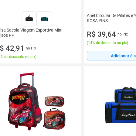
Anel Circular De Pilates e
ROSA YINS
lsa Sacola Viagem Esportiva Mini
R$ 39,64
no Pix
lsos PP
(
14% de desconto no pix
)
$ 42,91
no Pix
Adicionar à 
% de desconto no pix
)