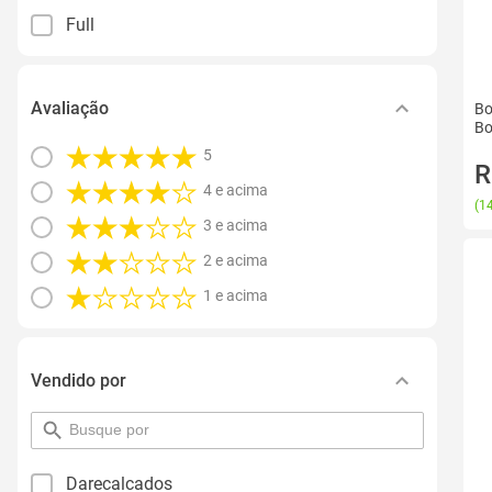
Full
Avaliação
Bo
Bo
5
R
4 e acima
(
14
3 e acima
2 e acima
1 e acima
Vendido por
pesquisar
por
filtro
Darecalcados