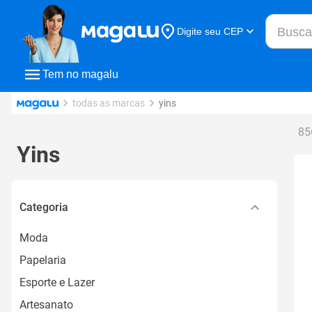
Buscar n
Digite seu CEP
Buscar
Tem no magalu
todas as marcas
yins
85
Yins
Categoria
Moda
Papelaria
Esporte e Lazer
Artesanato