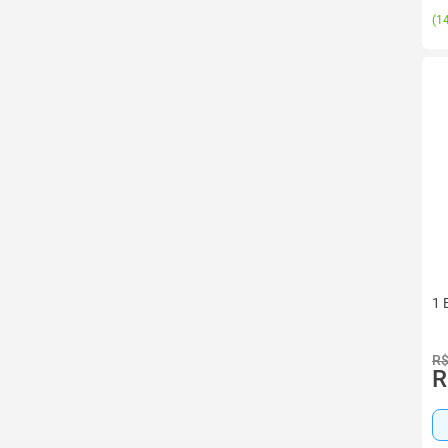
(
14
1 
R$
R