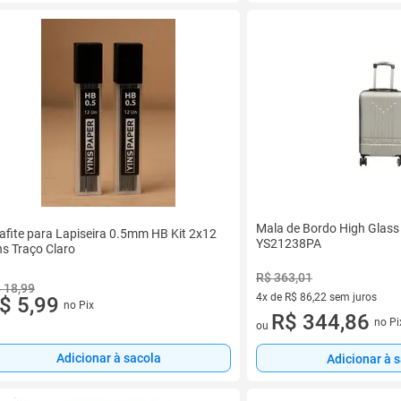
Mala de Bordo High Glass
afite para Lapiseira 0.5mm HB Kit 2x12
YS21238PA
ns Traço Claro
R$ 363,01
 18,99
4x de R$ 86,22 sem juros
$ 5,99
no Pix
4 vez de R$ 86,22 sem juros
R$ 344,86
no Pi
ou
Adicionar à sacola
Adicionar à 