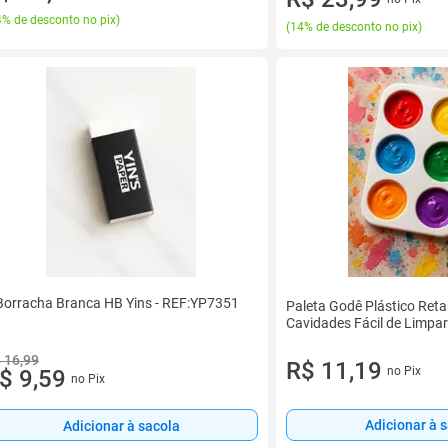
% de desconto no pix
)
(
14% de desconto no pix
)
Borracha Branca HB Yins - REF:YP7351
Paleta Godê Plástico Reta
Cavidades Fácil de Limpar
 16,99
R$ 11,19
no Pix
$ 9,59
no Pix
Adicionar à 
Adicionar à sacola