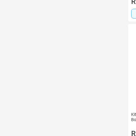
R
Ki
Bo
R