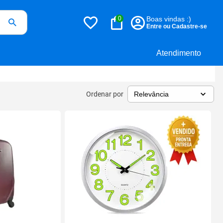
0
Boas vindas :)
Entre ou Cadastre-se
Atendimento
Ordenar por