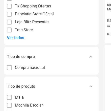
Ki
Tk Shopping Ofertas
Me
Papelaria Store Oficial
R$
Loja Blitz Presentes
4x
Tmc Store
4 v
o
Ver todos
Tipo de compra
Compra nacional
Tipo de produto
Mala
Mochila Escolar