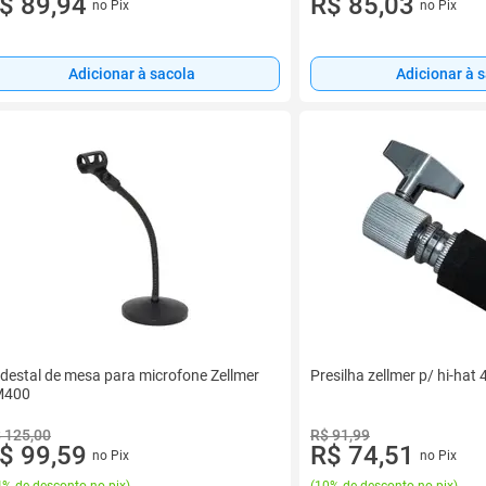
$ 89,94
R$ 85,03
no Pix
no Pix
Adicionar à sacola
Adicionar à 
destal de mesa para microfone Zellmer
Presilha zellmer p/ hi-hat
M400
 125,00
R$ 91,99
$ 99,59
R$ 74,51
no Pix
no Pix