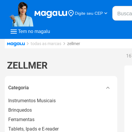
Buscar n
Digite seu CEP
Buscar
Tem no magalu
todas as marcas
zellmer
16
ZELLMER
Categoria
Instrumentos Musicais
Brinquedos
Ferramentas
Tablets, Ipads e E-reader