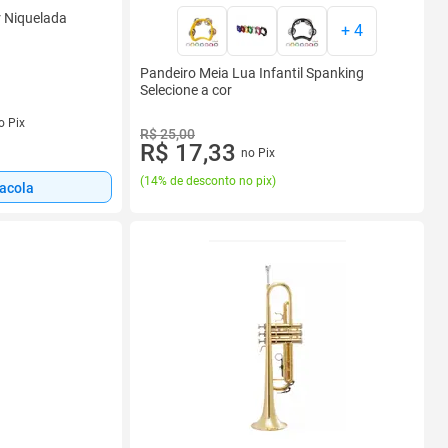
r Niquelada
+
4
Pandeiro Meia Lua Infantil Spanking
Selecione a cor
s
o Pix
R$ 25,00
R$ 17,33
no Pix
(
14% de desconto no pix
)
sacola