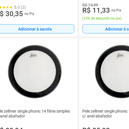
R$ 13,99
5.0 (2)
R$ 11,33
no Pix
$ 30,35
no Pix
(
10% de desconto no pix
)
Adicionar à sacola
Adicionar à 
le zellmer single phonic 14 filme simples
Pele zellmer single phonic
 anel abafador
c/ anel abafador