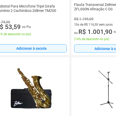
Flauta Transversal Zellme
destal Para Microfone Tripé Girafa
ZFL600N Afinação C Dó
umínio 2 Cachimbos Zellmer TM200
R$ 1.199,00
 79,00
10x de R$ 116,50 sem juros
$ 53,59
no Pix
10 vez de R$ 116,50 sem juro
R$ 1.001,90
n
ou
% de desconto no pix
)
(
14% de desconto no pix
)
Adicionar à sacola
Adicionar à 