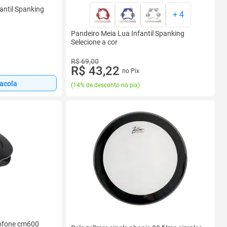
antil Spanking
+
4
Pandeiro Meia Lua Infantil Spanking
Selecione a cor
R$ 69,00
R$ 43,22
no Pix
sacola
(
14% de desconto no pix
)
rofone cm600