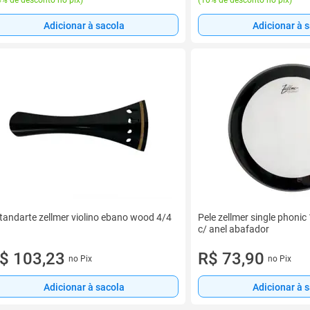
% de desconto no pix
)
(
10% de desconto no pix
)
Adicionar à sacola
Adicionar à 
tandarte zellmer violino ebano wood 4/4
Pele zellmer single phonic
c/ anel abafador
$ 103,23
R$ 73,90
no Pix
no Pix
Adicionar à sacola
Adicionar à 