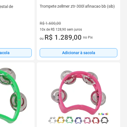
Trompete zellmer ztr-300l afinacao bb (sib)
estal de
R$ 1.600,00
10x de R$ 128,90 sem juros
10 vez de R$ 128,90 sem juros
R$ 1.289,00
no Pix
ou
sacola
Adicionar à sacola