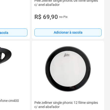
Pele zellmer single phonic 08 filme simples
c/ anel abafador
R$ 69,90
no Pix
Adicionar à sacola
sacola
rofone cm400
Pele zellmer single phonic 12 filme simples
c/ anel abafador