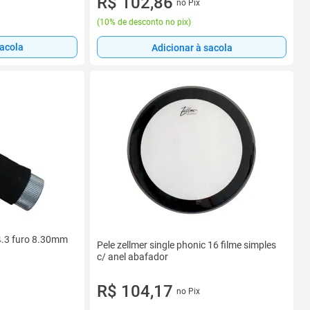
R$ 102,86
no Pix
(
10% de desconto no pix
)
sacola
Adicionar à sacola
 4.3 furo 8.30mm
Pele zellmer single phonic 16 filme simples
c/ anel abafador
R$ 104,17
no Pix