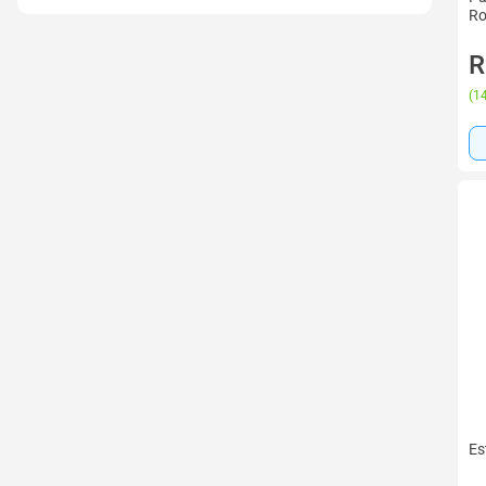
Ro
R
(
14
Es