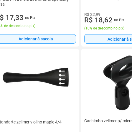
sa
R$ 22,99
$ 17,33
no Pix
R$ 18,62
no Pix
% de desconto no pix
)
(
10% de desconto no pix
)
Adicionar à sacola
Adicionar à 
Cachimbo zellmer p/ mic
tandarte zellmer violino maple 4/4