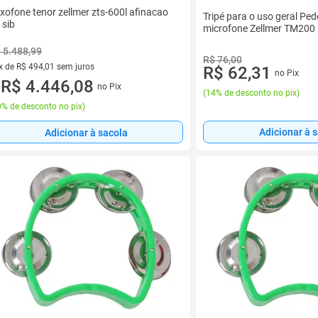
xofone tenor zellmer zts-600l afinacao
Tripé para o uso geral Ped
 sib
microfone Zellmer TM200
 5.488,99
R$ 76,00
x de R$ 494,01 sem juros
R$ 62,31
no Pix
vez de R$ 494,01 sem juros
R$ 4.446,08
no Pix
u
(
14% de desconto no pix
)
% de desconto no pix
)
Adicionar à 
Adicionar à sacola