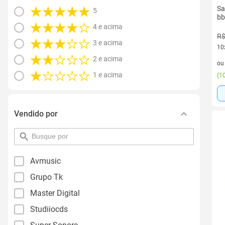
Sa
5
bb
4 e acima
R$
3 e acima
10
10 
2 e acima
o
1 e acima
(
10
Vendido por
pesquisar
por
filtro
Avmusic
Grupo Tk
Master Digital
Studiiocds