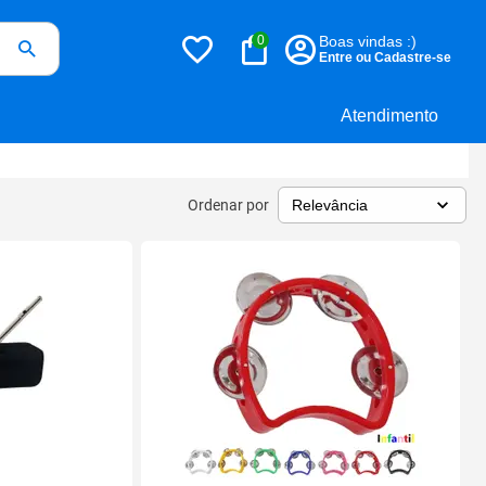
0
Boas vindas :)
Entre ou Cadastre-se
Atendimento
Ordenar por