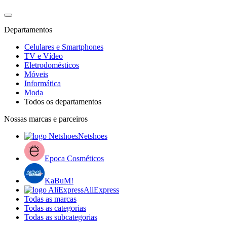
Departamentos
Celulares e Smartphones
TV e Vídeo
Eletrodomésticos
Móveis
Informática
Moda
Todos os departamentos
Nossas marcas e parceiros
Netshoes
Epoca Cosméticos
KaBuM!
AliExpress
Todas as marcas
Todas as categorias
Todas as subcategorias