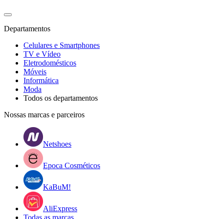
Departamentos
Celulares e Smartphones
TV e Vídeo
Eletrodomésticos
Móveis
Informática
Moda
Todos os departamentos
Nossas marcas e parceiros
Netshoes
Epoca Cosméticos
KaBuM!
AliExpress
Todas as marcas