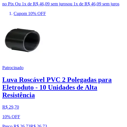
no Pix
Ou 1x de R$ 46,09 sem juros
ou
1
x de
R$ 46,09
sem juros
Cupom 10% OFF
Patrocinado
Luva Roscável PVC 2 Polegadas para
Eletroduto - 10 Unidades de Alta
Resistência
R$ 29,70
10% OFF
Preço R$ 26,73
R$
26
,
73