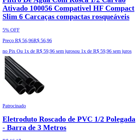
Ativado 100056 Compativel HF Compact
Slim 6 Carcaças compactas rosqueáveis
5% OFF
Preço R$ 56,96
R$
56
,
96
no Pix
Ou 1x de R$ 59,96 sem juros
ou
1
x de
R$ 59,96
sem juros
Patrocinado
Eletroduto Roscado de PVC 1/2 Polegada
- Barra de 3 Metros