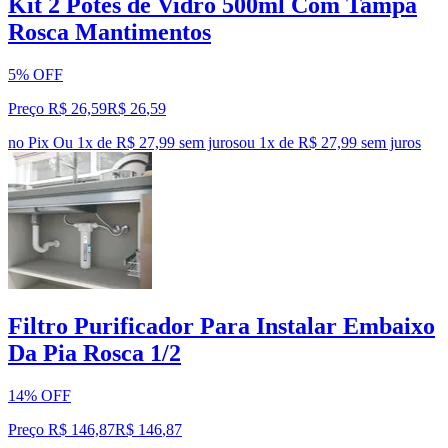
Kit 2 Potes de Vidro 500ml Com Tampa
Rosca Mantimentos
5% OFF
Preço R$ 26,59
R$
26
,
59
no Pix
Ou 1x de R$ 27,99 sem juros
ou
1
x de
R$ 27,99
sem juros
Filtro Purificador Para Instalar Embaixo
Da Pia Rosca 1/2
14% OFF
Preço R$ 146,87
R$
146
,
87