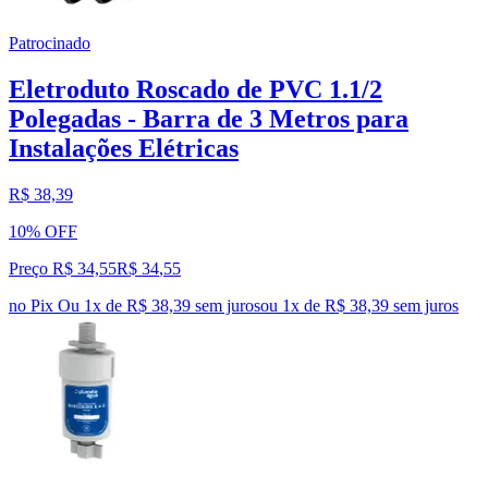
Patrocinado
Eletroduto Roscado de PVC 1.1/2
Polegadas - Barra de 3 Metros para
Instalações Elétricas
R$ 38,39
10% OFF
Preço R$ 34,55
R$
34
,
55
no Pix
Ou 1x de R$ 38,39 sem juros
ou
1
x de
R$ 38,39
sem juros