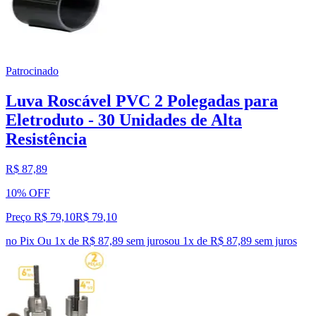
Patrocinado
Luva Roscável PVC 2 Polegadas para
Eletroduto - 30 Unidades de Alta
Resistência
R$ 87,89
10% OFF
Preço R$ 79,10
R$
79
,
10
no Pix
Ou 1x de R$ 87,89 sem juros
ou
1
x de
R$ 87,89
sem juros