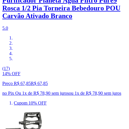
Purificador Planeta Água Filtro Pure9
Rosca 1/2 Pia Torneira Bebedouro POU
Carvão Ativado Branco
5.0
(17)
14% OFF
Preço R$ 67,85
R$
67
,
85
no Pix
Ou 1x de R$ 78,90 sem juros
ou
1
x de
R$ 78,90
sem juros
Cupom 10% OFF