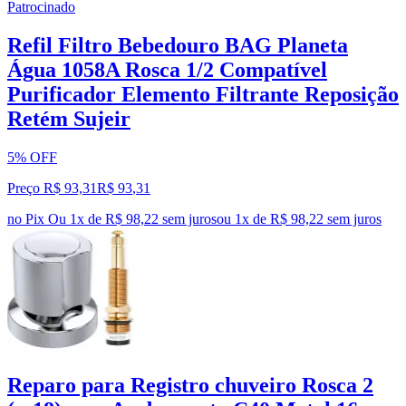
Patrocinado
Refil Filtro Bebedouro BAG Planeta
Água 1058A Rosca 1/2 Compatível
Purificador Elemento Filtrante Reposição
Retém Sujeir
5% OFF
Preço R$ 93,31
R$
93
,
31
no Pix
Ou 1x de R$ 98,22 sem juros
ou
1
x de
R$ 98,22
sem juros
Reparo para Registro chuveiro Rosca 2