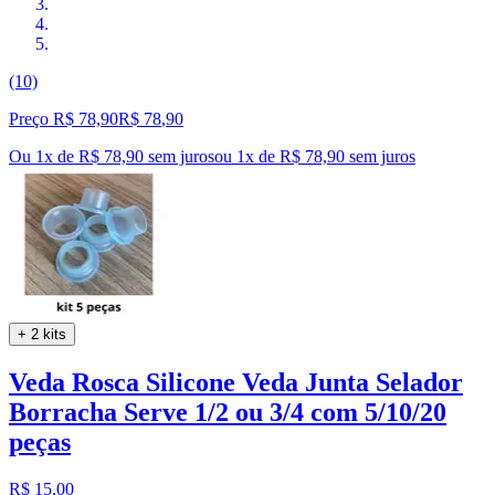
(10)
Preço R$ 78,90
R$
78
,
90
Ou 1x de R$ 78,90 sem juros
ou
1
x de
R$ 78,90
sem juros
+ 2 kits
Veda Rosca Silicone Veda Junta Selador
Borracha Serve 1/2 ou 3/4 com 5/10/20
peças
R$ 15,00