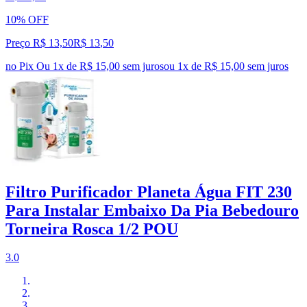
10% OFF
Preço R$ 13,50
R$
13
,
50
no Pix
Ou 1x de R$ 15,00 sem juros
ou
1
x de
R$ 15,00
sem juros
Filtro Purificador Planeta Água FIT 230
Para Instalar Embaixo Da Pia Bebedouro
Torneira Rosca 1/2 POU
3.0