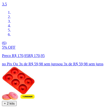
3.5
(6)
5% OFF
Preço R$ 170,95
R$
170
,
95
no Pix
Ou 3x de R$ 59,98 sem juros
ou
3
x de
R$ 59,98
sem juros
+ 2 kits