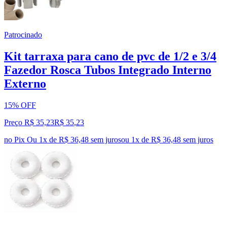
Patrocinado
Kit tarraxa para cano de pvc de 1/2 e 3/4
Fazedor Rosca Tubos Integrado Interno
Externo
15% OFF
Preço R$ 35,23
R$
35
,
23
no Pix
Ou 1x de R$ 36,48 sem juros
ou
1
x de
R$ 36,48
sem juros