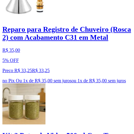
Reparo para Registro de Chuveiro (Rosca
2) com Acabamento C31 em Metal
R$ 35,00
5% OFF
Preço R$ 33,25
R$
33
,
25
no Pix
Ou 1x de R$ 35,00 sem juros
ou
1
x de
R$ 35,00
sem juros