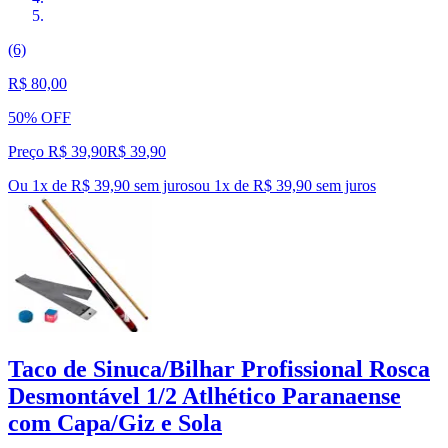
(6)
R$ 80,00
50% OFF
Preço R$ 39,90
R$
39
,
90
Ou 1x de R$ 39,90 sem juros
ou
1
x de
R$ 39,90
sem juros
Taco de Sinuca/Bilhar Profissional Rosca
Desmontável 1/2 Atlhético Paranaense
com Capa/Giz e Sola