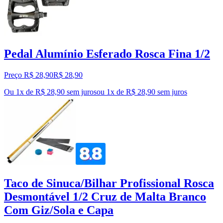
Pedal Alumínio Esferado Rosca Fina 1/2
Preço R$ 28,90
R$
28
,
90
Ou 1x de R$ 28,90 sem juros
ou
1
x de
R$ 28,90
sem juros
Taco de Sinuca/Bilhar Profissional Rosca
Desmontável 1/2 Cruz de Malta Branco
Com Giz/Sola e Capa