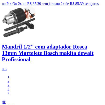
no Pix
Ou 2x de R$ 85,39 sem juros
ou
2
x de
R$ 85,39
sem juros
Mandril 1/2" com adaptador Rosca
13mm Martelete Bosch makita dewalt
Profissional
4.8
(8)