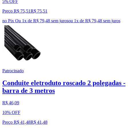
5% OFF
Preço R$ 75,51
R$
75
,
51
no Pix
Ou 1x de R$ 79,48 sem juros
ou
1
x de
R$ 79,48
sem juros
Patrocinado
Conduite eletroduto roscado 2 polegadas -
barra de 3 metros
R$ 46,09
10% OFF
Preço R$ 41,48
R$
41
,
48