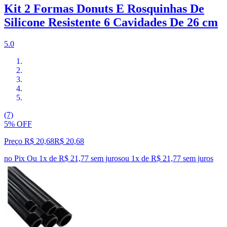
Kit 2 Formas Donuts E Rosquinhas De
Silicone Resistente 6 Cavidades De 26 cm
5.0
(7)
5% OFF
Preço R$ 20,68
R$
20
,
68
no Pix
Ou 1x de R$ 21,77 sem juros
ou
1
x de
R$ 21,77
sem juros