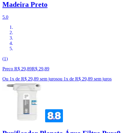
Madeira Preto
5.0
(1)
Preço R$ 29,89
R$
29
,
89
Ou 1x de R$ 29,89 sem juros
ou
1
x de
R$ 29,89
sem juros