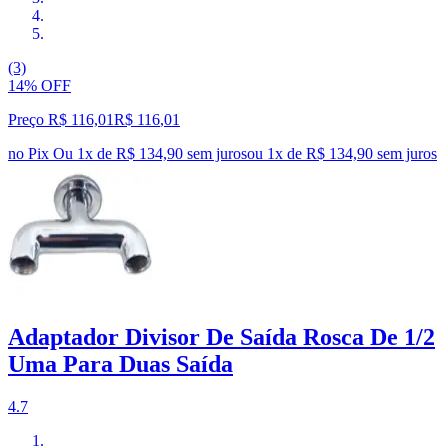
(3)
14% OFF
Preço R$ 116,01
R$
116
,
01
no Pix
Ou 1x de R$ 134,90 sem juros
ou
1
x de
R$ 134,90
sem juros
Adaptador Divisor De Saída Rosca De 1/2
Uma Para Duas Saída
4.7