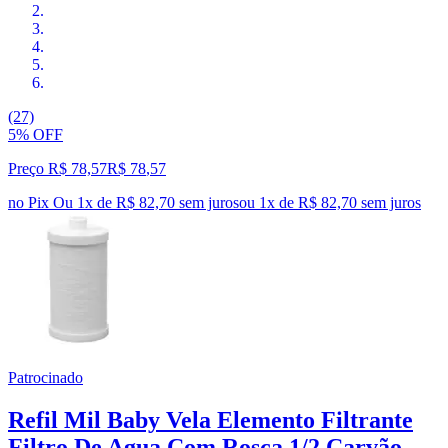
(27)
5% OFF
Preço R$ 78,57
R$
78
,
57
no Pix
Ou 1x de R$ 82,70 sem juros
ou
1
x de
R$ 82,70
sem juros
Patrocinado
Refil Mil Baby Vela Elemento Filtrante
Filtro De Agua Com Rosca 1/2 Carvão