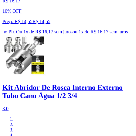
R$ 16,17
10% OFF
Preço R$ 14,55
R$
14
,
55
no Pix
Ou 1x de R$ 16,17 sem juros
ou
1
x de
R$ 16,17
sem juros
Kit Abridor De Rosca Interno Externo
Tubo Cano Água 1/2 3/4
3.0