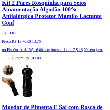
Kit 2 Pares Rosquinha para Seios
Amamentação Algodão 100%
Antialérgica Protetor Mamilo Lactante
Conf
14% OFF
Preço R$ 13,76
R$
13
,
76
no Pix
Ou 1x de R$ 16,00 sem juros
ou
1
x de
R$ 16,00
sem juros
Cupom R$ 10 OFF
Moedor de Pimenta E Sal com Rosca de