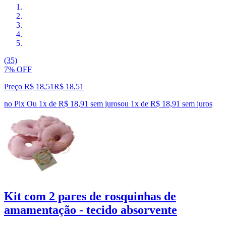
(35)
7% OFF
Preço R$ 18,51
R$
18
,
51
no Pix
Ou 1x de R$ 18,91 sem juros
ou
1
x de
R$ 18,91
sem juros
Kit com 2 pares de rosquinhas de
amamentação - tecido absorvente