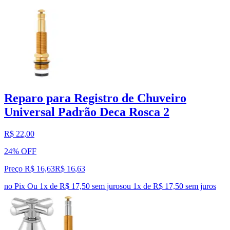
Reparo para Registro de Chuveiro
Universal Padrão Deca Rosca 2
R$ 22,00
24% OFF
Preço R$ 16,63
R$
16
,
63
no Pix
Ou 1x de R$ 17,50 sem juros
ou
1
x de
R$ 17,50
sem juros