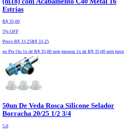
(m18) com Acabamento C40 Metal 16
Estrias
R$ 35,00
5% OFF
Preço R$ 33,25
R$
33
,
25
no Pix
Ou 1x de R$ 35,00 sem juros
ou
1
x de
R$ 35,00
sem juros
50un De Veda Rosca Silicone Selador
Borracha 20/25 1/2 3/4
5.0