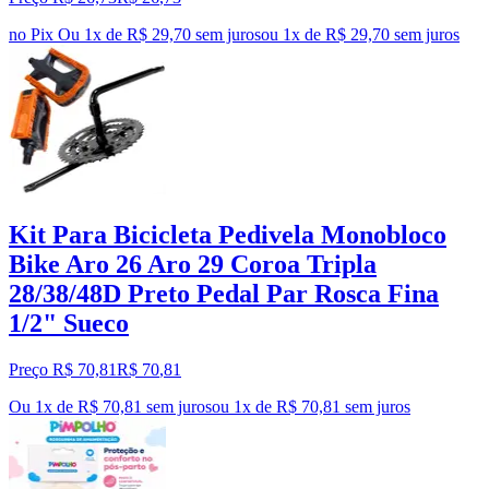
no Pix
Ou 1x de R$ 29,70 sem juros
ou
1
x de
R$ 29,70
sem juros
Kit Para Bicicleta Pedivela Monobloco
Bike Aro 26 Aro 29 Coroa Tripla
28/38/48D Preto Pedal Par Rosca Fina
1/2" Sueco
Preço R$ 70,81
R$
70
,
81
Ou 1x de R$ 70,81 sem juros
ou
1
x de
R$ 70,81
sem juros