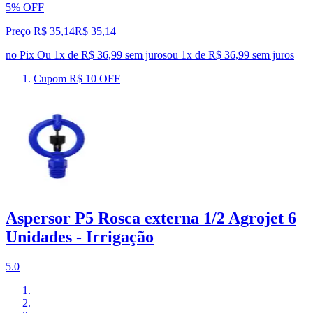
5% OFF
Preço R$ 35,14
R$
35
,
14
no Pix
Ou 1x de R$ 36,99 sem juros
ou
1
x de
R$ 36,99
sem juros
Cupom R$ 10 OFF
Aspersor P5 Rosca externa 1/2 Agrojet 6
Unidades - Irrigação
5.0