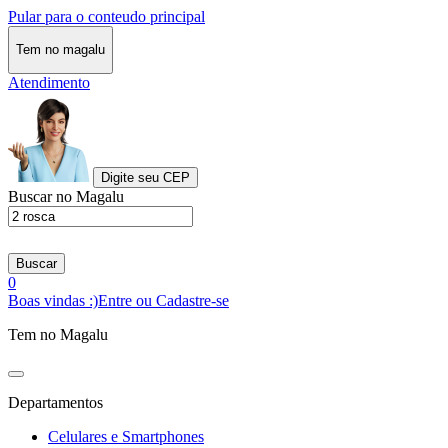
Pular para o conteudo principal
Tem no magalu
Atendimento
Digite seu CEP
Buscar no Magalu
Buscar
0
Boas vindas :)
Entre ou Cadastre-se
Tem no Magalu
Departamentos
Celulares e Smartphones