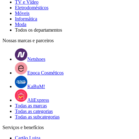
TV e Vídeo
Eletrodomésticos
Móveis
Informática
Moda
Todos os departamentos
Nossas marcas e parceiros
Netshoes
Epoca Cosméticos
KaBuM!
AliExpress
Todas as marcas
Todas as categorias
Todas as subcategorias
Serviços e benefícios
Cartão Luiza