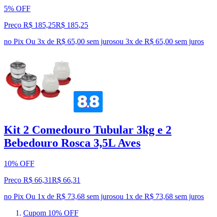
5% OFF
Preço R$ 185,25
R$
185
,
25
no Pix
Ou 3x de R$ 65,00 sem juros
ou
3
x de
R$ 65,00
sem juros
Kit 2 Comedouro Tubular 3kg e 2
Bebedouro Rosca 3,5L Aves
10% OFF
Preço R$ 66,31
R$
66
,
31
no Pix
Ou 1x de R$ 73,68 sem juros
ou
1
x de
R$ 73,68
sem juros
Cupom 10% OFF