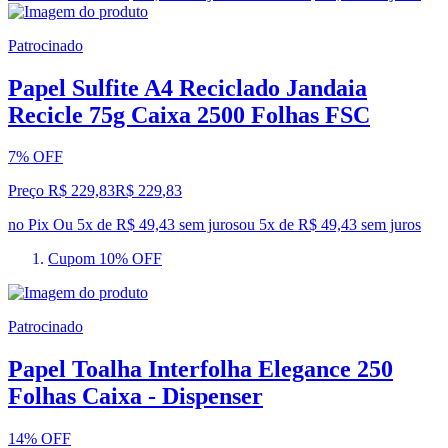
Patrocinado
Papel Sulfite A4 Reciclado Jandaia
Recicle 75g Caixa 2500 Folhas FSC
7% OFF
Preço R$ 229,83
R$
229
,
83
no Pix
Ou 5x de R$ 49,43 sem juros
ou
5
x de
R$ 49,43
sem juros
Cupom 10% OFF
Patrocinado
Papel Toalha Interfolha Elegance 250
Folhas Caixa - Dispenser
14% OFF