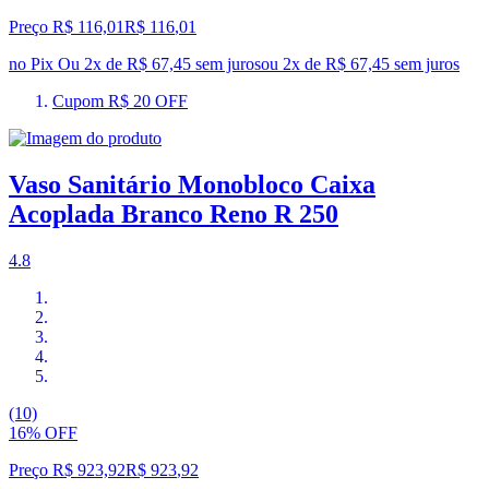
Preço R$ 116,01
R$
116
,
01
no Pix
Ou 2x de R$ 67,45 sem juros
ou
2
x de
R$ 67,45
sem juros
Cupom R$ 20 OFF
Vaso Sanitário Monobloco Caixa
Acoplada Branco Reno R 250
4.8
(10)
16% OFF
Preço R$ 923,92
R$
923
,
92