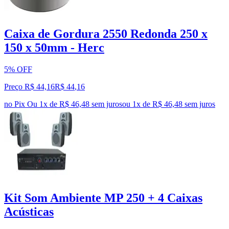
Caixa de Gordura 2550 Redonda 250 x
150 x 50mm - Herc
5% OFF
Preço R$ 44,16
R$
44
,
16
no Pix
Ou 1x de R$ 46,48 sem juros
ou
1
x de
R$ 46,48
sem juros
Kit Som Ambiente MP 250 + 4 Caixas
Acústicas