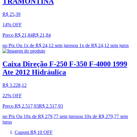
TRAMONTINA
R$ 25,39
14% OFF
Preço R$ 21,84
R$
21
,
84
no Pix
Ou 1x de R$ 24,12 sem juros
ou
1
x de
R$ 24,12
sem juros
Caixa Direção F-250 F-350 F-4000 1999
Ate 2012 Hidráulica
R$ 3.228,12
22% OFF
Preço R$ 2.517,93
R$
2.517
,
93
no Pix
Ou 10x de R$ 279,77 sem juros
ou
10
x de
R$ 279,77
sem
juros
Cupom R$ 10 OFF