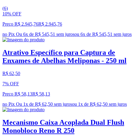
(6)
10% OFF
Preço R$ 2.945,76
R$
2.945
,
76
no Pix
Ou 6x de R$ 545,51 sem juros
ou
6
x de
R$ 545,51
sem juros
Atrativo Específico para Captura de
Enxames de Abelhas Meliponas - 250 ml
R$ 62,50
7% OFF
Preço R$ 58,13
R$
58
,
13
no Pix
Ou 1x de R$ 62,50 sem juros
ou
1
x de
R$ 62,50
sem juros
Mecanismo Caixa Acoplada Dual Flush
Monobloco Reno R 250