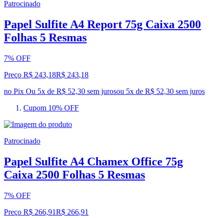
Patrocinado
Papel Sulfite A4 Report 75g Caixa 2500
Folhas 5 Resmas
7% OFF
Preço R$ 243,18
R$
243
,
18
no Pix
Ou 5x de R$ 52,30 sem juros
ou
5
x de
R$ 52,30
sem juros
Cupom 10% OFF
Patrocinado
Papel Sulfite A4 Chamex Office 75g
Caixa 2500 Folhas 5 Resmas
7% OFF
Preço R$ 266,91
R$
266
,
91