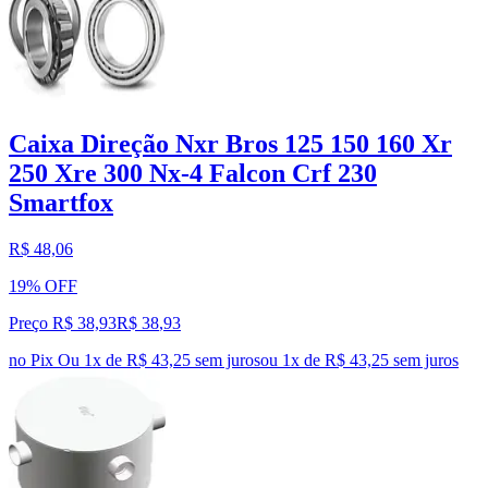
Caixa Direção Nxr Bros 125 150 160 Xr
250 Xre 300 Nx-4 Falcon Crf 230
Smartfox
R$ 48,06
19% OFF
Preço R$ 38,93
R$
38
,
93
no Pix
Ou 1x de R$ 43,25 sem juros
ou
1
x de
R$ 43,25
sem juros