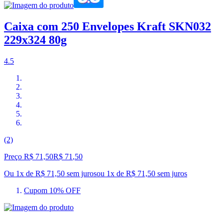
Caixa com 250 Envelopes Kraft SKN032
229x324 80g
4.5
(2)
Preço R$ 71,50
R$
71
,
50
Ou 1x de R$ 71,50 sem juros
ou
1
x de
R$ 71,50
sem juros
Cupom 10% OFF