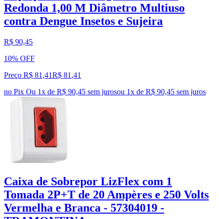
Redonda 1,00 M Diâmetro Multiuso
contra Dengue Insetos e Sujeira
R$ 90,45
10% OFF
Preço R$ 81,41
R$
81
,
41
no Pix
Ou 1x de R$ 90,45 sem juros
ou
1
x de
R$ 90,45
sem juros
Caixa de Sobrepor LizFlex com 1
Tomada 2P+T de 20 Ampères e 250 Volts
Vermelha e Branca - 57304019 -