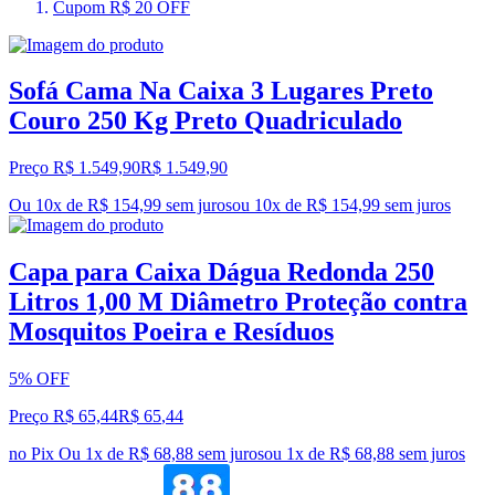
Cupom R$ 20 OFF
Sofá Cama Na Caixa 3 Lugares Preto
Couro 250 Kg Preto Quadriculado
Preço R$ 1.549,90
R$
1.549
,
90
Ou 10x de R$ 154,99 sem juros
ou
10
x de
R$ 154,99
sem juros
Capa para Caixa Dágua Redonda 250
Litros 1,00 M Diâmetro Proteção contra
Mosquitos Poeira e Resíduos
5% OFF
Preço R$ 65,44
R$
65
,
44
no Pix
Ou 1x de R$ 68,88 sem juros
ou
1
x de
R$ 68,88
sem juros