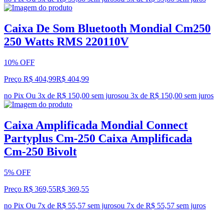
Caixa De Som Bluetooth Mondial Cm250
250 Watts RMS 220110V
10% OFF
Preço R$ 404,99
R$
404
,
99
no Pix
Ou 3x de R$ 150,00 sem juros
ou
3
x de
R$ 150,00
sem juros
Caixa Amplificada Mondial Connect
Partyplus Cm-250 Caixa Amplificada
Cm-250 Bivolt
5% OFF
Preço R$ 369,55
R$
369
,
55
no Pix
Ou 7x de R$ 55,57 sem juros
ou
7
x de
R$ 55,57
sem juros