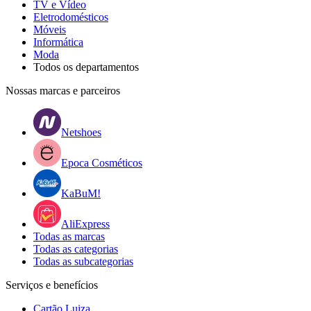
TV e Vídeo
Eletrodomésticos
Móveis
Informática
Moda
Todos os departamentos
Nossas marcas e parceiros
Netshoes
Epoca Cosméticos
KaBuM!
AliExpress
Todas as marcas
Todas as categorias
Todas as subcategorias
Serviços e benefícios
Cartão Luiza