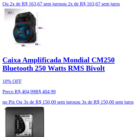
Ou 2x de R$ 163,67 sem juros
ou
2
x de
R$ 163,67
sem juros
Caixa Amplificada Mondial CM250
Bluetooth 250 Watts RMS Bivolt
10% OFF
Preço R$ 404,99
R$
404
,
99
no Pix
Ou 3x de R$ 150,00 sem juros
ou
3
x de
R$ 150,00
sem juros