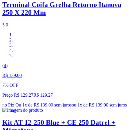
Terminal Coifa Grelha Retorno Itanova
250 X 220 Mm
5.0
(4)
R$ 139,00
7% OFF
Preço R$ 129,27
R$
129
,
27
no Pix
Ou 1x de R$ 139,00 sem juros
ou
1
x de
R$ 139,00
sem juros
Kit AT 12-250 Blue + CE 250 Datrel +