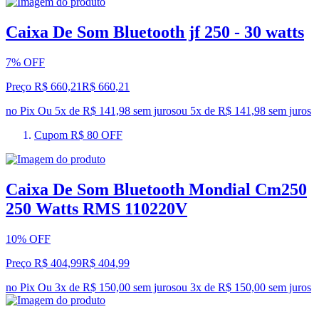
Caixa De Som Bluetooth jf 250 - 30 watts
7% OFF
Preço R$ 660,21
R$
660
,
21
no Pix
Ou 5x de R$ 141,98 sem juros
ou
5
x de
R$ 141,98
sem juros
Cupom R$ 80 OFF
Caixa De Som Bluetooth Mondial Cm250
250 Watts RMS 110220V
10% OFF
Preço R$ 404,99
R$
404
,
99
no Pix
Ou 3x de R$ 150,00 sem juros
ou
3
x de
R$ 150,00
sem juros