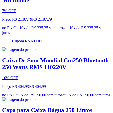
Microfone
7% OFF
Preço R$ 2.187,79
R$
2.187
,
79
no Pix
Ou 10x de R$ 235,25 sem juros
ou
10
x de
R$ 235,25
sem
juros
Cupom R$ 60 OFF
Caixa De Som Mondial Cm250 Bluetooth
250 Watts RMS 110220V
10% OFF
Preço R$ 404,99
R$
404
,
99
no Pix
Ou 3x de R$ 150,00 sem juros
ou
3
x de
R$ 150,00
sem juros
Capa para Caixa Dágua 250 Litros