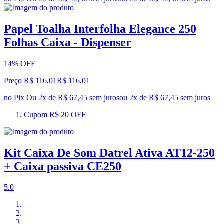
Papel Toalha Interfolha Elegance 250
Folhas Caixa - Dispenser
14% OFF
Preço R$ 116,01
R$
116
,
01
no Pix
Ou 2x de R$ 67,45 sem juros
ou
2
x de
R$ 67,45
sem juros
Cupom R$ 20 OFF
Kit Caixa De Som Datrel Ativa AT12-250
+ Caixa passiva CE250
5.0