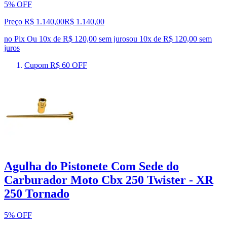
5% OFF
Preço R$ 1.140,00
R$
1.140
,
00
no Pix
Ou 10x de R$ 120,00 sem juros
ou
10
x de
R$ 120,00
sem
juros
Cupom R$ 60 OFF
Agulha do Pistonete Com Sede do
Carburador Moto Cbx 250 Twister - XR
250 Tornado
5% OFF