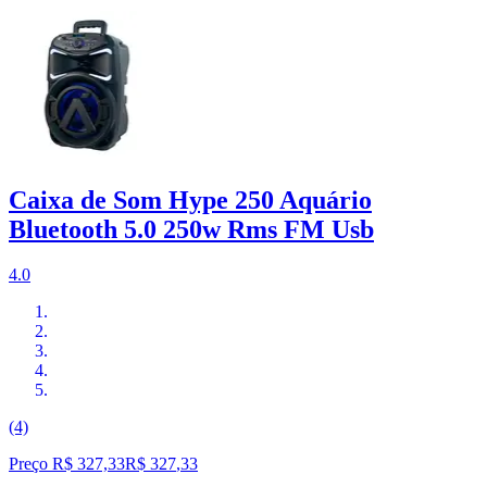
Caixa de Som Hype 250 Aquário
Bluetooth 5.0 250w Rms FM Usb
4.0
(4)
Preço R$ 327,33
R$
327
,
33