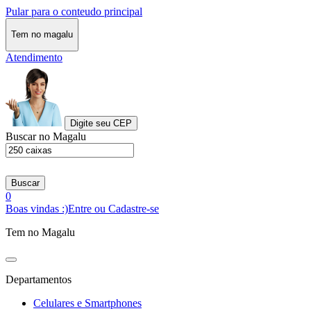
Pular para o conteudo principal
Tem no magalu
Atendimento
Digite seu CEP
Buscar no Magalu
Buscar
0
Boas vindas :)
Entre ou Cadastre-se
Tem no Magalu
Departamentos
Celulares e Smartphones