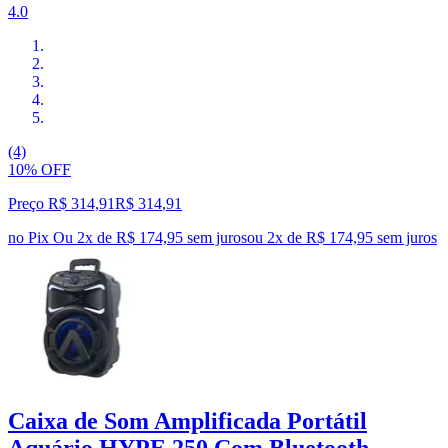
4.0
(4)
10% OFF
Preço R$ 314,91
R$
314
,
91
no Pix
Ou 2x de R$ 174,95 sem juros
ou
2
x de
R$ 174,95
sem juros
Caixa de Som Amplificada Portátil
Aquário HYPE 250 Com Bluetooth