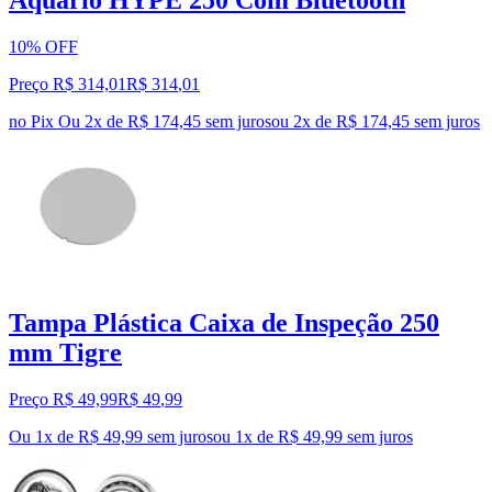
10% OFF
Preço R$ 314,01
R$
314
,
01
no Pix
Ou 2x de R$ 174,45 sem juros
ou
2
x de
R$ 174,45
sem juros
Tampa Plástica Caixa de Inspeção 250
mm Tigre
Preço R$ 49,99
R$
49
,
99
Ou 1x de R$ 49,99 sem juros
ou
1
x de
R$ 49,99
sem juros