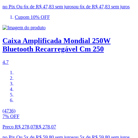
no Pix
Ou 6x de R$ 47,83 sem juros
ou
6
x de
R$ 47,83
sem juros
Cupom 10% OFF
Caixa Amplificada Mondial 250W
Bluetooth Recarregável Cm 250
4.7
(4736)
7% OFF
Preço R$ 278,07
R$
278
,
07
no Pix
Ou 5x de R$ 59,80 sem juros
ou
5
x de
R$ 59,80
sem juros