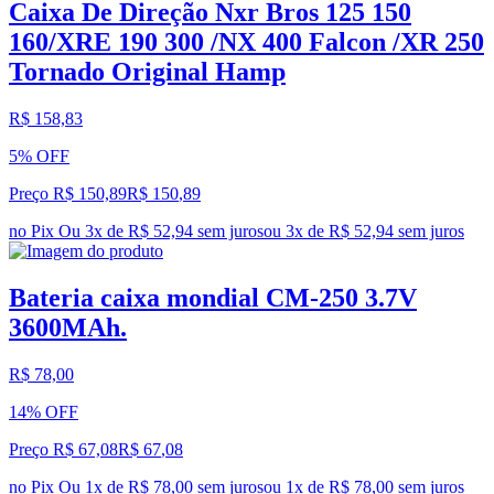
Caixa De Direção Nxr Bros 125 150
160/XRE 190 300 /NX 400 Falcon /XR 250
Tornado Original Hamp
R$ 158,83
5% OFF
Preço R$ 150,89
R$
150
,
89
no Pix
Ou 3x de R$ 52,94 sem juros
ou
3
x de
R$ 52,94
sem juros
Bateria caixa mondial CM-250 3.7V
3600MAh.
R$ 78,00
14% OFF
Preço R$ 67,08
R$
67
,
08
no Pix
Ou 1x de R$ 78,00 sem juros
ou
1
x de
R$ 78,00
sem juros