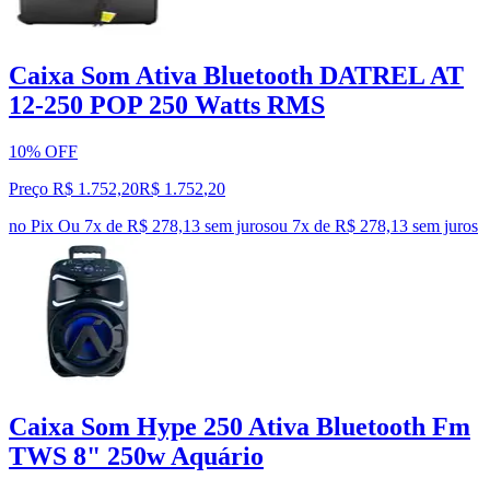
Caixa Som Ativa Bluetooth DATREL AT
12-250 POP 250 Watts RMS
10% OFF
Preço R$ 1.752,20
R$
1.752
,
20
no Pix
Ou 7x de R$ 278,13 sem juros
ou
7
x de
R$ 278,13
sem juros
Caixa Som Hype 250 Ativa Bluetooth Fm
TWS 8" 250w Aquário