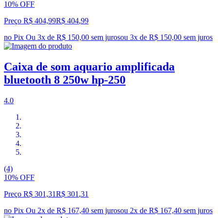
10% OFF
Preço R$ 404,99
R$
404
,
99
no Pix
Ou 3x de R$ 150,00 sem juros
ou
3
x de
R$ 150,00
sem juros
Caixa de som aquario amplificada
bluetooth 8 250w hp-250
4.0
(4)
10% OFF
Preço R$ 301,31
R$
301
,
31
no Pix
Ou 2x de R$ 167,40 sem juros
ou
2
x de
R$ 167,40
sem juros