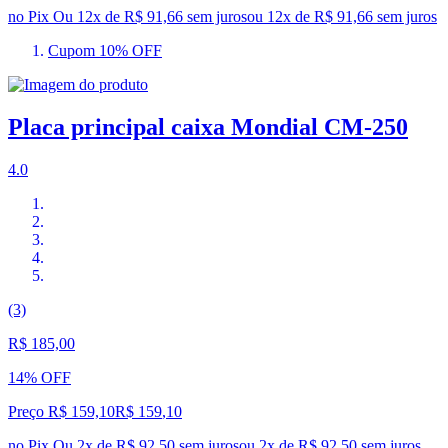
no Pix
Ou 12x de R$ 91,66 sem juros
ou
12
x de
R$ 91,66
sem juros
Cupom 10% OFF
Placa principal caixa Mondial CM-250
4.0
(3)
R$ 185,00
14% OFF
Preço R$ 159,10
R$
159
,
10
no Pix
Ou 2x de R$ 92,50 sem juros
ou
2
x de
R$ 92,50
sem juros