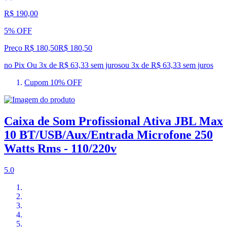
R$ 190,00
5% OFF
Preço R$ 180,50
R$
180
,
50
no Pix
Ou 3x de R$ 63,33 sem juros
ou
3
x de
R$ 63,33
sem juros
Cupom 10% OFF
Caixa de Som Profissional Ativa JBL Max
10 BT/USB/Aux/Entrada Microfone 250
Watts Rms - 110/220v
5.0