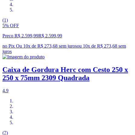
(1)
5% OFF
Preço R$ 2.599,99
R$
2.599
,
99
no Pix
Ou 10x de R$ 273,68 sem juros
ou
10
x de
R$ 273,68
sem
juros
Caixa de Gordura Herc com Cesto 250 x
250 x 75mm 2309 Quadrada
4.9
(7)