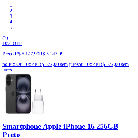
(3)
10% OFF
Preço R$ 5.147,99
R$
5.147
,
99
no Pix
Ou 10x de R$ 572,00 sem juros
ou
10
x de
R$ 572,00
sem
juros
Smartphone Apple iPhone 16 256GB
Preto