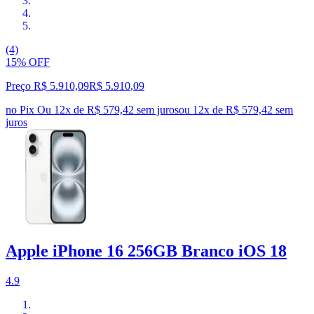
(4)
15% OFF
Preço R$ 5.910,09
R$
5.910
,
09
no Pix
Ou 12x de R$ 579,42 sem juros
ou
12
x de
R$ 579,42
sem
juros
Apple iPhone 16 256GB Branco iOS 18
4.9