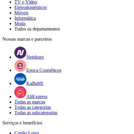
TV e Vídeo
Eletrodomésticos
Móveis
Informática
Moda
Todos os departamentos
Nossas marcas e parceiros
Netshoes
Epoca Cosméticos
KaBuM!
AliExpress
Todas as marcas
Todas as categorias
Todas as subcategorias
Serviços e benefícios
Cartão Luiza