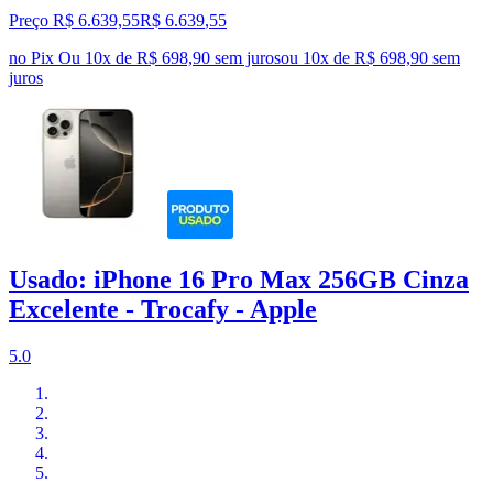
Preço R$ 6.639,55
R$
6.639
,
55
no Pix
Ou 10x de R$ 698,90 sem juros
ou
10
x de
R$ 698,90
sem
juros
Usado: iPhone 16 Pro Max 256GB Cinza
Excelente - Trocafy - Apple
5.0