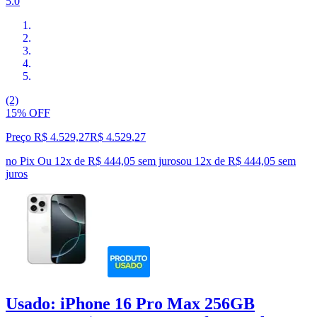
5.0
(2)
15% OFF
Preço R$ 4.529,27
R$
4.529
,
27
no Pix
Ou 12x de R$ 444,05 sem juros
ou
12
x de
R$ 444,05
sem
juros
Usado: iPhone 16 Pro Max 256GB