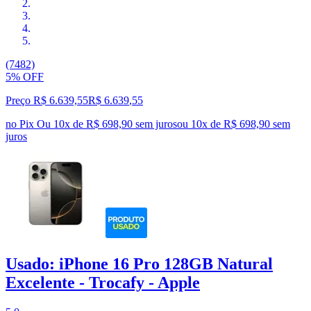
(7482)
5% OFF
Preço R$ 6.639,55
R$
6.639
,
55
no Pix
Ou 10x de R$ 698,90 sem juros
ou
10
x de
R$ 698,90
sem
juros
Usado: iPhone 16 Pro 128GB Natural
Excelente - Trocafy - Apple