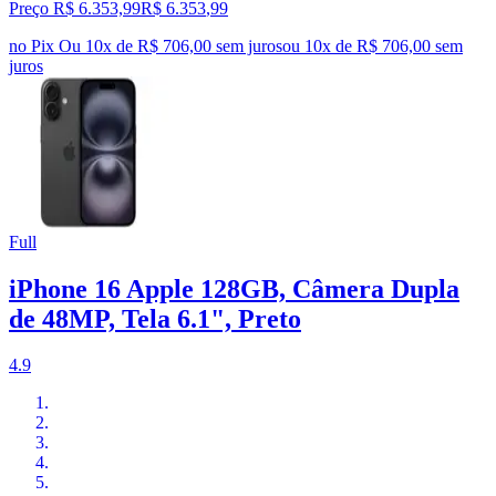
Preço R$ 6.353,99
R$
6.353
,
99
no Pix
Ou 10x de R$ 706,00 sem juros
ou
10
x de
R$ 706,00
sem
juros
Full
iPhone 16 Apple 128GB, Câmera Dupla
de 48MP, Tela 6.1", Preto
4.9