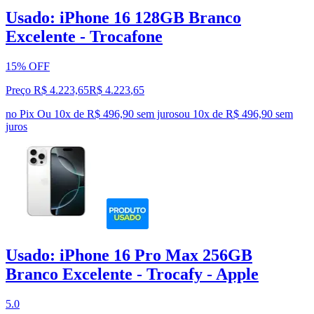
Usado: iPhone 16 128GB Branco
Excelente - Trocafone
15% OFF
Preço R$ 4.223,65
R$
4.223
,
65
no Pix
Ou 10x de R$ 496,90 sem juros
ou
10
x de
R$ 496,90
sem
juros
Usado: iPhone 16 Pro Max 256GB
Branco Excelente - Trocafy - Apple
5.0