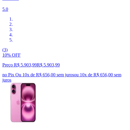
5.0
(3)
10% OFF
Preço R$ 5.903,99
R$
5.903
,
99
no Pix
Ou 10x de R$ 656,00 sem juros
ou
10
x de
R$ 656,00
sem
juros