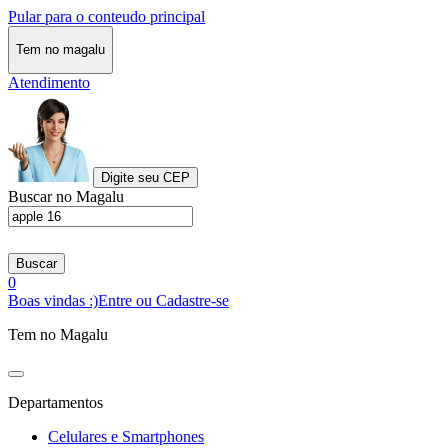
Pular para o conteudo principal
Tem no magalu
Atendimento
Digite seu CEP
Buscar no Magalu
Buscar
0
Boas vindas :)
Entre ou Cadastre-se
Tem no Magalu
Departamentos
Celulares e Smartphones