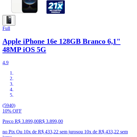
Full
Apple iPhone 16e 128GB Branco 6,1"
48MP iOS 5G
4.9
(5940)
10% OFF
Preço R$ 3.899,00
R$
3.899
,
00
no Pix
Ou 10x de R$ 433,22 sem juros
ou
10
x de
R$ 433,22
sem