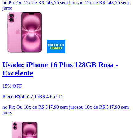
no Pix
Ou 12x de R$ 548,55 sem juros
ou
12
x de
R$ 548,55
sem
juros
Usado: iPhone 16 Plus 128GB Rosa -
Excelente
15% OFF
Preço R$ 4.657,15
R$
4.657
,
15
no Pix
Ou 10x de R$ 547,90 sem juros
ou
10
x de
R$ 547,90
sem
juros