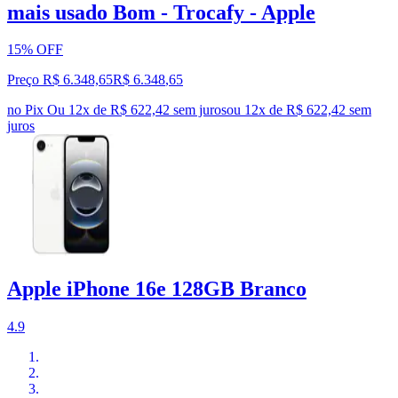
mais usado Bom - Trocafy - Apple
15% OFF
Preço R$ 6.348,65
R$
6.348
,
65
no Pix
Ou 12x de R$ 622,42 sem juros
ou
12
x de
R$ 622,42
sem
juros
Apple iPhone 16e 128GB Branco
4.9