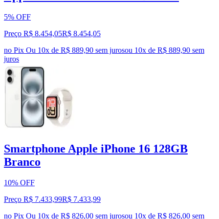
5% OFF
Preço R$ 8.454,05
R$
8.454
,
05
no Pix
Ou 10x de R$ 889,90 sem juros
ou
10
x de
R$ 889,90
sem
juros
Smartphone Apple iPhone 16 128GB
Branco
10% OFF
Preço R$ 7.433,99
R$
7.433
,
99
no Pix
Ou 10x de R$ 826,00 sem juros
ou
10
x de
R$ 826,00
sem