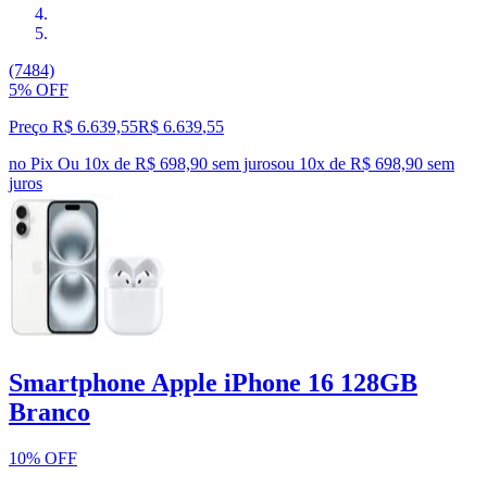
(7484)
5% OFF
Preço R$ 6.639,55
R$
6.639
,
55
no Pix
Ou 10x de R$ 698,90 sem juros
ou
10
x de
R$ 698,90
sem
juros
Smartphone Apple iPhone 16 128GB
Branco
10% OFF