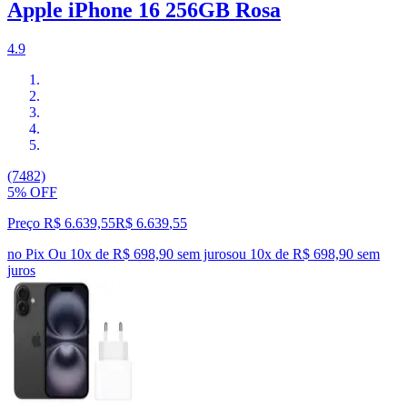
Apple iPhone 16 256GB Rosa
4.9
(7482)
5% OFF
Preço R$ 6.639,55
R$
6.639
,
55
no Pix
Ou 10x de R$ 698,90 sem juros
ou
10
x de
R$ 698,90
sem
juros