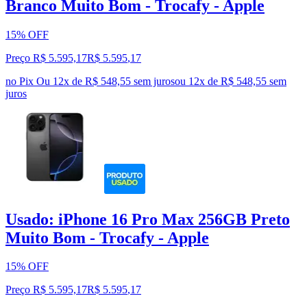
Branco Muito Bom - Trocafy - Apple
15% OFF
Preço R$ 5.595,17
R$
5.595
,
17
no Pix
Ou 12x de R$ 548,55 sem juros
ou
12
x de
R$ 548,55
sem
juros
Usado: iPhone 16 Pro Max 256GB Preto
Muito Bom - Trocafy - Apple
15% OFF
Preço R$ 5.595,17
R$
5.595
,
17