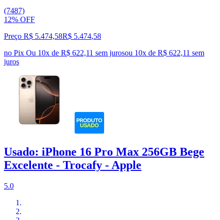
(7487)
12% OFF
Preço R$ 5.474,58
R$
5.474
,
58
no Pix
Ou 10x de R$ 622,11 sem juros
ou
10
x de
R$ 622,11
sem
juros
Usado: iPhone 16 Pro Max 256GB Bege
Excelente - Trocafy - Apple
5.0