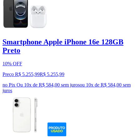
Smartphone Apple iPhone 16e 128GB
Preto
10% OFF
Preço R$ 5.255,99
R$
5.255
,
99
no Pix
Ou 10x de R$ 584,00 sem juros
ou
10
x de
R$ 584,00
sem
juros