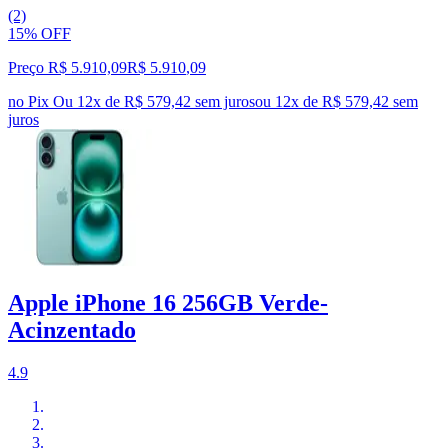
(2)
15% OFF
Preço R$ 5.910,09
R$
5.910
,
09
no Pix
Ou 12x de R$ 579,42 sem juros
ou
12
x de
R$ 579,42
sem
juros
Apple iPhone 16 256GB Verde-
Acinzentado
4.9