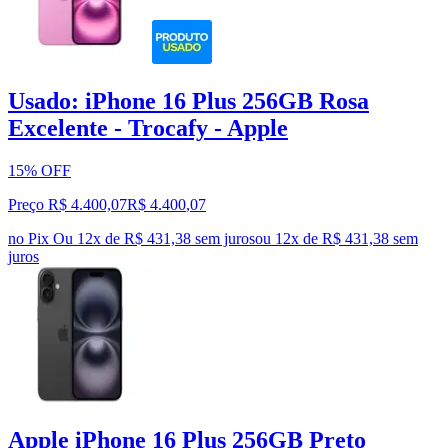
Usado: iPhone 16 Plus 256GB Rosa
Excelente - Trocafy - Apple
15% OFF
Preço R$ 4.400,07
R$
4.400
,
07
no Pix
Ou 12x de R$ 431,38 sem juros
ou
12
x de
R$ 431,38
sem
juros
Apple iPhone 16 Plus 256GB Preto