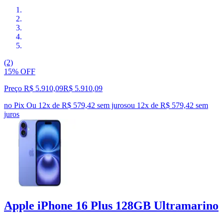
(2)
15% OFF
Preço R$ 5.910,09
R$
5.910
,
09
no Pix
Ou 12x de R$ 579,42 sem juros
ou
12
x de
R$ 579,42
sem
juros
Apple iPhone 16 Plus 128GB Ultramarino