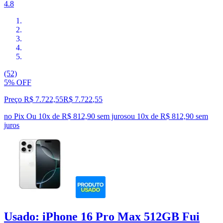
4.8
(52)
5% OFF
Preço R$ 7.722,55
R$
7.722
,
55
no Pix
Ou 10x de R$ 812,90 sem juros
ou
10
x de
R$ 812,90
sem
juros
Usado: iPhone 16 Pro Max 512GB Fui