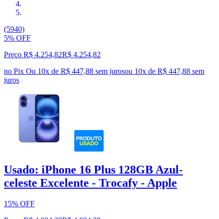
(5940)
5% OFF
Preço R$ 4.254,82
R$
4.254
,
82
no Pix
Ou 10x de R$ 447,88 sem juros
ou
10
x de
R$ 447,88
sem
juros
Usado: iPhone 16 Plus 128GB Azul-
celeste Excelente - Trocafy - Apple
15% OFF