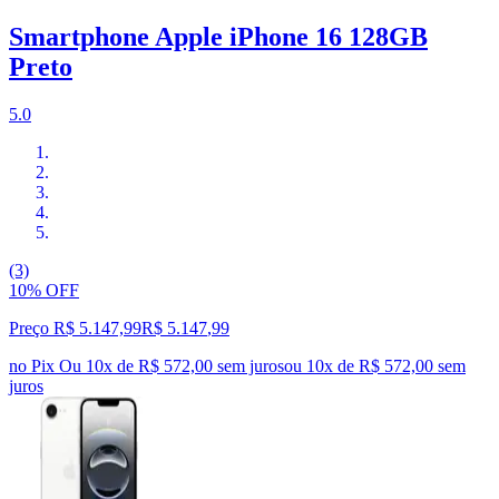
Smartphone Apple iPhone 16 128GB
Preto
5.0
(3)
10% OFF
Preço R$ 5.147,99
R$
5.147
,
99
no Pix
Ou 10x de R$ 572,00 sem juros
ou
10
x de
R$ 572,00
sem
juros