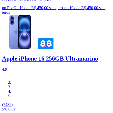
no Pix
Ou 10x de R$ 450,00 sem juros
ou
10
x de
R$ 450,00
sem
juros
Apple iPhone 16 256GB Ultramarino
4.9
(7482)
5% OFF