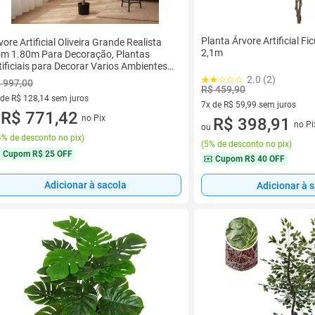
Planta Árvore Artificial F
vore Artificial Oliveira Grande Realista
2,1m
m 1.80m Para Decoração, Plantas
tificiais para Decorar Varios Ambientes,
cil Montagem.
2.0 (2)
 997,00
R$ 459,90
 de R$ 128,14 sem juros
7x de R$ 59,99 sem juros
ez de R$ 128,14 sem juros
R$ 771,42
no Pix
7 vez de R$ 59,99 sem juros
R$ 398,91
u
no Pi
ou
% de desconto no pix
)
(
5% de desconto no pix
)
Cupom
R$ 25 OFF
Cupom
R$ 40 OFF
Adicionar à sacola
Adicionar à 