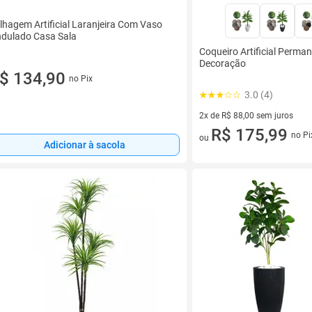
lhagem Artificial Laranjeira Com Vaso
dulado Casa Sala
Coqueiro Artificial Perm
Decoração
$ 134,90
no Pix
3.0 (4)
2x de R$ 88,00 sem juros
2 vez de R$ 88,00 sem juros
R$ 175,99
no Pi
ou
Adicionar à sacola