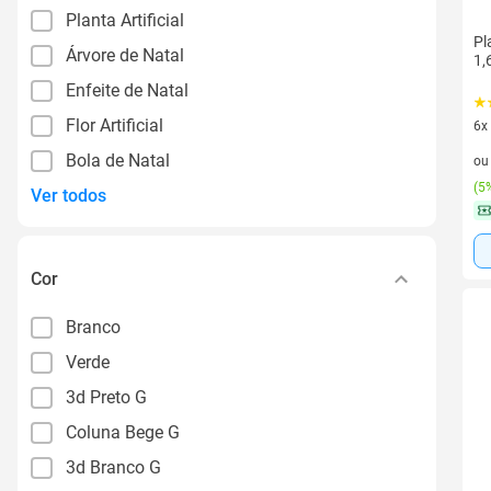
Planta Artificial
Pl
Árvore de Natal
1,
Enfeite de Natal
Flor Artificial
6x
6 v
Bola de Natal
o
(
5%
Ver todos
Cor
Branco
Verde
3d Preto G
Coluna Bege G
3d Branco G