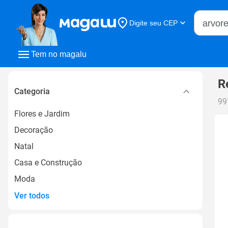
Buscar n
Digite seu CEP
Buscar
Tem no magalu
R
Categoria
99
Flores e Jardim
Decoração
Natal
Casa e Construção
Moda
Ver todos