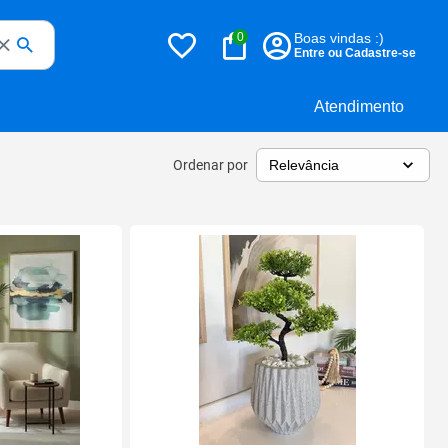
0
Boas vindas :)
Entre ou Cadastre-se
Atendimento
Ordenar por