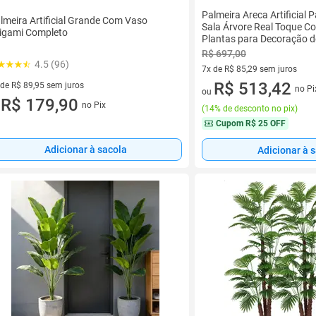
Palmeira Areca Artificial
lmeira Artificial Grande Com Vaso
Sala Árvore Real Toque C
igami Completo
Plantas para Decoração d
Escritório, Sala De Estar.
R$ 697,00
4.5 (96)
7x de R$ 85,29 sem juros
7 vez de R$ 85,29 sem juros
R$ 513,42
 de R$ 89,95 sem juros
no Pi
ou
ez de R$ 89,95 sem juros
R$ 179,90
no Pix
u
(
14% de desconto no pix
)
Cupom
R$ 25 OFF
Adicionar à sacola
Adicionar à 