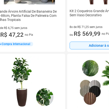
Kit 2 Coqueiros Grande Árv
ande Árvore Artificial De Bananeira De
Sem Vaso Decorativo
-88cm, Planta Falsa De Palmeira Com
lhas Tropicais
8x de R$ 71,25 sem juros
 de R$ 6,75 sem juros
8 vez de R$ 71,25 sem juros
R$ 569,99
ez de R$ 6,75 sem juros
R$ 47,22
no Pi
ou
no Pix
u
Compra Internacional
Adicionar à 