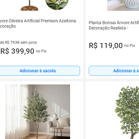
vore Oliveira Artificial Premium Azeitona
Planta Bonsai Árvore Arti
coração
Decoração Realista -
 de R$ 79,98 sem juros
R$ 119,00
no Pix
ez de R$ 79,98 sem juros
R$ 399,90
no Pix
u
Adicionar à sacola
Adicionar à 