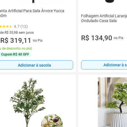
anta Artificial Para Sala Árvore Yucca
60m
Folhagem Artificial Laran
Ondulado Casa Sala
4.7 (12)
 de R$ 55,98 sem juros
R$ 134,90
no Pix
ez de R$ 55,98 sem juros
R$ 319,11
no Pix
u
 de desconto no pix
)
Cupom
R$ 40 OFF
Adicionar à 
Adicionar à sacola