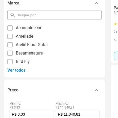
Marca
Pa
Or
pesquisar
por
filtro
Achaquidecor
2x
Ameliade
2 v
o
Ateliê Flora Gatai
Besamenature
Bird Fiy
Ver todos
Preço
Mínimo:
Máximo:
R$ 3,33
R$ 11.340,81