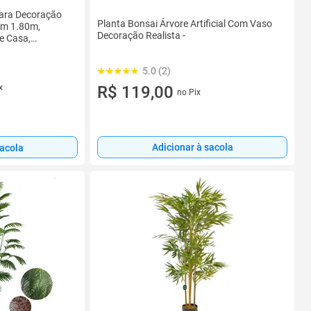
 Para Decoração
Planta Bonsai Árvore Artificial Com Vaso
om 1.80m,
Decoração Realista -
e Casa,
5.0 (2)
x
R$ 119,00
no Pix
Adicionar à sacola
sacola