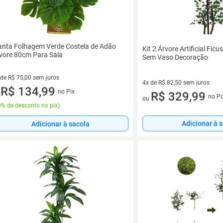
anta Folhagem Verde Costela de Adão
Kit 2 Árvore Artificial Fíc
vore 80cm Para Sala
Sem Vaso Decoração
 de R$ 75,00 sem juros
4x de R$ 82,50 sem juros
ez de R$ 75,00 sem juros
R$ 134,99
no Pix
4 vez de R$ 82,50 sem juros
R$ 329,99
u
no Pi
ou
% de desconto no pix
)
Adicionar à 
Adicionar à sacola