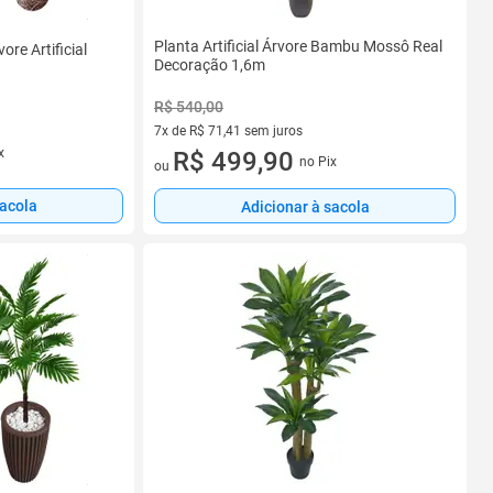
Planta Artificial Árvore Bambu Mossô Real
ore Artificial
Decoração 1,6m
R$ 540,00
7x de R$ 71,41 sem juros
x
7 vez de R$ 71,41 sem juros
R$ 499,90
no Pix
ou
sacola
Adicionar à sacola