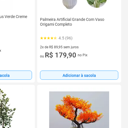
icus Verde Creme
Palmeira Artificial Grande Com Vaso
Origami Completo
4.5 (96)
2x de R$ 89,95 sem juros
x
2 vez de R$ 89,95 sem juros
R$ 179,90
no Pix
ou
sacola
Adicionar à sacola