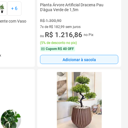
Planta Árvore Artificial Dracena Pau
+
6
D'água Verde de 1,5m
R$ 1.300,90
anente com Vaso
7x de R$ 182,99 sem juros
7 vez de R$ 182,99 sem juros
R$ 1.216,86
no Pix
ou
(
5% de desconto no pix
)
Cupom
R$ 40 OFF
x
Adicionar à sacola