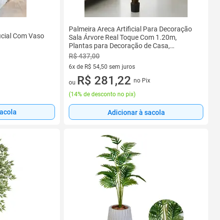
Palmeira Areca Artificial Para Decoração
ficial Com Vaso
Sala Árvore Real Toque Com 1.20m,
Plantas para Decoração de Casa,
Escritório, Sala De Estar.
R$ 437,00
6x de R$ 54,50 sem juros
6 vez de R$ 54,50 sem juros
R$ 281,22
no Pix
ou
(
14% de desconto no pix
)
sacola
Adicionar à sacola