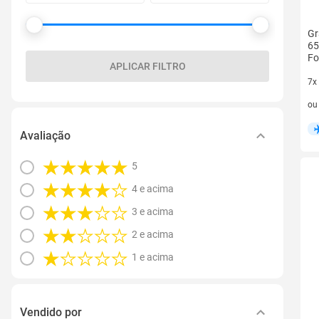
Gr
65
Fo
APLICAR FILTRO
7x
7 v
o
Avaliação
5
4 e acima
3 e acima
2 e acima
1 e acima
Vendido por