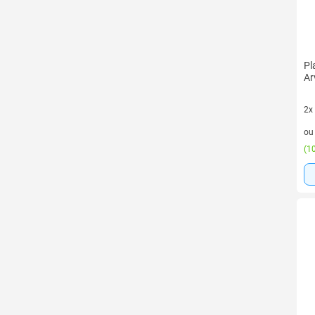
Pl
Ar
2x
2 v
o
(
10