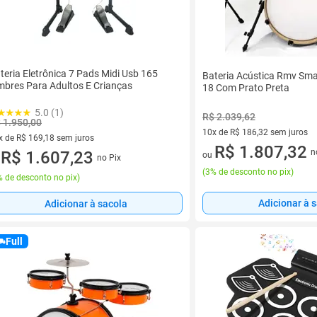
teria Eletrônica 7 Pads Midi Usb 165
Bateria Acústica Rmv Sm
mbres Para Adultos E Crianças
18 Com Prato Preta
5.0 (1)
R$ 2.039,62
 1.950,00
10x de R$ 186,32 sem juros
x de R$ 169,18 sem juros
10 vez de R$ 186,32 sem juro
R$ 1.807,32
n
vez de R$ 169,18 sem juros
R$ 1.607,23
ou
no Pix
u
(
3% de desconto no pix
)
 de desconto no pix
)
Adicionar à 
Adicionar à sacola
Full