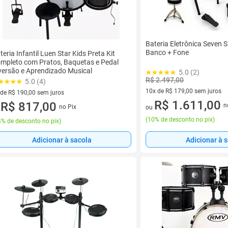
Bateria Eletrônica Seven 
Banco + Fone
teria Infantil Luen Star Kids Preta Kit
mpleto com Pratos, Baquetas e Pedal
versão e Aprendizado Musical
5.0 (2)
R$ 2.497,00
5.0 (4)
10x de R$ 179,00 sem juros
 de R$ 190,00 sem juros
10 vez de R$ 179,00 sem juro
R$ 1.611,00
ez de R$ 190,00 sem juros
R$ 817,00
n
no Pix
ou
u
(
10% de desconto no pix
)
% de desconto no pix
)
Adicionar à sacola
Adicionar à 