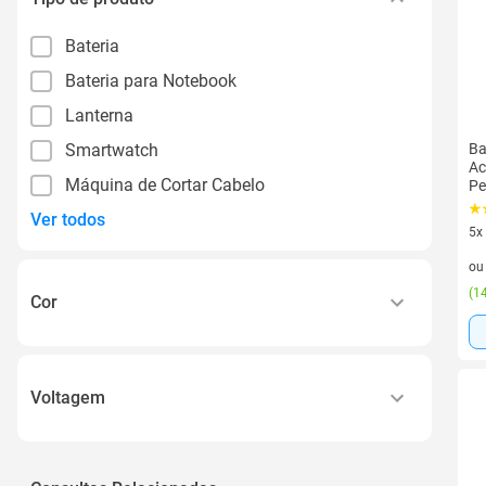
Bateria
Bateria para Notebook
Lanterna
Smartwatch
Ba
Ac
Máquina de Cortar Cabelo
Pe
Ver todos
5x
5 v
o
(
14
Cor
Preto
Única
Voltagem
Azul
Bivolt
Vermelho
110v