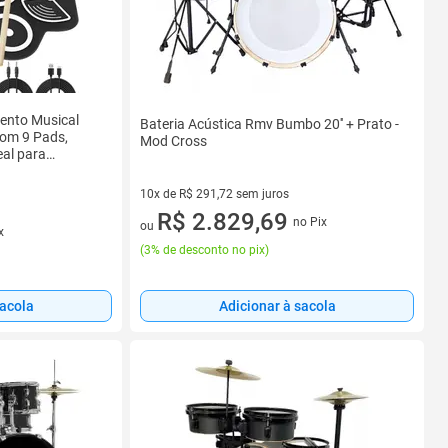
mento Musical
Bateria Acústica Rmv Bumbo 20'' + Prato -
 com 9 Pads,
Mod Cross
eal para
ca Musical e
10x de R$ 291,72 sem juros
10 vez de R$ 291,72 sem juros
R$ 2.829,69
no Pix
ou
x
(
3% de desconto no pix
)
sacola
Adicionar à sacola