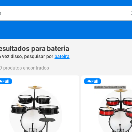
o Magalu
esultados para
bateria
 vez disso, pesquisar por
bateira
9 produtos encontrados
Full
Full