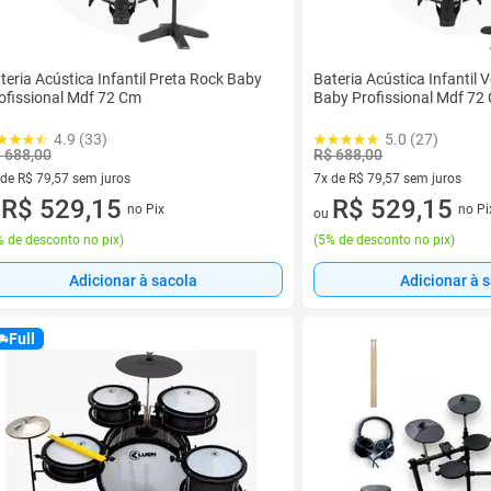
teria Acústica Infantil Preta Rock Baby
Bateria Acústica Infantil
ofissional Mdf 72 Cm
Baby Profissional Mdf 72
4.9 (33)
5.0 (27)
 688,00
R$ 688,00
 de R$ 79,57 sem juros
7x de R$ 79,57 sem juros
ez de R$ 79,57 sem juros
R$ 529,15
7 vez de R$ 79,57 sem juros
R$ 529,15
no Pix
no Pi
u
ou
 de desconto no pix
)
(
5% de desconto no pix
)
Adicionar à sacola
Adicionar à 
Full