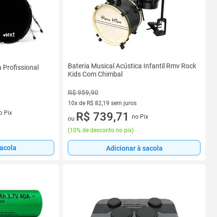
Bateria Musical Acústica Infantil Rmv Rock
 Profissional
Kids Com Chimbal
R$ 959,90
10x de R$ 82,19 sem juros
s
o Pix
10 vez de R$ 82,19 sem juros
R$ 739,71
no Pix
ou
(
10% de desconto no pix
)
sacola
Adicionar à sacola