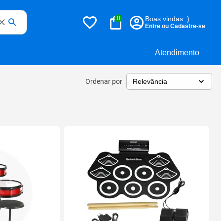
0
Boas vindas :)
Entre ou Cadastre-se
Atendimento
Ordenar por