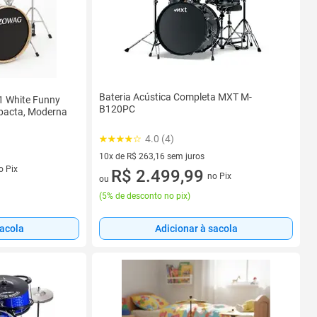
Bateria Acústica Completa MXT M-
1 White Funny
B120PC
acta, Moderna
4.0 (4)
10x de R$ 263,16 sem juros
o Pix
10 vez de R$ 263,16 sem juros
R$ 2.499,99
no Pix
ou
(
5% de desconto no pix
)
Adicionar à sacola
sacola