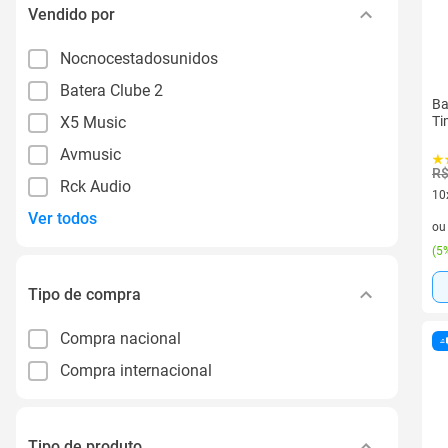
Vendido por
Nocnocestadosunidos
Batera Clube 2
Ba
X5 Music
Ti
Avmusic
R$
Rck Audio
10
Ver todos
10 
o
(
5%
Tipo de compra
Compra nacional
Compra internacional
Tipo de produto