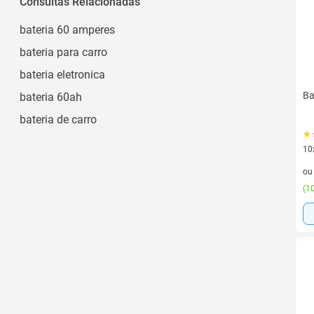
Consultas Relacionadas
Vinho
220v
Ver todos
bateria 60 amperes
bateria para carro
bateria eletronica
Ba
bateria 60ah
bateria de carro
10
10 
o
(
10