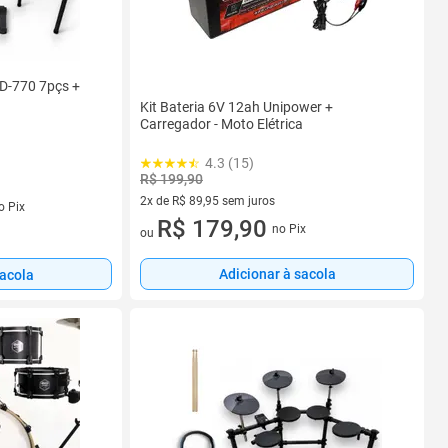
SD-770 7pçs +
Kit Bateria 6V 12ah Unipower +
Carregador - Moto Elétrica
4.3 (15)
R$ 199,90
s
2x de R$ 89,95 sem juros
o Pix
2 vez de R$ 89,95 sem juros
R$ 179,90
no Pix
ou
Adicionar à sacola
sacola