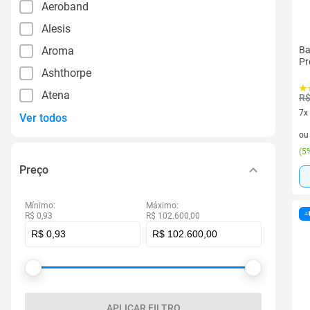
Aeroband
Alesis
Aroma
Ba
Pr
Ashthorpe
Atena
R$
7x
Ver todos
7 v
o
(
5%
Preço
Mínimo:
Máximo:
R$ 0,93
R$ 102.600,00
APLICAR FILTRO