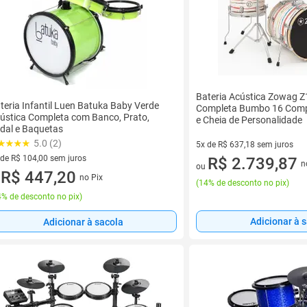
Bateria Acústica Zowag Z
teria Infantil Luen Batuka Baby Verde
Completa Bumbo 16 Comp
ústica Completa com Banco, Prato,
e Cheia de Personalidade
dal e Baquetas
5.0 (2)
5x de R$ 637,18 sem juros
 de R$ 104,00 sem juros
5 vez de R$ 637,18 sem juros
R$ 2.739,87
n
ou
ez de R$ 104,00 sem juros
R$ 447,20
no Pix
u
(
14% de desconto no pix
)
% de desconto no pix
)
Adicionar à 
Adicionar à sacola