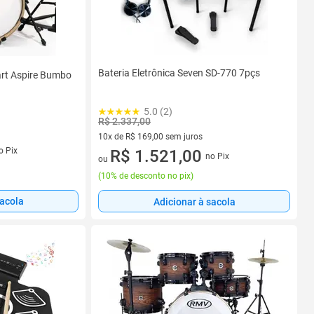
Bateria Eletrônica Seven SD-770 7pçs
art Aspire Bumbo
5.0 (2)
R$ 2.337,00
10x de R$ 169,00 sem juros
s
o Pix
10 vez de R$ 169,00 sem juros
R$ 1.521,00
no Pix
ou
(
10% de desconto no pix
)
sacola
Adicionar à sacola