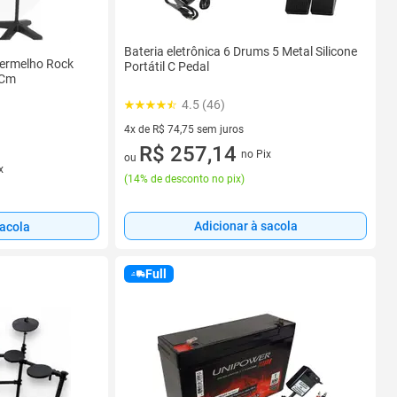
Bateria eletrônica 6 Drums 5 Metal Silicone
 Vermelho Rock
Portátil C Pedal
 Cm
4.5 (46)
4x de R$ 74,75 sem juros
4 vez de R$ 74,75 sem juros
R$ 257,14
no Pix
ou
x
(
14% de desconto no pix
)
Adicionar à sacola
sacola
Full