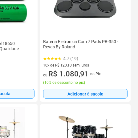
Bateria Eletronica Com 7 Pads PB-350 -
el 18650
Revas By Roland
Qualidade
4.7 (19)
10x de R$ 120,10 sem juros
10 vez de R$ 120,10 sem juros
R$ 1.080,91
no Pix
ou
(
10% de desconto no pix
)
sacola
Adicionar à sacola