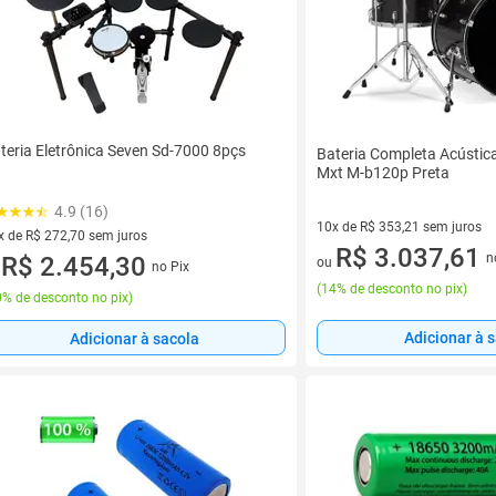
teria Eletrônica Seven Sd-7000 8pçs
Bateria Completa Acústica
Mxt M-b120p Preta
4.9 (16)
10x de R$ 353,21 sem juros
x de R$ 272,70 sem juros
10 vez de R$ 353,21 sem juro
R$ 3.037,61
n
vez de R$ 272,70 sem juros
R$ 2.454,30
ou
no Pix
u
(
14% de desconto no pix
)
% de desconto no pix
)
Adicionar à 
Adicionar à sacola