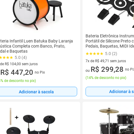
Bateria Eletrônica Instru
teria Infantil Luen Batuka Baby Laranja
Portátil de Silicone Preto
ústica Completa com Banco, Prato,
Pedais, Baquetas, MIDI Id
dal e Baquetas
iniciantes, Músicos, Práti
5.0 (2)
5.0 (4)
7x de R$ 49,71 sem juros
 de R$ 104,00 sem juros
7 vez de R$ 49,71 sem juros
R$ 299,28
no Pi
ez de R$ 104,00 sem juros
R$ 447,20
ou
no Pix
u
(
14% de desconto no pix
)
% de desconto no pix
)
Adicionar à 
Adicionar à sacola