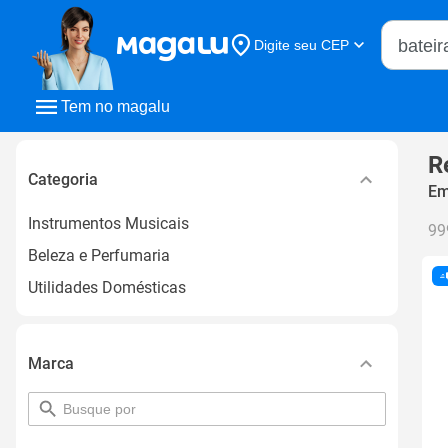
Buscar n
Digite seu CEP
Buscar
Tem no magalu
R
Categoria
Em
Instrumentos Musicais
99
Beleza e Perfumaria
Utilidades Domésticas
Marca
pesquisar
por
filtro