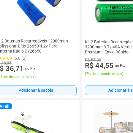
t 2 Baterias Recarregáveis 12000mah
Kit 2 Baterias Recarregáv
ofissional Lítio 26650 4.2v Para
3200mah 3.7v 40A Verde 
nterna Rádio DY26650
Premium - Envio Rápido
5.0 (2)
R$ 57,90
 48,95
R$ 44,55
no Pix
$ 36,71
no Pix
(
7% de desconto no pix
)
% de desconto no pix
)
Adicionar à 
Adicionar à sacola
Full