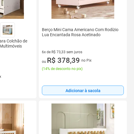
Berço Mini Cama Americano Com Rodízio
Lua Encantada Rosa Acetinado
ara Colchão de
 Multimóveis
6x de R$ 73,33 sem juros
6 vez de R$ 73,33 sem juros
R$ 378,39
no Pix
ou
(
14% de desconto no pix
)
x
Adicionar à sacola