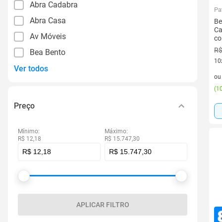
Abra Cadabra
Pa
Abra Casa
Be
Ca
Av Móveis
co
R$
Bea Bento
10
Ver todos
10 
o
(
10
Preço
Mínimo:
Máximo:
R$ 12,18
R$ 15.747,30
APLICAR FILTRO