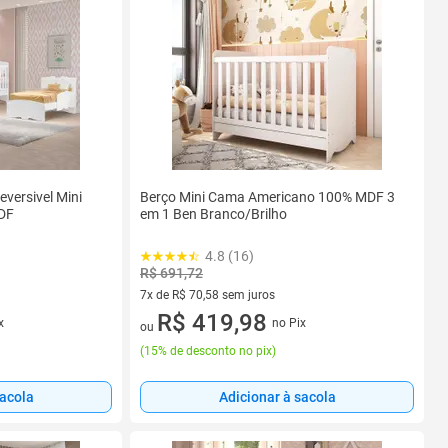
versivel Mini
Berço Mini Cama Americano 100% MDF 3
DF
em 1 Ben Branco/Brilho
4.8 (16)
R$ 691,72
7x de R$ 70,58 sem juros
7 vez de R$ 70,58 sem juros
R$ 419,98
x
no Pix
ou
(
15% de desconto no pix
)
sacola
Adicionar à sacola