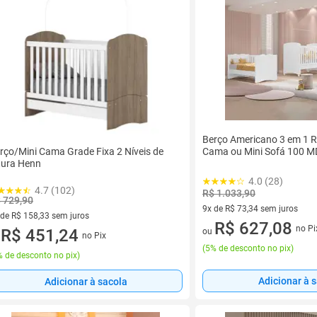
Berço Americano 3 em 1 Re
rço/Mini Cama Grade Fixa 2 Níveis de
Cama ou Mini Sofá 100 M
tura Henn
4.0 (28)
4.7 (102)
R$ 1.033,90
 729,90
9x de R$ 73,34 sem juros
 de R$ 158,33 sem juros
9 vez de R$ 73,34 sem juros
R$ 627,08
no Pi
ez de R$ 158,33 sem juros
R$ 451,24
ou
no Pix
u
(
5% de desconto no pix
)
 de desconto no pix
)
Adicionar à 
Adicionar à sacola