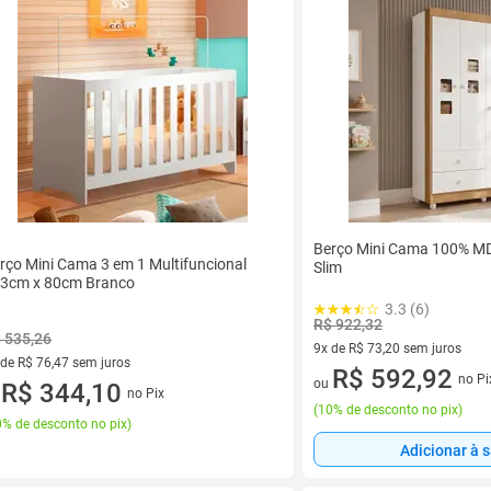
Berço Mini Cama 100% M
rço Mini Cama 3 em 1 Multifuncional
Slim
3cm x 80cm Branco
3.3 (6)
R$ 922,32
 535,26
9x de R$ 73,20 sem juros
 de R$ 76,47 sem juros
9 vez de R$ 73,20 sem juros
R$ 592,92
no Pi
ou
ez de R$ 76,47 sem juros
R$ 344,10
no Pix
u
(
10% de desconto no pix
)
% de desconto no pix
)
Adicionar à 