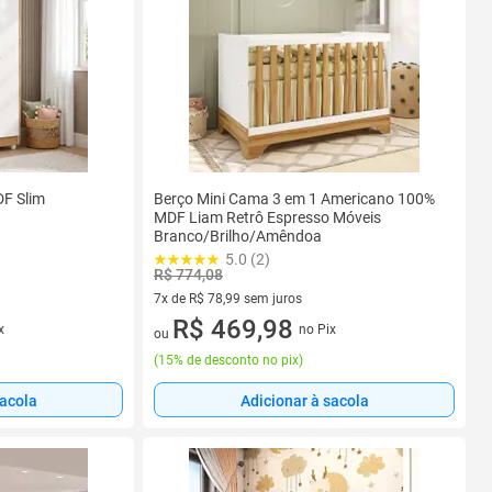
F Slim
Berço Mini Cama 3 em 1 Americano 100%
MDF Liam Retrô Espresso Móveis
Branco/Brilho/Amêndoa
5.0 (2)
R$ 774,08
7x de R$ 78,99 sem juros
7 vez de R$ 78,99 sem juros
R$ 469,98
x
no Pix
ou
(
15% de desconto no pix
)
sacola
Adicionar à sacola