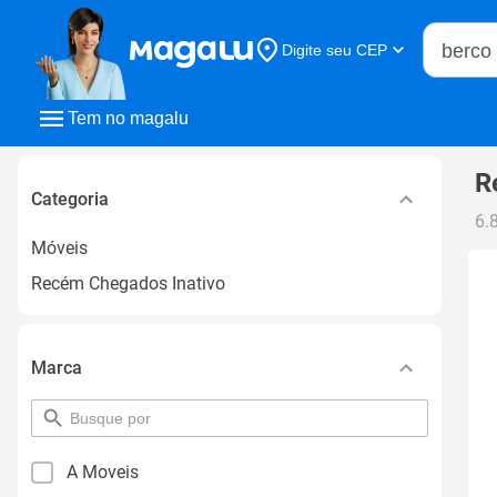
Buscar n
Digite seu CEP
Buscar
Tem no magalu
R
Categoria
6.
Móveis
Recém Chegados Inativo
Marca
pesquisar
por
filtro
A Moveis