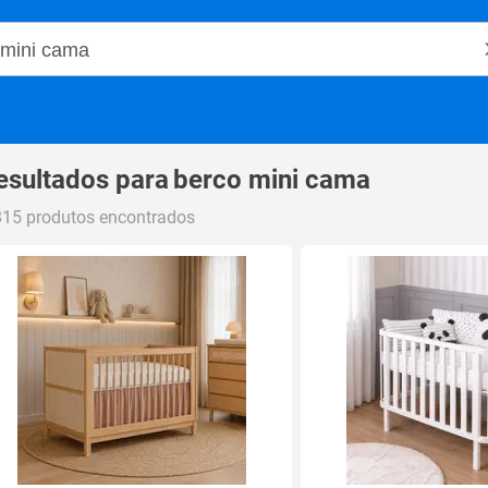
o Magalu
esultados para
berco mini cama
815 produtos encontrados