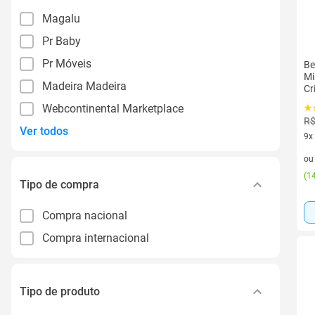
Magalu
Pr Baby
Pr Móveis
Be
Mi
Madeira Madeira
Cr
Cr
Webcontinental Marketplace
R$
Ver todos
9x
9 v
o
(
14
Tipo de compra
Compra nacional
Compra internacional
Tipo de produto