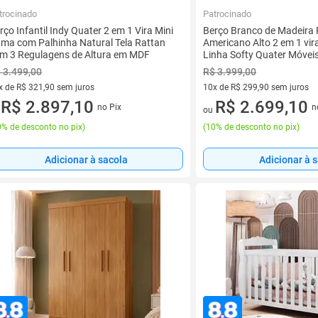
trocinado
Patrocinado
rço Infantil Indy Quater 2 em 1 Vira Mini
Berço Branco de Madeira
ma com Palhinha Natural Tela Rattan
Americano Alto 2 em 1 vi
m 3 Regulagens de Altura em MDF
Linha Softy Quater Móvei
 3.499,00
R$ 3.999,00
x de R$ 321,90 sem juros
10x de R$ 299,90 sem juros
vez de R$ 321,90 sem juros
R$ 2.897,10
10 vez de R$ 299,90 sem juro
R$ 2.699,10
no Pix
n
u
ou
% de desconto no pix
)
(
10% de desconto no pix
)
Adicionar à sacola
Adicionar à 