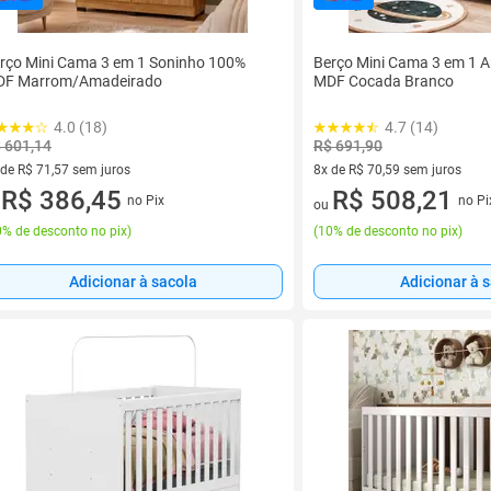
rço Mini Cama 3 em 1 Soninho 100%
Berço Mini Cama 3 em 1 
F Marrom/Amadeirado
MDF Cocada Branco
4.0 (18)
4.7 (14)
 601,14
R$ 691,90
 de R$ 71,57 sem juros
8x de R$ 70,59 sem juros
ez de R$ 71,57 sem juros
R$ 386,45
8 vez de R$ 70,59 sem juros
R$ 508,21
no Pix
no Pi
u
ou
% de desconto no pix
)
(
10% de desconto no pix
)
Adicionar à sacola
Adicionar à 