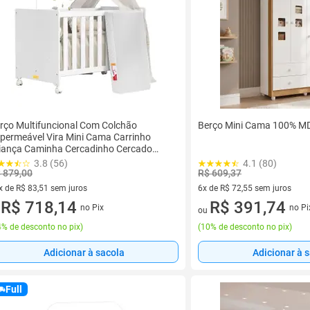
rço Multifuncional Com Colchão
Berço Mini Cama 100% MD
permeável Vira Mini Cama Carrinho
iança Caminha Cercadinho Cercado
nino Menina Bebê Jogo de Quarto Bebê
3.8 (56)
4.1 (80)
 879,00
R$ 609,37
x de R$ 83,51 sem juros
6x de R$ 72,55 sem juros
vez de R$ 83,51 sem juros
R$ 718,14
6 vez de R$ 72,55 sem juros
R$ 391,74
no Pix
no Pi
u
ou
% de desconto no pix
)
(
10% de desconto no pix
)
Adicionar à sacola
Adicionar à 
Full