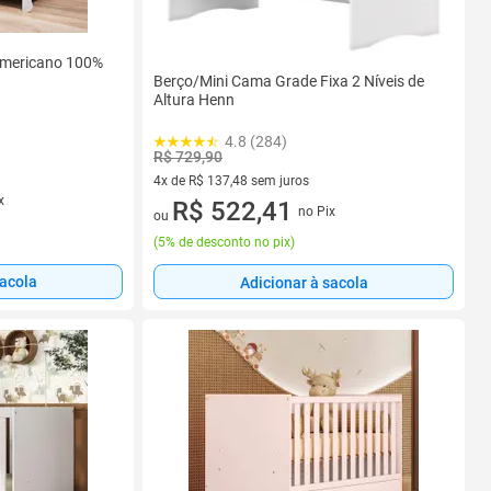
Americano 100%
Berço/Mini Cama Grade Fixa 2 Níveis de
Altura Henn
4.8 (284)
R$ 729,90
4x de R$ 137,48 sem juros
x
4 vez de R$ 137,48 sem juros
R$ 522,41
no Pix
ou
(
5% de desconto no pix
)
sacola
Adicionar à sacola