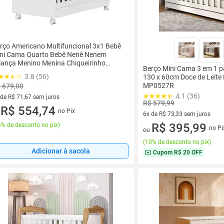
rço Americano Multifuncional 3x1 Bebê
ni Cama Quarto Bebê Nenê Nenem
iança Menino Menina Chiqueirinho
Berço Mini Cama 3 em 1 p
ianças Madeira Grande proteção
3.8 (56)
130 x 60cm Doce de Leite
MP0527R
 679,00
4.1 (36)
 de R$ 71,67 sem juros
R$ 579,99
ez de R$ 71,67 sem juros
R$ 554,74
no Pix
u
6x de R$ 73,33 sem juros
6 vez de R$ 73,33 sem juros
R$ 395,99
% de desconto no pix
)
no Pi
ou
(
10% de desconto no pix
)
Adicionar à sacola
Cupom
R$ 20 OFF