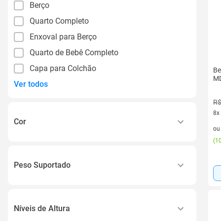
Berço
Quarto Completo
Enxoval para Berço
Quarto de Bebê Completo
Capa para Colchão
Be
MD
Ver todos
R$
8x
Cor
8 v
o
(
10
Branco
Branco Brilho
Peso Suportado
Branco Fosco
25kg
Branco Acetinado
30kg
Rosa
Níveis de Altura
40kg