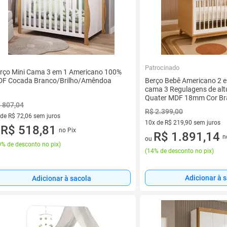
Patrocinado
rço Mini Cama 3 em 1 Americano 100%
F Cocada Branco/Brilho/Amêndoa
Berço Bebê Americano 2 em
cama 3 Regulagens de alt
Quater MDF 18mm Cor B
 807,04
Carvalho Malva
R$ 2.399,00
 de R$ 72,06 sem juros
10x de R$ 219,90 sem juros
ez de R$ 72,06 sem juros
R$ 518,81
no Pix
u
10 vez de R$ 219,90 sem juro
R$ 1.891,14
n
ou
% de desconto no pix
)
(
14% de desconto no pix
)
Adicionar à 
Adicionar à sacola