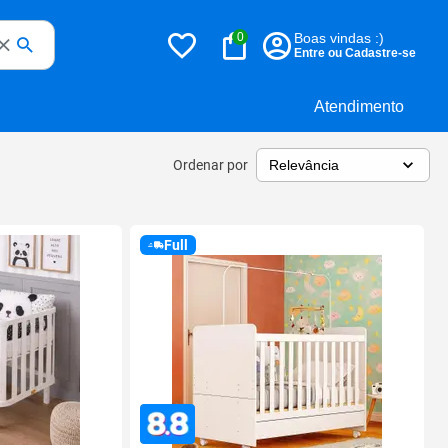
0
Boas vindas :)
Entre ou Cadastre-se
Atendimento
Ordenar por
Full