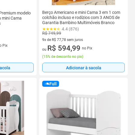
Berço Americano e mini Cama 3 em 1 com
 Premium modelo
colchão incluso e rodízios com 3 ANOS de
ra mini Cama
Garantia Bambino Multimóveis Branco
s
4.4 (876)
R$ 749,99
9x de R$ 77,78 sem juros
s
o Pix
9 vez de R$ 77,78 sem juros
R$ 594,99
no Pix
ou
(
15% de desconto no pix
)
sacola
Adicionar à sacola
Full