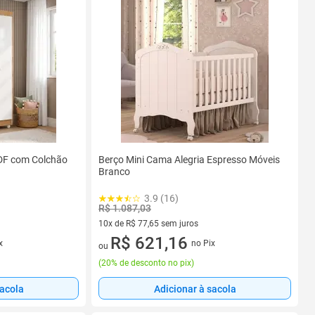
DF com Colchão
Berço Mini Cama Alegria Espresso Móveis
Branco
3.9 (16)
R$ 1.087,03
10x de R$ 77,65 sem juros
10 vez de R$ 77,65 sem juros
R$ 621,16
x
no Pix
ou
(
20% de desconto no pix
)
sacola
Adicionar à sacola