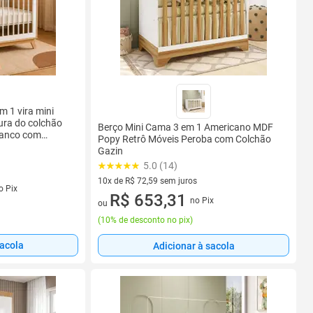
 1 vira mini
ura do colchão
Berço Mini Cama 3 em 1 Americano MDF
ranco com
Popy Retrô Móveis Peroba com Colchão
Gazin
5.0 (14)
10x de R$ 72,59 sem juros
s
o Pix
10 vez de R$ 72,59 sem juros
R$ 653,31
no Pix
ou
(
10% de desconto no pix
)
sacola
Adicionar à sacola