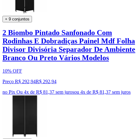
+ 9 conjuntos
2 Biombo Pintado Sanfonado Com
Rodinhas E Dobradiças Painel Mdf Folha
Divisor Divisória Separador De Ambiente
Branco Ou Preto Vários Modelos
10% OFF
Preço R$ 292,94
R$
292
,
94
no Pix
Ou 4x de R$ 81,37 sem juros
ou
4
x de
R$ 81,37
sem juros