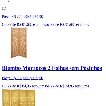
(1)
Preço R$ 274,90
R$
274
,
90
Ou 3x de R$ 91,63 sem juros
ou
3
x de
R$ 91,63
sem juros
Biombo Marrocos 2 Folhas sem Pezinhos
Preço R$ 169,90
R$
169
,
90
Ou 2x de R$ 84,95 sem juros
ou
2
x de
R$ 84,95
sem juros