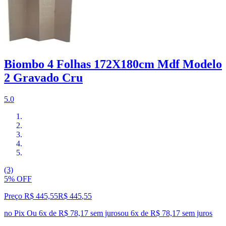
Biombo 4 Folhas 172X180cm Mdf Modelo
2 Gravado Cru
5.0
(3)
5% OFF
Preço R$ 445,55
R$
445
,
55
no Pix
Ou 6x de R$ 78,17 sem juros
ou
6
x de
R$ 78,17
sem juros