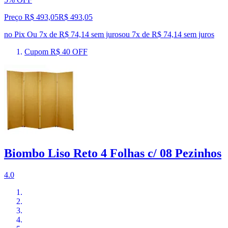
Preço R$ 493,05
R$
493
,
05
no Pix
Ou 7x de R$ 74,14 sem juros
ou
7
x de
R$ 74,14
sem juros
Cupom R$ 40 OFF
Biombo Liso Reto 4 Folhas c/ 08 Pezinhos
4.0