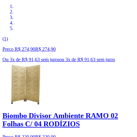
(1)
Preço R$ 274,90
R$
274
,
90
Ou 3x de R$ 91,63 sem juros
ou
3
x de
R$ 91,63
sem juros
Biombo Divisor Ambiente RAMO 02
Folhas C/ 04 RODÍZIOS
Preço R$ 220,00
R$
220
,
00