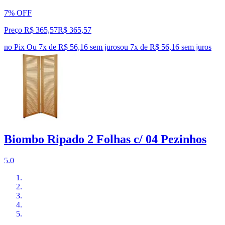
7% OFF
Preço R$ 365,57
R$
365
,
57
no Pix
Ou 7x de R$ 56,16 sem juros
ou
7
x de
R$ 56,16
sem juros
Biombo Ripado 2 Folhas c/ 04 Pezinhos
5.0