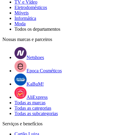
TV e Vídeo
Eletrodomésticos
Móveis
Informática
Moda
Todos os departamentos
Nossas marcas e parceiros
Netshoes
Epoca Cosméticos
KaBuM!
AliExpress
Todas as marcas
Todas as categorias
Todas as subcategorias
Serviços e benefícios
Cartão Luiza