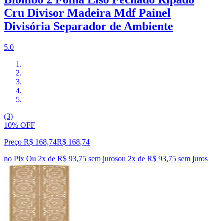
Cru Divisor Madeira Mdf Painel
Divisória Separador de Ambiente
5.0
(3)
10% OFF
Preço R$ 168,74
R$
168
,
74
no Pix
Ou 2x de R$ 93,75 sem juros
ou
2
x de
R$ 93,75
sem juros