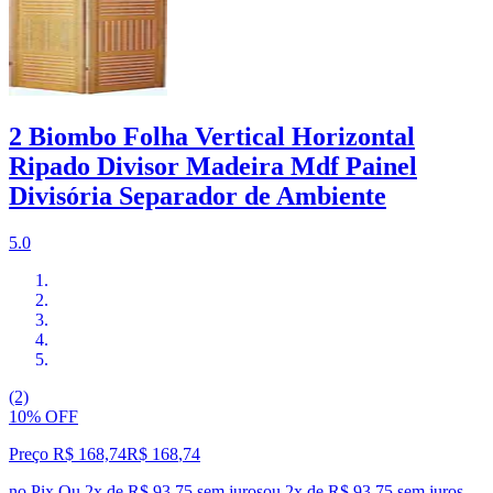
2 Biombo Folha Vertical Horizontal
Ripado Divisor Madeira Mdf Painel
Divisória Separador de Ambiente
5.0
(2)
10% OFF
Preço R$ 168,74
R$
168
,
74
no Pix
Ou 2x de R$ 93,75 sem juros
ou
2
x de
R$ 93,75
sem juros