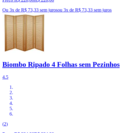
Ou 3x de R$ 73,33 sem juros
ou
3
x de
R$ 73,33
sem juros
Biombo Ripado 4 Folhas sem Pezinhos
4.5
(2)