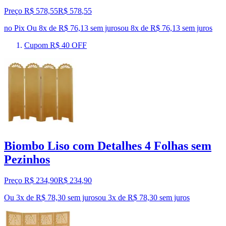
Preço R$ 578,55
R$
578
,
55
no Pix
Ou 8x de R$ 76,13 sem juros
ou
8
x de
R$ 76,13
sem juros
Cupom R$ 40 OFF
Biombo Liso com Detalhes 4 Folhas sem
Pezinhos
Preço R$ 234,90
R$
234
,
90
Ou 3x de R$ 78,30 sem juros
ou
3
x de
R$ 78,30
sem juros