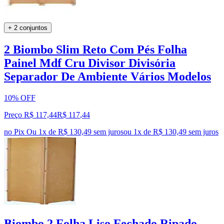
+ 2 conjuntos
2 Biombo Slim Reto Com Pés Folha
Painel Mdf Cru Divisor Divisória
Separador De Ambiente Vários Modelos
10% OFF
Preço R$ 117,44
R$
117
,
44
no Pix
Ou 1x de R$ 130,49 sem juros
ou
1
x de
R$ 130,49
sem juros
Biombo 2 Folha Liso Fechado Ripado