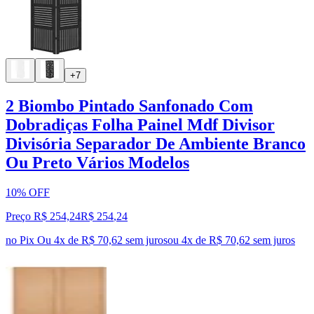
+7
2 Biombo Pintado Sanfonado Com
Dobradiças Folha Painel Mdf Divisor
Divisória Separador De Ambiente Branco
Ou Preto Vários Modelos
10% OFF
Preço R$ 254,24
R$
254
,
24
no Pix
Ou 4x de R$ 70,62 sem juros
ou
4
x de
R$ 70,62
sem juros