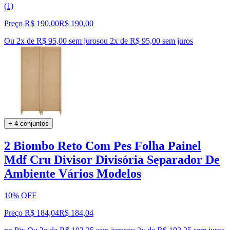
(1)
Preço R$ 190,00
R$
190
,
00
Ou 2x de R$ 95,00 sem juros
ou
2
x de
R$ 95,00
sem juros
+ 4 conjuntos
2 Biombo Reto Com Pes Folha Painel
Mdf Cru Divisor Divisória Separador De
Ambiente Vários Modelos
10% OFF
Preço R$ 184,04
R$
184
,
04