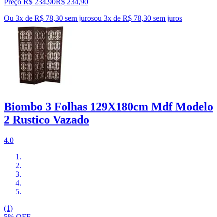
Preço R$ 234,90
R$
234
,
90
Ou 3x de R$ 78,30 sem juros
ou
3
x de
R$ 78,30
sem juros
Biombo 3 Folhas 129X180cm Mdf Modelo
2 Rustico Vazado
4.0
(1)
5% OFF