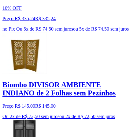
10% OFF
Preço R$ 335,24
R$
335
,
24
no Pix
Ou 5x de R$ 74,50 sem juros
ou
5
x de
R$ 74,50
sem juros
Biombo DIVISOR AMBIENTE
INDIANO de 2 Folhas sem Pezinhos
Preço R$ 145,00
R$
145
,
00
Ou 2x de R$ 72,50 sem juros
ou
2
x de
R$ 72,50
sem juros