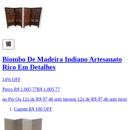
Biombo De Madeira Indiano Artesanato
Rico Em Detalhes
14% OFF
Preço R$ 1.005,77
R$
1.005
,
77
no Pix
Ou 12x de R$ 97,46 sem juros
ou
12
x de
R$ 97,46
sem juros
Cupom R$ 100 OFF