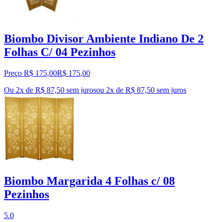
Biombo Divisor Ambiente Indiano De 2
Folhas C/ 04 Pezinhos
Preço R$ 175,00
R$
175
,
00
Ou 2x de R$ 87,50 sem juros
ou
2
x de
R$ 87,50
sem juros
Biombo Margarida 4 Folhas c/ 08
Pezinhos
5.0