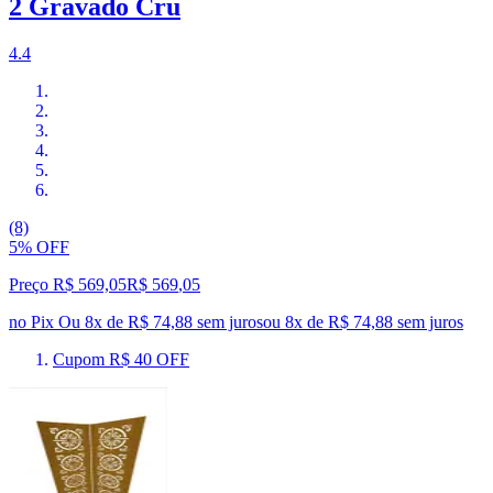
2 Gravado Cru
4.4
(8)
5% OFF
Preço R$ 569,05
R$
569
,
05
no Pix
Ou 8x de R$ 74,88 sem juros
ou
8
x de
R$ 74,88
sem juros
Cupom R$ 40 OFF