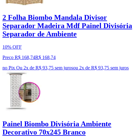
2 Folha Biombo Mandala Divisor
Separador Madeira Mdf Painel Divisória
Separador de Ambiente
10% OFF
Preço R$ 168,74
R$
168
,
74
no Pix
Ou 2x de R$ 93,75 sem juros
ou
2
x de
R$ 93,75
sem juros
Painel Biombo Divisória Ambiente
Decorativo 70x245 Branco