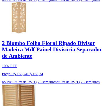
2 Biombo Folha Floral Ripado Divisor
Madeira Mdf Painel Divisória Separador
de Ambiente
10% OFF
Preço R$ 168,74
R$
168
,
74
no Pix
Ou 2x de R$ 93,75 sem juros
ou
2
x de
R$ 93,75
sem juros