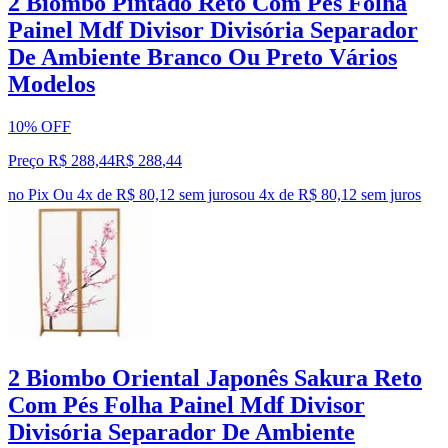
2 Biombo Pintado Reto Com Pés Folha
Painel Mdf Divisor Divisória Separador
De Ambiente Branco Ou Preto Vários
Modelos
10% OFF
Preço R$ 288,44
R$
288
,
44
no Pix
Ou 4x de R$ 80,12 sem juros
ou
4
x de
R$ 80,12
sem juros
2 Biombo Oriental Japonês Sakura Reto
Com Pés Folha Painel Mdf Divisor
Divisória Separador De Ambiente