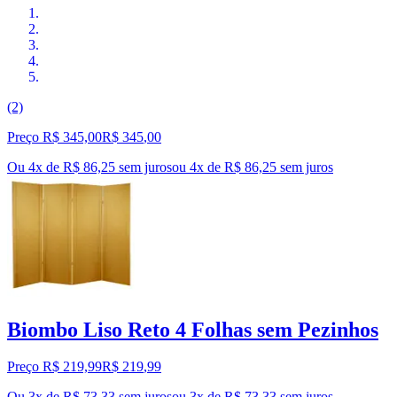
(2)
Preço R$ 345,00
R$
345
,
00
Ou 4x de R$ 86,25 sem juros
ou
4
x de
R$ 86,25
sem juros
Biombo Liso Reto 4 Folhas sem Pezinhos
Preço R$ 219,99
R$
219
,
99
Ou 3x de R$ 73,33 sem juros
ou
3
x de
R$ 73,33
sem juros