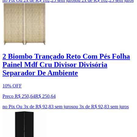
no Pix
Ou 2x de R$ 102,25 sem juros
ou
2
x de
R$ 102,25
sem juros
2 Biombo Trançado Reto Com Pés Folha
Painel Mdf Cru Divisor Divisória
Separador De Ambiente
10% OFF
Preço R$ 250,64
R$
250
,
64
no Pix
Ou 3x de R$ 92,83 sem juros
ou
3
x de
R$ 92,83
sem juros