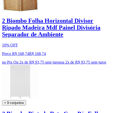
2 Biombo Folha Horizontal Divisor
Ripado Madeira Mdf Painel Divisória
Separador de Ambiente
10% OFF
Preço R$ 168,74
R$
168
,
74
no Pix
Ou 2x de R$ 93,75 sem juros
ou
2
x de
R$ 93,75
sem juros
+ 9 conjuntos