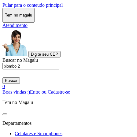
Pular para o conteudo principal
Tem no magalu
Atendimento
Digite seu CEP
Buscar no Magalu
Buscar
0
Boas vindas :)
Entre ou Cadastre-se
Tem no Magalu
Departamentos
Celulares e Smartphones