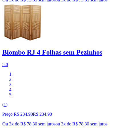
Biombo RJ 4 Folhas sem Pezinhos
5.0
(1)
Preço R$ 234,90
R$
234
,
90
Ou 3x de R$ 78,30 sem juros
ou
3
x de
R$ 78,30
sem juros