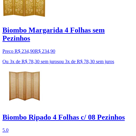
Biombo Margarida 4 Folhas sem
Pezinhos
Preço R$ 234,90
R$
234
,
90
Ou 3x de R$ 78,30 sem juros
ou
3
x de
R$ 78,30
sem juros
Biombo Ripado 4 Folhas c/ 08 Pezinhos
5.0