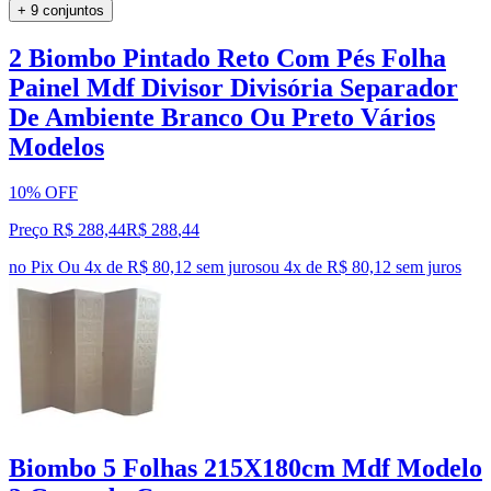
+ 9 conjuntos
2 Biombo Pintado Reto Com Pés Folha
Painel Mdf Divisor Divisória Separador
De Ambiente Branco Ou Preto Vários
Modelos
10% OFF
Preço R$ 288,44
R$
288
,
44
no Pix
Ou 4x de R$ 80,12 sem juros
ou
4
x de
R$ 80,12
sem juros
Biombo 5 Folhas 215X180cm Mdf Modelo