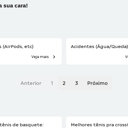
a sua cara!
 (AirPods, etc)
Acidentes (Água/Queda
Veja mais
V
Anterior
1
2
3
Próximo
tênis de basquete:
Melhores tênis pra crossf