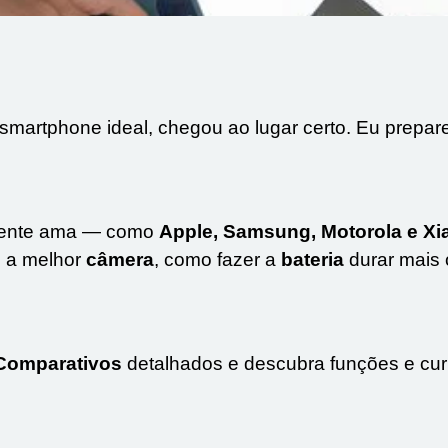
 smartphone ideal, chegou ao lugar certo. Eu prepar
 gente ama — como
Apple
,
Samsung
,
Motorola
e
Xi
m a melhor
câmera
, como fazer a
bateria
durar mais 
Comparativos
detalhados e descubra funções e curi