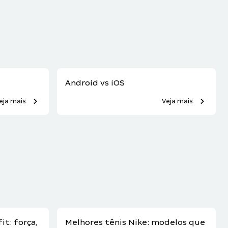
)
Android vs iOS
eja mais
Veja mais
it: força,
Melhores tênis Nike: modelos que