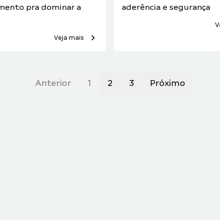
mento pra dominar a
aderência e segurança
V
Veja mais
Anterior
1
2
3
Próximo