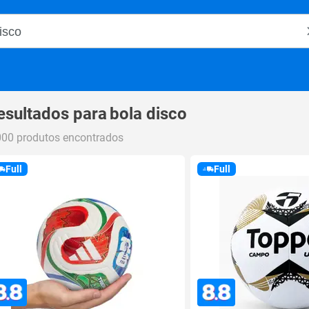
o Magalu
esultados para
bola disco
000 produtos encontrados
Full
Full