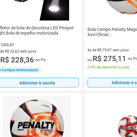
fletor de bola de discoteca LED Pinspot
Bola Campo Penalty Mag
ght Bola de espelho motorizada
Xxvi Oficial -
 250,57
4x de R$ 79,97 sem juros
 de R$ 32,62 sem juros
4 vez de R$ 79,97 sem juros
R$ 275,11
ez de R$ 32,62 sem juros
R$ 228,36
no Pi
ou
no Pix
u
(
14% de desconto no pix
)
Compra Internacional
Adicionar à 
Adicionar à sacola