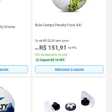
Bola Campo Penalty Furia XXI
iety Grama
3x de R$ 53,30 sem juros
3 vez de R$ 53,30 sem juros
R$ 151,91
no Pix
ou
(
5% de desconto no pix
)
Cupom
R$ 10 OFF
sacola
Adicionar à sacola