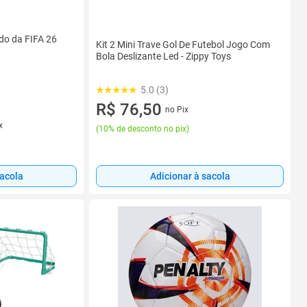
do da FIFA 26
Kit 2 Mini Trave Gol De Futebol Jogo Com
Bola Deslizante Led - Zippy Toys
5.0 (3)
R$ 76,50
no Pix
x
(
10% de desconto no pix
)
sacola
Adicionar à sacola