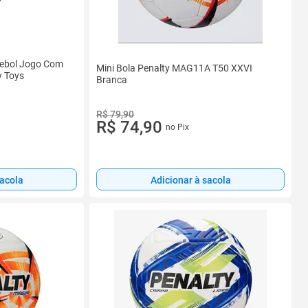
utebol Jogo Com
Mini Bola Penalty MAG11A T50 XXVI
y Toys
Branca
R$ 79,90
R$ 74,90
no Pix
sacola
Adicionar à sacola