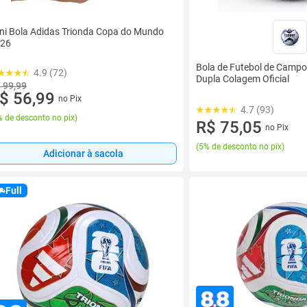
ni Bola Adidas Trionda Copa do Mundo
26
Bola de Futebol de Campo
4.9 (72)
Dupla Colagem Oficial
 99,99
$ 56,99
no Pix
4.7 (93)
 de desconto no pix
)
R$ 75,05
no Pix
(
5% de desconto no pix
)
Adicionar à sacola
Full