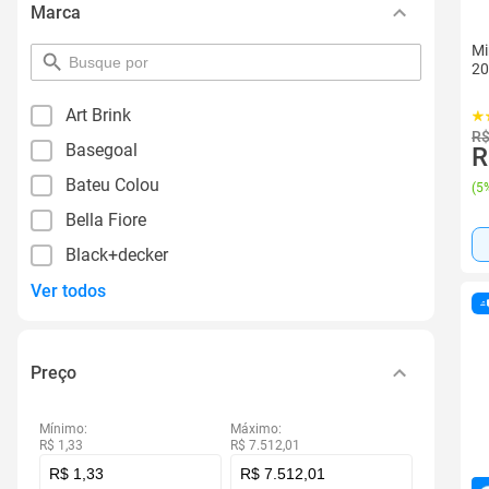
Marca
Mi
pesquisar
20
por
filtro
Art Brink
R$
Basegoal
R
Bateu Colou
(
5%
Bella Fiore
Black+decker
Ver todos
Preço
Mínimo:
Máximo:
R$ 1,33
R$ 7.512,01