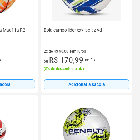
ia Mag11a R2
Bola campo lider xxvi bc-az-vd
2x de R$ 90,00 sem juros
2 vez de R$ 90,00 sem juros
R$ 170,99
x
no Pix
ou
(
5% de desconto no pix
)
sacola
Adicionar à sacola