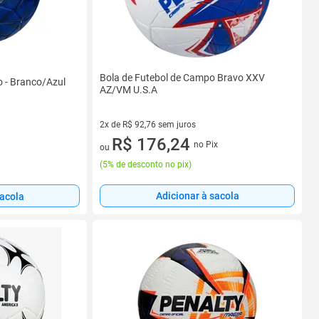
Bola de Futebol de Campo Bravo XXV
 - Branco/Azul
AZ/VM U.S.A
2x de R$ 92,76 sem juros
2 vez de R$ 92,76 sem juros
R$ 176,24
no Pix
ou
(
5% de desconto no pix
)
Adicionar à sacola
sacola