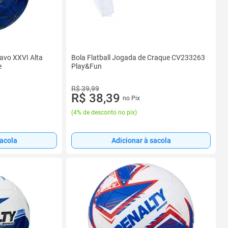
avo XXVI Alta
Bola Flatball Jogada de Craque CV233263
e
Play&Fun
R$ 39,99
R$ 38,39
no Pix
(
4% de desconto no pix
)
sacola
Adicionar à sacola