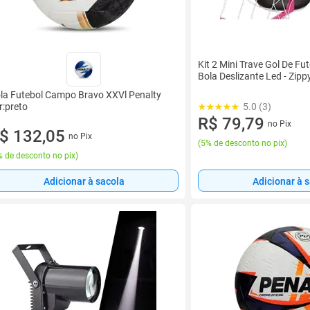
Kit 2 Mini Trave Gol De F
Bola Deslizante Led - Zipp
la Futebol Campo Bravo XXVl Penalty
r:preto
5.0 (3)
R$ 79,79
no Pix
$ 132,05
no Pix
(
5% de desconto no pix
)
 de desconto no pix
)
Adicionar à sacola
Adicionar à 