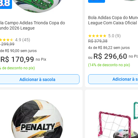
Bola Adidas Copa do Mun
la Campo Adidas Trionda Copa do
League Com Caixa Oficial
ndo 2026 League
5.0 (9)
4.9 (45)
R$ 379,38
 299,99
4x de R$ 86,22 sem juros
 de R$ 90,00 sem juros
4 vez de R$ 86,22 sem juros
R$ 296,60
no Pi
ez de R$ 90,00 sem juros
R$ 170,99
ou
no Pix
u
(
14% de desconto no pix
)
 de desconto no pix
)
Adicionar à 
Adicionar à sacola