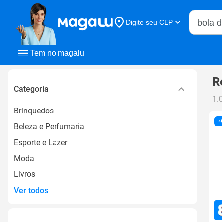
Buscar n
Digite seu CEP
Buscar
Tem no magalu
R
Categoria
1.
Brinquedos
Beleza e Perfumaria
Esporte e Lazer
Moda
Livros
Ver todos