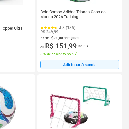
Bola Campo Adidas Trionda Copa do
Mundo 2026 Training
4.8 (135)
 Topper Ultra
R$ 249,99
2x de R$ 80,00 sem juros
2 vez de R$ 80,00 sem juros
R$ 151,99
no Pix
ou
(
5% de desconto no pix
)
Adicionar à sacola