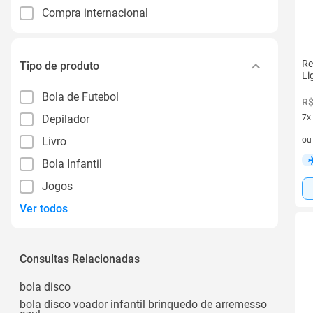
Compra internacional
Re
Tipo de produto
Li
Bola de Futebol
R$
Depilador
7x
7 v
Livro
o
Bola Infantil
Jogos
Ver todos
Consultas Relacionadas
bola disco
bola disco voador infantil brinquedo de arremesso