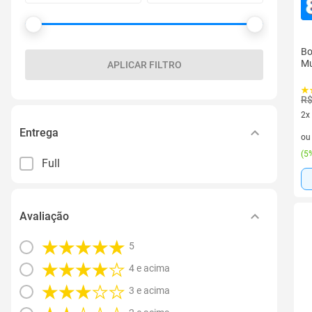
Bo
Mu
APLICAR FILTRO
R$
2x
2 v
Entrega
o
(
5%
Full
Avaliação
5
4 e acima
3 e acima