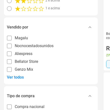
2 e acima
1 e acima
Vendido por
Bo
Magalu
co
Nocnocestadosunidos
R
Aliexpress
(
5%
Bellator Store
Genzo Mix
Ver todos
Tipo de compra
Compra nacional