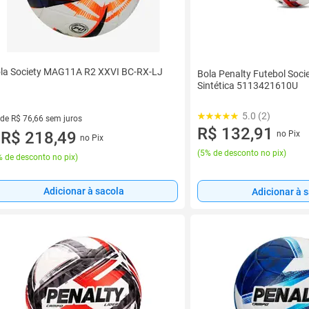
la Society MAG11A R2 XXVI BC-RX-LJ
Bola Penalty Futebol Soc
Sintética 5113421610U
5.0 (2)
 de R$ 76,66 sem juros
R$ 132,91
ez de R$ 76,66 sem juros
R$ 218,49
no Pix
no Pix
u
(
5% de desconto no pix
)
 de desconto no pix
)
Adicionar à sacola
Adicionar à 