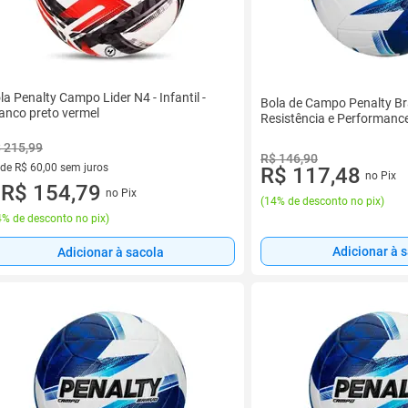
la Penalty Campo Lider N4 - Infantil -
Bola de Campo Penalty Br
anco preto vermel
Resistência e Performanc
 215,99
R$ 146,90
 de R$ 60,00 sem juros
R$ 117,48
no Pix
ez de R$ 60,00 sem juros
R$ 154,79
no Pix
u
(
14% de desconto no pix
)
% de desconto no pix
)
Adicionar à 
Adicionar à sacola