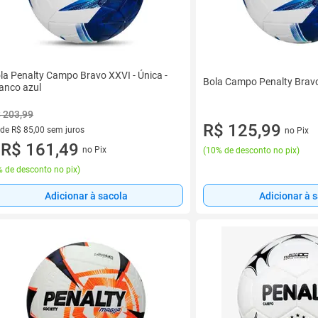
la Penalty Campo Bravo XXVI - Única -
Bola Campo Penalty Bravo
anco azul
 203,99
R$ 125,99
 de R$ 85,00 sem juros
no Pix
ez de R$ 85,00 sem juros
R$ 161,49
no Pix
(
10% de desconto no pix
)
u
 de desconto no pix
)
Adicionar à sacola
Adicionar à 