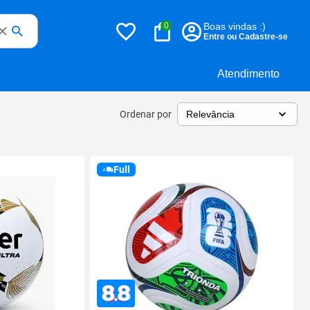
0
Boas vindas :)
Entre ou Cadastre-se
Atendimento
Ordenar por
Full