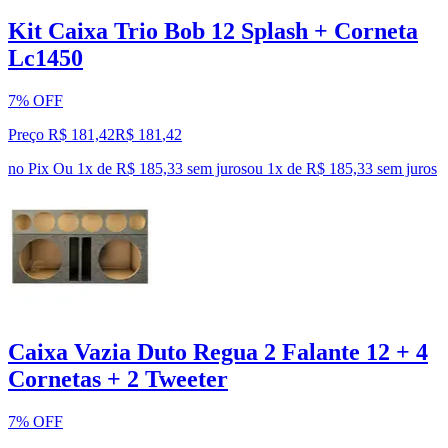
Kit Caixa Trio Bob 12 Splash + Corneta
Lc1450
7% OFF
Preço R$ 181,42
R$
181
,
42
no Pix
Ou 1x de R$ 185,33 sem juros
ou
1
x de
R$ 185,33
sem juros
Caixa Vazia Duto Regua 2 Falante 12 + 4
Cornetas + 2 Tweeter
7% OFF