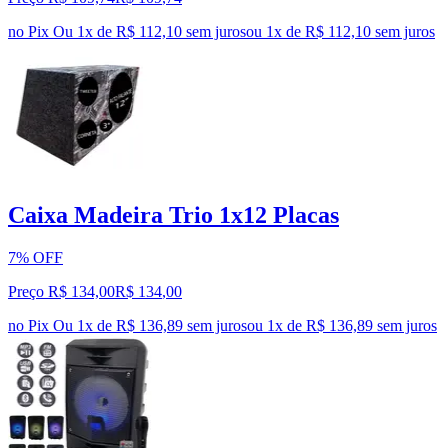
no Pix
Ou 1x de R$ 112,10 sem juros
ou
1
x de
R$ 112,10
sem juros
Caixa Madeira Trio 1x12 Placas
7% OFF
Preço R$ 134,00
R$
134
,
00
no Pix
Ou 1x de R$ 136,89 sem juros
ou
1
x de
R$ 136,89
sem juros