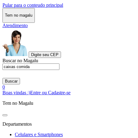
Pular para o conteudo principal
Tem no magalu
Atendimento
Digite seu CEP
Buscar no Magalu
Buscar
0
Boas vindas :)
Entre ou Cadastre-se
Tem no Magalu
Departamentos
Celulares e Smartphones