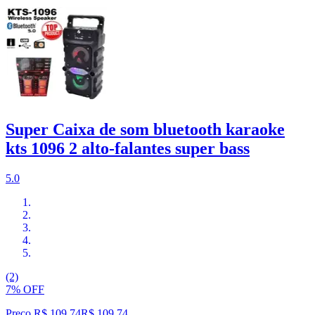
Super Caixa de som bluetooth karaoke
kts 1096 2 alto-falantes super bass
5.0
(2)
7% OFF
Preço R$ 109,74
R$
109
,
74