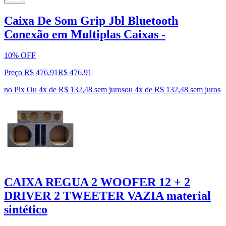
Caixa De Som Grip Jbl Bluetooth
Conexão em Multiplas Caixas -
10% OFF
Preço R$ 476,91
R$
476
,
91
no Pix
Ou 4x de R$ 132,48 sem juros
ou
4
x de
R$ 132,48
sem juros
CAIXA REGUA 2 WOOFER 12 + 2
DRIVER 2 TWEETER VAZIA material
sintético