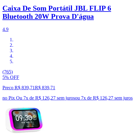
Caixa De Som Portátil JBL FLIP 6
Bluetooth 20W Prova D'água
4.9
(765)
5% OFF
Preço R$ 839,71
R$
839
,
71
no Pix
Ou 7x de R$ 126,27 sem juros
ou
7
x de
R$ 126,27
sem juros