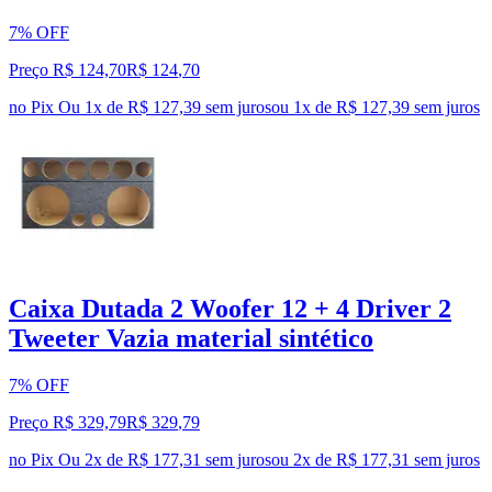
7% OFF
Preço R$ 124,70
R$
124
,
70
no Pix
Ou 1x de R$ 127,39 sem juros
ou
1
x de
R$ 127,39
sem juros
Caixa Dutada 2 Woofer 12 + 4 Driver 2
Tweeter Vazia material sintético
7% OFF
Preço R$ 329,79
R$
329
,
79
no Pix
Ou 2x de R$ 177,31 sem juros
ou
2
x de
R$ 177,31
sem juros