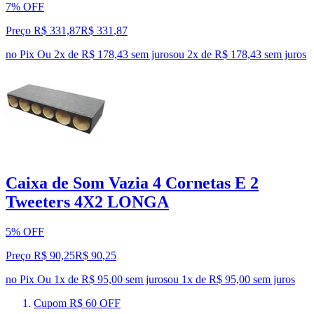
7% OFF
Preço R$ 331,87
R$
331
,
87
no Pix
Ou 2x de R$ 178,43 sem juros
ou
2
x de
R$ 178,43
sem juros
Caixa de Som Vazia 4 Cornetas E 2
Tweeters 4X2 LONGA
5% OFF
Preço R$ 90,25
R$
90
,
25
no Pix
Ou 1x de R$ 95,00 sem juros
ou
1
x de
R$ 95,00
sem juros
Cupom R$ 60 OFF