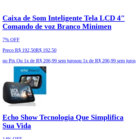
Caixa de Som Inteligente Tela LCD 4"
Comando de voz Branco Minimen
7% OFF
Preço R$ 192,50
R$
192
,
50
no Pix
Ou 1x de R$ 206,99 sem juros
ou
1
x de
R$ 206,99
sem juros
Echo Show Tecnologia Que Simplifica
Sua Vida
14% OFF