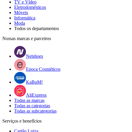
TV e Vídeo
Eletrodomésticos
Móveis
Informática
Moda
Todos os departamentos
Nossas marcas e parceiros
Netshoes
Epoca Cosméticos
KaBuM!
AliExpress
Todas as marcas
Todas as categorias
Todas as subcategorias
Serviços e benefícios
Cartão Luiza