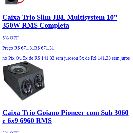
Caixa Trio Slim JBL Multisystem 10”
350W RMS Completa
5% OFF
Preço R$ 671,31
R$
671
,
31
no Pix
Ou 5x de R$ 141,33 sem juros
ou
5
x de
R$ 141,33
sem juros
Caixa Trio Goiano Pioneer com Sub 3060
e 6x9 6960 RMS