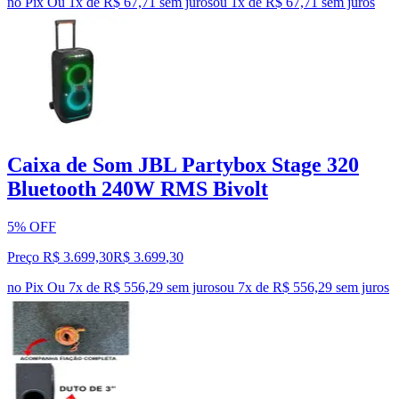
no Pix
Ou 1x de R$ 67,71 sem juros
ou
1
x de
R$ 67,71
sem juros
Caixa de Som JBL Partybox Stage 320
Bluetooth 240W RMS Bivolt
5% OFF
Preço R$ 3.699,30
R$
3.699
,
30
no Pix
Ou 7x de R$ 556,29 sem juros
ou
7
x de
R$ 556,29
sem juros