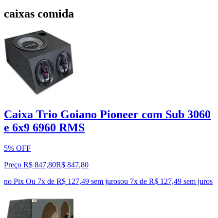
caixas comida
Caixa Trio Goiano Pioneer com Sub 3060
e 6x9 6960 RMS
5% OFF
Preço R$ 847,80
R$
847
,
80
no Pix
Ou 7x de R$ 127,49 sem juros
ou
7
x de
R$ 127,49
sem juros