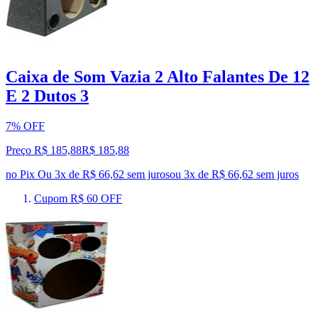
Caixa de Som Vazia 2 Alto Falantes De 12
E 2 Dutos 3
7% OFF
Preço R$ 185,88
R$
185
,
88
no Pix
Ou 3x de R$ 66,62 sem juros
ou
3
x de
R$ 66,62
sem juros
Cupom R$ 60 OFF