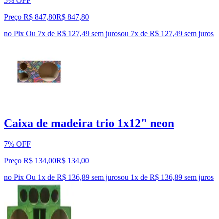
5% OFF
Preço R$ 847,80
R$
847
,
80
no Pix
Ou 7x de R$ 127,49 sem juros
ou
7
x de
R$ 127,49
sem juros
Caixa de madeira trio 1x12" neon
7% OFF
Preço R$ 134,00
R$
134
,
00
no Pix
Ou 1x de R$ 136,89 sem juros
ou
1
x de
R$ 136,89
sem juros