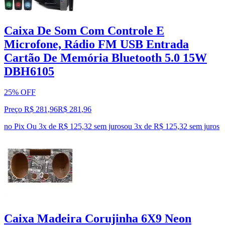
Caixa De Som Com Controle E
Microfone, Rádio FM USB Entrada
Cartão De Memória Bluetooth 5.0 15W
DBH6105
25% OFF
Preço R$ 281,96
R$
281
,
96
no Pix
Ou 3x de R$ 125,32 sem juros
ou
3
x de
R$ 125,32
sem juros
Caixa Madeira Corujinha 6X9 Neon