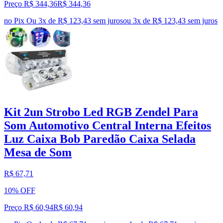
Preço R$ 344,36
R$
344
,
36
no Pix
Ou 3x de R$ 123,43 sem juros
ou
3
x de
R$ 123,43
sem juros
Kit 2un Strobo Led RGB Zendel Para
Som Automotivo Central Interna Efeitos
Luz Caixa Bob Paredão Caixa Selada
Mesa de Som
R$ 67,71
10% OFF
Preço R$ 60,94
R$
60
,
94