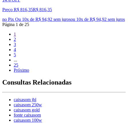
Preço R$ 816,35
R$
816
,
35
no Pix
Ou 10x de R$ 94,92 sem juros
ou
10
x de
R$ 94,92
sem juros
Página
1
de
25
1
2
3
4
5
...
25
Próximo
Consultas Relacionadas
caixasom jbl
caixasom 250w
caixasom gold
fonte caixasom
caixasom 100w