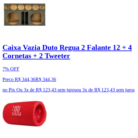
Caixa Vazia Duto Regua 2 Falante 12 + 4
Cornetas + 2 Tweeter
7% OFF
Preço R$ 344,36
R$
344
,
36
no Pix
Ou 3x de R$ 123,43 sem juros
ou
3
x de
R$ 123,43
sem juros