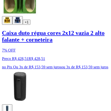
+1
Caixa duto régua cores 2x12 vazia 2 alto
falante + corneteira
7% OFF
Preço R$ 428,51
R$
428
,
51
no Pix
Ou 3x de R$ 153,59 sem juros
ou
3
x de
R$ 153,59
sem juros