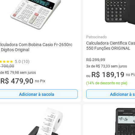
Patrocinado
Calculadora Científica C
lculadora Com Bobina Casio Fr-2650rc
550 Funções ORIGINAL
 Dígitos Original
R$ 299,99
5.0 (10)
 700,00
3x de R$ 73,33 sem juros
 de R$ 79,98 sem juros
3 vez de R$ 73,33 sem juros
R$ 189,19
no Pi
ou
ez de R$ 79,98 sem juros
R$ 479,90
no Pix
u
(
14% de desconto no pix
)
Adicionar à sacola
Adicionar à 