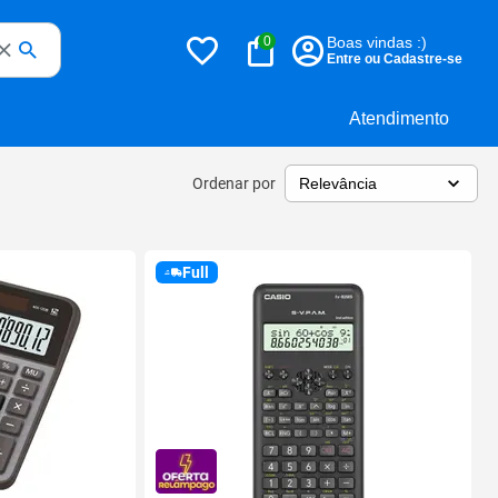
0
Boas vindas :)
Entre ou Cadastre-se
Atendimento
Ordenar por
Full