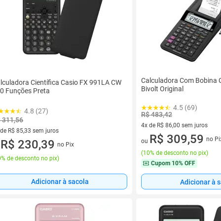
Calculadora Com Bobina C
lculadora Científica Casio FX 991LA CW
Bivolt Original
0 Funções Preta
4.5 (69)
4.8 (27)
R$ 483,42
 311,56
4x de R$ 86,00 sem juros
 de R$ 85,33 sem juros
4 vez de R$ 86,00 sem juros
R$ 309,59
no Pi
ez de R$ 85,33 sem juros
R$ 230,39
ou
no Pix
u
(
10% de desconto no pix
)
% de desconto no pix
)
Cupom
10% OFF
Adicionar à sacola
Adicionar à 