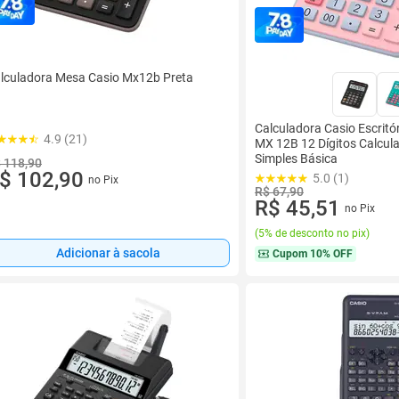
lculadora Mesa Casio Mx12b Preta
Calculadora Casio Escritó
4.9 (21)
MX 12B 12 Dígitos Calcul
Simples Básica
 118,90
$ 102,90
5.0 (1)
no Pix
R$ 67,90
R$ 45,51
no Pix
(
5% de desconto no pix
)
Adicionar à sacola
Cupom
10% OFF