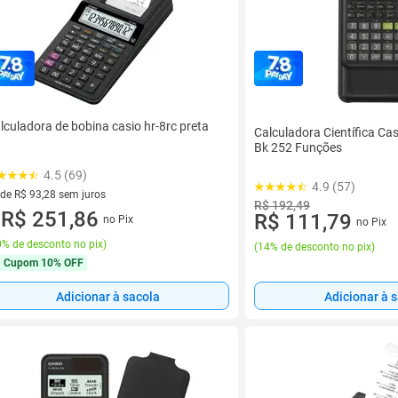
lculadora de bobina casio hr-8rc preta
Calculadora Científica Ca
Bk 252 Funções
4.5 (69)
4.9 (57)
 de R$ 93,28 sem juros
R$ 192,49
ez de R$ 93,28 sem juros
R$ 251,86
R$ 111,79
no Pix
no Pix
u
% de desconto no pix
)
(
14% de desconto no pix
)
Cupom
10% OFF
Adicionar à sacola
Adicionar à 