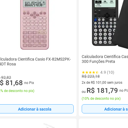
Calculadora Científica C
lculadora Cientifica Casio FX-82MS2PK-
300 Funções Preta
DT Rosa
4.9 (10)
R$ 223,18
 92,82
$ 81,68
2x de R$ 101,00 sem juros
no Pix
2 vez de R$ 101,00 sem juros
R$ 181,79
no Pi
% de desconto no pix
)
ou
(
10% de desconto no pix
)
Adicionar à sacola
Adicionar à 