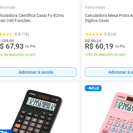
trocinado
Patrocinado
lculadora Científica Casio Fx-82ms
Calculadora Mesa Prata M
sio 240 Funções
Dígitos Casio
4.8 (18)
5.0 (4)
 159,49
R$ 96,24
$ 67,93
R$ 60,19
no Pix
no Pix
% de desconto no pix
)
(
14% de desconto no pix
)
Adicionar à sacola
Adicionar à 
Full