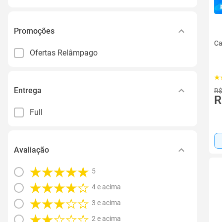
Promoções
Ca
Ofertas Relâmpago
Entrega
R$
R
Full
Avaliação
5
4 e acima
3 e acima
2 e acima