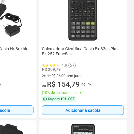
asio Hr-8rc-bk
Calculadora Científica Casio Fx-82es Plus
Bk 252 Funções
4.9 (57)
R$ 209,79
2x de R$ 86,00 sem juros
2 vez de R$ 86,00 sem juros
R$ 154,79
x
no Pix
ou
(
10% de desconto no pix
)
Cupom
10% OFF
sacola
Adicionar à sacola