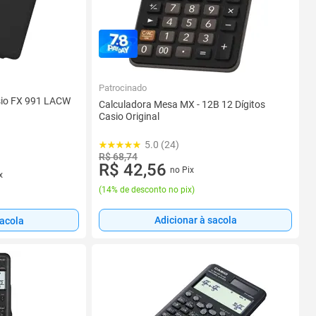
Patrocinado
asio FX 991 LACW
Calculadora Mesa MX - 12B 12 Dígitos
Casio Original
5.0 (24)
R$ 68,74
R$ 42,56
no Pix
x
(
14% de desconto no pix
)
Adicionar à sacola
sacola