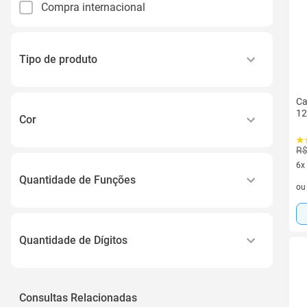
Compra internacional
Tipo de produto
Calculadora
Ca
Livro
12
Cor
Relógio
Preto
R$
Carga para Caneta
6x
Azul
Rolete para Calculadora
Quantidade de Funções
6 v
o
Branco
Ver todos
Bolso
Roxo
Mesa
Verde
Quantidade de Dígitos
Ver todos
12 Dígitos
8 Dígitos
Consultas Relacionadas