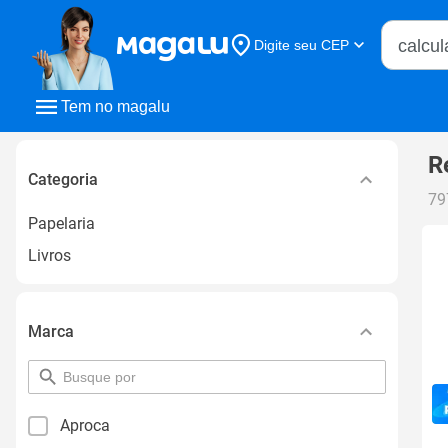
Buscar n
Digite seu CEP
Buscar
Tem no magalu
R
Categoria
79
Papelaria
Livros
Marca
pesquisar
por
filtro
Aproca