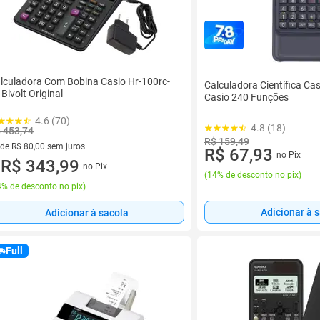
lculadora Com Bobina Casio Hr-100rc-
Calculadora Científica Ca
 Bivolt Original
Casio 240 Funções
4.6 (70)
4.8 (18)
 453,74
R$ 159,49
 de R$ 80,00 sem juros
R$ 67,93
no Pix
ez de R$ 80,00 sem juros
R$ 343,99
no Pix
u
(
14% de desconto no pix
)
% de desconto no pix
)
Adicionar à 
Adicionar à sacola
Full