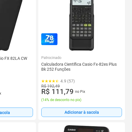
Patrocinado
asio FX 82LA CW
Calculadora Científica Casio Fx-82es Plus
Bk 252 Funções
4.9 (57)
R$ 192,49
R$ 111,79
no Pix
x
(
14% de desconto no pix
)
Adicionar à sacola
sacola