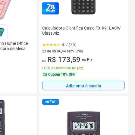
Calculadora Cientifica Casio FX-991LACW
ClassWiz
rio Home Office
4.7 (35)
adora de Mesa
2x de R$ 96,44 sem juros
2 vez de R$ 96,44 sem juros
R$ 173,59
no Pix
ou
(
10% de desconto no pix
)
Cupom
10% OFF
Adicionar à sacola
Full