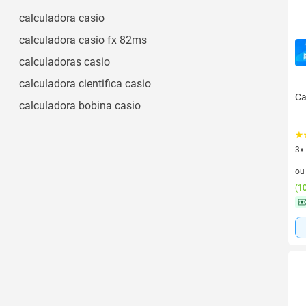
calculadora casio
calculadora casio fx 82ms
calculadoras casio
calculadora cientifica casio
Ca
calculadora bobina casio
3x
3 v
o
(
10