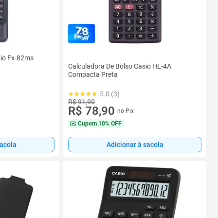
sio Fx-82ms
Calculadora De Bolso Casio HL-4A
Compacta Preta
5.0 (3)
R$ 91,90
R$ 78,90
no Pix
Cupom
10% OFF
Adicionar à sacola
sacola