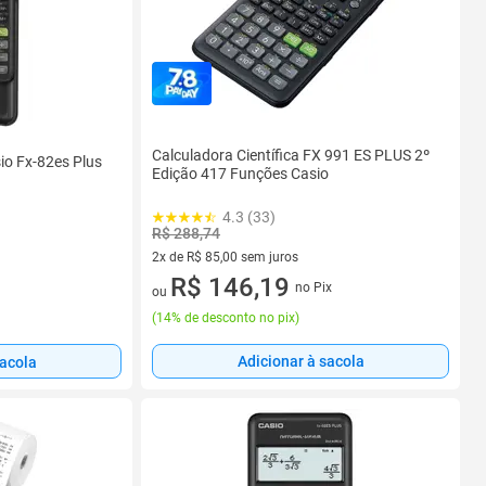
Calculadora Científica FX 991 ES PLUS 2º
sio Fx-82es Plus
Edição 417 Funções Casio
4.3 (33)
R$ 288,74
2x de R$ 85,00 sem juros
2 vez de R$ 85,00 sem juros
R$ 146,19
no Pix
ou
(
14% de desconto no pix
)
Adicionar à sacola
sacola