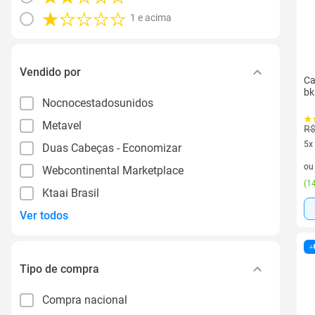
1 e acima
Vendido por
Ca
bk
Nocnocestadosunidos
Metavel
R$
5x
Duas Cabeças - Economizar
5 v
o
Webcontinental Marketplace
(
14
Ktaai Brasil
Ver todos
Tipo de compra
Compra nacional