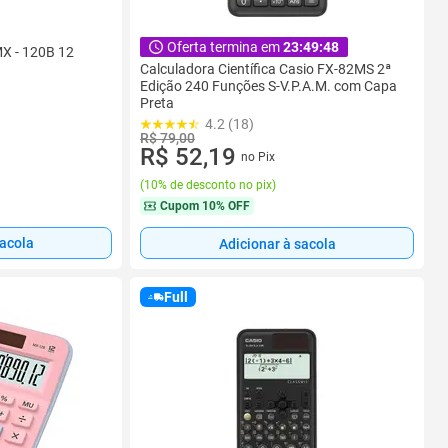
Oferta termina em
23:49:46
X - 120B 12
Calculadora Científica Casio FX-82MS 2ª
Edição 240 Funções S-V.P.A.M. com Capa
Preta
4.2 (18)
R$ 79,00
R$ 52,19
no Pix
(
10% de desconto no pix
)
Cupom
10% OFF
sacola
Adicionar à sacola
Full