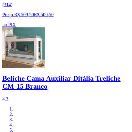
(314)
Preço R$ 509,50
R$
509
,
50
no PIX
Beliche Cama Auxiliar Ditália Treliche
CM-15 Branco
4.3