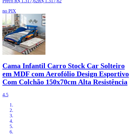
Preço R$ 1.317,62
R$
1.317
,
62
no PIX
Cama Infantil Carro Stock Car Solteiro
em MDF com Aerofólio Design Esportivo
Com Colchão 150x70cm Alta Resistência
4.5