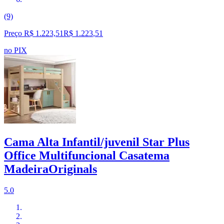
(9)
Preço R$ 1.223,51
R$
1.223
,
51
no PIX
Cama Alta Infantil/juvenil Star Plus
Office Multifuncional Casatema
MadeiraOriginals
5.0