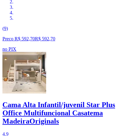
(9)
Preço R$ 592,70
R$
592
,
70
no PIX
Cama Alta Infantil/juvenil Star Plus
Office Multifuncional Casatema
MadeiraOriginals
4.9