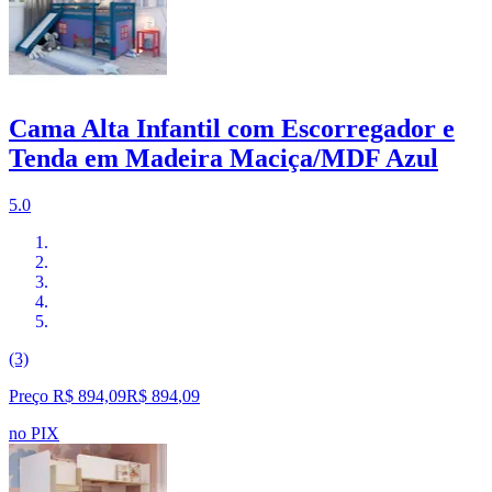
Cama Alta Infantil com Escorregador e
Tenda em Madeira Maciça/MDF Azul
5.0
(3)
Preço R$ 894,09
R$
894
,
09
no PIX