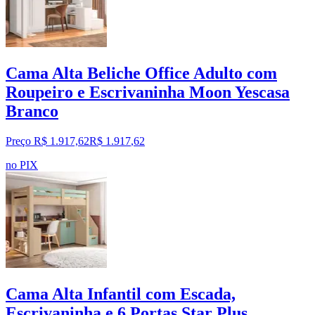
Cama Alta Beliche Office Adulto com
Roupeiro e Escrivaninha Moon Yescasa
Branco
Preço R$ 1.917,62
R$
1.917
,
62
no PIX
Cama Alta Infantil com Escada,
Escrivaninha e 6 Portas Star Plus