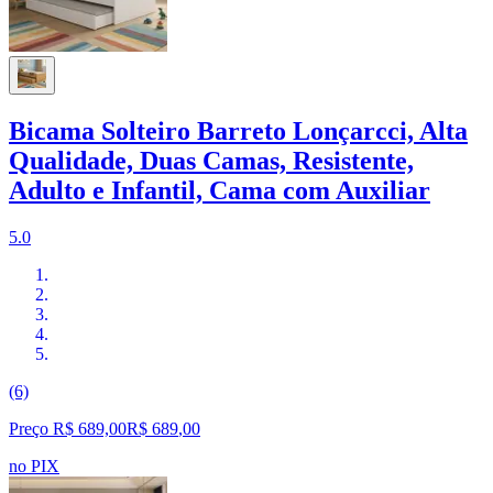
Bicama Solteiro Barreto Lonçarcci, Alta
Qualidade, Duas Camas, Resistente,
Adulto e Infantil, Cama com Auxiliar
5.0
(6)
Preço R$ 689,00
R$
689
,
00
no PIX