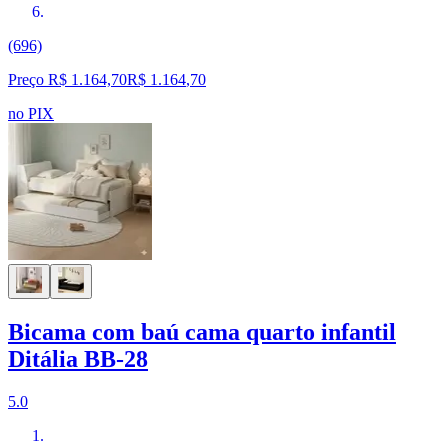
(696)
Preço R$ 1.164,70
R$
1.164
,
70
no PIX
Bicama com baú cama quarto infantil
Ditália BB-28
5.0