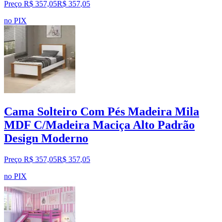
Preço R$ 357,05
R$
357
,
05
no PIX
Cama Solteiro Com Pés Madeira Mila
MDF C/Madeira Maciça Alto Padrão
Design Moderno
Preço R$ 357,05
R$
357
,
05
no PIX