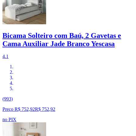
Bicama Solteiro com Baú, 2 Gavetas e
Cama Auxiliar Jade Branco Yescasa
4.1
(993)
Preço R$ 752,92
R$
752
,
92
no PIX