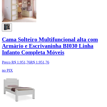
Cama Solteiro Multifuncional alta com
Armário e Escrivaninha BI030 Linha
Infanto Completa Móveis
Preço R$ 1.951,76
R$
1.951
,
76
no PIX