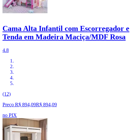
Cama Alta Infantil com Escorregador e
Tenda em Madeira Maciça/MDF Rosa
4.8
(12)
Preço R$ 894,09
R$
894
,
09
no PIX