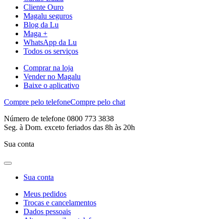
Cliente Ouro
Magalu seguros
Blog da Lu
Maga +
WhatsApp da Lu
Todos os serviços
Comprar na loja
Vender no Magalu
Baixe o aplicativo
Compre pelo telefone
Compre pelo chat
Número de telefone 0800 773 3838
Seg. à Dom. exceto feriados das 8h às 20h
Sua conta
Sua conta
Meus pedidos
Trocas e cancelamentos
Dados pessoais