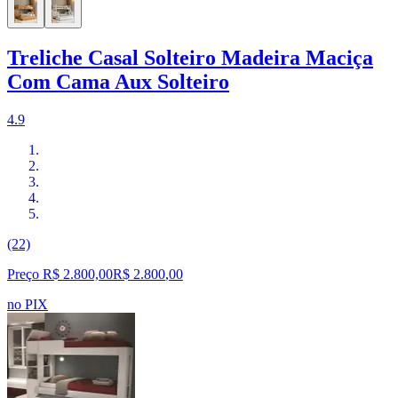
Treliche Casal Solteiro Madeira Maciça
Com Cama Aux Solteiro
4.9
(22)
Preço R$ 2.800,00
R$
2.800
,
00
no PIX