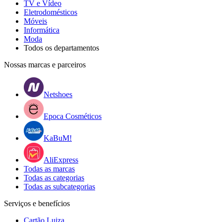
TV e Vídeo
Eletrodomésticos
Móveis
Informática
Moda
Todos os departamentos
Nossas marcas e parceiros
Netshoes
Epoca Cosméticos
KaBuM!
AliExpress
Todas as marcas
Todas as categorias
Todas as subcategorias
Serviços e benefícios
Cartão Luiza