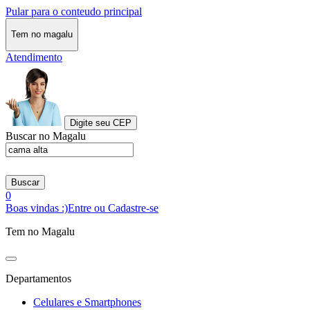
Pular para o conteudo principal
Tem no magalu
Atendimento
Digite seu CEP
Buscar no Magalu
Buscar
0
Boas vindas :)
Entre ou Cadastre-se
Tem no Magalu
Departamentos
Celulares e Smartphones