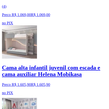
(4)
Preço R$ 1.069,00
R$
1.069
,
00
no PIX
Cama alta infantil juvenil com escada e
cama auxiliar Helena Mobikasa
Preço R$ 1.605,90
R$
1.605
,
90
no PIX