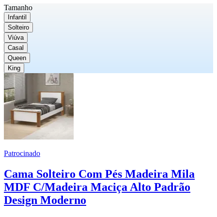
Tamanho
Infantil
Solteiro
Viúva
Casal
Queen
King
Patrocinado
Cama Solteiro Com Pés Madeira Mila
MDF C/Madeira Maciça Alto Padrão
Design Moderno