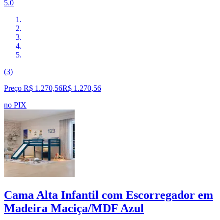
5.0
(3)
Preço R$ 1.270,56
R$
1.270
,
56
no PIX
Cama Alta Infantil com Escorregador em
Madeira Maciça/MDF Azul