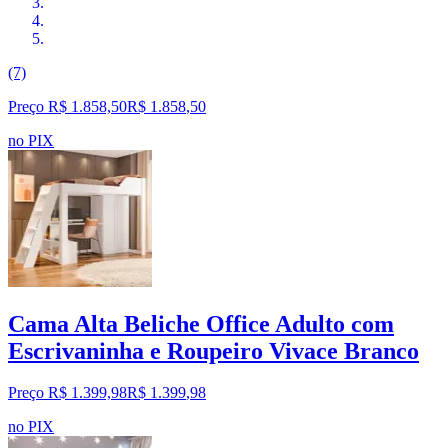
(7)
Preço R$ 1.858,50
R$
1.858
,
50
no PIX
Cama Alta Beliche Office Adulto com
Escrivaninha e Roupeiro Vivace Branco
Preço R$ 1.399,98
R$
1.399
,
98
no PIX