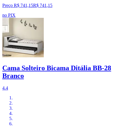
Preço R$ 741,15
R$
741
,
15
no PIX
Cama Solteiro Bicama Ditália BB-28
Branco
4.4