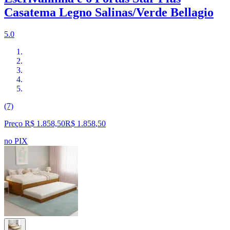
Casatema Legno Salinas/Verde Bellagio
5.0
(7)
Preço R$ 1.858,50
R$
1.858
,
50
no PIX