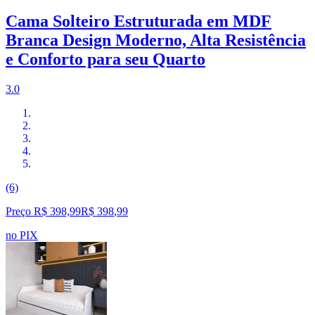
Cama Solteiro Estruturada em MDF
Branca Design Moderno, Alta Resistência
e Conforto para seu Quarto
3.0
(6)
Preço R$ 398,99
R$
398
,
99
no PIX