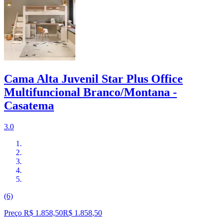
Cama Alta Juvenil Star Plus Office
Multifuncional Branco/Montana -
Casatema
3.0
(6)
Preço R$ 1.858,50
R$
1.858
,
50