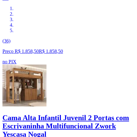
(36)
Preço R$ 1.858,50
R$
1.858
,
50
no PIX
Cama Alta Infantil Juvenil 2 Portas com
Escrivaninha Multifuncional Zwork
Yescasa Nogal