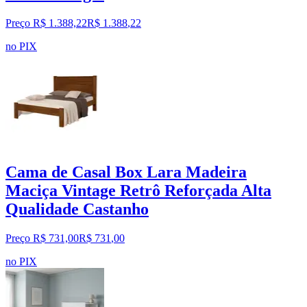
Preço R$ 1.388,22
R$
1.388
,
22
no PIX
Cama de Casal Box Lara Madeira
Maciça Vintage Retrô Reforçada Alta
Qualidade Castanho
Preço R$ 731,00
R$
731
,
00
no PIX