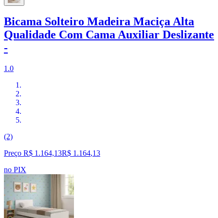
Bicama Solteiro Madeira Maciça Alta
Qualidade Com Cama Auxiliar Deslizante
-
1.0
(2)
Preço R$ 1.164,13
R$
1.164
,
13
no PIX