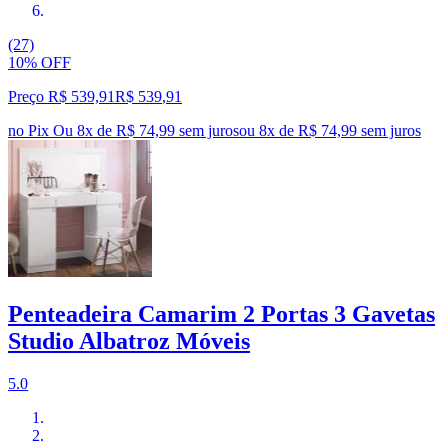
(27)
10% OFF
Preço R$ 539,91
R$
539
,
91
no Pix
Ou 8x de R$ 74,99 sem juros
ou
8
x de
R$ 74,99
sem juros
Penteadeira Camarim 2 Portas 3 Gavetas
Studio Albatroz Móveis
5.0