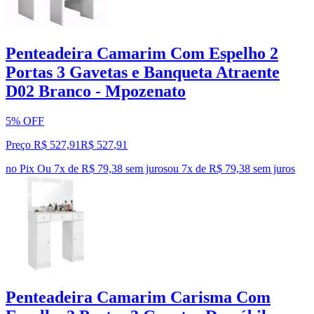
Penteadeira Camarim Com Espelho 2
Portas 3 Gavetas e Banqueta Atraente
D02 Branco - Mpozenato
5% OFF
Preço R$ 527,91
R$
527
,
91
no Pix
Ou 7x de R$ 79,38 sem juros
ou
7
x de
R$ 79,38
sem juros
Penteadeira Camarim Carisma Com