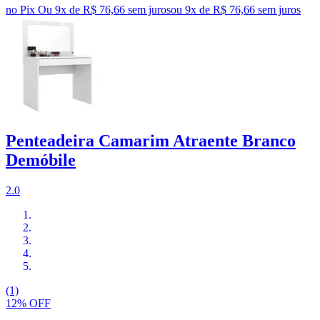
no Pix
Ou 9x de R$ 76,66 sem juros
ou
9
x de
R$ 76,66
sem juros
Penteadeira Camarim Atraente Branco
Demóbile
2.0
(1)
12% OFF