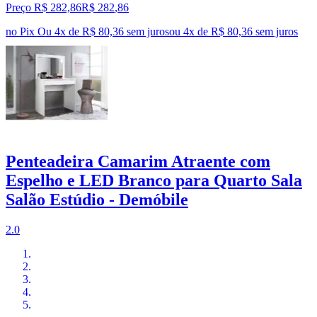
Preço R$ 282,86
R$
282
,
86
no Pix
Ou 4x de R$ 80,36 sem juros
ou
4
x de
R$ 80,36
sem juros
Penteadeira Camarim Atraente com
Espelho e LED Branco para Quarto Sala
Salão Estúdio - Demóbile
2.0