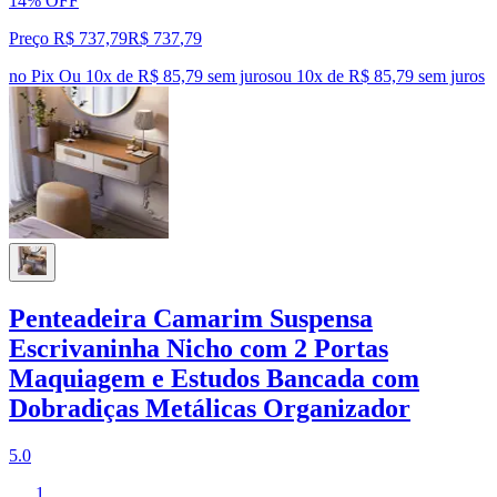
14% OFF
Preço R$ 737,79
R$
737
,
79
no Pix
Ou 10x de R$ 85,79 sem juros
ou
10
x de
R$ 85,79
sem juros
Penteadeira Camarim Suspensa
Escrivaninha Nicho com 2 Portas
Maquiagem e Estudos Bancada com
Dobradiças Metálicas Organizador
5.0