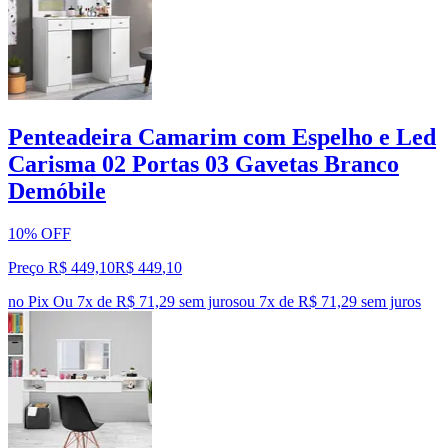
Penteadeira Camarim com Espelho e Led
Carisma 02 Portas 03 Gavetas Branco
Demóbile
10% OFF
Preço R$ 449,10
R$
449
,
10
no Pix
Ou 7x de R$ 71,29 sem juros
ou
7
x de
R$ 71,29
sem juros