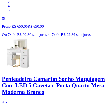
(9)
Preço R$ 650,00
R$
650
,
00
Ou 7x de R$ 92,86 sem juros
ou
7
x de
R$ 92,86
sem juros
Penteadeira Camarim Sonho Maquiagem
Com LED 5 Gaveta e Porta Quarto Mesa
Moderna Branco
4.5