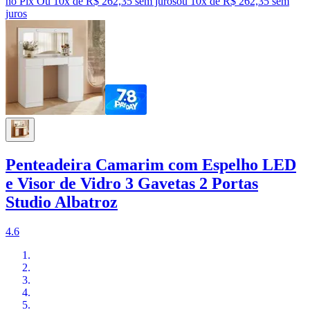
no Pix
Ou 10x de R$ 262,35 sem juros
ou
10
x de
R$ 262,35
sem
juros
Penteadeira Camarim com Espelho LED
e Visor de Vidro 3 Gavetas 2 Portas
Studio Albatroz
4.6