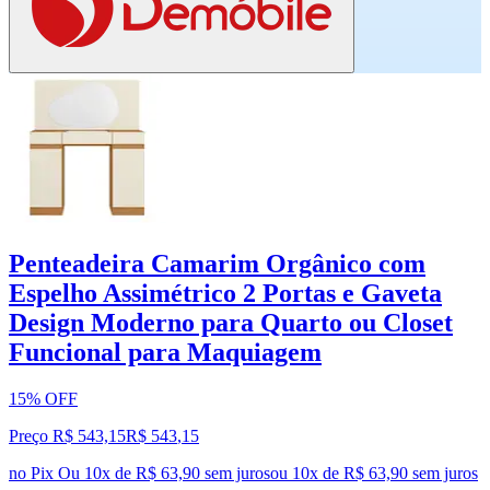
Penteadeira Camarim Orgânico com
Espelho Assimétrico 2 Portas e Gaveta
Design Moderno para Quarto ou Closet
Funcional para Maquiagem
15% OFF
Preço R$ 543,15
R$
543
,
15
no Pix
Ou 10x de R$ 63,90 sem juros
ou
10
x de
R$ 63,90
sem juros