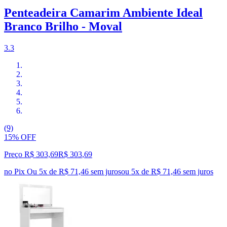
Penteadeira Camarim Ambiente Ideal
Branco Brilho - Moval
3.3
(9)
15% OFF
Preço R$ 303,69
R$
303
,
69
no Pix
Ou 5x de R$ 71,46 sem juros
ou
5
x de
R$ 71,46
sem juros