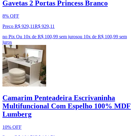
Gavetas 2 Portas Princess Branco
8% OFF
Preço R$ 929,11
R$
929
,
11
no Pix
Ou 10x de R$ 100,99 sem juros
ou
10
x de
R$ 100,99
sem
juros
Camarim Penteadeira Escrivaninha
Multifuncional Com Espelho 100% MDF
Lumberg
10% OFF