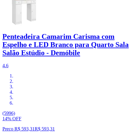
Penteadeira Camarim Carisma com
Espelho e LED Branco para Quarto Sala
Salão Estúdio - Demóbile
4.6
(5996)
14% OFF
Preço R$ 593,31
R$
593
,
31