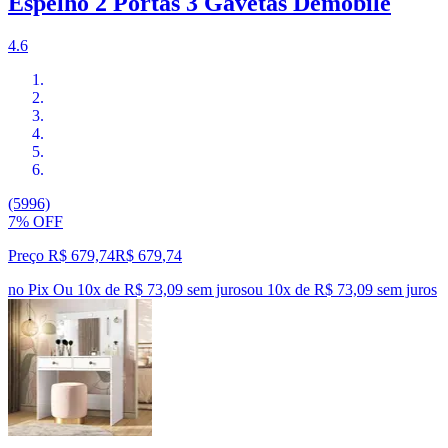
Espelho 2 Portas 3 Gavetas Demóbile
4.6
(5996)
7% OFF
Preço R$ 679,74
R$
679
,
74
no Pix
Ou 10x de R$ 73,09 sem juros
ou
10
x de
R$ 73,09
sem juros