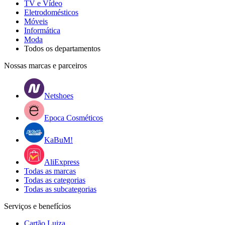
TV e Vídeo
Eletrodomésticos
Móveis
Informática
Moda
Todos os departamentos
Nossas marcas e parceiros
Netshoes
Epoca Cosméticos
KaBuM!
AliExpress
Todas as marcas
Todas as categorias
Todas as subcategorias
Serviços e benefícios
Cartão Luiza