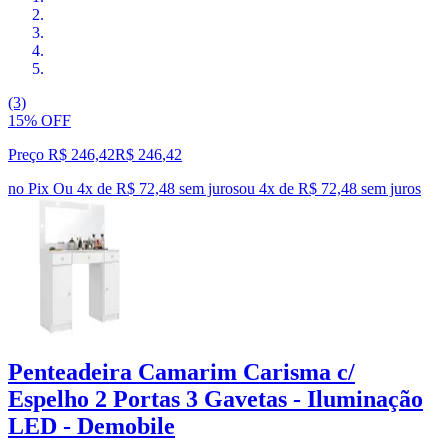
(3)
15% OFF
Preço R$ 246,42
R$
246
,
42
no Pix
Ou 4x de R$ 72,48 sem juros
ou
4
x de
R$ 72,48
sem juros
Penteadeira Camarim Carisma c/
Espelho 2 Portas 3 Gavetas - Iluminação
LED - Demobile