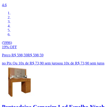
4.6
(5996)
19% OFF
Preço R$ 598,59
R$
598
,
59
no Pix
Ou 10x de R$ 73,90 sem juros
ou
10
x de
R$ 73,90
sem juros
Penteadeira Camarim Led Espelho Nínah