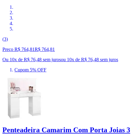
(3)
Preço R$ 764,81
R$
764
,
81
Ou 10x de R$ 76,48 sem juros
ou
10
x de
R$ 76,48
sem juros
Cupom 5% OFF
Penteadeira Camarim Com Porta Joias 3