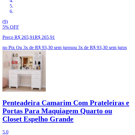
(9)
5% OFF
Preço R$ 265,91
R$
265
,
91
no Pix
Ou 3x de R$ 93,30 sem juros
ou
3
x de
R$ 93,30
sem juros
Penteadeira Camarim Com Prateleiras e
Portas Para Maquiagem Quarto ou
Closet Espelho Grande
5.0