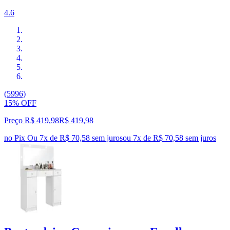
4.6
(5996)
15% OFF
Preço R$ 419,98
R$
419
,
98
no Pix
Ou 7x de R$ 70,58 sem juros
ou
7
x de
R$ 70,58
sem juros