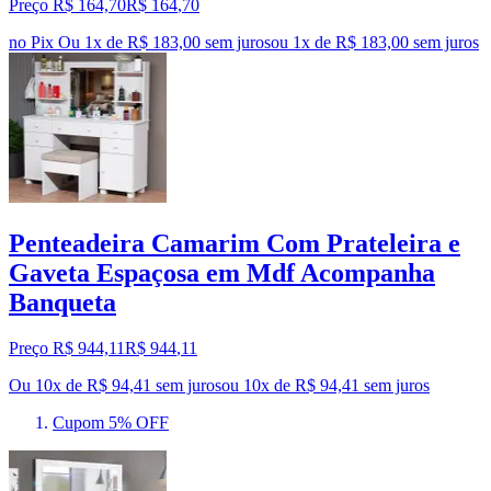
Preço R$ 164,70
R$
164
,
70
no Pix
Ou 1x de R$ 183,00 sem juros
ou
1
x de
R$ 183,00
sem juros
Penteadeira Camarim Com Prateleira e
Gaveta Espaçosa em Mdf Acompanha
Banqueta
Preço R$ 944,11
R$
944
,
11
Ou 10x de R$ 94,41 sem juros
ou
10
x de
R$ 94,41
sem juros
Cupom 5% OFF