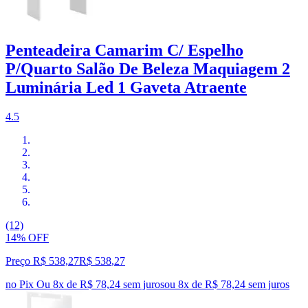
Penteadeira Camarim C/ Espelho
P/Quarto Salão De Beleza Maquiagem 2
Luminária Led 1 Gaveta Atraente
4.5
(12)
14% OFF
Preço R$ 538,27
R$
538
,
27
no Pix
Ou 8x de R$ 78,24 sem juros
ou
8
x de
R$ 78,24
sem juros