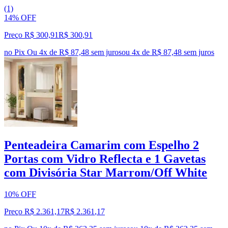
(1)
14% OFF
Preço R$ 300,91
R$
300
,
91
no Pix
Ou 4x de R$ 87,48 sem juros
ou
4
x de
R$ 87,48
sem juros
Penteadeira Camarim com Espelho 2
Portas com Vidro Reflecta e 1 Gavetas
com Divisória Star Marrom/Off White
10% OFF
Preço R$ 2.361,17
R$
2.361
,
17