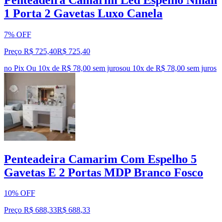
1 Porta 2 Gavetas Luxo Canela
7% OFF
Preço R$ 725,40
R$
725
,
40
no Pix
Ou 10x de R$ 78,00 sem juros
ou
10
x de
R$ 78,00
sem juros
Penteadeira Camarim Com Espelho 5
Gavetas E 2 Portas MDP Branco Fosco
10% OFF
Preço R$ 688,33
R$
688
,
33