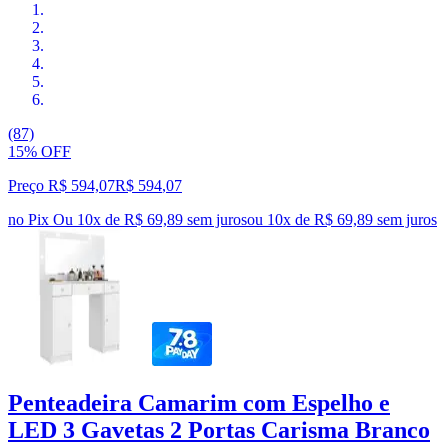
(87)
15% OFF
Preço R$ 594,07
R$
594
,
07
no Pix
Ou 10x de R$ 69,89 sem juros
ou
10
x de
R$ 69,89
sem juros
Penteadeira Camarim com Espelho e
LED 3 Gavetas 2 Portas Carisma Branco