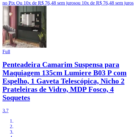
no Pix
Ou 10x de R$ 76,48 sem juros
ou
10
x de
R$ 76,48
sem juros
Full
Penteadeira Camarim Suspensa para
Maquiagem 135cm Lumiere B03 P com
Espelho, 1 Gaveta Telescópica, Nicho 2
Prateleiras de Vidro, MDP Fosco, 4
Soquetes
3.7