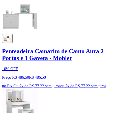
Penteadeira Camarim de Canto Aura 2
Portas e 1 Gaveta - Mobler
10% OFF
Preço R$ 486,50
R$
486
,
50
no Pix
Ou 7x de R$ 77,22 sem juros
ou
7
x de
R$ 77,22
sem juros