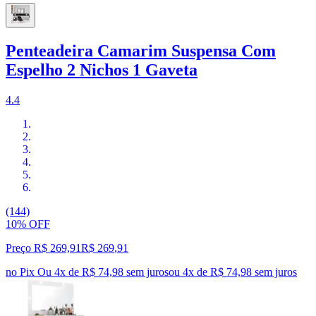
Penteadeira Camarim Suspensa Com
Espelho 2 Nichos 1 Gaveta
4.4
(144)
10% OFF
Preço R$ 269,91
R$
269
,
91
no Pix
Ou 4x de R$ 74,98 sem juros
ou
4
x de
R$ 74,98
sem juros