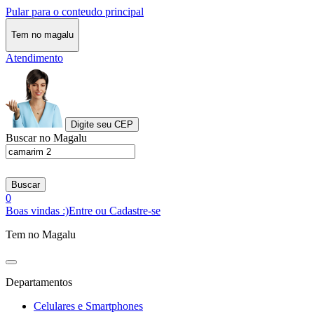
Pular para o conteudo principal
Tem no magalu
Atendimento
Digite seu CEP
Buscar no Magalu
Buscar
0
Boas vindas :)
Entre ou Cadastre-se
Tem no Magalu
Departamentos
Celulares e Smartphones