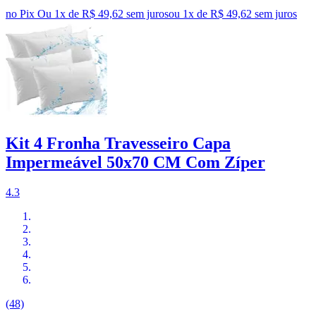
no Pix
Ou 1x de R$ 49,62 sem juros
ou
1
x de
R$ 49,62
sem juros
Kit 4 Fronha Travesseiro Capa
Impermeável 50x70 CM Com Zíper
4.3
(48)