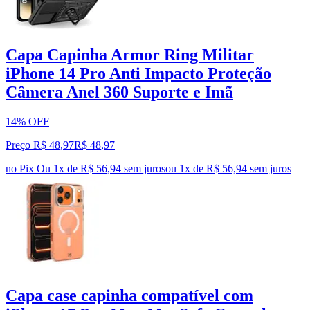
Capa Capinha Armor Ring Militar
iPhone 14 Pro Anti Impacto Proteção
Câmera Anel 360 Suporte e Imã
14% OFF
Preço R$ 48,97
R$
48
,
97
no Pix
Ou 1x de R$ 56,94 sem juros
ou
1
x de
R$ 56,94
sem juros
Capa case capinha compatível com