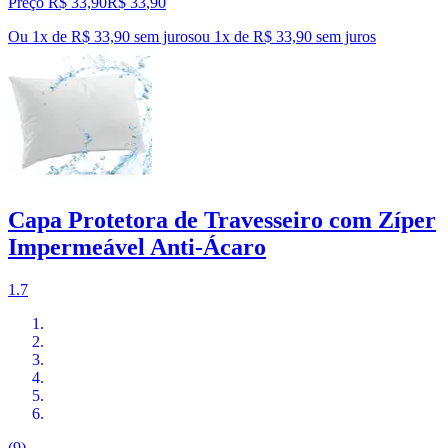
Preço R$ 33,90
R$
33
,
90
Ou 1x de R$ 33,90 sem juros
ou
1
x de
R$ 33,90
sem juros
Capa Protetora de Travesseiro com Zíper
Impermeável Anti-Ácaro
1.7
(9)