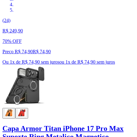
(24)
R$ 249,90
70% OFF
Preço R$ 74,90
R$
74
,
90
Ou 1x de R$ 74,90 sem juros
ou
1
x de
R$ 74,90
sem juros
Capa Armor Titan iPhone 17 Pro Max
Suporte Ring Metalico Magnetico