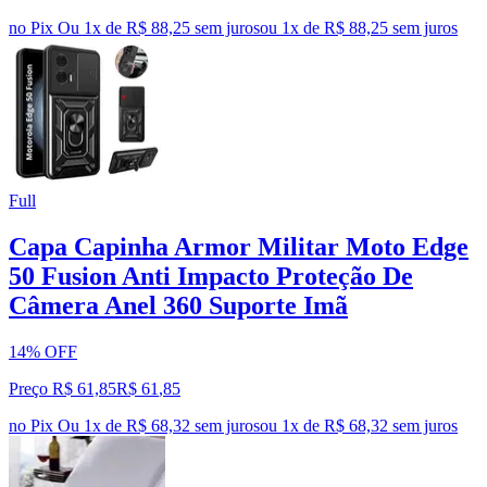
no Pix
Ou 1x de R$ 88,25 sem juros
ou
1
x de
R$ 88,25
sem juros
Full
Capa Capinha Armor Militar Moto Edge
50 Fusion Anti Impacto Proteção De
Câmera Anel 360 Suporte Imã
14% OFF
Preço R$ 61,85
R$
61
,
85
no Pix
Ou 1x de R$ 68,32 sem juros
ou
1
x de
R$ 68,32
sem juros