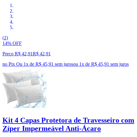
(2)
14% OFF
Preço R$ 42,91
R$
42
,
91
no Pix
Ou 1x de R$ 45,91 sem juros
ou
1
x de
R$ 45,91
sem juros
Kit 4 Capas Protetora de Travesseiro com
Zíper Impermeável Anti-Ácaro