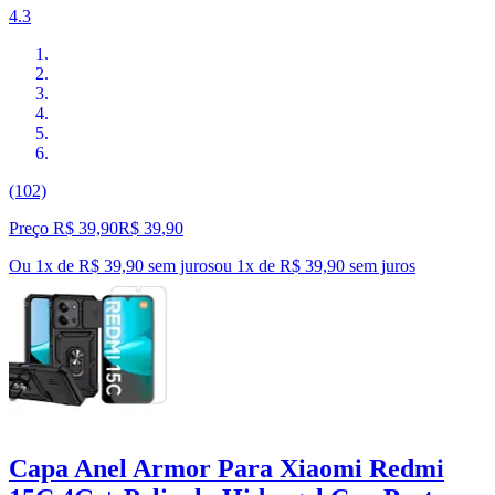
4.3
(102)
Preço R$ 39,90
R$
39
,
90
Ou 1x de R$ 39,90 sem juros
ou
1
x de
R$ 39,90
sem juros
Capa Anel Armor Para Xiaomi Redmi