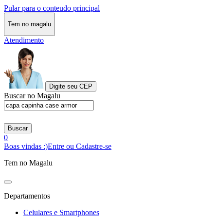
Pular para o conteudo principal
Tem no magalu
Atendimento
Digite seu CEP
Buscar no Magalu
Buscar
0
Boas vindas :)
Entre ou Cadastre-se
Tem no Magalu
Departamentos
Celulares e Smartphones