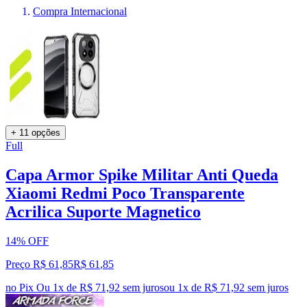
Compra Internacional
+ 11 opções
Full
Capa Armor Spike Militar Anti Queda
Xiaomi Redmi Poco Transparente
Acrilica Suporte Magnetico
14% OFF
Preço R$ 61,85
R$
61
,
85
no Pix
Ou 1x de R$ 71,92 sem juros
ou
1
x de
R$ 71,92
sem juros