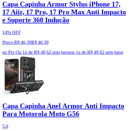
Capa Capinha Armor Stylus iPhone 17,
17 Aiir, 17 Pro, 17 Pro Max Anti Impacto
e Suporte 360 Indução
14% OFF
Preço R$ 46,39
R$
46
,
39
no Pix
Ou 1x de R$ 49,62 sem juros
ou
1
x de
R$ 49,62
sem juros
Capa Capinha Anel Armor Anti Impacto
Para Motorola Moto G56
5.0