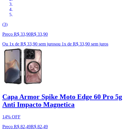
(3)
Preço R$ 33,90
R$
33
,
90
Ou 1x de R$ 33,90 sem juros
ou
1
x de
R$ 33,90
sem juros
Capa Armor Spike Moto Edge 60 Pro 5g
Anti Impacto Magnetica
14% OFF
Preço R$ 82,49
R$
82
,
49