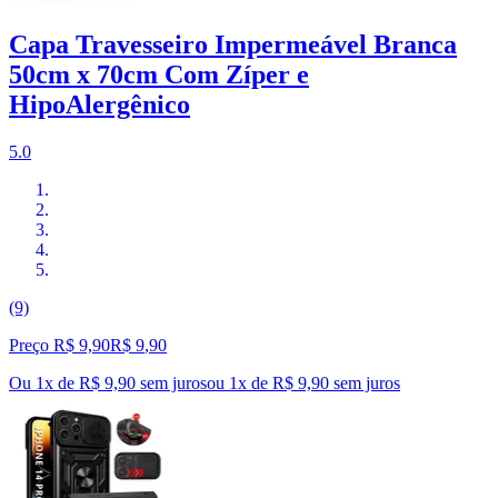
Capa Travesseiro Impermeável Branca
50cm x 70cm Com Zíper e
HipoAlergênico
5.0
(9)
Preço R$ 9,90
R$
9
,
90
Ou 1x de R$ 9,90 sem juros
ou
1
x de
R$ 9,90
sem juros