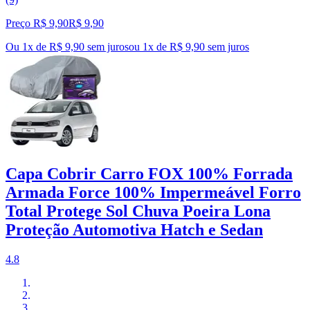
Preço R$ 9,90
R$
9
,
90
Ou 1x de R$ 9,90 sem juros
ou
1
x de
R$ 9,90
sem juros
Capa Cobrir Carro FOX 100% Forrada
Armada Force 100% Impermeável Forro
Total Protege Sol Chuva Poeira Lona
Proteção Automotiva Hatch e Sedan
4.8