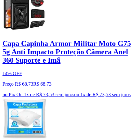
Capa Capinha Armor Militar Moto G75
5g Anti Impacto Proteção Câmera Anel
360 Suporte e Imã
14% OFF
Preço R$ 68,73
R$
68
,
73
no Pix
Ou 1x de R$ 73,53 sem juros
ou
1
x de
R$ 73,53
sem juros