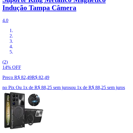
Indução Tampa Câmera
4.0
(2)
14% OFF
Preço R$ 82,49
R$
82
,
49
no Pix
Ou 1x de R$ 88,25 sem juros
ou
1
x de
R$ 88,25
sem juros