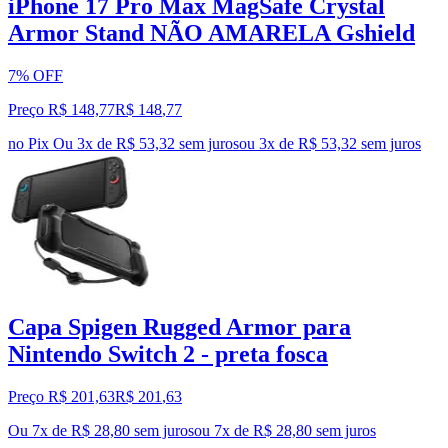
iPhone 17 Pro Max MagSafe Crystal
Armor Stand NÃO AMARELA Gshield
7% OFF
Preço R$ 148,77
R$
148
,
77
no Pix
Ou 3x de R$ 53,32 sem juros
ou
3
x de
R$ 53,32
sem juros
Capa Spigen Rugged Armor para
Nintendo Switch 2 - preta fosca
Preço R$ 201,63
R$
201
,
63
Ou 7x de R$ 28,80 sem juros
ou
7
x de
R$ 28,80
sem juros