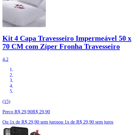
Kit 4 Capa Travesseiro Impermeável 50 x
70 CM com Zíper Fronha Travesseiro
4.2
(15)
Preço R$ 29,90
R$
29
,
90
Ou 1x de R$ 29,90 sem juros
ou
1
x de
R$ 29,90
sem juros