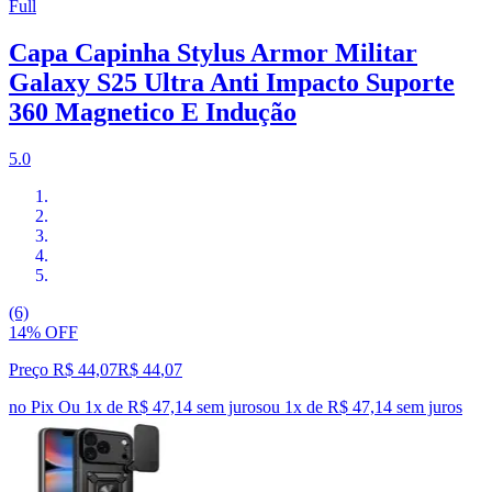
Full
Capa Capinha Stylus Armor Militar
Galaxy S25 Ultra Anti Impacto Suporte
360 Magnetico E Indução
5.0
(6)
14% OFF
Preço R$ 44,07
R$
44
,
07
no Pix
Ou 1x de R$ 47,14 sem juros
ou
1
x de
R$ 47,14
sem juros