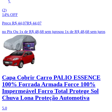
(2)
14% OFF
Preço R$ 44,07
R$
44
,
07
no Pix
Ou 1x de R$ 48,68 sem juros
ou
1
x de
R$ 48,68
sem juros
Capa Cobrir Carro PALIO ESSENCE
100% Forrada Armada Force 100%
Impermeável Forro Total Protege Sol
Chuva Lona Proteção Automotiva
5.0