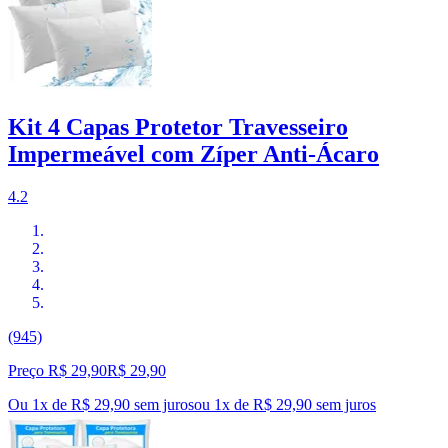
Kit 4 Capas Protetor Travesseiro
Impermeável com Zíper Anti-Ácaro
4.2
(945)
Preço R$ 29,90
R$
29
,
90
Ou 1x de R$ 29,90 sem juros
ou
1
x de
R$ 29,90
sem juros