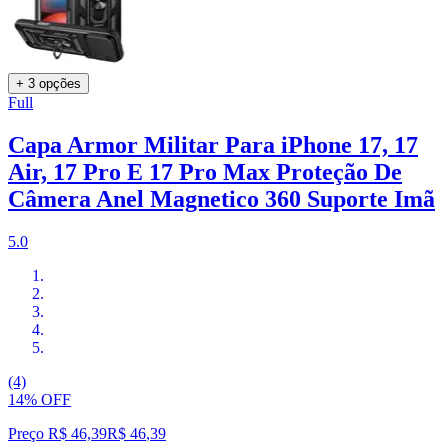
+ 3 opções
Full
Capa Armor Militar Para iPhone 17, 17
Air, 17 Pro E 17 Pro Max Proteção De
Câmera Anel Magnetico 360 Suporte Imã
5.0
(4)
14% OFF
Preço R$ 46,39
R$
46
,
39