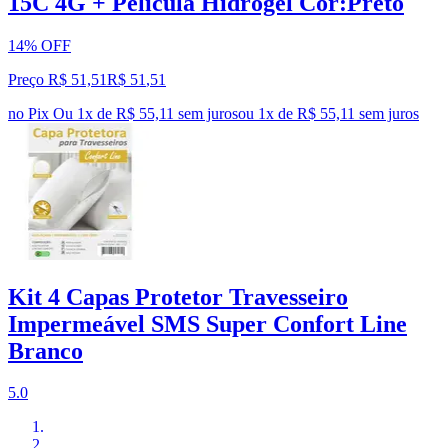
15C 4G + Pelicula Hidrogel Cor:Preto
14% OFF
Preço R$ 51,51
R$
51
,
51
no Pix
Ou 1x de R$ 55,11 sem juros
ou
1
x de
R$ 55,11
sem juros
Kit 4 Capas Protetor Travesseiro
Impermeável SMS Super Confort Line
Branco
5.0