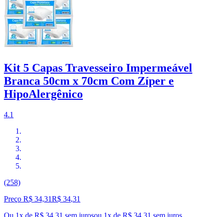
Kit 5 Capas Travesseiro Impermeável
Branca 50cm x 70cm Com Zíper e
HipoAlergênico
4.1
(258)
Preço R$ 34,31
R$
34
,
31
Ou 1x de R$ 34,31 sem juros
ou
1
x de
R$ 34,31
sem juros