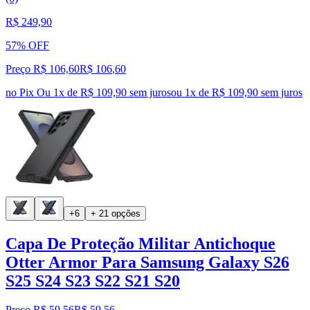
R$ 249,90
57% OFF
Preço R$ 106,60
R$
106
,
60
no Pix
Ou 1x de R$ 109,90 sem juros
ou
1
x de
R$ 109,90
sem juros
+6
+ 21 opções
Capa De Proteção Militar Antichoque
Otter Armor Para Samsung Galaxy S26
S25 S24 S23 S22 S21 S20
Preço R$ 59,56
R$
59
,
56