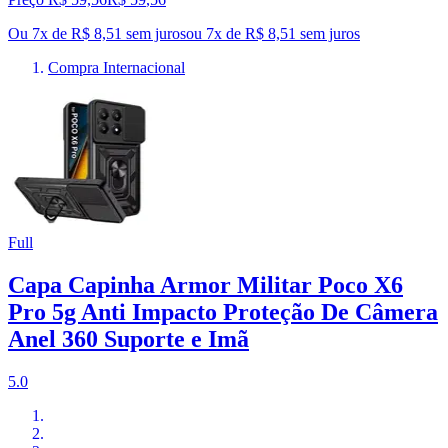
Ou 7x de R$ 8,51 sem juros
ou
7
x de
R$ 8,51
sem juros
Compra Internacional
Full
Capa Capinha Armor Militar Poco X6
Pro 5g Anti Impacto Proteção De Câmera
Anel 360 Suporte e Imã
5.0