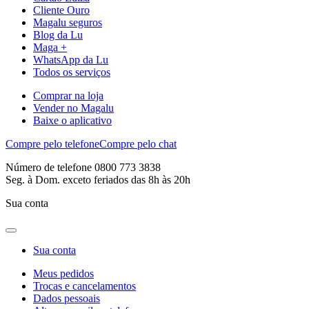
Cliente Ouro
Magalu seguros
Blog da Lu
Maga +
WhatsApp da Lu
Todos os serviços
Comprar na loja
Vender no Magalu
Baixe o aplicativo
Compre pelo telefone
Compre pelo chat
Número de telefone 0800 773 3838
Seg. à Dom. exceto feriados das 8h às 20h
Sua conta
Sua conta
Meus pedidos
Trocas e cancelamentos
Dados pessoais