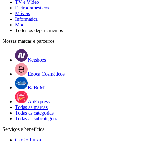
TV e Vídeo
Eletrodomésticos
Móveis
Informática
Moda
Todos os departamentos
Nossas marcas e parceiros
Netshoes
Epoca Cosméticos
KaBuM!
AliExpress
Todas as marcas
Todas as categorias
Todas as subcategorias
Serviços e benefícios
Cartão Luiza