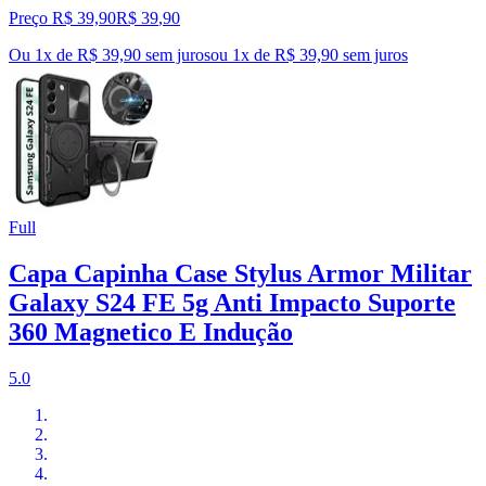
Preço R$ 39,90
R$
39
,
90
Ou 1x de R$ 39,90 sem juros
ou
1
x de
R$ 39,90
sem juros
Full
Capa Capinha Case Stylus Armor Militar
Galaxy S24 FE 5g Anti Impacto Suporte
360 Magnetico E Indução
5.0