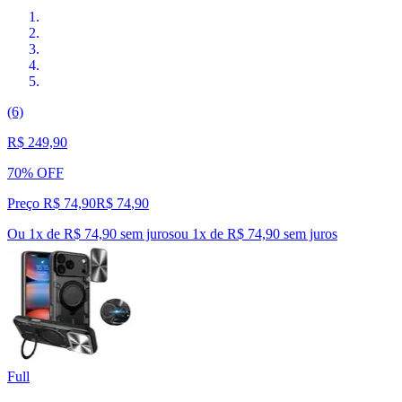
(6)
R$ 249,90
70% OFF
Preço R$ 74,90
R$
74
,
90
Ou 1x de R$ 74,90 sem juros
ou
1
x de
R$ 74,90
sem juros
Full