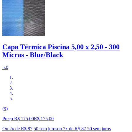
Capa Térmica Piscina 5,00 x 2,50 - 300
Micras - Blue/Black
5.0
(9)
Preço R$ 175,00
R$
175
,
00
Ou 2x de R$ 87,50 sem juros
ou
2
x de
R$ 87,50
sem juros