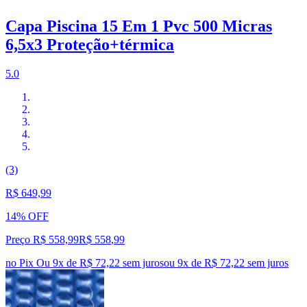
Capa Piscina 15 Em 1 Pvc 500 Micras
6,5x3 Proteção+térmica
5.0
(3)
R$ 649,99
14% OFF
Preço R$ 558,99
R$
558
,
99
no Pix
Ou 9x de R$ 72,22 sem juros
ou
9
x de
R$ 72,22
sem juros