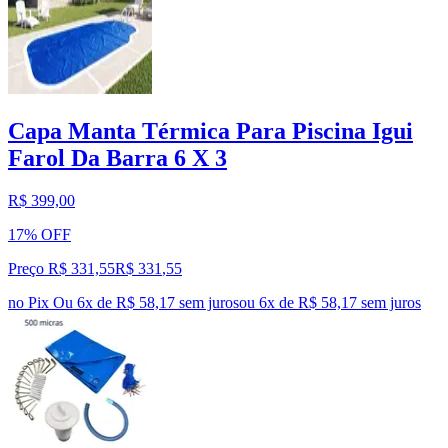
Capa Manta Térmica Para Piscina Igui
Farol Da Barra 6 X 3
R$ 399,00
17% OFF
Preço R$ 331,55
R$
331
,
55
no Pix
Ou 6x de R$ 58,17 sem juros
ou
6
x de
R$ 58,17
sem juros