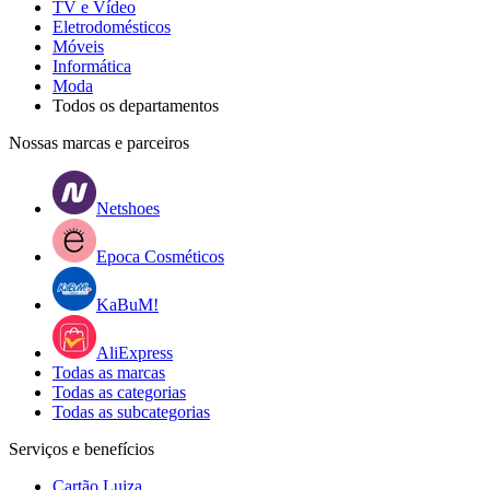
TV e Vídeo
Eletrodomésticos
Móveis
Informática
Moda
Todos os departamentos
Nossas marcas e parceiros
Netshoes
Epoca Cosméticos
KaBuM!
AliExpress
Todas as marcas
Todas as categorias
Todas as subcategorias
Serviços e benefícios
Cartão Luiza