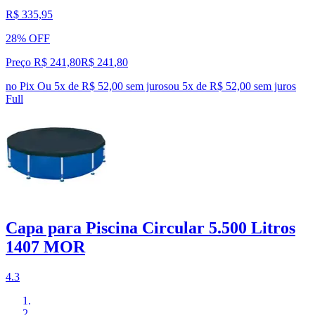
R$ 335,95
28% OFF
Preço R$ 241,80
R$
241
,
80
no Pix
Ou 5x de R$ 52,00 sem juros
ou
5
x de
R$ 52,00
sem juros
Full
Capa para Piscina Circular 5.500 Litros
1407 MOR
4.3