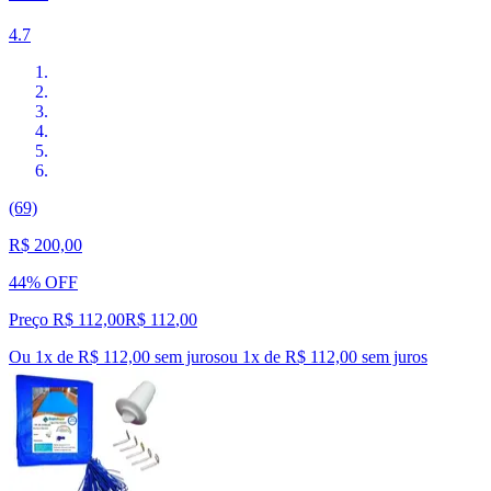
4.7
(69)
R$ 200,00
44% OFF
Preço R$ 112,00
R$
112
,
00
Ou 1x de R$ 112,00 sem juros
ou
1
x de
R$ 112,00
sem juros