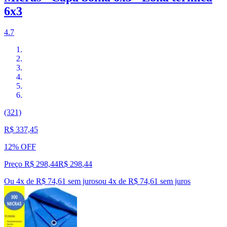
6x3
4.7
(321)
R$ 337,45
12% OFF
Preço R$ 298,44
R$
298
,
44
Ou 4x de R$ 74,61 sem juros
ou
4
x de
R$ 74,61
sem juros