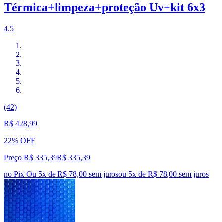
Térmica+limpeza+proteção Uv+kit 6x3
4.5
(42)
R$ 428,99
22% OFF
Preço R$ 335,39
R$
335
,
39
no Pix
Ou 5x de R$ 78,00 sem juros
ou
5
x de
R$ 78,00
sem juros