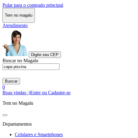
Pular para o conteudo principal
Tem no magalu
Atendimento
Digite seu CEP
Buscar no Magalu
Buscar
0
Boas vindas :)
Entre ou Cadastre-se
Tem no Magalu
Departamentos
Celulares e Smartphones