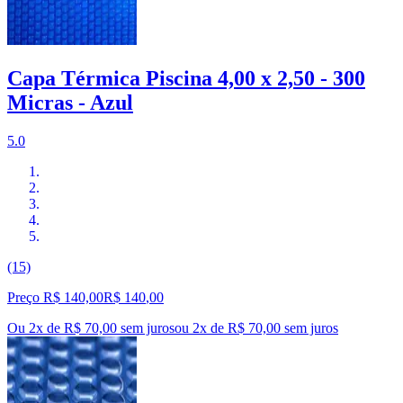
Capa Térmica Piscina 4,00 x 2,50 - 300
Micras - Azul
5.0
(15)
Preço R$ 140,00
R$
140
,
00
Ou 2x de R$ 70,00 sem juros
ou
2
x de
R$ 70,00
sem juros