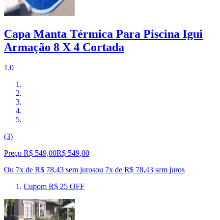
Capa Manta Térmica Para Piscina Igui
Armação 8 X 4 Cortada
1.0
(3)
Preço R$ 549,00
R$
549
,
00
Ou 7x de R$ 78,43 sem juros
ou
7
x de
R$ 78,43
sem juros
Cupom R$ 25 OFF