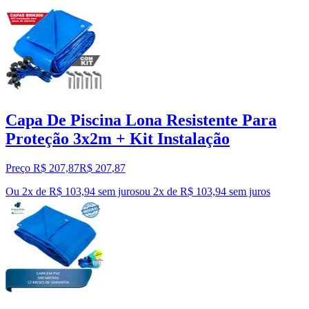
Capa De Piscina Lona Resistente Para
Proteção 3x2m + Kit Instalação
Preço R$ 207,87
R$
207
,
87
Ou 2x de R$ 103,94 sem juros
ou
2
x de
R$ 103,94
sem juros