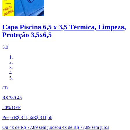
Capa Piscina 6,5 x 3,5 Térmica, Limpeza,
Proteção 3,5x6,5
5.0
(3)
R$ 389,45
20% OFF
Preço R$ 311,56
R$
311
,
56
Ou 4x de R$ 77,89 sem juros
ou
4
x de
R$ 77,89
sem juros