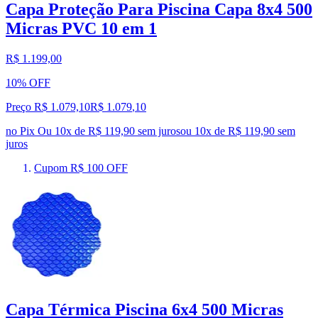
Capa Proteção Para Piscina Capa 8x4 500
Micras PVC 10 em 1
R$ 1.199,00
10% OFF
Preço R$ 1.079,10
R$
1.079
,
10
no Pix
Ou 10x de R$ 119,90 sem juros
ou
10
x de
R$ 119,90
sem
juros
Cupom R$ 100 OFF
Capa Térmica Piscina 6x4 500 Micras