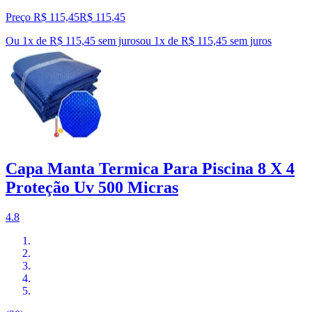
Preço R$ 115,45
R$
115
,
45
Ou 1x de R$ 115,45 sem juros
ou
1
x de
R$ 115,45
sem juros
Capa Manta Termica Para Piscina 8 X 4
Proteção Uv 500 Micras
4.8