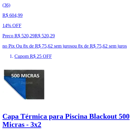
(36)
R$ 604,99
14% OFF
Preço R$ 520,29
R$
520
,
29
no Pix
Ou 8x de R$ 75,62 sem juros
ou
8
x de
R$ 75,62
sem juros
Cupom R$ 25 OFF
Capa Térmica para Piscina Blackout 500
Micras - 3x2