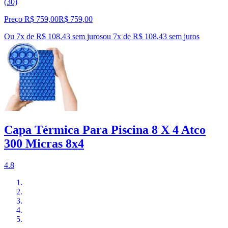
(30)
Preço R$ 759,00
R$
759
,
00
Ou 7x de R$ 108,43 sem juros
ou
7
x de
R$ 108,43
sem juros
Capa Térmica Para Piscina 8 X 4 Atco
300 Micras 8x4
4.8