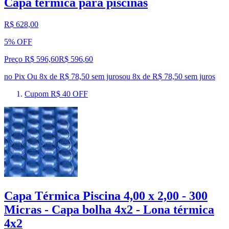
Capa termica para piscinas
R$ 628,00
5% OFF
Preço R$ 596,60
R$
596
,
60
no Pix
Ou 8x de R$ 78,50 sem juros
ou
8
x de
R$ 78,50
sem juros
Cupom R$ 40 OFF
Capa Térmica Piscina 4,00 x 2,00 - 300
Micras - Capa bolha 4x2 - Lona térmica
4x2