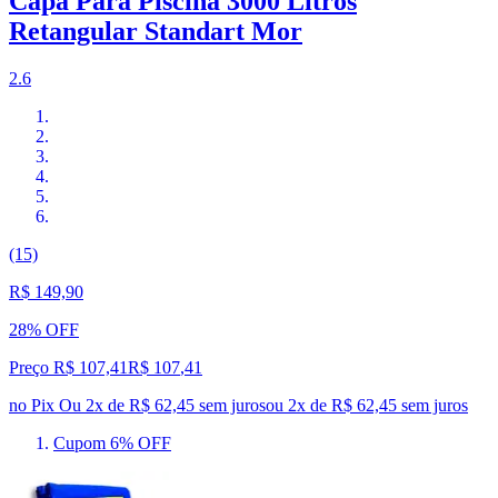
Capa Para Piscina 3000 Litros
Retangular Standart Mor
2.6
(15)
R$ 149,90
28% OFF
Preço R$ 107,41
R$
107
,
41
no Pix
Ou 2x de R$ 62,45 sem juros
ou
2
x de
R$ 62,45
sem juros
Cupom 6% OFF