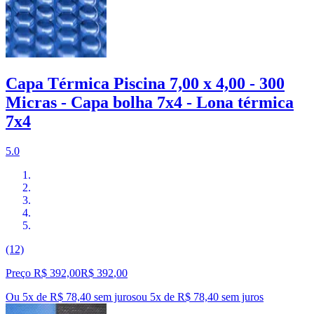
Capa Térmica Piscina 7,00 x 4,00 - 300
Micras - Capa bolha 7x4 - Lona térmica
7x4
5.0
(12)
Preço R$ 392,00
R$
392
,
00
Ou 5x de R$ 78,40 sem juros
ou
5
x de
R$ 78,40
sem juros