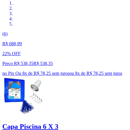
(6)
R$ 688,99
22% OFF
Preço R$ 538,35
R$
538
,
35
no Pix
Ou 8x de R$ 78,25 sem juros
ou
8
x de
R$ 78,25
sem juros
Capa Piscina 6 X 3