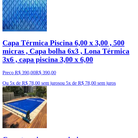
Capa Térmica Piscina 6,00 x 3,00 , 500
micras , Capa bolha 6x3 , Lona Térmica
3x6 , capa piscina 3,00 x 6,00
Preço R$ 390,00
R$
390
,
00
Ou 5x de R$ 78,00 sem juros
ou
5
x de
R$ 78,00
sem juros