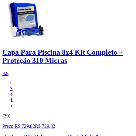
Capa Para Piscina 8x4 Kit Completo +
Proteção 310 Micras
3.9
(39)
Preço R$ 729,82
R$
729
,
82