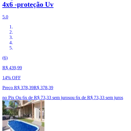
4x6 -proteção Uv
5.0
(6)
R$ 439,99
14% OFF
Preço R$ 378,39
R$
378
,
39
no Pix
Ou 6x de R$ 73,33 sem juros
ou
6
x de
R$ 73,33
sem juros