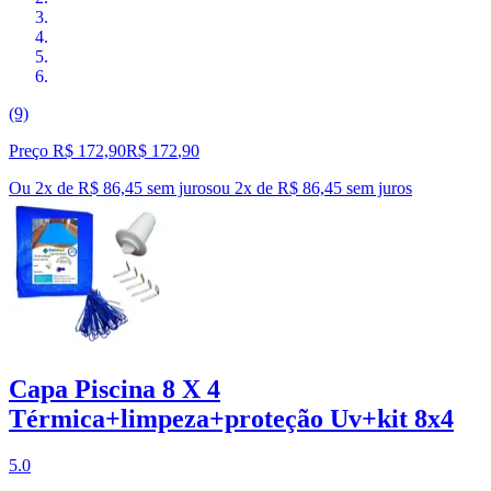
(9)
Preço R$ 172,90
R$
172
,
90
Ou 2x de R$ 86,45 sem juros
ou
2
x de
R$ 86,45
sem juros
Capa Piscina 8 X 4
Térmica+limpeza+proteção Uv+kit 8x4
5.0