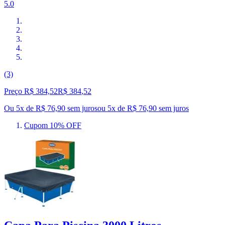
5.0
(3)
Preço R$ 384,52
R$
384
,
52
Ou 5x de R$ 76,90 sem juros
ou
5
x de
R$ 76,90
sem juros
Cupom 10% OFF