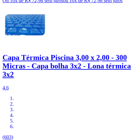
Ou 10x de R$ 72,98 sem juros
ou
10
x de
R$ 72,98
sem juros
Capa Térmica Piscina 3,00 x 2,00 - 300
Micras - Capa bolha 3x2 - Lona térmica
3x2
4.6
(603)