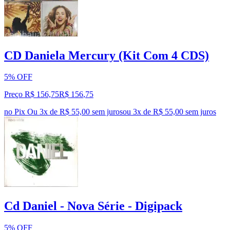
CD Daniela Mercury (Kit Com 4 CDS)
5% OFF
Preço R$ 156,75
R$
156
,
75
no Pix
Ou 3x de R$ 55,00 sem juros
ou
3
x de
R$ 55,00
sem juros
Cd Daniel - Nova Série - Digipack
5% OFF