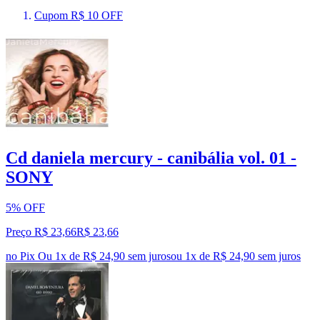
Cupom R$ 10 OFF
Cd daniela mercury - canibália vol. 01 -
SONY
5% OFF
Preço R$ 23,66
R$
23
,
66
no Pix
Ou 1x de R$ 24,90 sem juros
ou
1
x de
R$ 24,90
sem juros