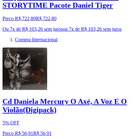
STORYTIME Pacote Daniel Tiger
Preço R$ 722,80
R$
722
,
80
Ou 7x de R$ 103,26 sem juros
ou
7
x de
R$ 103,26
sem juros
Compra Internacional
Cd Daniela Mercury O Axé, A Voz E O
Violão(Digipack)
5% OFF
Preço R$ 56,91
R$
56
,
91