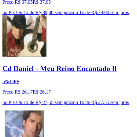
Preço R$ 37,05
R$
37
,
05
no Pix
Ou 1x de R$ 39,00 sem juros
ou
1
x de
R$ 39,00
sem juros
Cd Daniel - Meu Reino Encantado Il
5% OFF
Preço R$ 26,17
R$
26
,
17
no Pix
Ou 1x de R$ 27,55 sem juros
ou
1
x de
R$ 27,55
sem juros