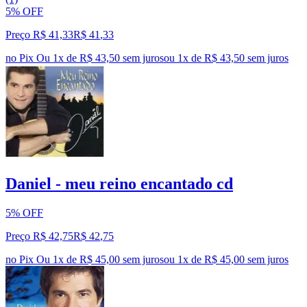
5% OFF
Preço R$ 41,33
R$
41
,
33
no Pix
Ou 1x de R$ 43,50 sem juros
ou
1
x de
R$ 43,50
sem juros
Daniel - meu reino encantado cd
5% OFF
Preço R$ 42,75
R$
42
,
75
no Pix
Ou 1x de R$ 45,00 sem juros
ou
1
x de
R$ 45,00
sem juros