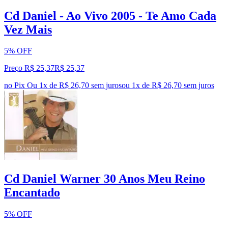
Cd Daniel - Ao Vivo 2005 - Te Amo Cada
Vez Mais
5% OFF
Preço R$ 25,37
R$
25
,
37
no Pix
Ou 1x de R$ 26,70 sem juros
ou
1
x de
R$ 26,70
sem juros
Cd Daniel Warner 30 Anos Meu Reino
Encantado
5% OFF