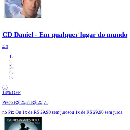
CD Daniel - Em qualquer lugar do mundo
4.0
(1)
14% OFF
Preço R$ 25,71
R$
25
,
71
no Pix
Ou 1x de R$ 29,90 sem juros
ou
1
x de
R$ 29,90
sem juros