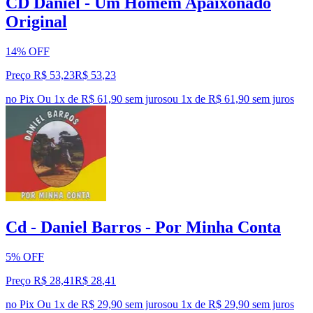
CD Daniel - Um Homem Apaixonado
Original
14% OFF
Preço R$ 53,23
R$
53
,
23
no Pix
Ou 1x de R$ 61,90 sem juros
ou
1
x de
R$ 61,90
sem juros
Cd - Daniel Barros - Por Minha Conta
5% OFF
Preço R$ 28,41
R$
28
,
41
no Pix
Ou 1x de R$ 29,90 sem juros
ou
1
x de
R$ 29,90
sem juros