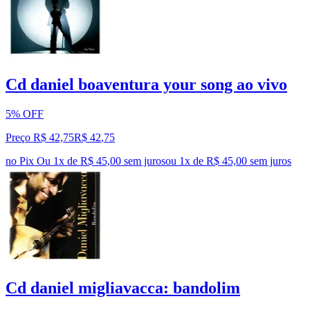
Cd daniel boaventura your song ao vivo
5% OFF
Preço R$ 42,75
R$
42
,
75
no Pix
Ou 1x de R$ 45,00 sem juros
ou
1
x de
R$ 45,00
sem juros
Cd daniel migliavacca: bandolim