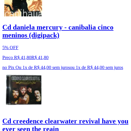
Cd daniela mercury - canibalia cinco
meninos (digipack)
5% OFF
Preço R$ 41,80
R$
41
,
80
no Pix
Ou 1x de R$ 44,00 sem juros
ou
1
x de
R$ 44,00
sem juros
Cd creedence clearwater revival have you
ever seen the reain