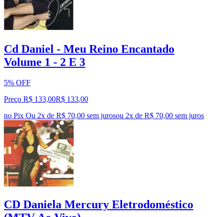
Cd Daniel - Meu Reino Encantado
Volume 1 - 2 E 3
5% OFF
Preço R$ 133,00
R$
133
,
00
no Pix
Ou 2x de R$ 70,00 sem juros
ou
2
x de
R$ 70,00
sem juros
CD Daniela Mercury Eletrodoméstico