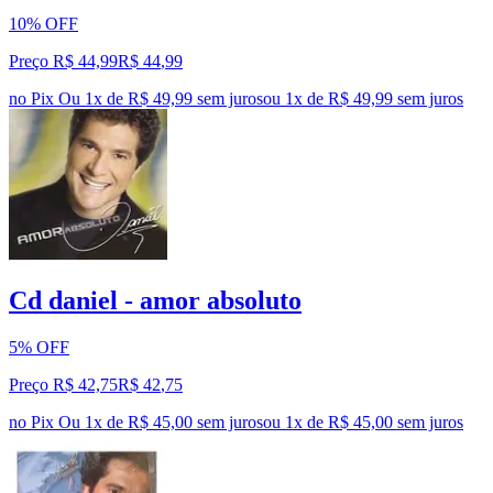
10% OFF
Preço R$ 44,99
R$
44
,
99
no Pix
Ou 1x de R$ 49,99 sem juros
ou
1
x de
R$ 49,99
sem juros
Cd daniel - amor absoluto
5% OFF
Preço R$ 42,75
R$
42
,
75
no Pix
Ou 1x de R$ 45,00 sem juros
ou
1
x de
R$ 45,00
sem juros