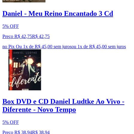
Daniel - Meu Reino Encantado 3 Cd
5% OFF
Preço R$ 42,75
R$
42
,
75
no Pix
Ou 1x de R$ 45,00 sem juros
ou
1
x de
R$ 45,00
sem juros
Box DVD e CD Daniel Ludtke Ao Vivo -
Diferente - Novo Tempo
5% OFF
Preço R$ 38,94
R$
38
,
94