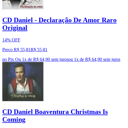
CD Daniel - Declaração De Amor Raro
Original
14% OFF
Preço R$ 55,81
R$
55
,
81
no Pix
Ou 1x de R$ 64,90 sem juros
ou
1
x de
R$ 64,90
sem juros
CD Daniel Boaventura Christmas Is
Coming