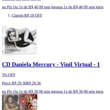
no Pix
Ou 1x de R$ 40,99 sem juros
ou
1
x de
R$ 40,99
sem juros
Cupom R$ 10 OFF
CD Daniela Mercury - Vinil Virtual - 1
5% OFF
Preço R$ 29,36
R$
29
,
36
no Pix
Ou 1x de R$ 30,90 sem juros
ou
1
x de
R$ 30,90
sem juros