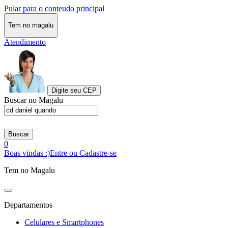
Pular para o conteudo principal
Tem no magalu
Atendimento
Digite seu CEP
Buscar no Magalu
Buscar
0
Boas vindas :)
Entre ou Cadastre-se
Tem no Magalu
Departamentos
Celulares e Smartphones