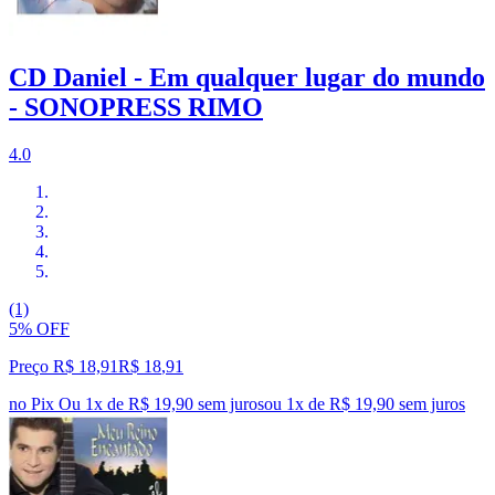
CD Daniel - Em qualquer lugar do mundo
- SONOPRESS RIMO
4.0
(1)
5% OFF
Preço R$ 18,91
R$
18
,
91
no Pix
Ou 1x de R$ 19,90 sem juros
ou
1
x de
R$ 19,90
sem juros