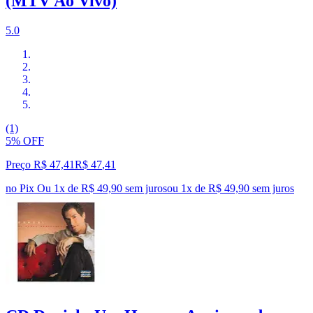
(MTV Ao Vivo)
5.0
(1)
5% OFF
Preço R$ 47,41
R$
47
,
41
no Pix
Ou 1x de R$ 49,90 sem juros
ou
1
x de
R$ 49,90
sem juros