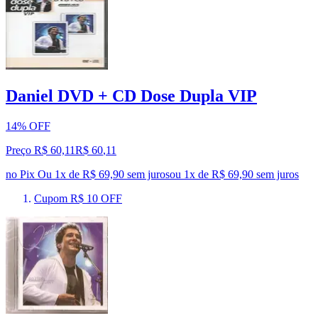
Daniel DVD + CD Dose Dupla VIP
14% OFF
Preço R$ 60,11
R$
60
,
11
no Pix
Ou 1x de R$ 69,90 sem juros
ou
1
x de
R$ 69,90
sem juros
Cupom R$ 10 OFF