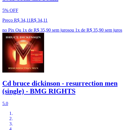
5% OFF
Preço R$ 34,11
R$
34
,
11
no Pix
Ou 1x de R$ 35,90 sem juros
ou
1
x de
R$ 35,90
sem juros
Cd bruce dickinson - resurrection men
(single) - BMG RIGHTS
5.0