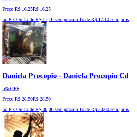
Preço R$ 16,25
R$
16
,
25
no Pix
Ou 1x de R$ 17,10 sem juros
ou
1
x de
R$ 17,10
sem juros
Daniela Procopio - Daniela Procopio Cd
5% OFF
Preço R$ 28,50
R$
28
,
50
no Pix
Ou 1x de R$ 30,00 sem juros
ou
1
x de
R$ 30,00
sem juros