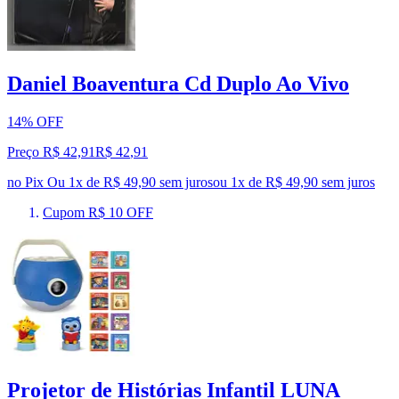
Daniel Boaventura Cd Duplo Ao Vivo
14% OFF
Preço R$ 42,91
R$
42
,
91
no Pix
Ou 1x de R$ 49,90 sem juros
ou
1
x de
R$ 49,90
sem juros
Cupom R$ 10 OFF
Projetor de Histórias Infantil LUNA