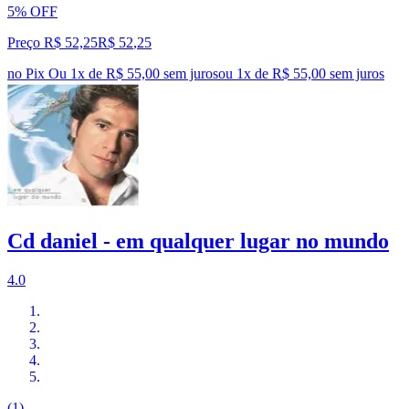
5% OFF
Preço R$ 52,25
R$
52
,
25
no Pix
Ou 1x de R$ 55,00 sem juros
ou
1
x de
R$ 55,00
sem juros
Cd daniel - em qualquer lugar no mundo
4.0
(1)