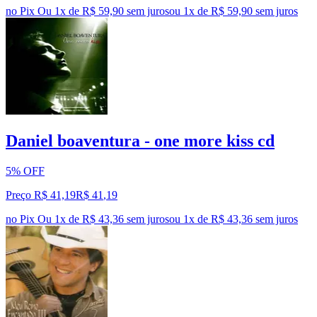
no Pix
Ou 1x de R$ 59,90 sem juros
ou
1
x de
R$ 59,90
sem juros
Daniel boaventura - one more kiss cd
5% OFF
Preço R$ 41,19
R$
41
,
19
no Pix
Ou 1x de R$ 43,36 sem juros
ou
1
x de
R$ 43,36
sem juros