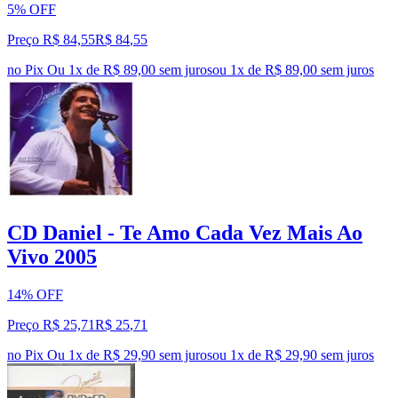
5% OFF
Preço R$ 84,55
R$
84
,
55
no Pix
Ou 1x de R$ 89,00 sem juros
ou
1
x de
R$ 89,00
sem juros
CD Daniel - Te Amo Cada Vez Mais Ao
Vivo 2005
14% OFF
Preço R$ 25,71
R$
25
,
71
no Pix
Ou 1x de R$ 29,90 sem juros
ou
1
x de
R$ 29,90
sem juros