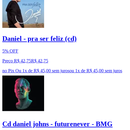
Daniel - pra ser feliz (cd)
5% OFF
Preço R$ 42,75
R$
42
,
75
no Pix
Ou 1x de R$ 45,00 sem juros
ou
1
x de
R$ 45,00
sem juros
Cd daniel johns - futurenever - BMG