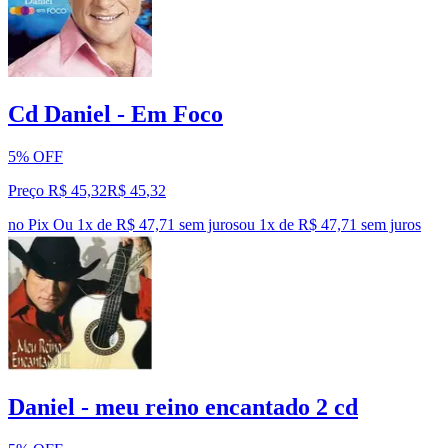
Cd Daniel - Em Foco
5% OFF
Preço R$ 45,32
R$
45
,
32
no Pix
Ou 1x de R$ 47,71 sem juros
ou
1
x de
R$ 47,71
sem juros
Daniel - meu reino encantado 2 cd