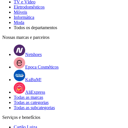
TV e Vídeo
Eletrodomésticos
Móveis
Informática
Moda
Todos os departamentos
Nossas marcas e parceiros
Netshoes
Epoca Cosméticos
KaBuM!
AliExpress
Todas as marcas
Todas as categorias
Todas as subcategorias
Serviços e benefícios
Cartão Luiza