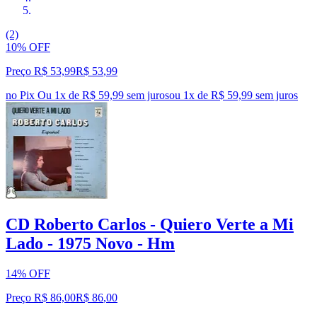
(2)
10% OFF
Preço R$ 53,99
R$
53
,
99
no Pix
Ou 1x de R$ 59,99 sem juros
ou
1
x de
R$ 59,99
sem juros
CD Roberto Carlos - Quiero Verte a Mi
Lado - 1975 Novo - Hm
14% OFF
Preço R$ 86,00
R$
86
,
00