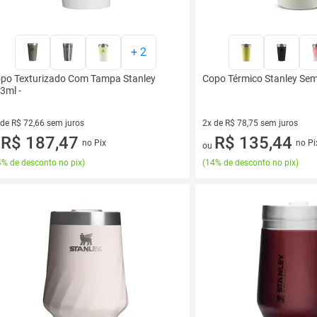
+
2
po Texturizado Com Tampa Stanley
Copo Térmico Stanley Se
3ml -
 de R$ 72,66 sem juros
2x de R$ 78,75 sem juros
ez de R$ 72,66 sem juros
R$ 187,47
2 vez de R$ 78,75 sem juros
R$ 135,44
no Pix
no Pi
u
ou
% de desconto no pix
)
(
14% de desconto no pix
)