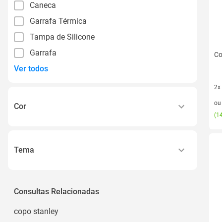
Caneca
Garrafa Térmica
Tampa de Silicone
Garrafa
Co
Ver todos
2x
2 v
o
Cor
(
14
Rose Quartz
Black
Tema
Ash
Happy Hour
Branco Polar
Praia
Consultas Relacionadas
Frost
Brasil
Ver todos
copo stanley
Abacaxi