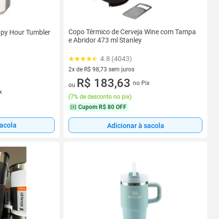
Copo Térmico de Cerveja Wine com Tampa
ppy Hour Tumbler
e Abridor 473 ml Stanley
4.8 (4043)
2x de R$ 98,73 sem juros
2 vez de R$ 98,73 sem juros
R$ 183,63
no Pix
ou
x
(
7% de desconto no pix
)
Cupom
R$ 80 OFF
sacola
Adicionar à sacola