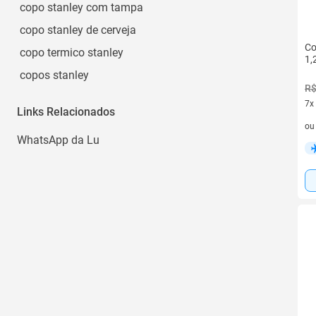
copo stanley com tampa
Adventure
copo stanley de cerveja
Ver todos
Co
copo termico stanley
1,
copos stanley
R$
7x
Links Relacionados
7 v
o
WhatsApp da Lu