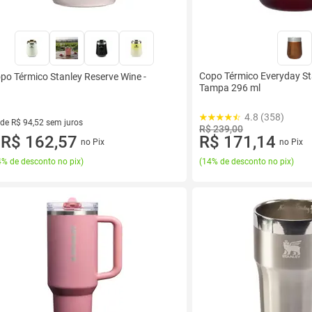
Copo Térmico Everyday S
po Térmico Stanley Reserve Wine -
Tampa 296 ml
4.8 (358)
 de R$ 94,52 sem juros
R$ 239,00
ez de R$ 94,52 sem juros
R$ 162,57
R$ 171,14
no Pix
no Pix
u
% de desconto no pix
)
(
14% de desconto no pix
)