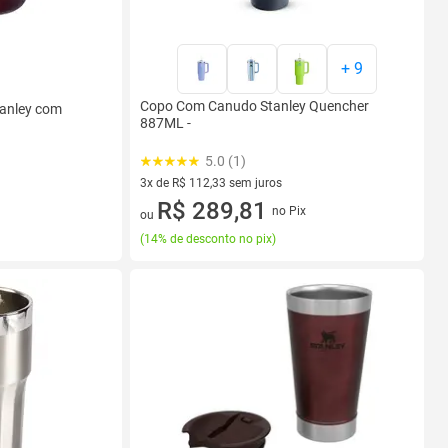
+
9
Copo Com Canudo Stanley Quencher
tanley com
887ML -
5.0 (1)
3x de R$ 112,33 sem juros
3 vez de R$ 112,33 sem juros
R$ 289,81
no Pix
ou
(
14% de desconto no pix
)