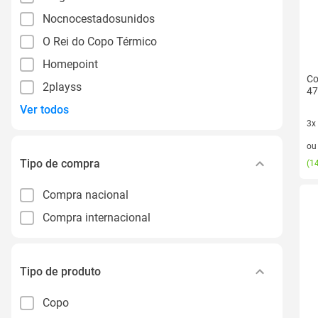
Nocnocestadosunidos
O Rei do Copo Térmico
Homepoint
Co
2playss
47
Ver todos
3x
3 v
o
Tipo de compra
(
14
Compra nacional
Compra internacional
Tipo de produto
Copo