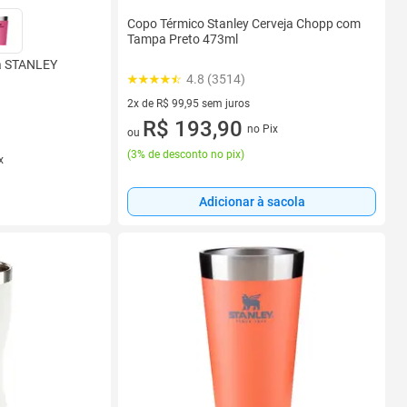
Copo Térmico Stanley Cerveja Chopp com
Tampa Preto 473ml
ja STANLEY
4.8 (3514)
2x de R$ 99,95 sem juros
2 vez de R$ 99,95 sem juros
R$ 193,90
no Pix
ou
(
3% de desconto no pix
)
x
Adicionar à sacola