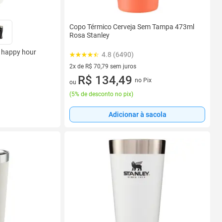
Copo Térmico Cerveja Sem Tampa 473ml
Rosa Stanley
s happy hour
4.8 (6490)
2x de R$ 70,79 sem juros
2 vez de R$ 70,79 sem juros
R$ 134,49
no Pix
ou
(
5% de desconto no pix
)
Adicionar à sacola