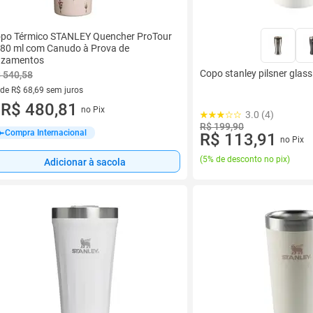
po Térmico STANLEY Quencher ProTour
80 ml com Canudo à Prova de
zamentos
Copo stanley pilsner glas
 540,58
 de R$ 68,69 sem juros
ez de R$ 68,69 sem juros
R$ 480,81
no Pix
u
3.0 (4)
R$ 199,90
Compra Internacional
R$ 113,91
no Pix
(
5% de desconto no pix
)
Adicionar à sacola