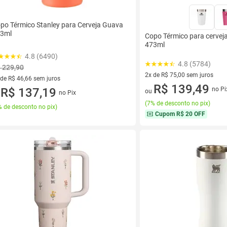
po Térmico Stanley para Cerveja Guava
3ml
Copo Térmico para cerve
473ml
4.8 (6490)
4.8 (5784)
 229,90
2x de R$ 75,00 sem juros
 de R$ 46,66 sem juros
2 vez de R$ 75,00 sem juros
R$ 139,49
ez de R$ 46,66 sem juros
R$ 137,19
no Pi
ou
no Pix
u
(
7% de desconto no pix
)
 de desconto no pix
)
Cupom
R$ 20 OFF