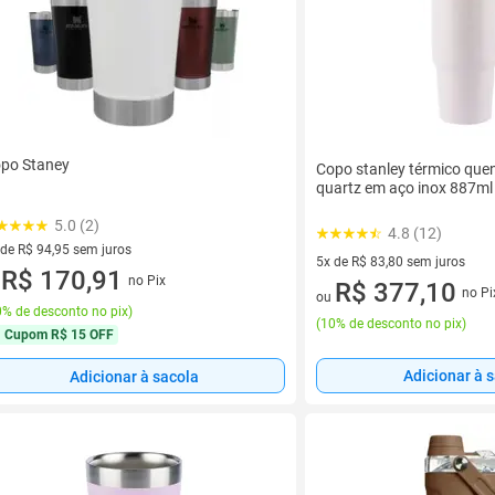
po Staney
Copo stanley térmico que
quartz em aço inox 887m
5.0 (2)
4.8 (12)
 de R$ 94,95 sem juros
5x de R$ 83,80 sem juros
ez de R$ 94,95 sem juros
R$ 170,91
no Pix
5 vez de R$ 83,80 sem juros
R$ 377,10
u
no Pi
ou
% de desconto no pix
)
(
10% de desconto no pix
)
Cupom
R$ 15 OFF
Adicionar à 
Adicionar à sacola