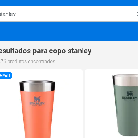
o Magalu
esultados para
copo stanley
476 produtos encontrados
Full