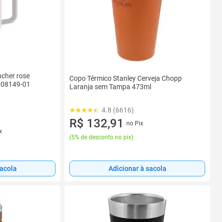
ncher rose
Copo Térmico Stanley Cerveja Chopp
l 08149-01
Laranja sem Tampa 473ml
4.8 (6616)
R$ 132,91
no Pix
x
(
5% de desconto no pix
)
sacola
Adicionar à sacola