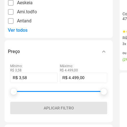
Aeskeia
Ami.todfo
Co
47
Antand
Ver todos
R$
3x
3 v
Preço
o
(
2%
Mínimo:
Máximo:
R$ 3,58
R$ 4.499,00
APLICAR FILTRO