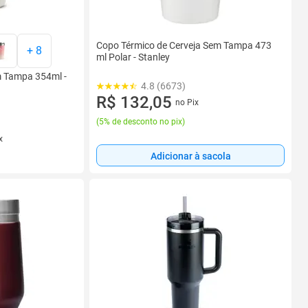
Copo Térmico de Cerveja Sem Tampa 473
+
8
ml Polar - Stanley
m Tampa 354ml -
4.8 (6673)
R$ 132,05
no Pix
(
5% de desconto no pix
)
x
Adicionar à sacola