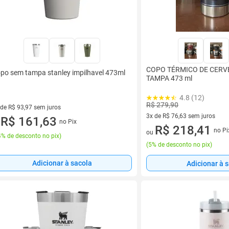
COPO TÉRMICO DE CERV
po sem tampa stanley impilhavel 473ml
TAMPA 473 ml
4.8 (12)
R$ 279,90
 de R$ 93,97 sem juros
3x de R$ 76,63 sem juros
ez de R$ 93,97 sem juros
R$ 161,63
no Pix
u
3 vez de R$ 76,63 sem juros
R$ 218,41
no Pi
ou
% de desconto no pix
)
(
5% de desconto no pix
)
Adicionar à sacola
Adicionar à 