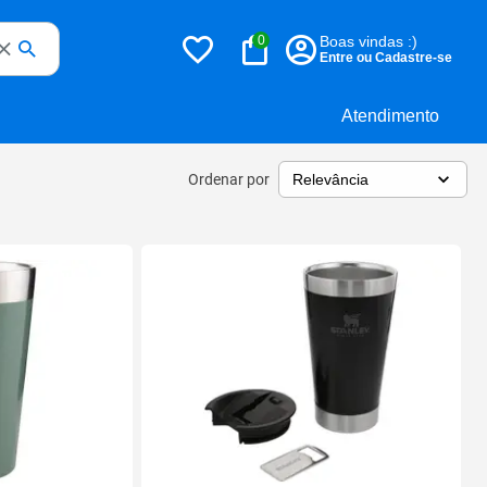
0
Boas vindas :)
Entre ou Cadastre-se
Atendimento
Ordenar por