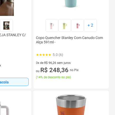
+
2
EJA STANLEY C/
Copo Quencher Stanley Com Canudo Com
Alça 591ml -
5.0 (6)
3x de R$ 96,26 sem juros
x
3 vez de R$ 96,26 sem juros
R$ 248,36
no Pix
ou
(
14% de desconto no pix
)
sacola