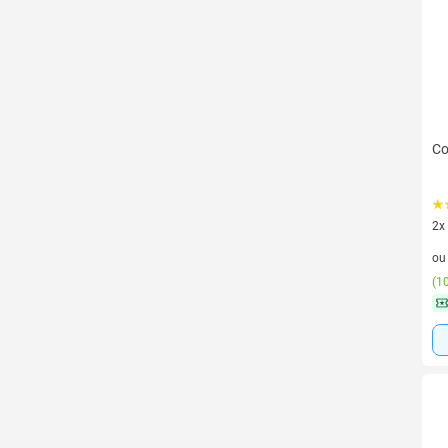
Co
2x
2 v
o
(
10