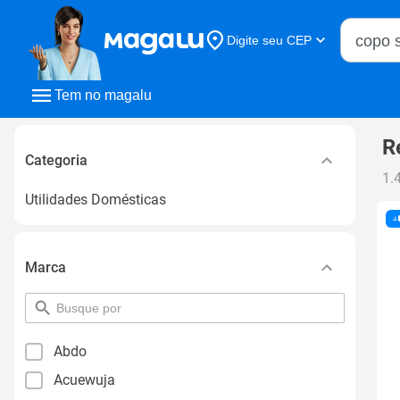
Buscar n
Digite seu CEP
Buscar
Tem no magalu
R
Categoria
1.
Utilidades Domésticas
Marca
pesquisar
por
filtro
Abdo
Acuewuja