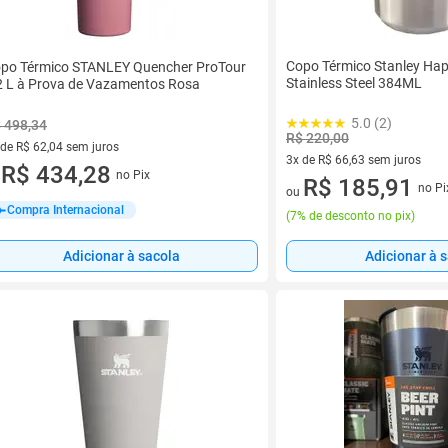
Copo Térmico Stanley Ha
po Térmico STANLEY Quencher ProTour
Stainless Steel 384ML
2 L à Prova de Vazamentos Rosa
5.0 (2)
 498,34
R$ 220,00
 de R$ 62,04 sem juros
3x de R$ 66,63 sem juros
ez de R$ 62,04 sem juros
R$ 434,28
no Pix
u
3 vez de R$ 66,63 sem juros
R$ 185,91
no Pi
ou
Compra Internacional
(
7% de desconto no pix
)
Adicionar à sacola
Adicionar à 