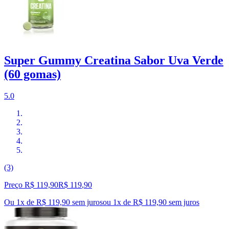
Super Gummy Creatina Sabor Uva Verde
(60 gomas)
5.0
(3)
Preço R$ 119,90
R$
119
,
90
Ou 1x de R$ 119,90 sem juros
ou
1
x de
R$ 119,90
sem juros