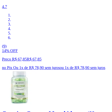
4.7
(9)
14% OFF
Preço R$ 67,85
R$
67
,
85
no Pix
Ou 1x de R$ 78,90 sem juros
ou
1
x de
R$ 78,90
sem juros