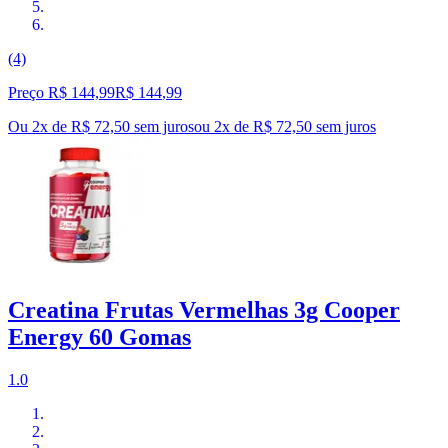
(4)
Preço R$ 144,99
R$
144
,
99
Ou 2x de R$ 72,50 sem juros
ou
2
x de
R$ 72,50
sem juros
Creatina Frutas Vermelhas 3g Cooper
Energy 60 Gomas
1.0