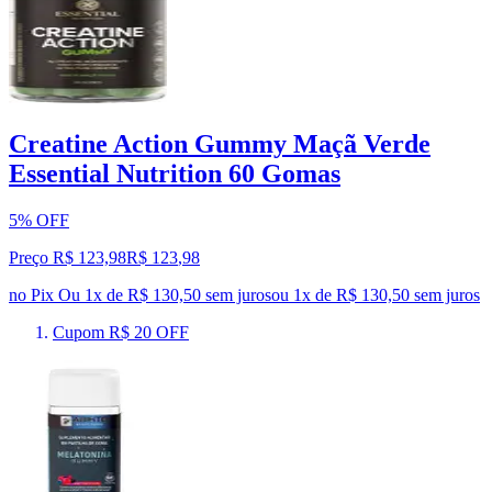
Creatine Action Gummy Maçã Verde
Essential Nutrition 60 Gomas
5% OFF
Preço R$ 123,98
R$
123
,
98
no Pix
Ou 1x de R$ 130,50 sem juros
ou
1
x de
R$ 130,50
sem juros
Cupom R$ 20 OFF