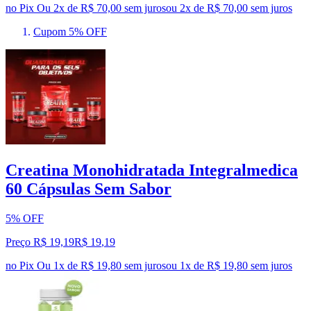
no Pix
Ou 2x de R$ 70,00 sem juros
ou
2
x de
R$ 70,00
sem juros
Cupom 5% OFF
Creatina Monohidratada Integralmedica
60 Cápsulas Sem Sabor
5% OFF
Preço R$ 19,19
R$
19
,
19
no Pix
Ou 1x de R$ 19,80 sem juros
ou
1
x de
R$ 19,80
sem juros