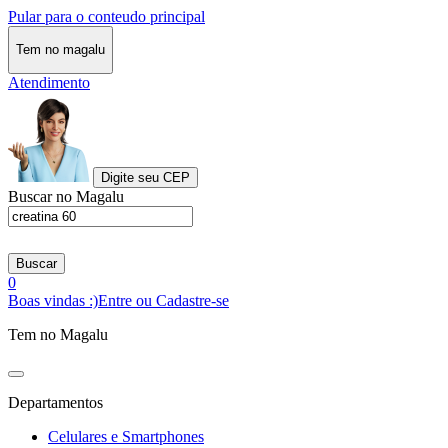
Pular para o conteudo principal
Tem no magalu
Atendimento
Digite seu CEP
Buscar no Magalu
Buscar
0
Boas vindas :)
Entre ou Cadastre-se
Tem no Magalu
Departamentos
Celulares e Smartphones