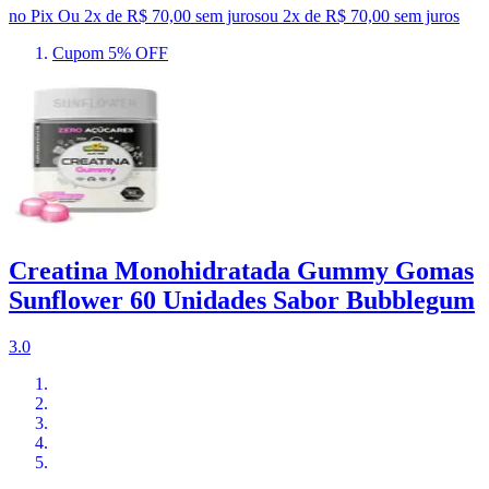
no Pix
Ou 2x de R$ 70,00 sem juros
ou
2
x de
R$ 70,00
sem juros
Cupom 5% OFF
Creatina Monohidratada Gummy Gomas
Sunflower 60 Unidades Sabor Bubblegum
3.0