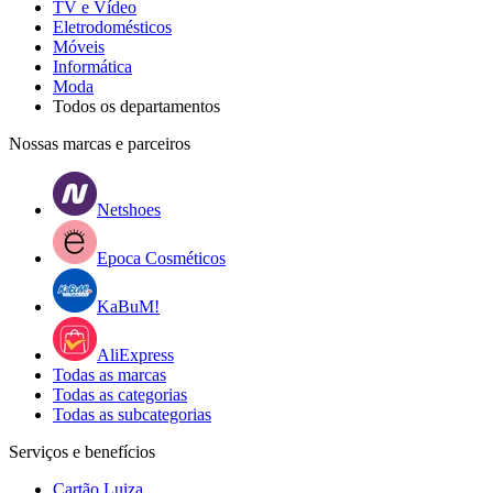
TV e Vídeo
Eletrodomésticos
Móveis
Informática
Moda
Todos os departamentos
Nossas marcas e parceiros
Netshoes
Epoca Cosméticos
KaBuM!
AliExpress
Todas as marcas
Todas as categorias
Todas as subcategorias
Serviços e benefícios
Cartão Luiza