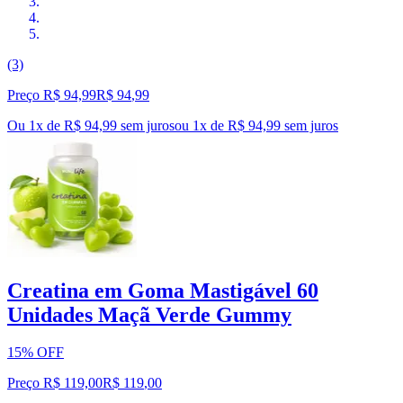
(3)
Preço R$ 94,99
R$
94
,
99
Ou 1x de R$ 94,99 sem juros
ou
1
x de
R$ 94,99
sem juros
Creatina em Goma Mastigável 60
Unidades Maçã Verde Gummy
15% OFF
Preço R$ 119,00
R$
119
,
00