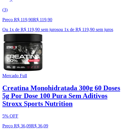
(3)
Preço R$ 119,90
R$
119
,
90
Ou 1x de R$ 119,90 sem juros
ou
1
x de
R$ 119,90
sem juros
Mercado Full
Creatina Monohidratada 300g 60 Doses
5g Por Dose 100 Pura Sem Aditivos
Stroxx Sports Nutrition
5% OFF
Preço R$ 36,09
R$
36
,
09