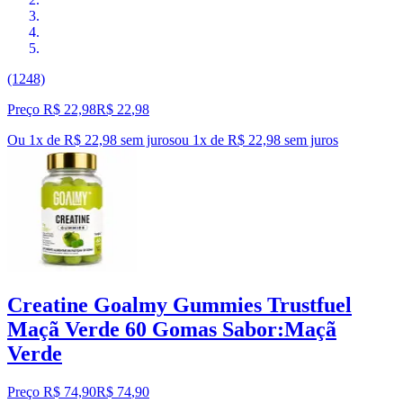
(1248)
Preço R$ 22,98
R$
22
,
98
Ou 1x de R$ 22,98 sem juros
ou
1
x de
R$ 22,98
sem juros
Creatine Goalmy Gummies Trustfuel
Maçã Verde 60 Gomas Sabor:Maçã
Verde
Preço R$ 74,90
R$
74
,
90