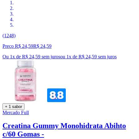
(1248)
Preço R$ 24,59
R$
24
,
59
Ou 1x de R$ 24,59 sem juros
ou
1
x de
R$ 24,59
sem juros
+ 1 sabor
Mercado Full
Creatina Gummy Monohidrata Abihto
c/60 Gomas -