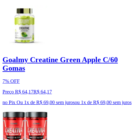
Goalmy Creatine Green Apple C/60
Gomas
7% OFF
Preço R$ 64,17
R$
64
,
17
no Pix
Ou 1x de R$ 69,00 sem juros
ou
1
x de
R$ 69,00
sem juros