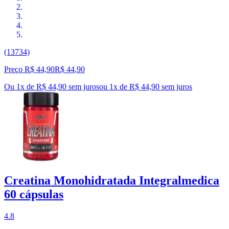
(13734)
Preço R$ 44,90
R$
44
,
90
Ou 1x de R$ 44,90 sem juros
ou
1
x de
R$ 44,90
sem juros
Creatina Monohidratada Integralmedica
60 cápsulas
4.8