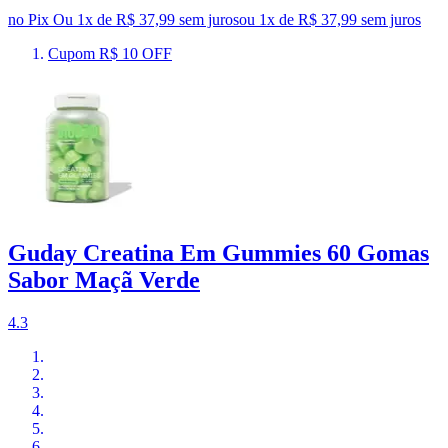
no Pix
Ou 1x de R$ 37,99 sem juros
ou
1
x de
R$ 37,99
sem juros
Cupom R$ 10 OFF
Guday Creatina Em Gummies 60 Gomas
Sabor Maçã Verde
4.3