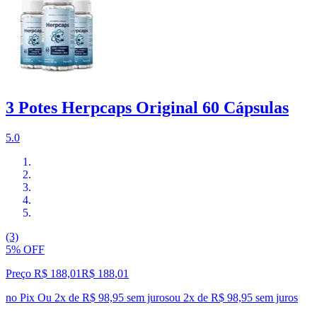
3 Potes Herpcaps Original 60 Cápsulas
5.0
(3)
5% OFF
Preço R$ 188,01
R$
188
,
01
no Pix
Ou 2x de R$ 98,95 sem juros
ou
2
x de
R$ 98,95
sem juros