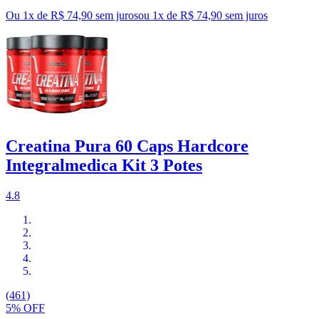
Ou 1x de R$ 74,90 sem juros
ou
1
x de
R$ 74,90
sem juros
Creatina Pura 60 Caps Hardcore
Integralmedica Kit 3 Potes
4.8
(461)
5% OFF