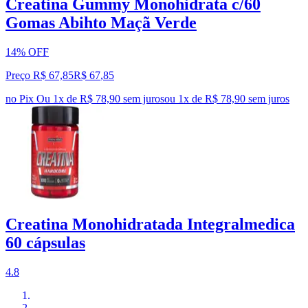
Creatina Gummy Monohidrata c/60
Gomas Abihto Maçã Verde
14% OFF
Preço R$ 67,85
R$
67
,
85
no Pix
Ou 1x de R$ 78,90 sem juros
ou
1
x de
R$ 78,90
sem juros
Creatina Monohidratada Integralmedica
60 cápsulas
4.8