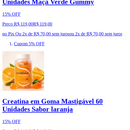
Unidades Maçã Verde Gummy
15% OFF
Preço R$ 119,00
R$
119
,
00
no Pix
Ou 2x de R$ 70,00 sem juros
ou
2
x de
R$ 70,00
sem juros
Cupom 5% OFF
Creatina em Goma Mastigável 60
Unidades Sabor laranja
15% OFF