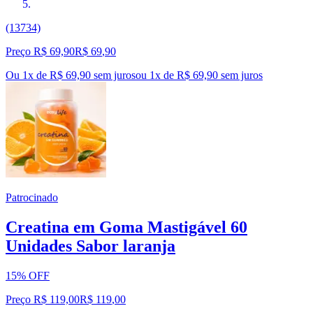
(13734)
Preço R$ 69,90
R$
69
,
90
Ou 1x de R$ 69,90 sem juros
ou
1
x de
R$ 69,90
sem juros
Patrocinado
Creatina em Goma Mastigável 60
Unidades Sabor laranja
15% OFF
Preço R$ 119,00
R$
119
,
00