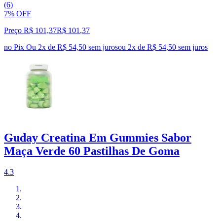
(6)
7% OFF
Preço R$ 101,37
R$
101
,
37
no Pix
Ou 2x de R$ 54,50 sem juros
ou
2
x de
R$ 54,50
sem juros
Guday Creatina Em Gummies Sabor
Maça Verde 60 Pastilhas De Goma
4.3