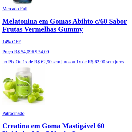
Mercado Full
Melatonina em Gomas Abihto c/60 Sabor
Frutas Vermelhas Gummy
14% OFF
Preço R$ 54,09
R$
54
,
09
no Pix
Ou 1x de R$ 62,90 sem juros
ou
1
x de
R$ 62,90
sem juros
Patrocinado
Creatina em Goma Mastigável 60