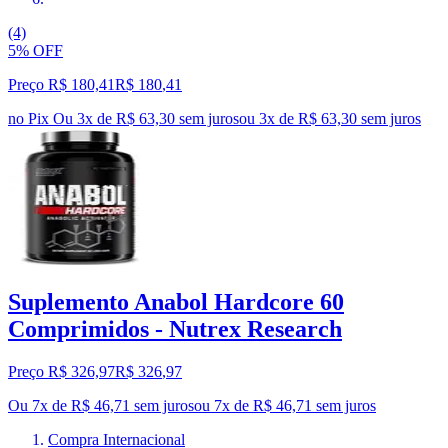
(4)
5% OFF
Preço R$ 180,41
R$
180
,
41
no Pix
Ou 3x de R$ 63,30 sem juros
ou
3
x de
R$ 63,30
sem juros
Suplemento Anabol Hardcore 60
Comprimidos - Nutrex Research
Preço R$ 326,97
R$
326
,
97
Ou 7x de R$ 46,71 sem juros
ou
7
x de
R$ 46,71
sem juros
Compra Internacional