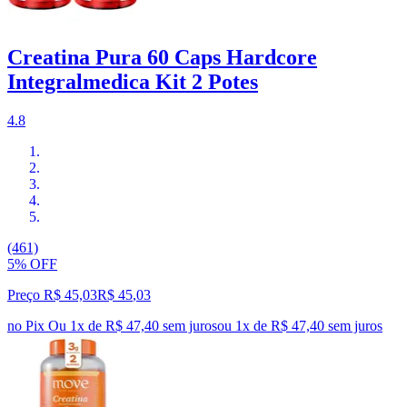
Creatina Pura 60 Caps Hardcore
Integralmedica Kit 2 Potes
4.8
(461)
5% OFF
Preço R$ 45,03
R$
45
,
03
no Pix
Ou 1x de R$ 47,40 sem juros
ou
1
x de
R$ 47,40
sem juros