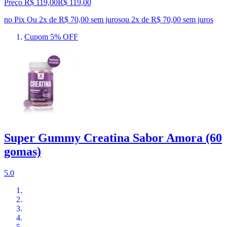
Preço R$ 119,00
R$
119
,
00
no Pix
Ou 2x de R$ 70,00 sem juros
ou
2
x de
R$ 70,00
sem juros
Cupom 5% OFF
Super Gummy Creatina Sabor Amora (60
gomas)
5.0