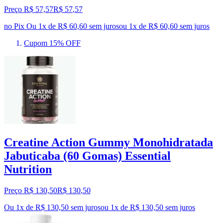
Preço R$ 57,57
R$
57
,
57
no Pix
Ou 1x de R$ 60,60 sem juros
ou
1
x de
R$ 60,60
sem juros
Cupom 15% OFF
Creatine Action Gummy Monohidratada
Jabuticaba (60 Gomas) Essential
Nutrition
Preço R$ 130,50
R$
130
,
50
Ou 1x de R$ 130,50 sem juros
ou
1
x de
R$ 130,50
sem juros