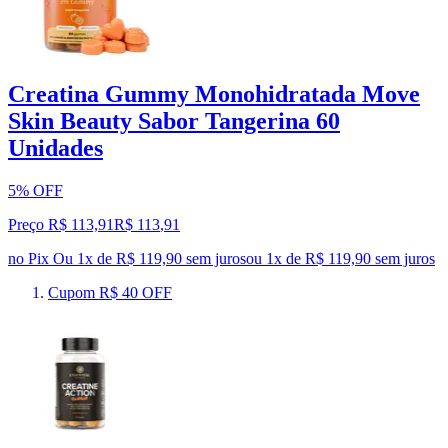
Creatina Gummy Monohidratada Move
Skin Beauty Sabor Tangerina 60
Unidades
5% OFF
Preço R$ 113,91
R$
113
,
91
no Pix
Ou 1x de R$ 119,90 sem juros
ou
1
x de
R$ 119,90
sem juros
Cupom R$ 40 OFF