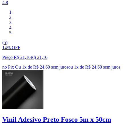
4.8
(5)
14% OFF
Preço R$ 21,16
R$
21
,
16
no Pix
Ou 1x de R$ 24,60 sem juros
ou
1
x de
R$ 24,60
sem juros
Vinil Adesivo Preto Fosco 5m x 50cm