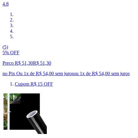
4.8
(5)
5% OFF
Preço R$ 51,30
R$
51
,
30
no Pix
Ou 1x de R$ 54,00 sem juros
ou
1
x de
R$ 54,00
sem juros
Cupom R$ 15 OFF