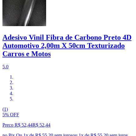
Adesivo Vinil Fibra de Carbono Preto 4D
Automotivo 2,00m X 50cm Texturizado
Carros e Motos
5.0
(1)
5% OFF
Preço R$ 52,44
R$
52
,
44
no Pix
Ou 1x de R$ 55,20 sem juros
ou
1
x de
R$ 55,20
sem juros