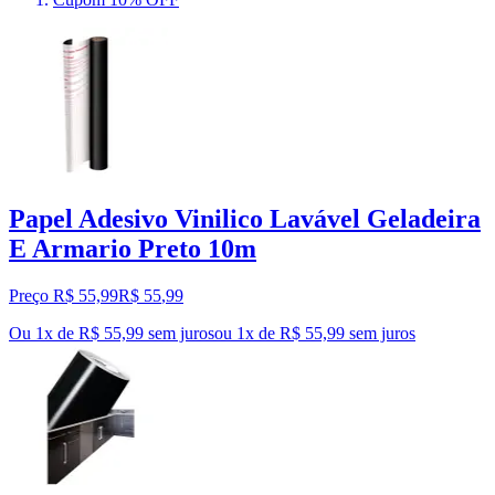
Papel Adesivo Vinilico Lavável Geladeira
E Armario Preto 10m
Preço R$ 55,99
R$
55
,
99
Ou 1x de R$ 55,99 sem juros
ou
1
x de
R$ 55,99
sem juros