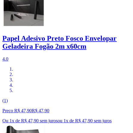
Papel Adesivo Preto Fosco Envelopar
Geladeira Fogão 2m x60cm
4.0
(1)
Preço R$ 47,90
R$
47
,
90
Ou 1x de R$ 47,90 sem juros
ou
1
x de
R$ 47,90
sem juros