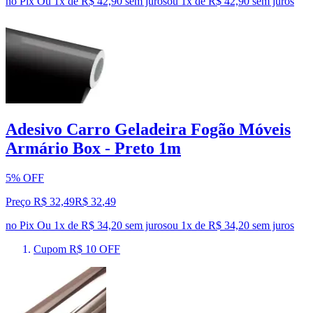
no Pix
Ou 1x de R$ 42,90 sem juros
ou
1
x de
R$ 42,90
sem juros
Adesivo Carro Geladeira Fogão Móveis
Armário Box - Preto 1m
5% OFF
Preço R$ 32,49
R$
32
,
49
no Pix
Ou 1x de R$ 34,20 sem juros
ou
1
x de
R$ 34,20
sem juros
Cupom R$ 10 OFF