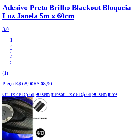
Adesivo Preto Brilho Blackout Bloqueia
Luz Janela 5m x 60cm
3.0
(1)
Preço R$ 68,90
R$
68
,
90
Ou 1x de R$ 68,90 sem juros
ou
1
x de
R$ 68,90
sem juros