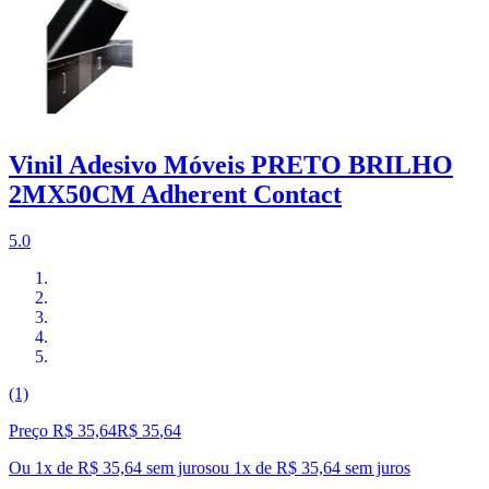
Vinil Adesivo Móveis PRETO BRILHO
2MX50CM Adherent Contact
5.0
(1)
Preço R$ 35,64
R$
35
,
64
Ou 1x de R$ 35,64 sem juros
ou
1
x de
R$ 35,64
sem juros