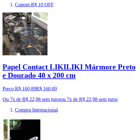
Cupom R$ 10 OFF
Papel Contact LIKILIKI Mármore Preto
e Dourado 40 x 200 cm
Preço R$ 160,89
R$
160
,
89
Ou 7x de R$ 22,98 sem juros
ou
7
x de
R$ 22,98
sem juros
Compra Internacional