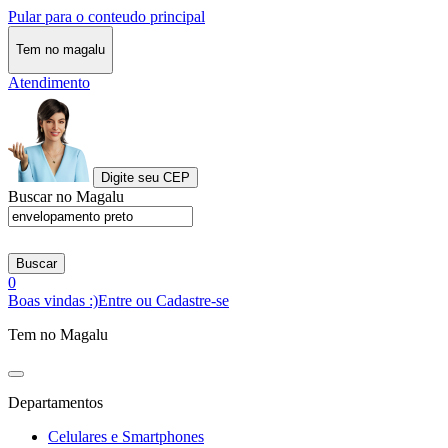
Pular para o conteudo principal
Tem no magalu
Atendimento
Digite seu CEP
Buscar no Magalu
Buscar
0
Boas vindas :)
Entre ou Cadastre-se
Tem no Magalu
Departamentos
Celulares e Smartphones