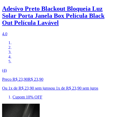
Adesivo Preto Blackout Bloqueia Luz
Solar Porta Janela Box Película Black
Out Película Lavável
4.0
(4)
Preço R$ 23,90
R$
23
,
90
Ou 1x de R$ 23,90 sem juros
ou
1
x de
R$ 23,90
sem juros
Cupom 10% OFF