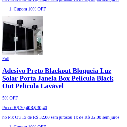
Cupom 10% OFF
Full
Adesivo Preto Blackout Bloqueia Luz
Solar Porta Janela Box Película Black
Out Película Lavável
5% OFF
Preço R$ 30,40
R$
30
,
40
no Pix
Ou 1x de R$ 32,00 sem juros
ou
1
x de
R$ 32,00
sem juros
Cupom 10% OFF