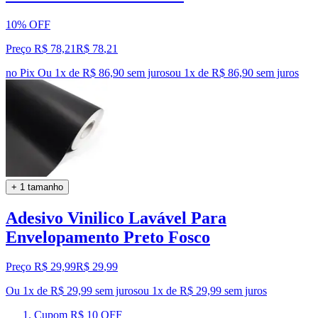
10% OFF
Preço R$ 78,21
R$
78
,
21
no Pix
Ou 1x de R$ 86,90 sem juros
ou
1
x de
R$ 86,90
sem juros
+ 1 tamanho
Adesivo Vinilico Lavável Para
Envelopamento Preto Fosco
Preço R$ 29,99
R$
29
,
99
Ou 1x de R$ 29,99 sem juros
ou
1
x de
R$ 29,99
sem juros
Cupom R$ 10 OFF