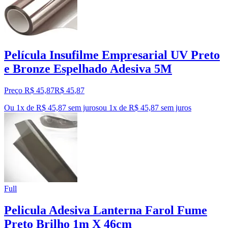
Película Insufilme Empresarial UV Preto
e Bronze Espelhado Adesiva 5M
Preço R$ 45,87
R$
45
,
87
Ou 1x de R$ 45,87 sem juros
ou
1
x de
R$ 45,87
sem juros
Full
Pelicula Adesiva Lanterna Farol Fume
Preto Brilho 1m X 46cm