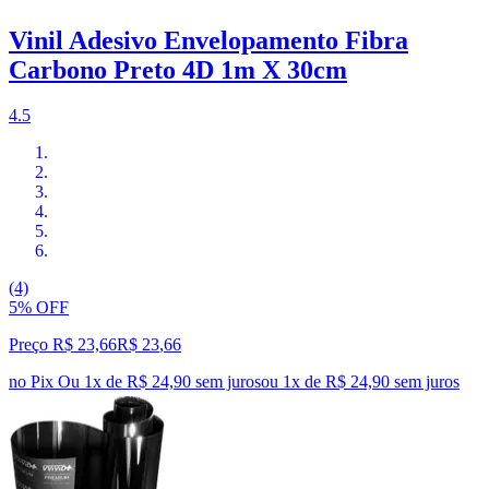
Vinil Adesivo Envelopamento Fibra
Carbono Preto 4D 1m X 30cm
4.5
(4)
5% OFF
Preço R$ 23,66
R$
23
,
66
no Pix
Ou 1x de R$ 24,90 sem juros
ou
1
x de
R$ 24,90
sem juros