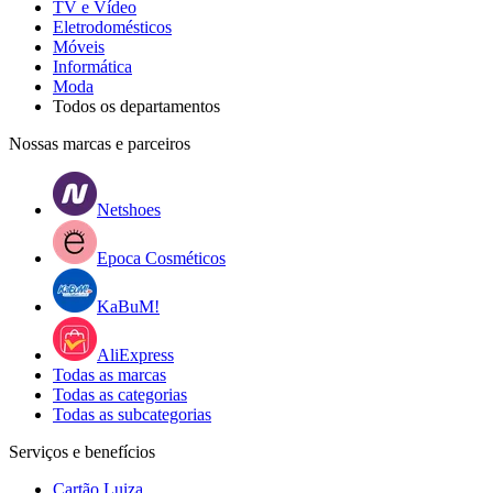
TV e Vídeo
Eletrodomésticos
Móveis
Informática
Moda
Todos os departamentos
Nossas marcas e parceiros
Netshoes
Epoca Cosméticos
KaBuM!
AliExpress
Todas as marcas
Todas as categorias
Todas as subcategorias
Serviços e benefícios
Cartão Luiza