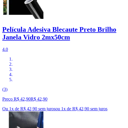
Película Adesiva Blecaute Preto Brilho
Janela Vidro 2mx50cm
4.0
(3)
Preço R$ 42,90
R$
42
,
90
Ou 1x de R$ 42,90 sem juros
ou
1
x de
R$ 42,90
sem juros