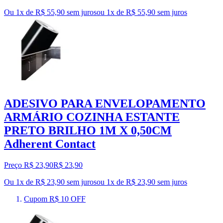
Ou 1x de R$ 55,90 sem juros
ou
1
x de
R$ 55,90
sem juros
ADESIVO PARA ENVELOPAMENTO
ARMÁRIO COZINHA ESTANTE
PRETO BRILHO 1M X 0,50CM
Adherent Contact
Preço R$ 23,90
R$
23
,
90
Ou 1x de R$ 23,90 sem juros
ou
1
x de
R$ 23,90
sem juros
Cupom R$ 10 OFF