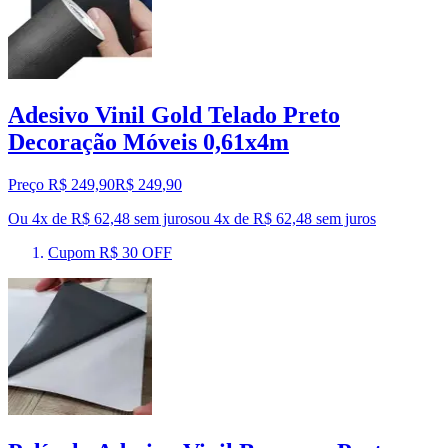
Adesivo Vinil Gold Telado Preto
Decoração Móveis 0,61x4m
Preço R$ 249,90
R$
249
,
90
Ou 4x de R$ 62,48 sem juros
ou
4
x de
R$ 62,48
sem juros
Cupom R$ 30 OFF