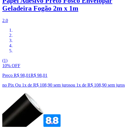
Papel Adesivo Preto Fosco Envelopar
Geladeira Fogão 2m x 1m
2.0
(1)
10% OFF
Preço R$ 98,01
R$
98
,
01
no Pix
Ou 1x de R$ 108,90 sem juros
ou
1
x de
R$ 108,90
sem juros