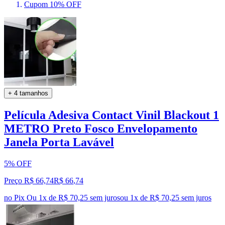
Cupom 10% OFF
+ 4 tamanhos
Película Adesiva Contact Vinil Blackout 1
METRO Preto Fosco Envelopamento
Janela Porta Lavável
5% OFF
Preço R$ 66,74
R$
66
,
74
no Pix
Ou 1x de R$ 70,25 sem juros
ou
1
x de
R$ 70,25
sem juros