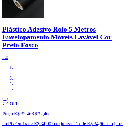
Plástico Adesivo Rolo 5 Metros
Envelopamento Móveis Lavável Cor
Preto Fosco
2.0
(1)
7% OFF
Preço R$ 32,46
R$
32
,
46
no Pix
Ou 1x de R$ 34,90 sem juros
ou
1
x de
R$ 34,90
sem juros