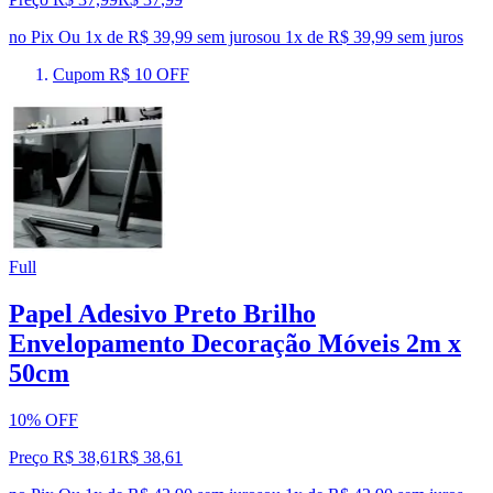
no Pix
Ou 1x de R$ 39,99 sem juros
ou
1
x de
R$ 39,99
sem juros
Cupom R$ 10 OFF
Full
Papel Adesivo Preto Brilho
Envelopamento Decoração Móveis 2m x
50cm
10% OFF
Preço R$ 38,61
R$
38
,
61