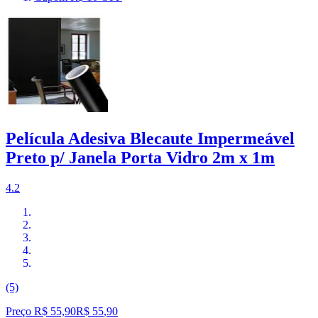
Película Adesiva Blecaute Impermeável
Preto p/ Janela Porta Vidro 2m x 1m
4.2
(5)
Preço R$ 55,90
R$
55
,
90