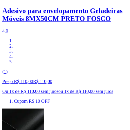
Adesivo para envelopamento Geladeiras
Móveis 8MX50CM PRETO FOSCO
4.0
(1)
Preço R$ 110,00
R$
110
,
00
Ou 1x de R$ 110,00 sem juros
ou
1
x de
R$ 110,00
sem juros
Cupom R$ 10 OFF