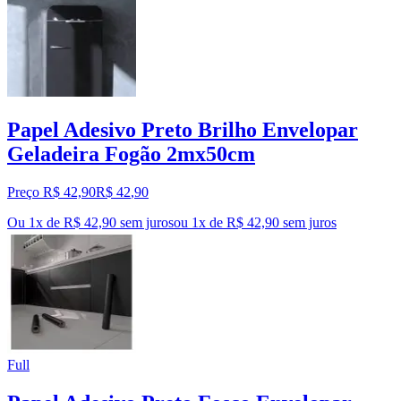
Papel Adesivo Preto Brilho Envelopar
Geladeira Fogão 2mx50cm
Preço R$ 42,90
R$
42
,
90
Ou 1x de R$ 42,90 sem juros
ou
1
x de
R$ 42,90
sem juros
Full