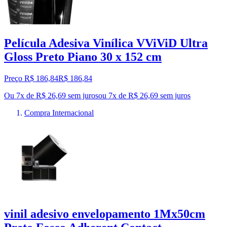
Película Adesiva Vinílica VViViD Ultra
Gloss Preto Piano 30 x 152 cm
Preço R$ 186,84
R$
186
,
84
Ou 7x de R$ 26,69 sem juros
ou
7
x de
R$ 26,69
sem juros
Compra Internacional
vinil adesivo envelopamento 1Mx50cm