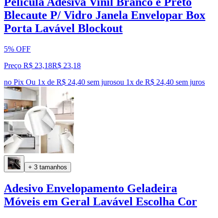
Película Adesiva Vinil Branco e Preto
Blecaute P/ Vidro Janela Envelopar Box
Porta Lavável Blockout
5% OFF
Preço R$ 23,18
R$
23
,
18
no Pix
Ou 1x de R$ 24,40 sem juros
ou
1
x de
R$ 24,40
sem juros
+ 3 tamanhos
Adesivo Envelopamento Geladeira
Móveis em Geral Lavável Escolha Cor