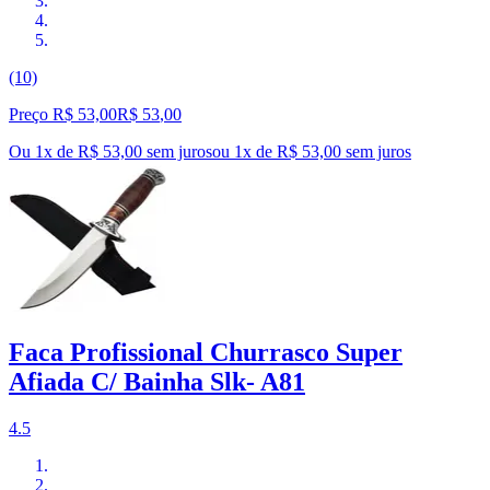
(10)
Preço R$ 53,00
R$
53
,
00
Ou 1x de R$ 53,00 sem juros
ou
1
x de
R$ 53,00
sem juros
Faca Profissional Churrasco Super
Afiada C/ Bainha Slk- A81
4.5