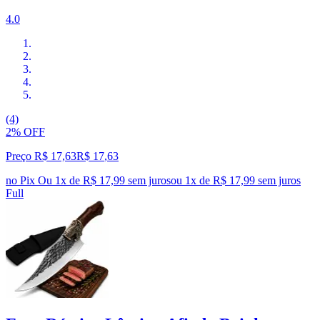
4.0
(4)
2% OFF
Preço R$ 17,63
R$
17
,
63
no Pix
Ou 1x de R$ 17,99 sem juros
ou
1
x de
R$ 17,99
sem juros
Full