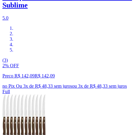
Sublime
5.0
(3)
2% OFF
Preço R$ 142,09
R$
142
,
09
no Pix
Ou 3x de R$ 48,33 sem juros
ou
3
x de
R$ 48,33
sem juros
Full