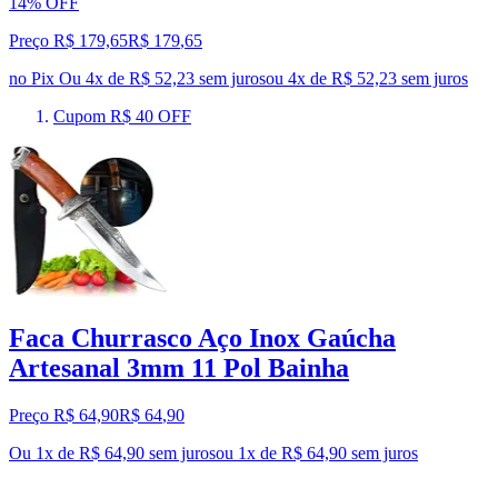
14% OFF
Preço R$ 179,65
R$
179
,
65
no Pix
Ou 4x de R$ 52,23 sem juros
ou
4
x de
R$ 52,23
sem juros
Cupom R$ 40 OFF
Faca Churrasco Aço Inox Gaúcha
Artesanal 3mm 11 Pol Bainha
Preço R$ 64,90
R$
64
,
90
Ou 1x de R$ 64,90 sem juros
ou
1
x de
R$ 64,90
sem juros