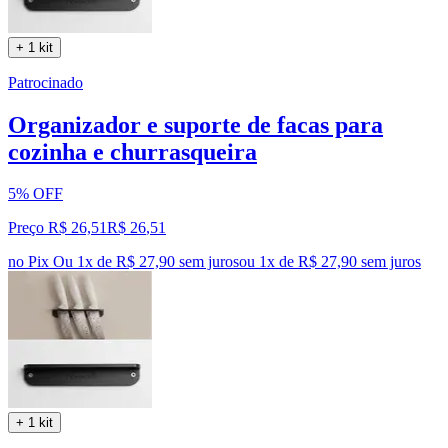
+ 1 kit
Patrocinado
Organizador e suporte de facas para
cozinha e churrasqueira
5% OFF
Preço R$ 26,51
R$
26
,
51
no Pix
Ou 1x de R$ 27,90 sem juros
ou
1
x de
R$ 27,90
sem juros
+ 1 kit