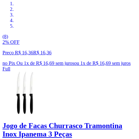
(8)
2% OFF
Preço R$ 16,36
R$
16
,
36
no Pix
Ou 1x de R$ 16,69 sem juros
ou
1
x de
R$ 16,69
sem juros
Full
Jogo de Facas Churrasco Tramontina
Inox Ipanema 3 Peças