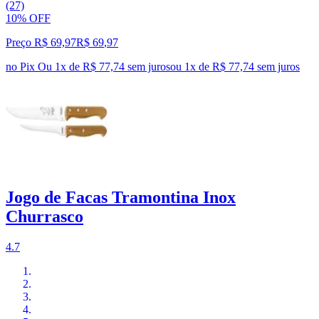
(27)
10% OFF
Preço R$ 69,97
R$
69
,
97
no Pix
Ou 1x de R$ 77,74 sem juros
ou
1
x de
R$ 77,74
sem juros
Jogo de Facas Tramontina Inox
Churrasco
4.7