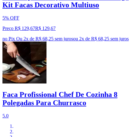
Kit Facas Decorativo Multiuso
5% OFF
Preço R$ 129,67
R$
129
,
67
no Pix
Ou 2x de R$ 68,25 sem juros
ou
2
x de
R$ 68,25
sem juros
Faca Profissional Chef De Cozinha 8
Polegadas Para Churrasco
5.0