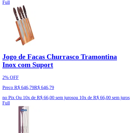
Full
Jogo de Facas Churrasco Tramontina
Inox com Suport
2% OFF
Preço R$ 646,79
R$
646
,
79
no Pix
Ou 10x de R$ 66,00 sem juros
ou
10
x de
R$ 66,00
sem juros
Full