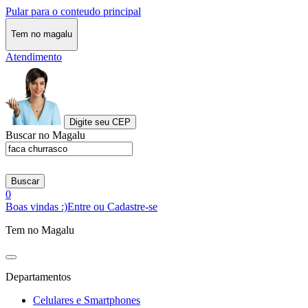
Pular para o conteudo principal
Tem no magalu
Atendimento
Digite seu CEP
Buscar no Magalu
Buscar
0
Boas vindas :)
Entre ou Cadastre-se
Tem no Magalu
Departamentos
Celulares e Smartphones