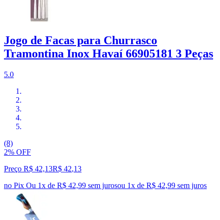
Jogo de Facas para Churrasco
Tramontina Inox Havaí 66905181 3 Peças
5.0
(8)
2% OFF
Preço R$ 42,13
R$
42
,
13
no Pix
Ou 1x de R$ 42,99 sem juros
ou
1
x de
R$ 42,99
sem juros