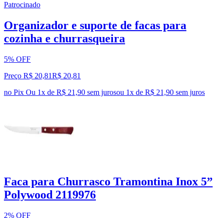
Patrocinado
Organizador e suporte de facas para
cozinha e churrasqueira
5% OFF
Preço R$ 20,81
R$
20
,
81
no Pix
Ou 1x de R$ 21,90 sem juros
ou
1
x de
R$ 21,90
sem juros
Faca para Churrasco Tramontina Inox 5”
Polywood 2119976
2% OFF