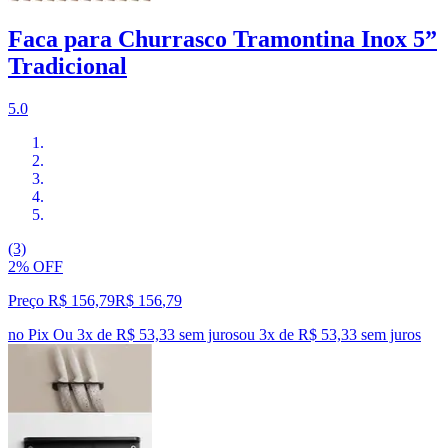
Faca para Churrasco Tramontina Inox 5”
Tradicional
5.0
(3)
2% OFF
Preço R$ 156,79
R$
156
,
79
no Pix
Ou 3x de R$ 53,33 sem juros
ou
3
x de
R$ 53,33
sem juros