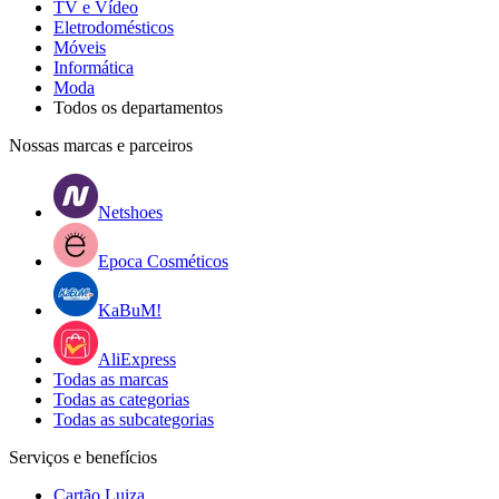
TV e Vídeo
Eletrodomésticos
Móveis
Informática
Moda
Todos os departamentos
Nossas marcas e parceiros
Netshoes
Epoca Cosméticos
KaBuM!
AliExpress
Todas as marcas
Todas as categorias
Todas as subcategorias
Serviços e benefícios
Cartão Luiza