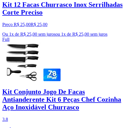
Kit 12 Facas Churrasco Inox Serrilhadas
Corte Preciso
Preço R$ 25,00
R$
25
,
00
Ou 1x de R$ 25,00 sem juros
ou
1
x de
R$ 25,00
sem juros
Full
Kit Conjunto Jogo De Facas
Antianderente Kit 6 Peças Chef Cozinha
Aço Inoxidável Churrasco
3.8