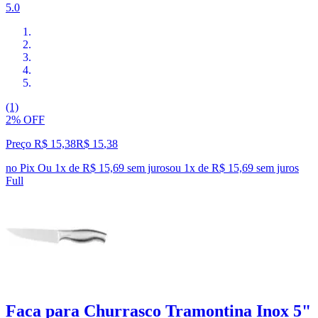
5.0
(1)
2% OFF
Preço R$ 15,38
R$
15
,
38
no Pix
Ou 1x de R$ 15,69 sem juros
ou
1
x de
R$ 15,69
sem juros
Full
Faca para Churrasco Tramontina Inox 5"