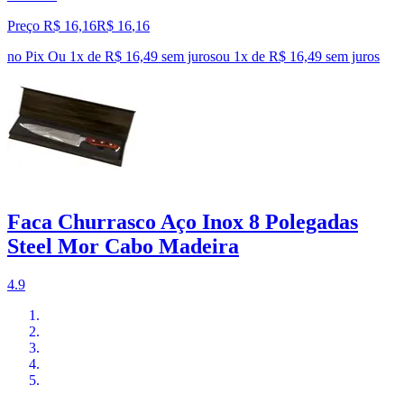
Preço R$ 16,16
R$
16
,
16
no Pix
Ou 1x de R$ 16,49 sem juros
ou
1
x de
R$ 16,49
sem juros
Faca Churrasco Aço Inox 8 Polegadas
Steel Mor Cabo Madeira
4.9