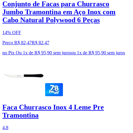
Conjunto de Facas para Churrasco
Jumbo Tramontina em Aço Inox com
Cabo Natural Polywood 6 Peças
14% OFF
Preço R$ 82,47
R$
82
,
47
no Pix
Ou 1x de R$ 95,90 sem juros
ou
1
x de
R$ 95,90
sem juros
Faca Churrasco Inox 4 Leme Pre
Tramontina
4.8