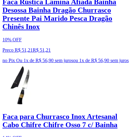
Faca Rústica Lâmina Afiada Bainha
Desossa Bainha Dragão Churrasco
Presente Pai Marido Pesca Dragão
Chinês Inox
10% OFF
Preço R$ 51,21
R$
51
,
21
no Pix
Ou 1x de R$ 56,90 sem juros
ou
1
x de
R$ 56,90
sem juros
Faca para Churrasco Inox Artesanal
Cabo Chifre Chifre Osso 7 c/ Bainha