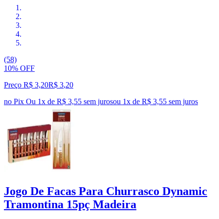
(58)
10% OFF
Preço R$ 3,20
R$
3
,
20
no Pix
Ou 1x de R$ 3,55 sem juros
ou
1
x de
R$ 3,55
sem juros
Jogo De Facas Para Churrasco Dynamic
Tramontina 15pç Madeira