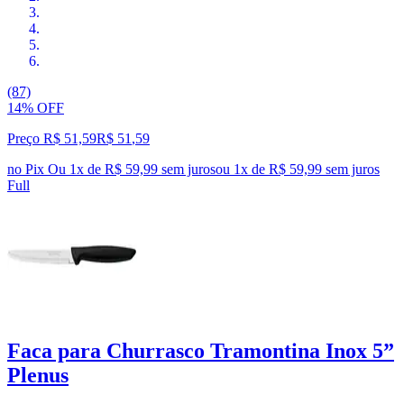
(87)
14% OFF
Preço R$ 51,59
R$
51
,
59
no Pix
Ou 1x de R$ 59,99 sem juros
ou
1
x de
R$ 59,99
sem juros
Full
Faca para Churrasco Tramontina Inox 5”
Plenus