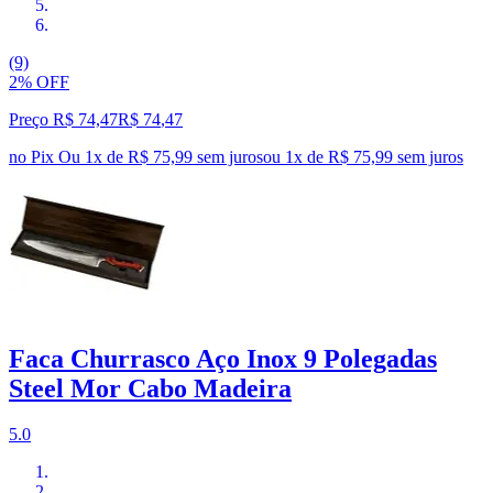
(9)
2% OFF
Preço R$ 74,47
R$
74
,
47
no Pix
Ou 1x de R$ 75,99 sem juros
ou
1
x de
R$ 75,99
sem juros
Faca Churrasco Aço Inox 9 Polegadas
Steel Mor Cabo Madeira
5.0