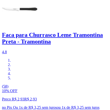
Faca para Churrasco Leme Tramontina
Preta - Tramontina
4.8
(58)
10% OFF
Preço R$ 2,93
R$
2
,
93
no Pix
Ou 1x de R$ 3,25 sem juros
ou
1
x de
R$ 3,25
sem juros