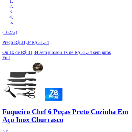
(16272)
Preço R$ 31,34
R$
31
,
34
Ou 1x de R$ 31,34 sem juros
ou
1
x de
R$ 31,34
sem juros
Full
Faqueiro Chef 6 Peças Preto Cozinha Em
Aço Inox Churrasco