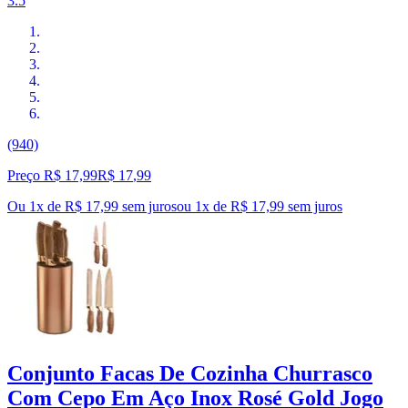
3.5
(940)
Preço R$ 17,99
R$
17
,
99
Ou 1x de R$ 17,99 sem juros
ou
1
x de
R$ 17,99
sem juros
Conjunto Facas De Cozinha Churrasco
Com Cepo Em Aço Inox Rosé Gold Jogo