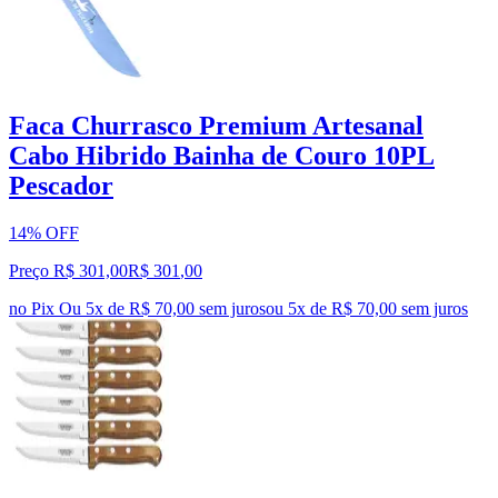
Faca Churrasco Premium Artesanal
Cabo Hibrido Bainha de Couro 10PL
Pescador
14% OFF
Preço R$ 301,00
R$
301
,
00
no Pix
Ou 5x de R$ 70,00 sem juros
ou
5
x de
R$ 70,00
sem juros