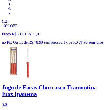
(12)
10% OFF
Preço R$ 71,01
R$
71
,
01
no Pix
Ou 1x de R$ 78,90 sem juros
ou
1
x de
R$ 78,90
sem juros
Jogo de Facas Churrasco Tramontina
Inox Ipanema
5.0