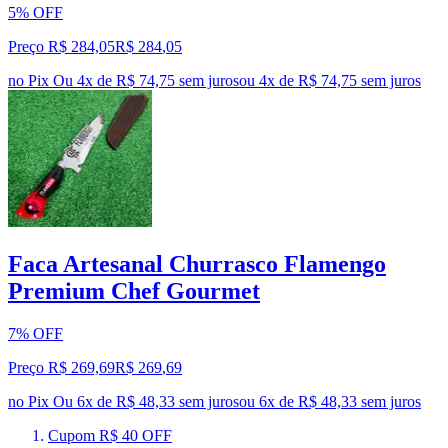
5% OFF
Preço R$ 284,05
R$
284
,
05
no Pix
Ou 4x de R$ 74,75 sem juros
ou
4
x de
R$ 74,75
sem juros
Faca Artesanal Churrasco Flamengo
Premium Chef Gourmet
7% OFF
Preço R$ 269,69
R$
269
,
69
no Pix
Ou 6x de R$ 48,33 sem juros
ou
6
x de
R$ 48,33
sem juros
Cupom R$ 40 OFF