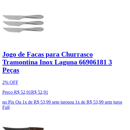
Jogo de Facas para Churrasco
Tramontina Inox Laguna 66906181 3
Peças
2% OFF
Preço R$ 52,91
R$
52
,
91
no Pix
Ou 1x de R$ 53,99 sem juros
ou
1
x de
R$ 53,99
sem juros
Full