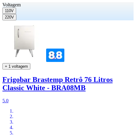
Voltagem
110V
220V
+ 1 voltagem
Frigobar Brastemp Retrô 76 Litros
Classic White - BRA08MB
5.0