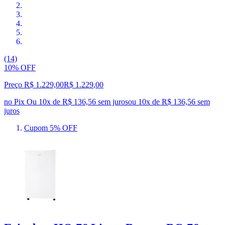
(14)
10% OFF
Preço R$ 1.229,00
R$
1.229
,
00
no Pix
Ou 10x de R$ 136,56 sem juros
ou
10
x de
R$ 136,56
sem
juros
Cupom 5% OFF