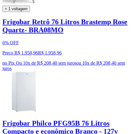
+ 1 voltagem
Frigobar Retrô 76 Litros Brastemp Rose
Quartz- BRA08MO
6% OFF
Preço R$ 1.958,96
R$
1.958
,
96
no Pix
Ou 10x de R$ 208,40 sem juros
ou
10
x de
R$ 208,40
sem
juros
Frigobar Philco PFG95B 76 Litros
Compacto e econômico Branco - 127v