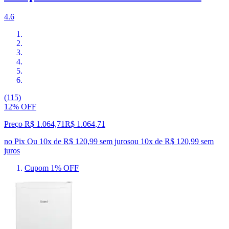
4.6
(115)
12% OFF
Preço R$ 1.064,71
R$
1.064
,
71
no Pix
Ou 10x de R$ 120,99 sem juros
ou
10
x de
R$ 120,99
sem
juros
Cupom 1% OFF