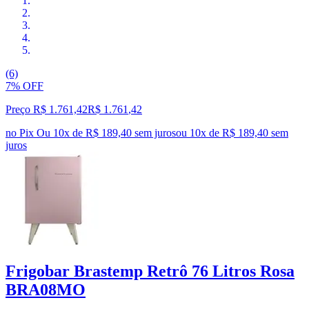
(6)
7% OFF
Preço R$ 1.761,42
R$
1.761
,
42
no Pix
Ou 10x de R$ 189,40 sem juros
ou
10
x de
R$ 189,40
sem
juros
Frigobar Brastemp Retrô 76 Litros Rosa
BRA08MO