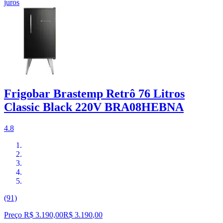
juros
Frigobar Brastemp Retrô 76 Litros
Classic Black 220V BRA08HEBNA
4.8
(91)
Preço R$ 3.190,00
R$
3.190
,
00