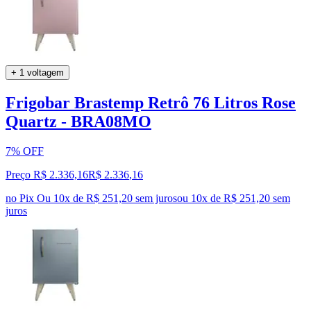
+ 1 voltagem
Frigobar Brastemp Retrô 76 Litros Rose
Quartz - BRA08MO
7% OFF
Preço R$ 2.336,16
R$
2.336
,
16
no Pix
Ou 10x de R$ 251,20 sem juros
ou
10
x de
R$ 251,20
sem
juros