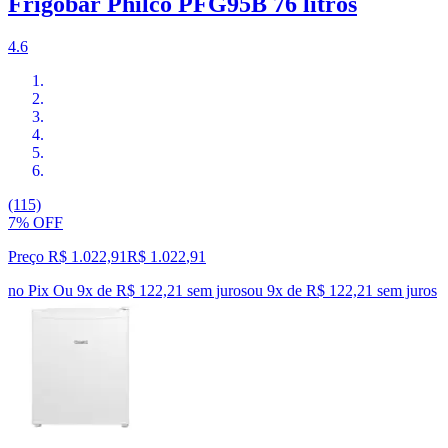
Frigobar Philco PFG95B 76 litros
4.6
(115)
7% OFF
Preço R$ 1.022,91
R$
1.022
,
91
no Pix
Ou 9x de R$ 122,21 sem juros
ou
9
x de
R$ 122,21
sem juros