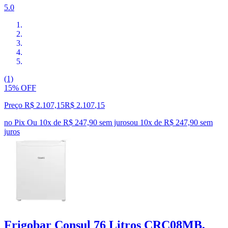
5.0
(1)
15% OFF
Preço R$ 2.107,15
R$
2.107
,
15
no Pix
Ou 10x de R$ 247,90 sem juros
ou
10
x de
R$ 247,90
sem
juros
Frigobar Consul 76 Litros CRC08MB,