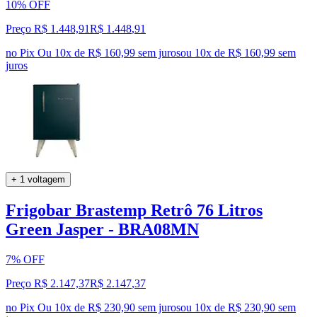
10% OFF
Preço R$ 1.448,91
R$
1.448
,
91
no Pix
Ou 10x de R$ 160,99 sem juros
ou
10
x de
R$ 160,99
sem
juros
+ 1 voltagem
Frigobar Brastemp Retrô 76 Litros
Green Jasper - BRA08MN
7% OFF
Preço R$ 2.147,37
R$
2.147
,
37
no Pix
Ou 10x de R$ 230,90 sem juros
ou
10
x de
R$ 230,90
sem