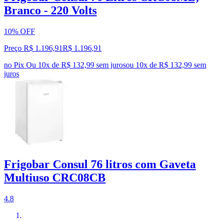
Branco - 220 Volts
10% OFF
Preço R$ 1.196,91
R$
1.196
,
91
no Pix
Ou 10x de R$ 132,99 sem juros
ou
10
x de
R$ 132,99
sem
juros
Frigobar Consul 76 litros com Gaveta
Multiuso CRC08CB
4.8