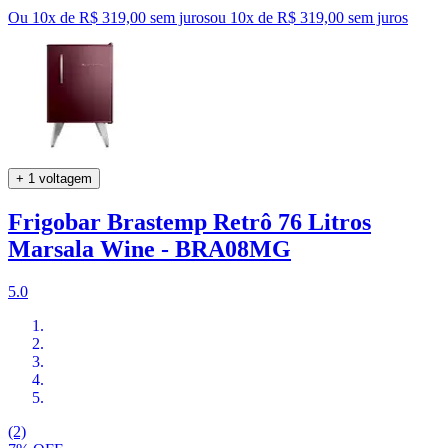
Ou 10x de R$ 319,00 sem juros
ou
10
x de
R$ 319,00
sem juros
+ 1 voltagem
Frigobar Brastemp Retrô 76 Litros
Marsala Wine - BRA08MG
5.0
(2)