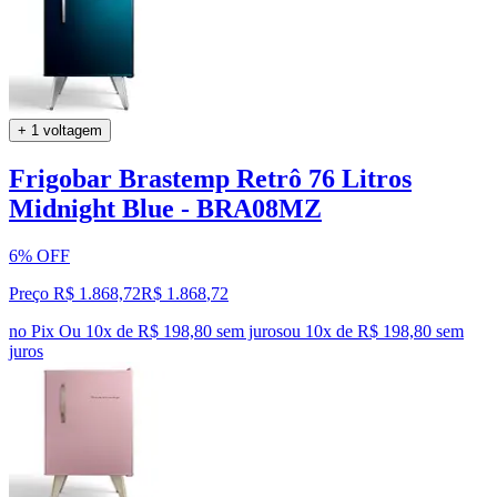
+ 1 voltagem
Frigobar Brastemp Retrô 76 Litros
Midnight Blue - BRA08MZ
6% OFF
Preço R$ 1.868,72
R$
1.868
,
72
no Pix
Ou 10x de R$ 198,80 sem juros
ou
10
x de
R$ 198,80
sem
juros