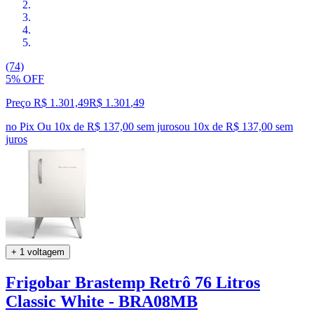
(74)
5% OFF
Preço R$ 1.301,49
R$
1.301
,
49
no Pix
Ou 10x de R$ 137,00 sem juros
ou
10
x de
R$ 137,00
sem
juros
+ 1 voltagem
Frigobar Brastemp Retrô 76 Litros
Classic White - BRA08MB