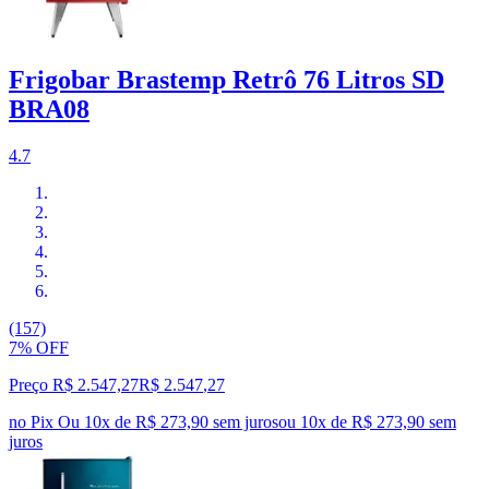
Frigobar Brastemp Retrô 76 Litros SD
BRA08
4.7
(157)
7% OFF
Preço R$ 2.547,27
R$
2.547
,
27
no Pix
Ou 10x de R$ 273,90 sem juros
ou
10
x de
R$ 273,90
sem
juros