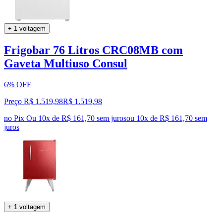
+ 1 voltagem
Frigobar 76 Litros CRC08MB com
Gaveta Multiuso Consul
6% OFF
Preço R$ 1.519,98
R$
1.519
,
98
no Pix
Ou 10x de R$ 161,70 sem juros
ou
10
x de
R$ 161,70
sem
juros
+ 1 voltagem