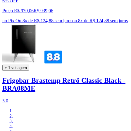
6% OFF
Preço R$ 939,06
R$
939
,
06
no Pix
Ou 8x de R$ 124,88 sem juros
ou
8
x de
R$ 124,88
sem juros
+ 1 voltagem
Frigobar Brastemp Retrô Classic Black -
BRA08ME
5.0