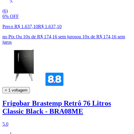
(6)
6% OFF
Preço R$ 1.637,10
R$
1.637
,
10
no Pix
Ou 10x de R$ 174,16 sem juros
ou
10
x de
R$ 174,16
sem
juros
+ 1 voltagem
Frigobar Brastemp Retrô 76 Litros
Classic Black - BRA08ME
5.0