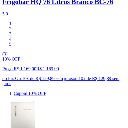
Frigobar HQ 76 Litros Branco BC-76
5.0
(3)
10% OFF
Preço R$ 1.169,00
R$
1.169
,
00
no Pix
Ou 10x de R$ 129,89 sem juros
ou
10
x de
R$ 129,89
sem
juros
Cupom 10% OFF