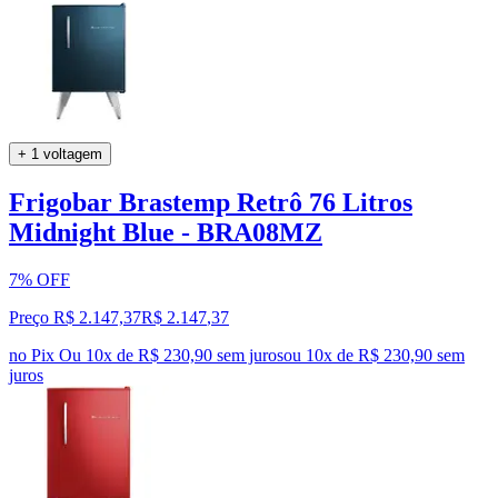
+ 1 voltagem
Frigobar Brastemp Retrô 76 Litros
Midnight Blue - BRA08MZ
7% OFF
Preço R$ 2.147,37
R$
2.147
,
37
no Pix
Ou 10x de R$ 230,90 sem juros
ou
10
x de
R$ 230,90
sem
juros