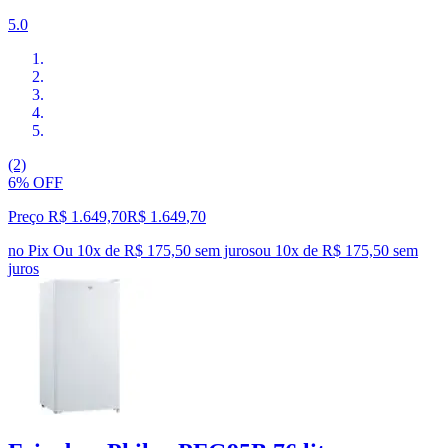
5.0
(2)
6% OFF
Preço R$ 1.649,70
R$
1.649
,
70
no Pix
Ou 10x de R$ 175,50 sem juros
ou
10
x de
R$ 175,50
sem
juros