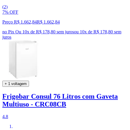
(2)
7% OFF
Preço R$ 1.662,84
R$
1.662
,
84
no Pix
Ou 10x de R$ 178,80 sem juros
ou
10
x de
R$ 178,80
sem
juros
+ 1 voltagem
Frigobar Consul 76 Litros com Gaveta
Multiuso - CRC08CB
4.8