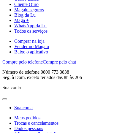
Cliente Ouro
Magalu seguros
Blog da Lu
Maga +
WhatsApp da Lu
Todos os serviços
Comprar na loja
Vender no Magalu
Baixe o aplicativo
Compre pelo telefone
Compre pelo chat
Número de telefone 0800 773 3838
Seg. à Dom. exceto feriados das 8h às 20h
Sua conta
Sua conta
Meus pedidos
Trocas e cancelamentos
Dados pessoais