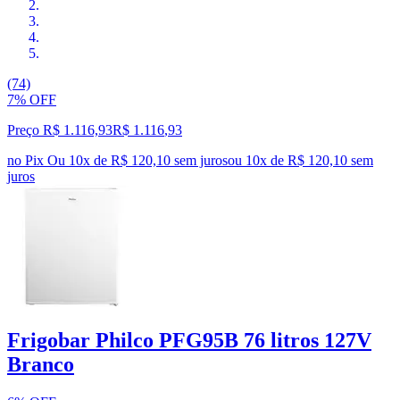
(74)
7% OFF
Preço R$ 1.116,93
R$
1.116
,
93
no Pix
Ou 10x de R$ 120,10 sem juros
ou
10
x de
R$ 120,10
sem
juros
Frigobar Philco PFG95B 76 litros 127V
Branco