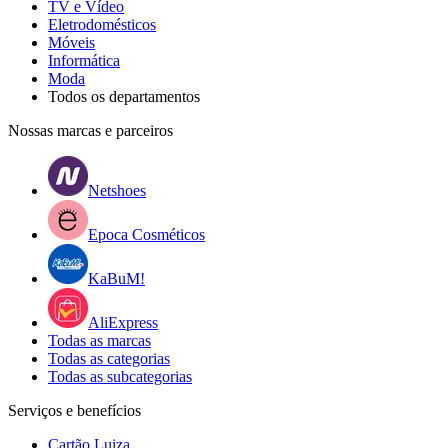
TV e Vídeo
Eletrodomésticos
Móveis
Informática
Moda
Todos os departamentos
Nossas marcas e parceiros
Netshoes
Epoca Cosméticos
KaBuM!
AliExpress
Todas as marcas
Todas as categorias
Todas as subcategorias
Serviços e benefícios
Cartão Luiza