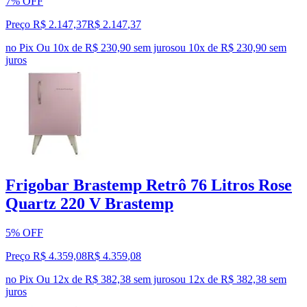
7% OFF
Preço R$ 2.147,37
R$
2.147
,
37
no Pix
Ou 10x de R$ 230,90 sem juros
ou
10
x de
R$ 230,90
sem
juros
Frigobar Brastemp Retrô 76 Litros Rose
Quartz 220 V Brastemp
5% OFF
Preço R$ 4.359,08
R$
4.359
,
08
no Pix
Ou 12x de R$ 382,38 sem juros
ou
12
x de
R$ 382,38
sem
juros