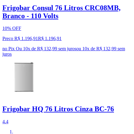
Frigobar Consul 76 Litros CRC08MB,
Branco - 110 Volts
10% OFF
Preço R$ 1.196,91
R$
1.196
,
91
no Pix
Ou 10x de R$ 132,99 sem juros
ou
10
x de
R$ 132,99
sem
juros
Frigobar HQ 76 Litros Cinza BC-76
4.4