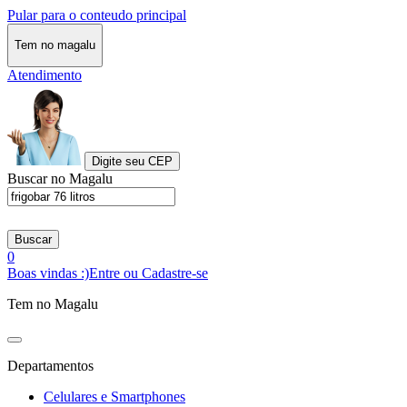
Pular para o conteudo principal
Tem no magalu
Atendimento
Digite seu CEP
Buscar no Magalu
Buscar
0
Boas vindas :)
Entre ou Cadastre-se
Tem no Magalu
Departamentos
Celulares e Smartphones