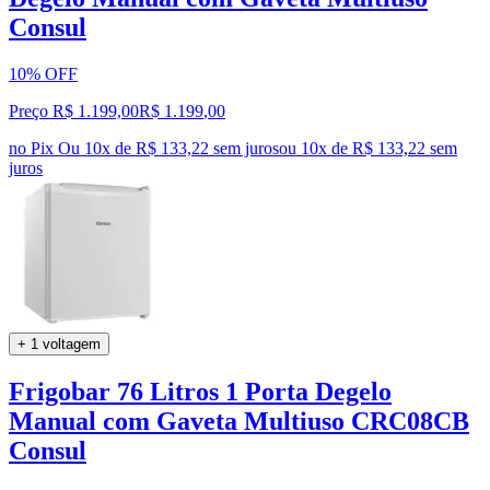
Consul
10% OFF
Preço R$ 1.199,00
R$
1.199
,
00
no Pix
Ou 10x de R$ 133,22 sem juros
ou
10
x de
R$ 133,22
sem
juros
+ 1 voltagem
Frigobar 76 Litros 1 Porta Degelo
Manual com Gaveta Multiuso CRC08CB
Consul