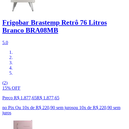
Frigobar Brastemp Retrô 76 Litros
Branco BRA08MB
5.0
(2)
15% OFF
Preço R$ 1.877,65
R$
1.877
,
65
no Pix
Ou 10x de R$ 220,90 sem juros
ou
10
x de
R$ 220,90
sem
juros