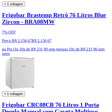
+ 1 voltagem
Frigobar Brastemp Retrô 76 Litros Blue
Zircon - BRA08MW
7% OFF
Preço R$ 2.156,67
R$
2.156
,
67
no Pix
Ou 10x de R$ 231,90 sem juros
ou
10
x de
R$ 231,90
sem
juros
+ 1 voltagem
Frigobar CRC08CB 76 Litros 1 Porta
Degelo Manual com Gaveta Multiuso