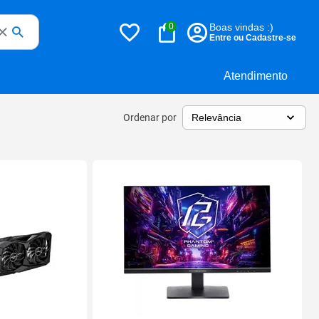
0
Boas vindas :)
Entre ou Cadastre-se
Atendimento
Ordenar por