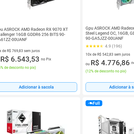
Gpu ASROCK AMD Radeon
u ASROCK AMD Radeon RX 9070 XT
Steel Legend OC, 16GB, G
allenger 16GB GDDR6 256 BITS 90-
90-GA5JZZ-00UANF
A61ZZ-00UANF
4.9 (196)
x de R$ 769,83 sem juros
10x de R$ 542,83 sem juros
vez de R$ 769,83 sem juros
R$ 6.543,53
no Pix
u
10 vez de R$ 542,83 sem juro
R$ 4.776,86
n
ou
% de desconto no pix
)
(
12% de desconto no pix
)
Adicionar à 
Adicionar à sacola
Full