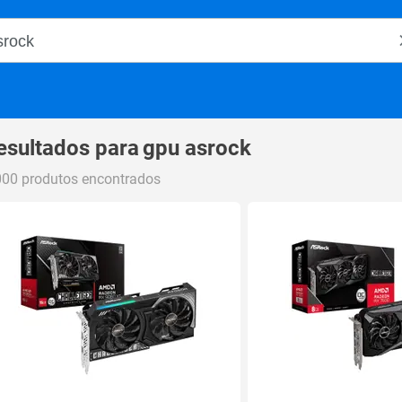
o Magalu
esultados para
gpu asrock
000 produtos encontrados