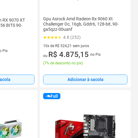
Gpu Asrock Amd Radeon Rx 9060 Xt
 RX 9070 XT
Challenger Oc, 16gb, Gddr6, 128-bit, 90-
56 BITS 90-
ga5qzz-00uanf
4.8 (252)
10x de R$ 524,21 sem juros
s
o Pix
10 vez de R$ 524,21 sem juros
R$ 4.875,15
no Pix
ou
(
7% de desconto no pix
)
Adicionar à sacola
sacola
Full