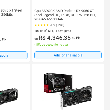
 9070 XT Steel
Gpu ASROCK AMD Radeon RX 9060 XT
 256bits
Steel Legend OC, 16GB, GDDR6, 128-BIT,
90-GA5JZZ-00UANF
4.9 (196)
10x de R$ 511,34 sem juros
10 vez de R$ 511,34 sem juros
R$ 4.346,35
no Pix
s
ou
o Pix
(
15% de desconto no pix
)
Adicionar à sacola
sacola