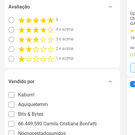
Avaliação
Gp
Ch
5
G
4 e acima
10
3 e acima
10 
o
2 e acima
(
12
1 e acima
Vendido por
Kabum!
Aquiquetemm
Bits & Bytes
66.449.590 Camila Cristiane Bonfatti
Nocnocestadosunidos