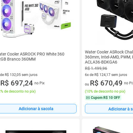
Water Cooler ASRock Chal
ter Cooler ASROCK PRO White 360
360mm, Intel-AMD, PWM, P
GB Branco 360MM
ACLA36-BDKGA6
R$ 1.499,96
6x de R$ 124,17 sem juros
 de R$ 132,05 sem juros
6 vez de R$ 124,17 sem juros
R$ 670,49
ez de R$ 132,05 sem juros
R$ 697,24
no Pi
no Pix
ou
u
(
10% de desconto no pix
)
% de desconto no pix
)
Cupom
R$ 10 OFF
Adicionar à sacola
Adicionar à 