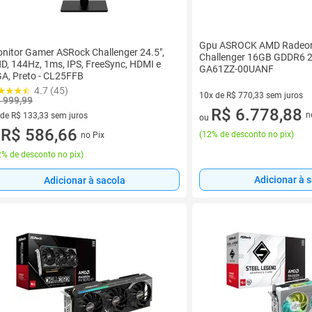
Gpu ASROCK AMD Radeon
nitor Gamer ASRock Challenger 24.5",
Challenger 16GB GDDR6 2
D, 144Hz, 1ms, IPS, FreeSync, HDMI e
GA61ZZ-00UANF
A, Preto - CL25FFB
4.7 (45)
10x de R$ 770,33 sem juros
 999,99
10 vez de R$ 770,33 sem juro
R$ 6.778,88
n
 de R$ 133,33 sem juros
ou
ez de R$ 133,33 sem juros
R$ 586,66
(
12% de desconto no pix
)
no Pix
u
% de desconto no pix
)
Adicionar à 
Adicionar à sacola