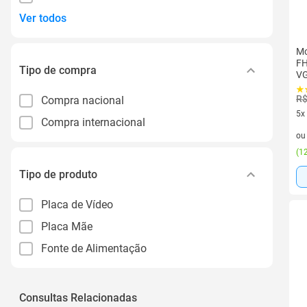
Ver todos
Mo
FH
Tipo de compra
VG
R$
Compra nacional
5x
Compra internacional
5 v
o
(
12
Tipo de produto
Placa de Vídeo
Placa Mãe
Fonte de Alimentação
Consultas Relacionadas