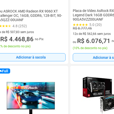
Placa de Vídeo AsRock RX
u ASROCK AMD Radeon RX 9060 XT
Legend Dark 16GB GDDR6
allenger OC, 16GB, GDDR6, 128-BIT, 90-
90GA5VZZ00UANF
A5QZZ-00UANF
5.0 (20)
4.8 (252)
R$ 8.777,46
x de R$ 507,83 sem juros
12x de R$ 562,66 sem juros
vez de R$ 507,83 sem juros
R$ 4.468,86
no Pix
12 vez de R$ 562,66 sem juro
R$ 6.076,71
u
n
ou
% de desconto no pix
)
(
10% de desconto no pix
)
Adicionar à sacola
Adicionar à 
Full