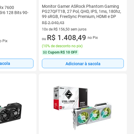
Monitor Gamer ASRock Phantom Gaming
Rx 7600
PG27QFT1B, 27 Pol, QHD, IPS, 1ms, 180hz,
r6 128 Bits 90-
99 sRGB, FreeSync Premium, HDMI e DP
R$ 2.040,43
10x de R$ 156,50 sem juros
10 vez de R$ 156,50 sem juros
R$ 1.408,49
no Pix
s
ou
o Pix
(
10% de desconto no pix
)
Cupom
R$ 10 OFF
sacola
Adicionar à sacola