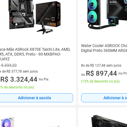
Water Cooler ASROCK Cha
aca-Mãe ASRock X870E Taichi Lite, AMD,
Digital Preto 360MM ARG
5, ATX, DDR5, Preto - 90-MXBPAO-
0UAYZ
 5.333,22
8x de R$ 127,48 sem juros
x de R$ 377,78 sem juros
8 vez de R$ 127,48 sem juros
R$ 897,44
no Pi
ou
vez de R$ 377,78 sem juros
R$ 3.324,44
no Pix
u
(
12% de desconto no pix
)
% de desconto no pix
)
Adicionar à 
Adicionar à sacola