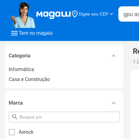
Buscar n
Digite seu CEP
Buscar
Tem no magalu
R
Categoria
1.
Informática
Casa e Construção
Marca
pesquisar
por
filtro
Asrock