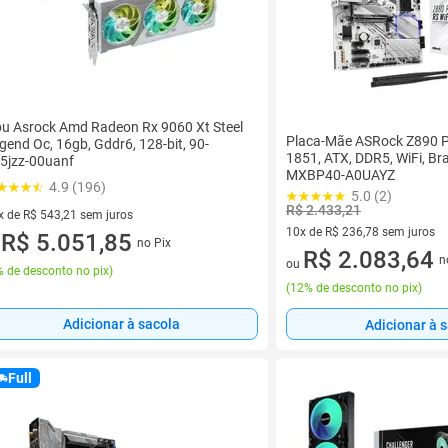
u Asrock Amd Radeon Rx 9060 Xt Steel
Placa-Mãe ASRock Z890 Pr
gend Oc, 16gb, Gddr6, 128-bit, 90-
1851, ATX, DDR5, WiFi, Bra
5jzz-00uanf
MXBP40-A0UAYZ
4.9 (196)
5.0 (2)
R$ 2.433,21
x de R$ 543,21 sem juros
10x de R$ 236,78 sem juros
vez de R$ 543,21 sem juros
R$ 5.051,85
no Pix
u
10 vez de R$ 236,78 sem juro
R$ 2.083,64
n
ou
 de desconto no pix
)
(
12% de desconto no pix
)
Adicionar à sacola
Adicionar à 
Full