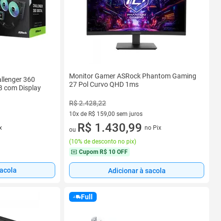
Monitor Gamer ASRock Phantom Gaming
llenger 360
27 Pol Curvo QHD 1ms
B com Display
R$ 2.428,22
10x de R$ 159,00 sem juros
10 vez de R$ 159,00 sem juros
R$ 1.430,99
no Pix
x
ou
(
10% de desconto no pix
)
Cupom
R$ 10 OFF
sacola
Adicionar à sacola
Full