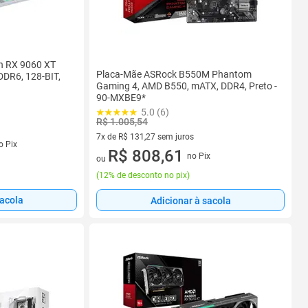
 RX 9060 XT
Placa-Mãe ASRock B550M Phantom
DDR6, 128-BIT,
Gaming 4, AMD B550, mATX, DDR4, Preto -
90-MXBE9*
5.0 (6)
R$ 1.005,54
7x de R$ 131,27 sem juros
s
o Pix
7 vez de R$ 131,27 sem juros
R$ 808,61
no Pix
ou
(
12% de desconto no pix
)
sacola
Adicionar à sacola