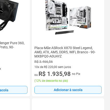
lenger Pure 360,
reto, 90-
Placa-Mãe ASRock X870 Steel Legend,
AMD, ATX, AM5, DDR5, WiFi, Branco - 90-
MXBPQ0-A0UAYZ
R$ 3.466,56
10x de R$ 220,00 sem juros
x
10 vez de R$ 220,00 sem juros
R$ 1.935,98
no Pix
ou
(
12% de desconto no pix
)
Adicionar à sacola
sacola