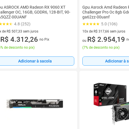
u ASROCK AMD Radeon RX 9060 XT
Gpu Asrock Amd Radeon 
allenger OC, 16GB, GDDR6, 128-BIT, 90-
Challenger Pro Oc 8gb Gdd
A5QZZ-00UANF
ga62zz-00uanf
4.8 (252)
5.0 (106)
x de R$ 507,33 sem juros
10x de R$ 317,66 sem juros
vez de R$ 507,33 sem juros
R$ 4.312,26
10 vez de R$ 317,66 sem juro
R$ 2.954,19
no Pix
n
u
ou
% de desconto no pix
)
(
7% de desconto no pix
)
Adicionar à sacola
Adicionar à 