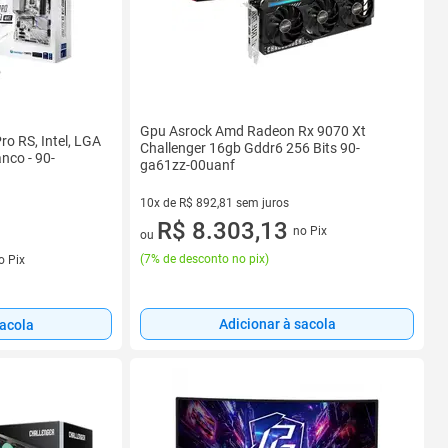
Gpu Asrock Amd Radeon Rx 9070 Xt
o RS, Intel, LGA
Challenger 16gb Gddr6 256 Bits 90-
nco - 90-
ga61zz-00uanf
10x de R$ 892,81 sem juros
10 vez de R$ 892,81 sem juros
R$ 8.303,13
no Pix
ou
s
(
7% de desconto no pix
)
o Pix
Adicionar à sacola
sacola