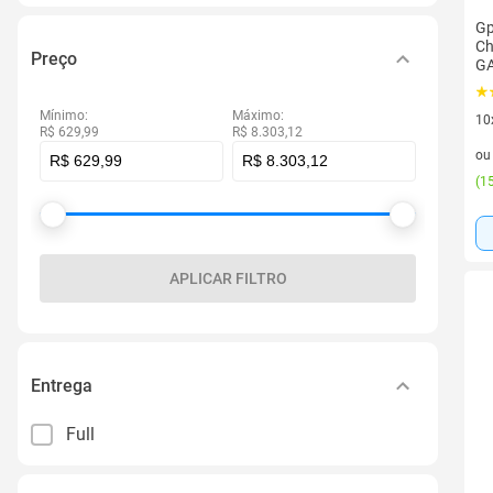
Gp
Ch
Preço
G
Mínimo:
Máximo:
10
R$ 629,99
R$ 8.303,12
10 
o
(
15
APLICAR FILTRO
Entrega
Full