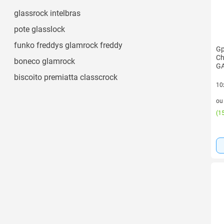
glassrock intelbras
pote glasslock
funko freddys glamrock freddy
Gp
Ch
boneco glamrock
G
biscoito premiatta classcrock
10
10 
o
(
15