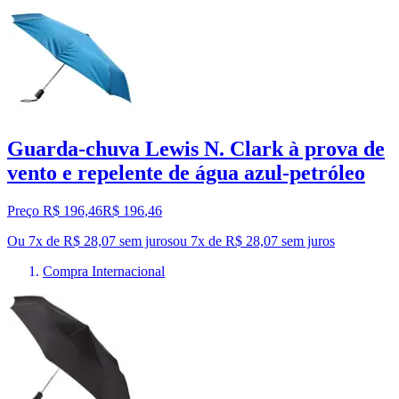
Guarda-chuva Lewis N. Clark à prova de
vento e repelente de água azul-petróleo
Preço R$ 196,46
R$
196
,
46
Ou 7x de R$ 28,07 sem juros
ou
7
x de
R$ 28,07
sem juros
Compra Internacional