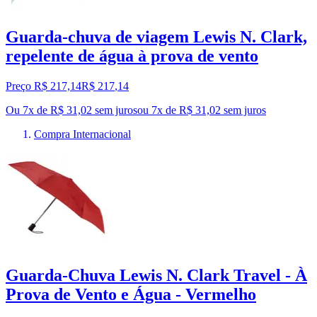
Guarda-chuva de viagem Lewis N. Clark,
repelente de água à prova de vento
Preço R$ 217,14
R$
217
,
14
Ou 7x de R$ 31,02 sem juros
ou
7
x de
R$ 31,02
sem juros
Compra Internacional
Guarda-Chuva Lewis N. Clark Travel - À
Prova de Vento e Água - Vermelho