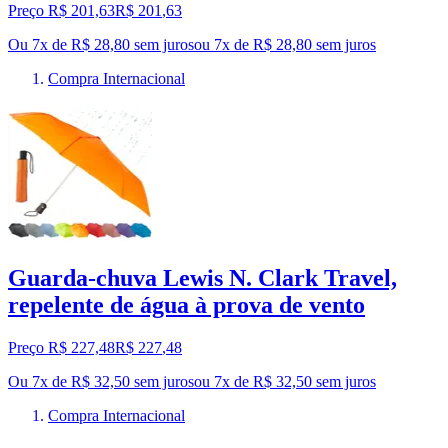
Preço R$ 201,63
R$
201
,
63
Ou 7x de R$ 28,80 sem juros
ou
7
x de
R$ 28,80
sem juros
Compra Internacional
Guarda-chuva Lewis N. Clark Travel,
repelente de água à prova de vento
Preço R$ 227,48
R$
227
,
48
Ou 7x de R$ 32,50 sem juros
ou
7
x de
R$ 32,50
sem juros
Compra Internacional