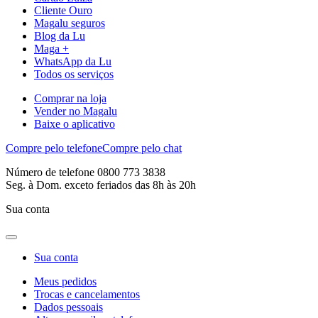
Cliente Ouro
Magalu seguros
Blog da Lu
Maga +
WhatsApp da Lu
Todos os serviços
Comprar na loja
Vender no Magalu
Baixe o aplicativo
Compre pelo telefone
Compre pelo chat
Número de telefone 0800 773 3838
Seg. à Dom. exceto feriados das 8h às 20h
Sua conta
Sua conta
Meus pedidos
Trocas e cancelamentos
Dados pessoais