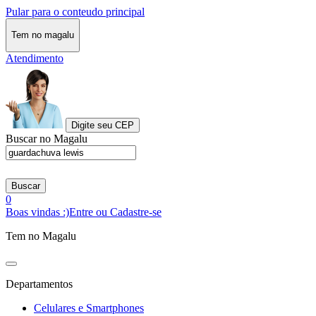
Pular para o conteudo principal
Tem no magalu
Atendimento
Digite seu CEP
Buscar no Magalu
Buscar
0
Boas vindas :)
Entre ou Cadastre-se
Tem no Magalu
Departamentos
Celulares e Smartphones