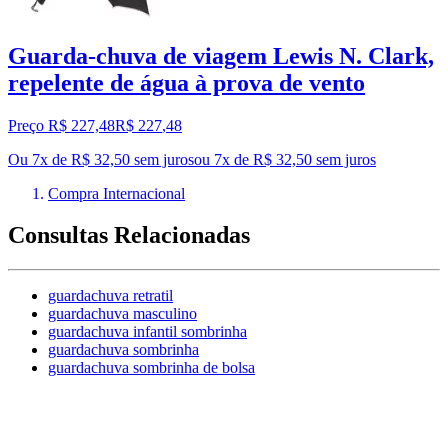
Guarda-chuva de viagem Lewis N. Clark,
repelente de água à prova de vento
Preço R$ 227,48
R$
227
,
48
Ou 7x de R$ 32,50 sem juros
ou
7
x de
R$ 32,50
sem juros
Compra Internacional
Consultas Relacionadas
guardachuva retratil
guardachuva masculino
guardachuva infantil sombrinha
guardachuva sombrinha
guardachuva sombrinha de bolsa