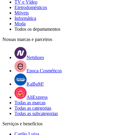
TV e Vídeo
Eletrodomésticos
Móveis
Informática
Moda
Todos os departamentos
Nossas marcas e parceiros
Netshoes
Epoca Cosméticos
KaBuM!
AliExpress
Todas as marcas
Todas as categorias
Todas as subcategorias
Serviços e benefícios
Cartão Luiza