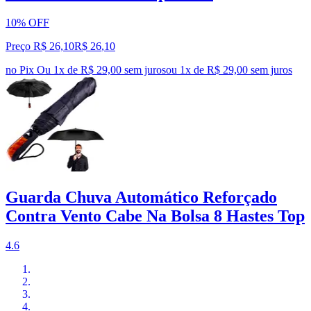
10% OFF
Preço R$ 26,10
R$
26
,
10
no Pix
Ou 1x de R$ 29,00 sem juros
ou
1
x de
R$ 29,00
sem juros
Guarda Chuva Automático Reforçado
Contra Vento Cabe Na Bolsa 8 Hastes Top
4.6