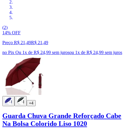
(2)
14% OFF
Preço R$ 21,49
R$
21
,
49
no Pix
Ou 1x de R$ 24,99 sem juros
ou
1
x de
R$ 24,99
sem juros
+4
Guarda Chuva Grande Reforçado Cabe
Na Bolsa Colorido Liso 1020