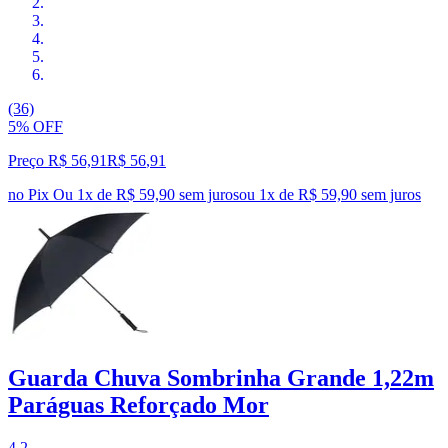
(36)
5% OFF
Preço R$ 56,91
R$
56
,
91
no Pix
Ou 1x de R$ 59,90 sem juros
ou
1
x de
R$ 59,90
sem juros
Guarda Chuva Sombrinha Grande 1,22m
Paráguas Reforçado Mor
4.2