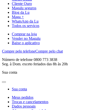
Cliente Ouro
Magalu seguros
Blog da Lu
Maga +
WhatsApp da Lu
Todos os serviços
Comprar na loja
Vender no Magalu
Baixe o aplicativo
Compre pelo telefone
Compre pelo chat
Número de telefone 0800 773 3838
Seg. à Dom. exceto feriados das 8h às 20h
Sua conta
Sua conta
Meus pedidos
Trocas e cancelamentos
Dados pessoais