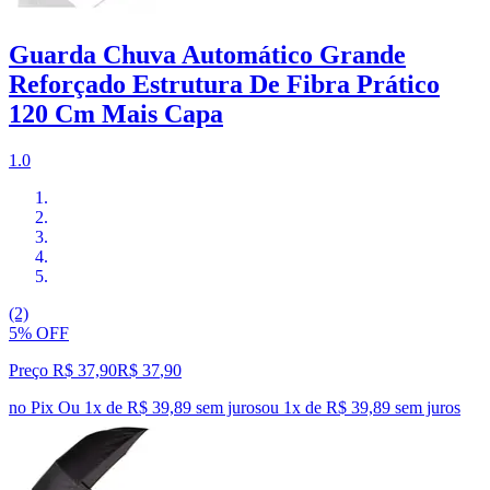
Guarda Chuva Automático Grande
Reforçado Estrutura De Fibra Prático
120 Cm Mais Capa
1.0
(2)
5% OFF
Preço R$ 37,90
R$
37
,
90
no Pix
Ou 1x de R$ 39,89 sem juros
ou
1
x de
R$ 39,89
sem juros