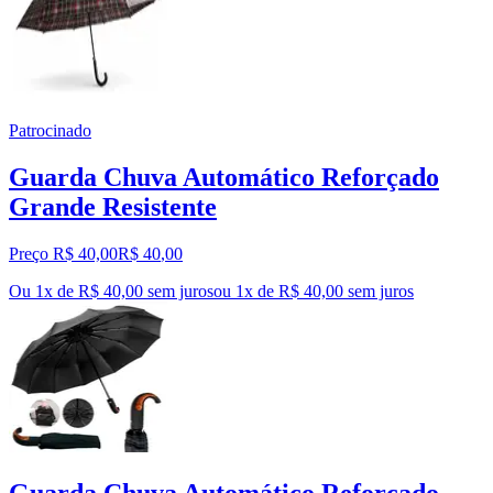
Patrocinado
Guarda Chuva Automático Reforçado
Grande Resistente
Preço R$ 40,00
R$
40
,
00
Ou 1x de R$ 40,00 sem juros
ou
1
x de
R$ 40,00
sem juros