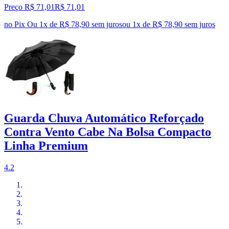
Preço R$ 71,01
R$
71
,
01
no Pix
Ou 1x de R$ 78,90 sem juros
ou
1
x de
R$ 78,90
sem juros
Guarda Chuva Automático Reforçado
Contra Vento Cabe Na Bolsa Compacto
Linha Premium
4.2