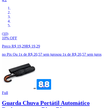
(10)
10% OFF
Preço R$ 19,29
R$
19
,
29
no Pix
Ou 1x de R$ 20,57 sem juros
ou
1
x de
R$ 20,57
sem juros
Full
Guarda Chuva Portátil Automático