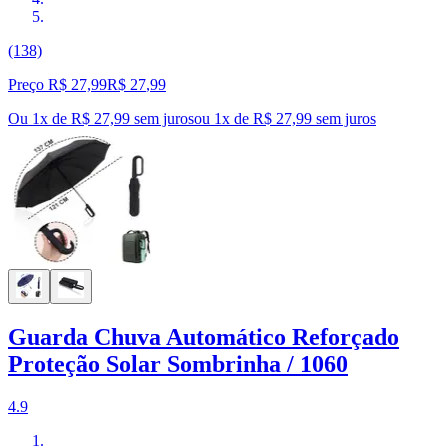
(138)
Preço R$ 27,99
R$
27
,
99
Ou 1x de R$ 27,99 sem juros
ou
1
x de
R$ 27,99
sem juros
Guarda Chuva Automático Reforçado
Proteção Solar Sombrinha / 1060
4.9