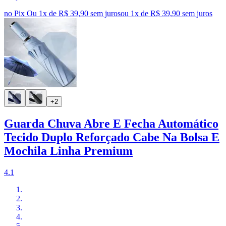
no Pix
Ou 1x de R$ 39,90 sem juros
ou
1
x de
R$ 39,90
sem juros
+2
Guarda Chuva Abre E Fecha Automático
Tecido Duplo Reforçado Cabe Na Bolsa E
Mochila Linha Premium
4.1