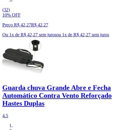
(32)
10% OFF
Preço R$ 42,27
R$
42
,
27
Ou 1x de R$ 42,27 sem juros
ou
1
x de
R$ 42,27
sem juros
Guarda chuva Grande Abre e Fecha
Automático Contra Vento Reforçado
Hastes Duplas
4.5