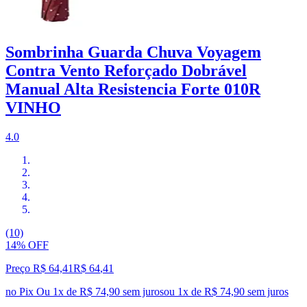
Sombrinha Guarda Chuva Voyagem
Contra Vento Reforçado Dobrável
Manual Alta Resistencia Forte 010R
VINHO
4.0
(10)
14% OFF
Preço R$ 64,41
R$
64
,
41
no Pix
Ou 1x de R$ 74,90 sem juros
ou
1
x de
R$ 74,90
sem juros