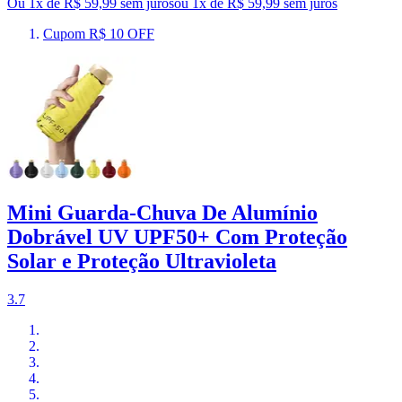
Ou 1x de R$ 59,99 sem juros
ou
1
x de
R$ 59,99
sem juros
Cupom R$ 10 OFF
Mini Guarda-Chuva De Alumínio
Dobrável UV UPF50+ Com Proteção
Solar e Proteção Ultravioleta
3.7