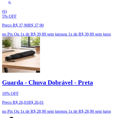
(6)
5% OFF
Preço R$ 37,90
R$
37
,
90
no Pix
Ou 1x de R$ 39,89 sem juros
ou
1
x de
R$ 39,89
sem juros
Guarda - Chuva Dobrável - Preta
10% OFF
Preço R$ 26,01
R$
26
,
01
no Pix
Ou 1x de R$ 28,90 sem juros
ou
1
x de
R$ 28,90
sem juros