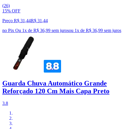
(26)
15% OFF
Preço R$ 31,44
R$
31
,
44
no Pix
Ou 1x de R$ 36,99 sem juros
ou
1
x de
R$ 36,99
sem juros
Guarda Chuva Automático Grande
Reforçado 120 Cm Mais Capa Preto
3.8