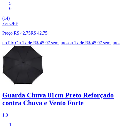
(14)
7% OFF
Preço R$ 42,75
R$
42
,
75
no Pix
Ou 1x de R$ 45,97 sem juros
ou
1
x de
R$ 45,97
sem juros
Guarda Chuva 81cm Preto Reforçado
contra Chuva e Vento Forte
1.0