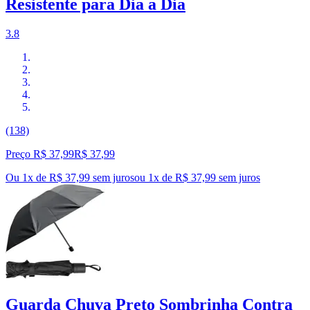
Resistente para Dia a Dia
3.8
(138)
Preço R$ 37,99
R$
37
,
99
Ou 1x de R$ 37,99 sem juros
ou
1
x de
R$ 37,99
sem juros
Guarda Chuva Preto Sombrinha Contra