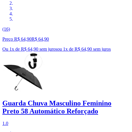
(16)
Preço R$ 64,90
R$
64
,
90
Ou 1x de R$ 64,90 sem juros
ou
1
x de
R$ 64,90
sem juros
Guarda Chuva Masculino Feminino
Preto 58 Automático Reforçado
1.0