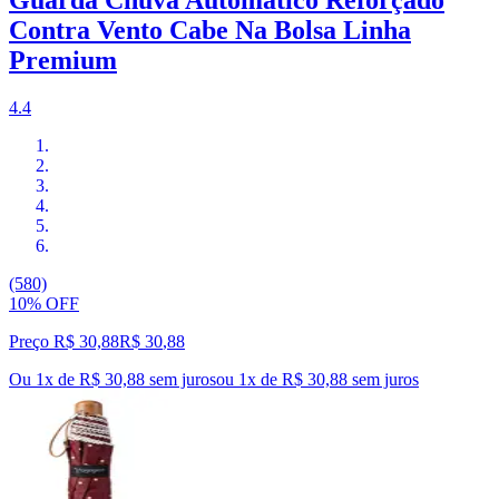
Guarda Chuva Automático Reforçado
Contra Vento Cabe Na Bolsa Linha
Premium
4.4
(580)
10% OFF
Preço R$ 30,88
R$
30
,
88
Ou 1x de R$ 30,88 sem juros
ou
1
x de
R$ 30,88
sem juros