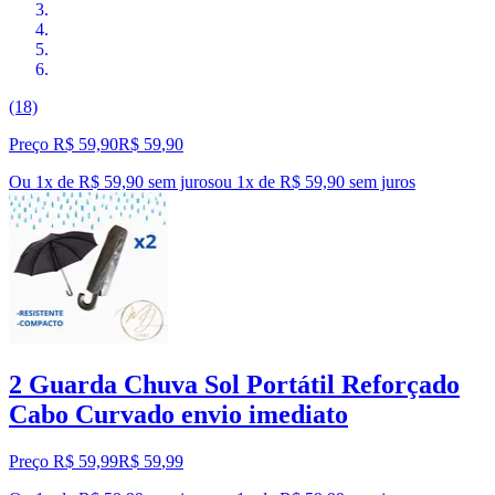
(18)
Preço R$ 59,90
R$
59
,
90
Ou 1x de R$ 59,90 sem juros
ou
1
x de
R$ 59,90
sem juros
2 Guarda Chuva Sol Portátil Reforçado
Cabo Curvado envio imediato
Preço R$ 59,99
R$
59
,
99