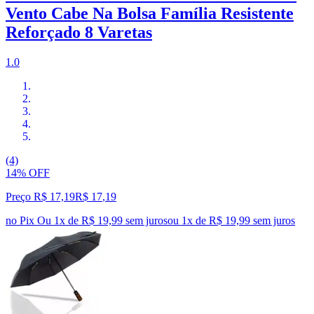
Vento Cabe Na Bolsa Família Resistente
Reforçado 8 Varetas
1.0
(4)
14% OFF
Preço R$ 17,19
R$
17
,
19
no Pix
Ou 1x de R$ 19,99 sem juros
ou
1
x de
R$ 19,99
sem juros