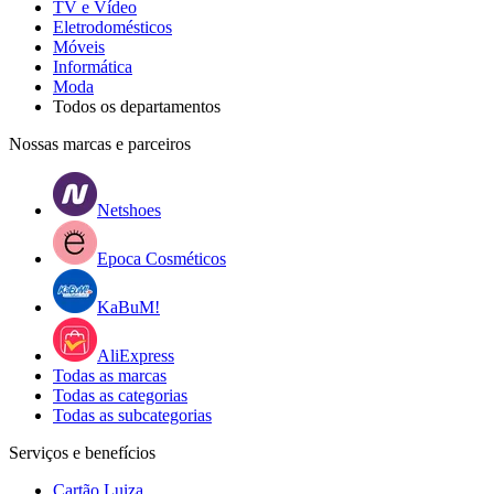
TV e Vídeo
Eletrodomésticos
Móveis
Informática
Moda
Todos os departamentos
Nossas marcas e parceiros
Netshoes
Epoca Cosméticos
KaBuM!
AliExpress
Todas as marcas
Todas as categorias
Todas as subcategorias
Serviços e benefícios
Cartão Luiza