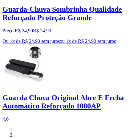
Guarda-Chuva Sombrinha Qualidade
Reforçado Proteção Grande
Preço R$ 24,90
R$
24
,
90
Ou 1x de R$ 24,90 sem juros
ou
1
x de
R$ 24,90
sem juros
Guarda Chuva Original Abre E Fecha
Automático Reforçado 1080AP
4.6