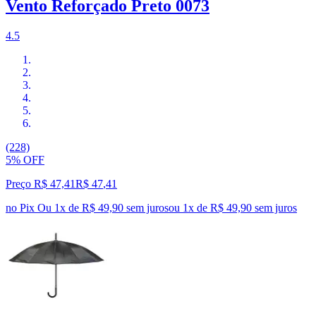
Vento Reforçado Preto 0073
4.5
(228)
5% OFF
Preço R$ 47,41
R$
47
,
41
no Pix
Ou 1x de R$ 49,90 sem juros
ou
1
x de
R$ 49,90
sem juros