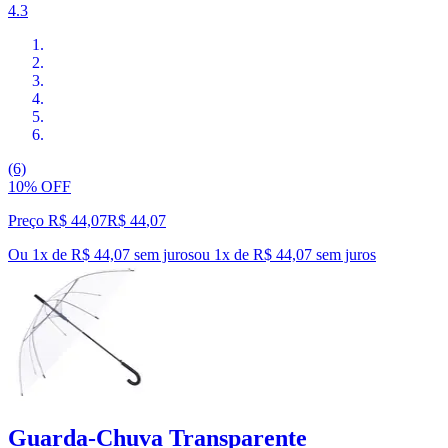
4.3
(6)
10% OFF
Preço R$ 44,07
R$
44
,
07
Ou 1x de R$ 44,07 sem juros
ou
1
x de
R$ 44,07
sem juros
Guarda-Chuva Transparente