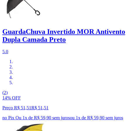
GuardaChuva Invertido MOR Antivento
Dupla Camada Preto
5.0
(2)
14% OFF
Preço R$ 51,51
R$
51
,
51
no Pix
Ou 1x de R$ 59,90 sem juros
ou
1
x de
R$ 59,90
sem juros