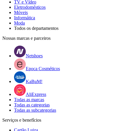
TV e Vídeo
Eletrodomésticos
Móveis
Informática
Moda
Todos os departamentos
Nossas marcas e parceiros
Netshoes
Epoca Cosméticos
KaBuM!
AliExpress
Todas as marcas
Todas as categorias
Todas as subcategorias
Serviços e benefícios
Cartão Luiza