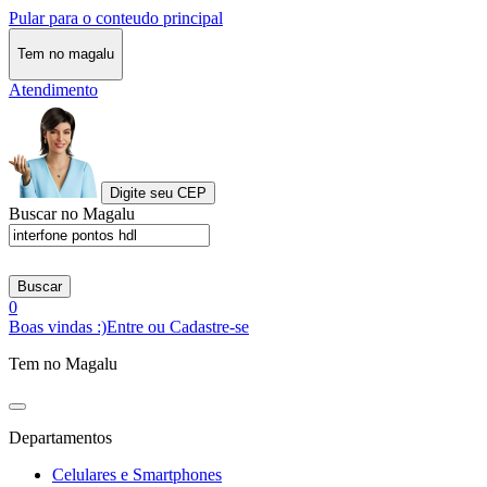
Pular para o conteudo principal
Tem no magalu
Atendimento
Digite seu CEP
Buscar no Magalu
Buscar
0
Boas vindas :)
Entre ou Cadastre-se
Tem no Magalu
Departamentos
Celulares e Smartphones