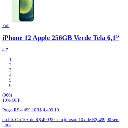
Full
iPhone 12 Apple 256GB Verde Tela 6,1”
4.7
(966)
10% OFF
Preço R$ 4.499,10
R$
4.499
,
10
no Pix
Ou 10x de R$ 499,90 sem juros
ou
10
x de
R$ 499,90
sem
juros