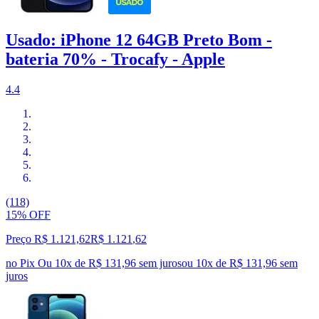
Usado: iPhone 12 64GB Preto Bom -
bateria 70% - Trocafy - Apple
4.4
(118)
15% OFF
Preço R$ 1.121,62
R$
1.121
,
62
no Pix
Ou 10x de R$ 131,96 sem juros
ou
10
x de
R$ 131,96
sem
juros