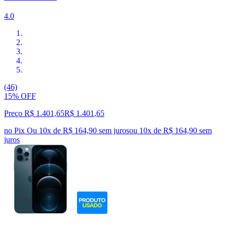
4.0
(46)
15% OFF
Preço R$ 1.401,65
R$
1.401
,
65
no Pix
Ou 10x de R$ 164,90 sem juros
ou
10
x de
R$ 164,90
sem
juros