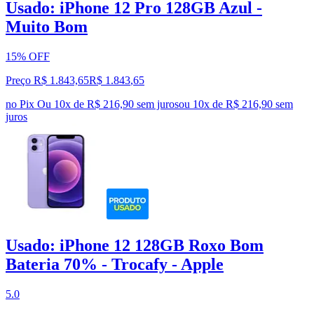
Usado: iPhone 12 Pro 128GB Azul -
Muito Bom
15% OFF
Preço R$ 1.843,65
R$
1.843
,
65
no Pix
Ou 10x de R$ 216,90 sem juros
ou
10
x de
R$ 216,90
sem
juros
Usado: iPhone 12 128GB Roxo Bom
Bateria 70% - Trocafy - Apple
5.0