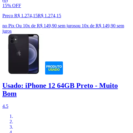
(6)
15% OFF
Preço R$ 1.274,15
R$
1.274
,
15
no Pix
Ou 10x de R$ 149,90 sem juros
ou
10
x de
R$ 149,90
sem
juros
Usado: iPhone 12 64GB Preto - Muito
Bom
4.5