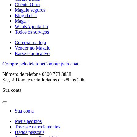
Cliente Ouro
Magalu seguros
Blog da Lu
Maga +
WhatsApp da Lu
Todos os serviços
Comprar na loja
Vender no Magalu
Baixe o aplicativo
Compre pelo telefone
Compre pelo chat
Número de telefone 0800 773 3838
Seg. à Dom. exceto feriados das 8h às 20h
Sua conta
Sua conta
Meus pedidos
Trocas e cancelamentos
Dados pessoais