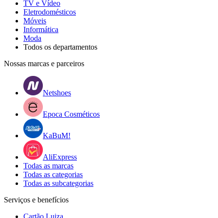
TV e Vídeo
Eletrodomésticos
Móveis
Informática
Moda
Todos os departamentos
Nossas marcas e parceiros
Netshoes
Epoca Cosméticos
KaBuM!
AliExpress
Todas as marcas
Todas as categorias
Todas as subcategorias
Serviços e benefícios
Cartão Luiza