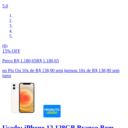
5.0
(6)
15% OFF
Preço R$ 1.180,65
R$
1.180
,
65
no Pix
Ou 10x de R$ 138,90 sem juros
ou
10
x de
R$ 138,90
sem
juros
Usado: iPhone 12 128GB Branco Bom -