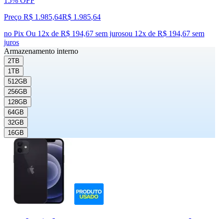
15% OFF
Preço R$ 1.985,64
R$
1.985
,
64
no Pix
Ou 12x de R$ 194,67 sem juros
ou
12
x de
R$ 194,67
sem
juros
Armazenamento interno
2TB
1TB
512GB
256GB
128GB
64GB
32GB
16GB