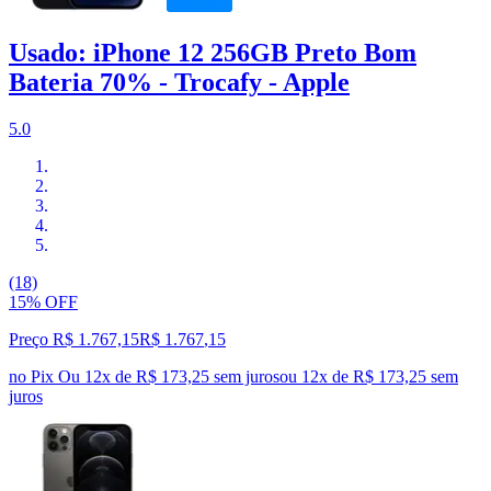
Usado: iPhone 12 256GB Preto Bom
Bateria 70% - Trocafy - Apple
5.0
(18)
15% OFF
Preço R$ 1.767,15
R$
1.767
,
15
no Pix
Ou 12x de R$ 173,25 sem juros
ou
12
x de
R$ 173,25
sem
juros