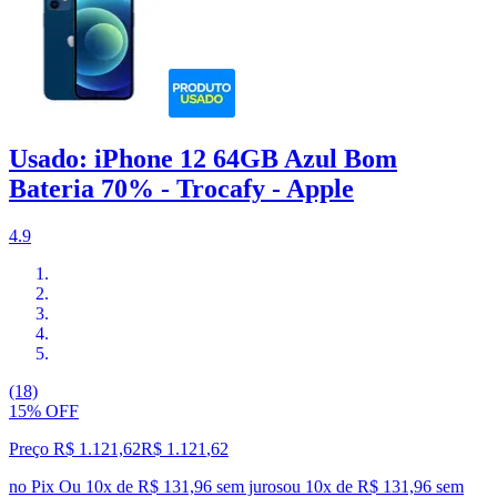
Usado: iPhone 12 64GB Azul Bom
Bateria 70% - Trocafy - Apple
4.9
(18)
15% OFF
Preço R$ 1.121,62
R$
1.121
,
62
no Pix
Ou 10x de R$ 131,96 sem juros
ou
10
x de
R$ 131,96
sem