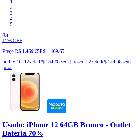
(8)
15% OFF
Preço R$ 1.469,65
R$
1.469
,
65
no Pix
Ou 12x de R$ 144,08 sem juros
ou
12
x de
R$ 144,08
sem
juros
Usado: iPhone 12 64GB Branco - Outlet
Bateria 70%