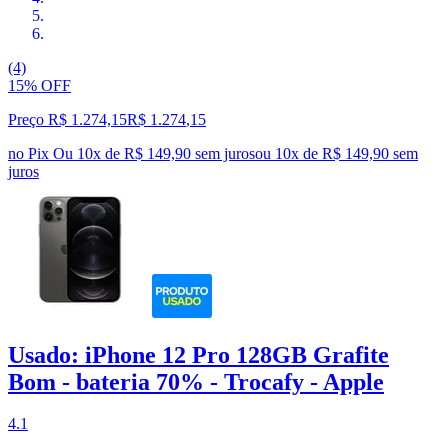
(4)
15% OFF
Preço R$ 1.274,15
R$
1.274
,
15
no Pix
Ou 10x de R$ 149,90 sem juros
ou
10
x de
R$ 149,90
sem
juros
Usado: iPhone 12 Pro 128GB Grafite
Bom - bateria 70% - Trocafy - Apple
4.1