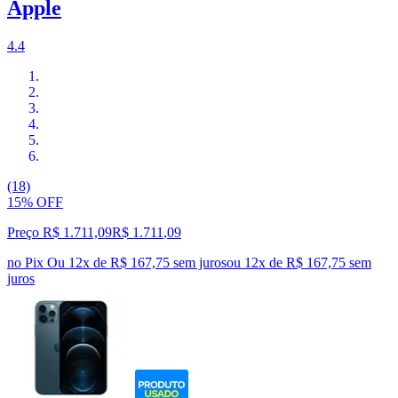
Apple
4.4
(18)
15% OFF
Preço R$ 1.711,09
R$
1.711
,
09
no Pix
Ou 12x de R$ 167,75 sem juros
ou
12
x de
R$ 167,75
sem
juros