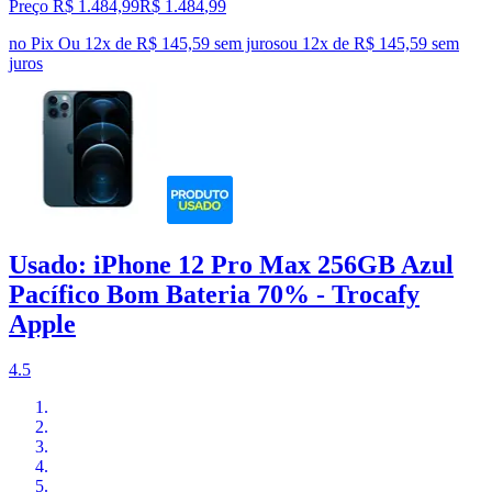
Preço R$ 1.484,99
R$
1.484
,
99
no Pix
Ou 12x de R$ 145,59 sem juros
ou
12
x de
R$ 145,59
sem
juros
Usado: iPhone 12 Pro Max 256GB Azul
Pacífico Bom Bateria 70% - Trocafy
Apple
4.5