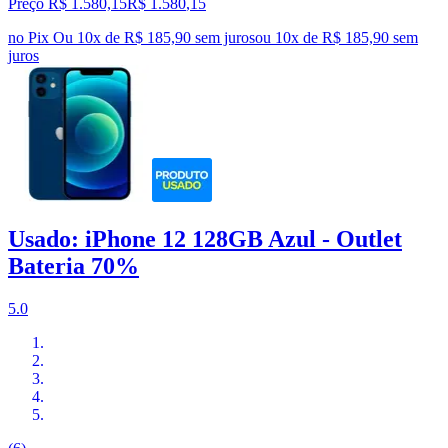
Preço R$ 1.580,15
R$
1.580
,
15
no Pix
Ou 10x de R$ 185,90 sem juros
ou
10
x de
R$ 185,90
sem
juros
Usado: iPhone 12 128GB Azul - Outlet
Bateria 70%
5.0