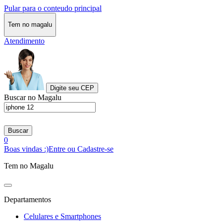
Pular para o conteudo principal
Tem no magalu
Atendimento
Digite seu CEP
Buscar no Magalu
Buscar
0
Boas vindas :)
Entre ou Cadastre-se
Tem no Magalu
Departamentos
Celulares e Smartphones