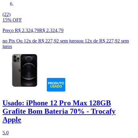
(22)
15% OFF
Preço R$ 2.324,79
R$
2.324
,
79
no Pix
Ou 12x de R$ 227,92 sem juros
ou
12
x de
R$ 227,92
sem
juros
Usado: iPhone 12 Pro Max 128GB
Grafite Bom Bateria 70% - Trocafy
Apple
5.0