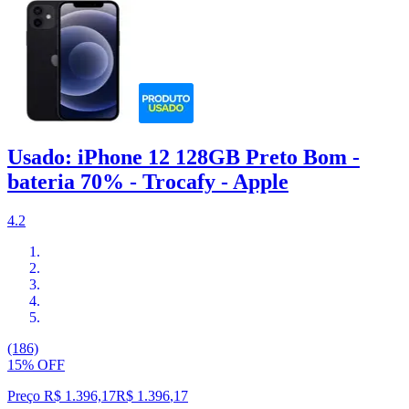
Usado: iPhone 12 128GB Preto Bom -
bateria 70% - Trocafy - Apple
4.2
(186)
15% OFF
Preço R$ 1.396,17
R$
1.396
,
17