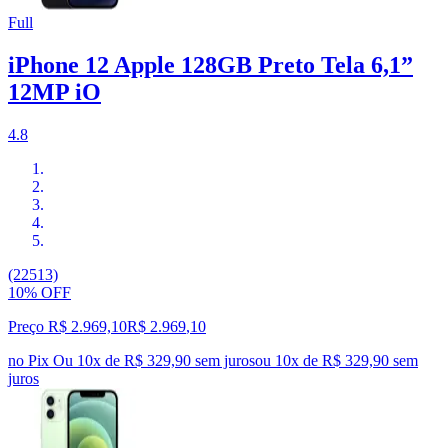
Full
iPhone 12 Apple 128GB Preto Tela 6,1”
12MP iO
4.8
(22513)
10% OFF
Preço R$ 2.969,10
R$
2.969
,
10
no Pix
Ou 10x de R$ 329,90 sem juros
ou
10
x de
R$ 329,90
sem
juros