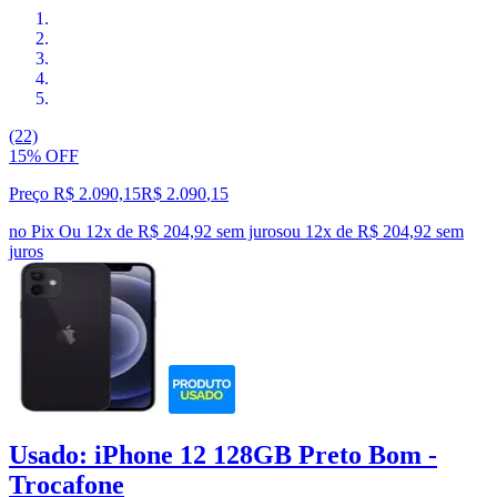
(22)
15% OFF
Preço R$ 2.090,15
R$
2.090
,
15
no Pix
Ou 12x de R$ 204,92 sem juros
ou
12
x de
R$ 204,92
sem
juros
Usado: iPhone 12 128GB Preto Bom -
Trocafone