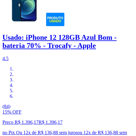
Usado: iPhone 12 128GB Azul Bom -
bateria 70% - Trocafy - Apple
4.5
(84)
15% OFF
Preço R$ 1.396,17
R$
1.396
,
17
no Pix
Ou 12x de R$ 136,88 sem juros
ou
12
x de
R$ 136,88
sem