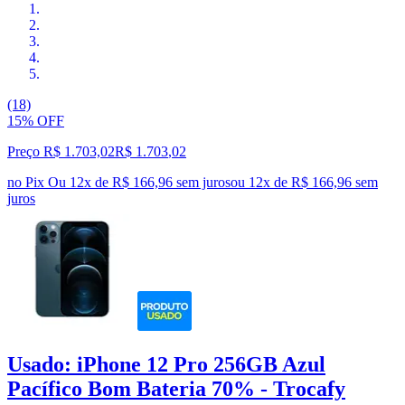
(18)
15% OFF
Preço R$ 1.703,02
R$
1.703
,
02
no Pix
Ou 12x de R$ 166,96 sem juros
ou
12
x de
R$ 166,96
sem
juros
Usado: iPhone 12 Pro 256GB Azul
Pacífico Bom Bateria 70% - Trocafy