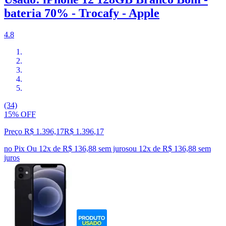
bateria 70% - Trocafy - Apple
4.8
(34)
15% OFF
Preço R$ 1.396,17
R$
1.396
,
17
no Pix
Ou 12x de R$ 136,88 sem juros
ou
12
x de
R$ 136,88
sem
juros