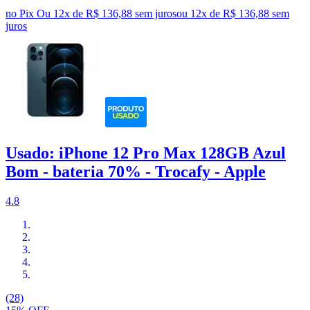
no Pix
Ou 12x de R$ 136,88 sem juros
ou
12
x de
R$ 136,88
sem
juros
Usado: iPhone 12 Pro Max 128GB Azul
Bom - bateria 70% - Trocafy - Apple
4.8
(28)