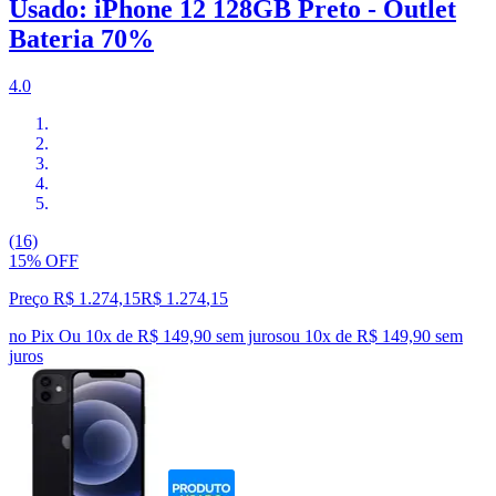
Usado: iPhone 12 128GB Preto - Outlet
Bateria 70%
4.0
(16)
15% OFF
Preço R$ 1.274,15
R$
1.274
,
15
no Pix
Ou 10x de R$ 149,90 sem juros
ou
10
x de
R$ 149,90
sem
juros