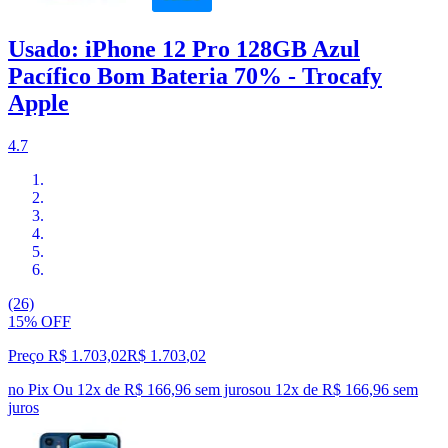
Usado: iPhone 12 Pro 128GB Azul
Pacífico Bom Bateria 70% - Trocafy
Apple
4.7
(26)
15% OFF
Preço R$ 1.703,02
R$
1.703
,
02
no Pix
Ou 12x de R$ 166,96 sem juros
ou
12
x de
R$ 166,96
sem
juros