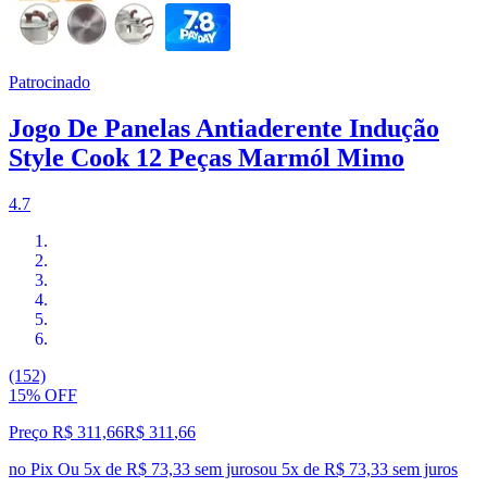
Patrocinado
Jogo De Panelas Antiaderente Indução
Style Cook 12 Peças Marmól Mimo
4.7
(152)
15% OFF
Preço R$ 311,66
R$
311
,
66
no Pix
Ou 5x de R$ 73,33 sem juros
ou
5
x de
R$ 73,33
sem juros