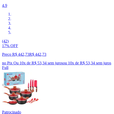
4.9
(42)
17% OFF
Preço R$ 442,73
R$
442
,
73
no Pix
Ou 10x de R$ 53,34 sem juros
ou
10
x de
R$ 53,34
sem juros
Full
Patrocinado