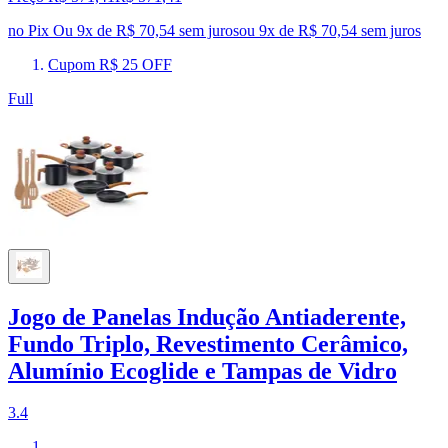
no Pix
Ou 9x de R$ 70,54 sem juros
ou
9
x de
R$ 70,54
sem juros
Cupom R$ 25 OFF
Full
Jogo de Panelas Indução Antiaderente,
Fundo Triplo, Revestimento Cerâmico,
Alumínio Ecoglide e Tampas de Vidro
3.4