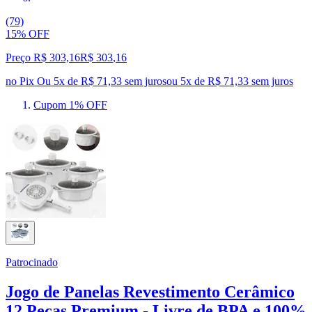
(79)
15% OFF
Preço R$ 303,16
R$
303
,
16
no Pix
Ou 5x de R$ 71,33 sem juros
ou
5
x de
R$ 71,33
sem juros
Cupom 1% OFF
Patrocinado
Jogo de Panelas Revestimento Cerâmico
12 Peças Premium - Livre de BPA e 100%