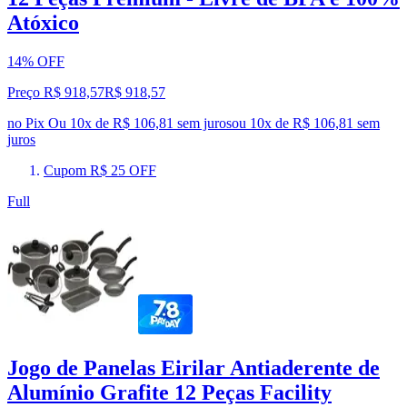
Atóxico
14% OFF
Preço R$ 918,57
R$
918
,
57
no Pix
Ou 10x de R$ 106,81 sem juros
ou
10
x de
R$ 106,81
sem
juros
Cupom R$ 25 OFF
Full
Jogo de Panelas Eirilar Antiaderente de
Alumínio Grafite 12 Peças Facility