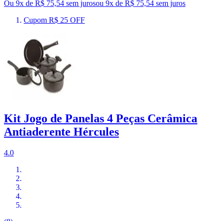
Ou 9x de R$ 75,54 sem juros
ou
9
x de
R$ 75,54
sem juros
Cupom R$ 25 OFF
Kit Jogo de Panelas 4 Peças Cerâmica
Antiaderente Hércules
4.0