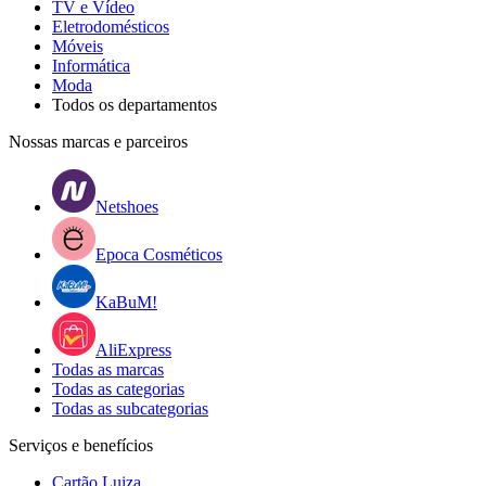
TV e Vídeo
Eletrodomésticos
Móveis
Informática
Moda
Todos os departamentos
Nossas marcas e parceiros
Netshoes
Epoca Cosméticos
KaBuM!
AliExpress
Todas as marcas
Todas as categorias
Todas as subcategorias
Serviços e benefícios
Cartão Luiza