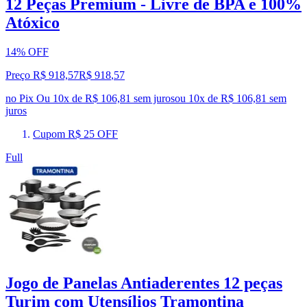
12 Peças Premium - Livre de BPA e 100%
Atóxico
14% OFF
Preço R$ 918,57
R$
918
,
57
no Pix
Ou 10x de R$ 106,81 sem juros
ou
10
x de
R$ 106,81
sem
juros
Cupom R$ 25 OFF
Full
Jogo de Panelas Antiaderentes 12 peças
Turim com Utensílios Tramontina