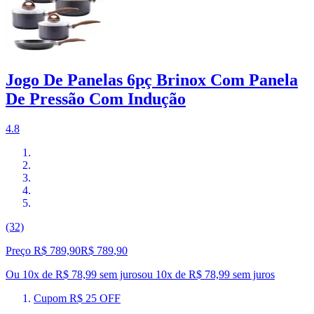
Jogo De Panelas 6pç Brinox Com Panela
De Pressão Com Indução
4.8
(32)
Preço R$ 789,90
R$
789
,
90
Ou 10x de R$ 78,99 sem juros
ou
10
x de
R$ 78,99
sem juros
Cupom R$ 25 OFF