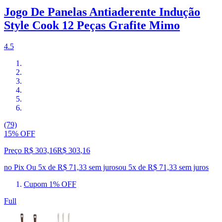
Jogo De Panelas Antiaderente Indução
Style Cook 12 Peças Grafite Mimo
4.5
(79)
15% OFF
Preço R$ 303,16
R$
303
,
16
no Pix
Ou 5x de R$ 71,33 sem juros
ou
5
x de
R$ 71,33
sem juros
Cupom 1% OFF
Full