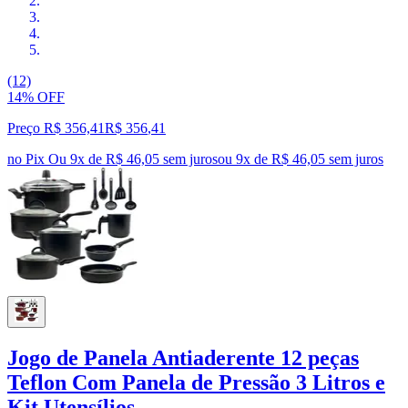
(12)
14% OFF
Preço R$ 356,41
R$
356
,
41
no Pix
Ou 9x de R$ 46,05 sem juros
ou
9
x de
R$ 46,05
sem juros
Jogo de Panela Antiaderente 12 peças
Teflon Com Panela de Pressão 3 Litros e
Kit Utensílios