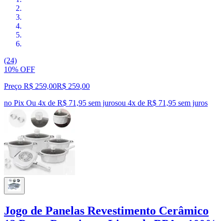
(24)
10% OFF
Preço R$ 259,00
R$
259
,
00
no Pix
Ou 4x de R$ 71,95 sem juros
ou
4
x de
R$ 71,95
sem juros
Jogo de Panelas Revestimento Cerâmico