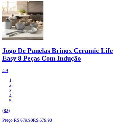
Jogo De Panelas Brinox Ceramic Life
Easy 8 Peças Com Indução
4.9
(82)
Preço R$ 679,90
R$
679
,
90