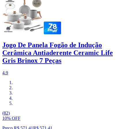
Jogo De Panela Fogão de Indução
Cerâmica Antiaderente Ceramic Life
Gris Brinox 7 Peças
4.9
(82)
10% OFF
Preço R$ 571,41
R$
571
,
41