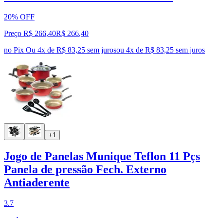
20% OFF
Preço R$ 266,40
R$
266
,
40
no Pix
Ou 4x de R$ 83,25 sem juros
ou
4
x de
R$ 83,25
sem juros
+1
Jogo de Panelas Munique Teflon 11 Pçs
Panela de pressão Fech. Externo
Antiaderente
3.7