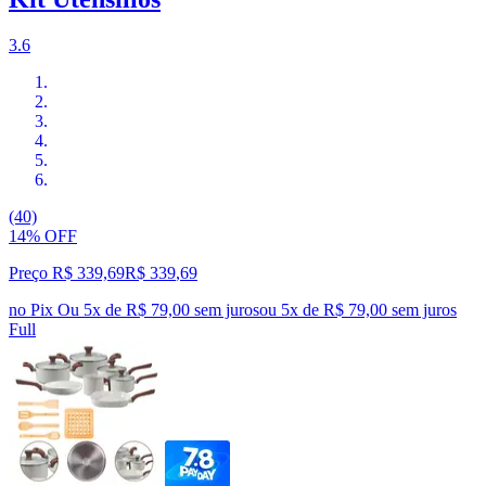
3.6
(40)
14% OFF
Preço R$ 339,69
R$
339
,
69
no Pix
Ou 5x de R$ 79,00 sem juros
ou
5
x de
R$ 79,00
sem juros
Full