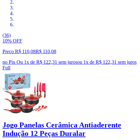
(36)
10% OFF
Preço R$ 110,08
R$
110
,
08
no Pix
Ou 1x de R$ 122,31 sem juros
ou
1
x de
R$ 122,31
sem juros
Full
Jogo Panelas Cerâmica Antiaderente
Indução 12 Peças Duralar