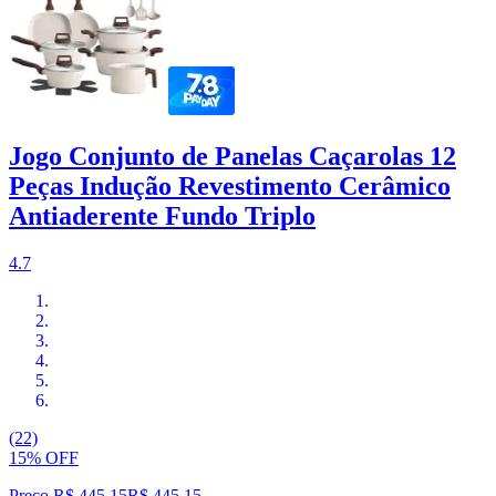
Jogo Conjunto de Panelas Caçarolas 12
Peças Indução Revestimento Cerâmico
Antiaderente Fundo Triplo
4.7
(22)
15% OFF
Preço R$ 445,15
R$
445
,
15