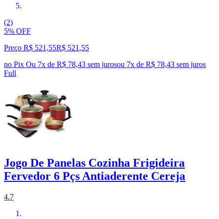
(2)
5% OFF
Preço R$ 521,55
R$
521
,
55
no Pix
Ou 7x de R$ 78,43 sem juros
ou
7
x de
R$ 78,43
sem juros
Full
Jogo De Panelas Cozinha Frigideira
Fervedor 6 Pçs Antiaderente Cereja
4.7