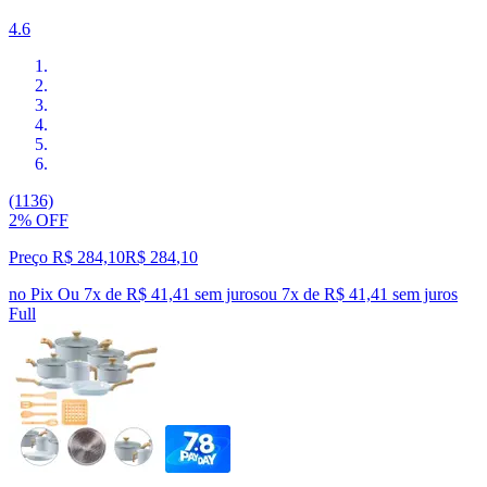
4.6
(1136)
2% OFF
Preço R$ 284,10
R$
284
,
10
no Pix
Ou 7x de R$ 41,41 sem juros
ou
7
x de
R$ 41,41
sem juros
Full