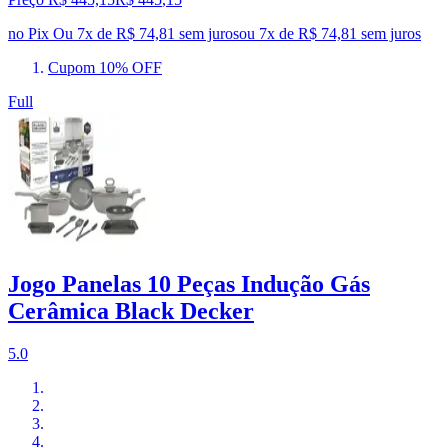
no Pix
Ou 7x de R$ 74,81 sem juros
ou
7
x de
R$ 74,81
sem juros
Cupom 10% OFF
Full
Jogo Panelas 10 Peças Indução Gás
Cerâmica Black Decker
5.0