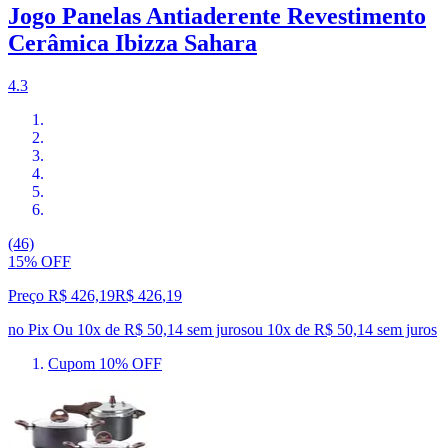
Jogo Panelas Antiaderente Revestimento
Cerâmica Ibizza Sahara
4.3
(46)
15% OFF
Preço R$ 426,19
R$
426
,
19
no Pix
Ou 10x de R$ 50,14 sem juros
ou
10
x de
R$ 50,14
sem juros
Cupom 10% OFF