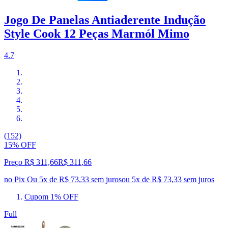
Jogo De Panelas Antiaderente Indução
Style Cook 12 Peças Marmól Mimo
4.7
(152)
15% OFF
Preço R$ 311,66
R$
311
,
66
no Pix
Ou 5x de R$ 73,33 sem juros
ou
5
x de
R$ 73,33
sem juros
Cupom 1% OFF
Full