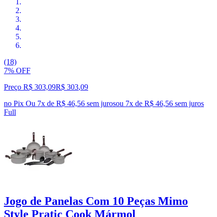
(18)
7% OFF
Preço R$ 303,09
R$
303
,
09
no Pix
Ou 7x de R$ 46,56 sem juros
ou
7
x de
R$ 46,56
sem juros
Full
Jogo de Panelas Com 10 Peças Mimo
Style Pratic Cook Mármol