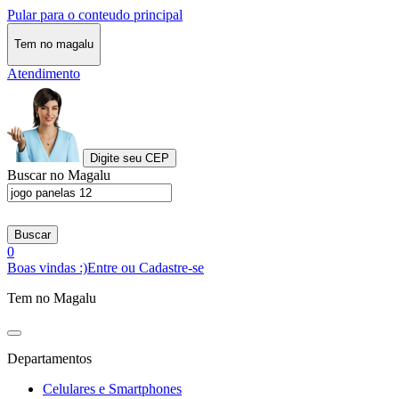
Pular para o conteudo principal
Tem no magalu
Atendimento
Digite seu CEP
Buscar no Magalu
Buscar
0
Boas vindas :)
Entre ou Cadastre-se
Tem no Magalu
Departamentos
Celulares e Smartphones