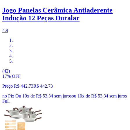
Jogo Panelas Cerâmica Antiaderente
Indução 12 Peças Duralar
4.9
(42)
17% OFF
Preço R$ 442,73
R$
442
,
73
no Pix
Ou 10x de R$ 53,34 sem juros
ou
10
x de
R$ 53,34
sem juros
Full