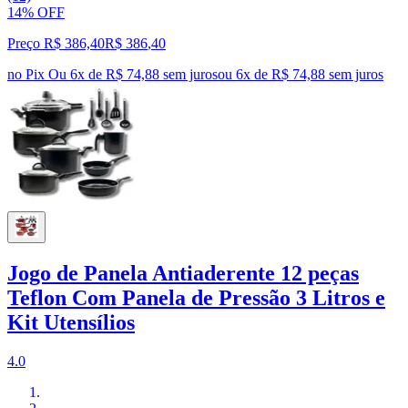
14% OFF
Preço R$ 386,40
R$
386
,
40
no Pix
Ou 6x de R$ 74,88 sem juros
ou
6
x de
R$ 74,88
sem juros
Jogo de Panela Antiaderente 12 peças
Teflon Com Panela de Pressão 3 Litros e
Kit Utensílios
4.0