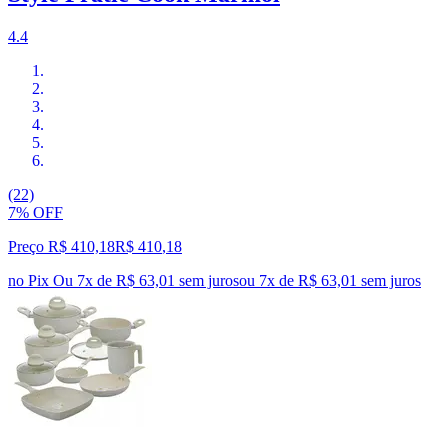
4.4
(22)
7% OFF
Preço R$ 410,18
R$
410
,
18
no Pix
Ou 7x de R$ 63,01 sem juros
ou
7
x de
R$ 63,01
sem juros