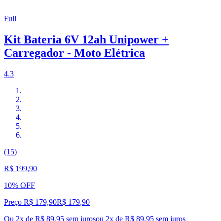
Full
Kit Bateria 6V 12ah Unipower +
Carregador - Moto Elétrica
4.3
(15)
R$ 199,90
10% OFF
Preço R$ 179,90
R$
179
,
90
Ou 2x de R$ 89,95 sem juros
ou
2
x de
R$ 89,95
sem juros