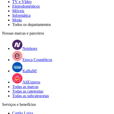
TV e Vídeo
Eletrodomésticos
Móveis
Informática
Moda
Todos os departamentos
Nossas marcas e parceiros
Netshoes
Epoca Cosméticos
KaBuM!
AliExpress
Todas as marcas
Todas as categorias
Todas as subcategorias
Serviços e benefícios
Cartão Luiza