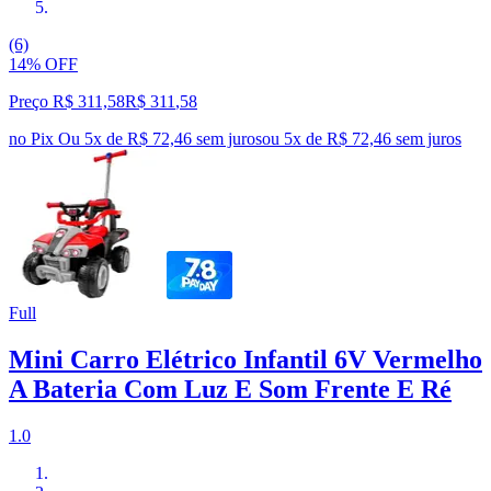
(6)
14% OFF
Preço R$ 311,58
R$
311
,
58
no Pix
Ou 5x de R$ 72,46 sem juros
ou
5
x de
R$ 72,46
sem juros
Full
Mini Carro Elétrico Infantil 6V Vermelho
A Bateria Com Luz E Som Frente E Ré
1.0