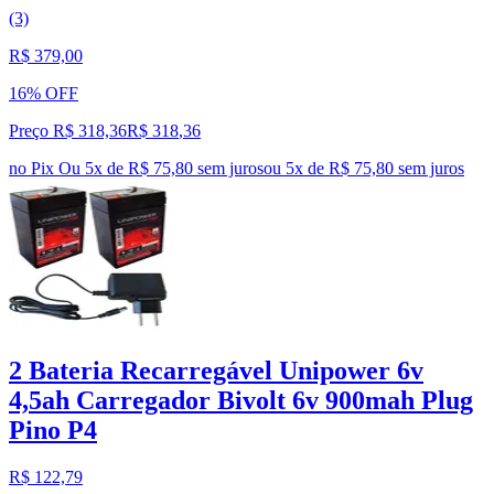
(3)
R$ 379,00
16% OFF
Preço R$ 318,36
R$
318
,
36
no Pix
Ou 5x de R$ 75,80 sem juros
ou
5
x de
R$ 75,80
sem juros
2 Bateria Recarregável Unipower 6v
4,5ah Carregador Bivolt 6v 900mah Plug
Pino P4
R$ 122,79