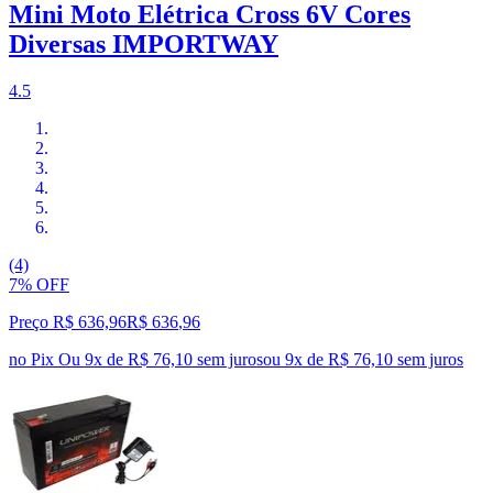
Mini Moto Elétrica Cross 6V Cores
Diversas IMPORTWAY
4.5
(4)
7% OFF
Preço R$ 636,96
R$
636
,
96
no Pix
Ou 9x de R$ 76,10 sem juros
ou
9
x de
R$ 76,10
sem juros