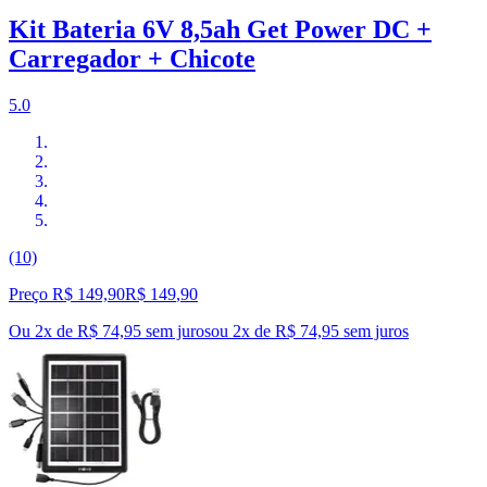
Kit Bateria 6V 8,5ah Get Power DC +
Carregador + Chicote
5.0
(10)
Preço R$ 149,90
R$
149
,
90
Ou 2x de R$ 74,95 sem juros
ou
2
x de
R$ 74,95
sem juros