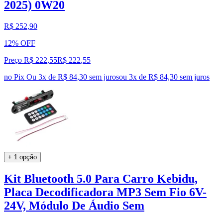
2025) 0W20
R$ 252,90
12% OFF
Preço R$ 222,55
R$
222
,
55
no Pix
Ou 3x de R$ 84,30 sem juros
ou
3
x de
R$ 84,30
sem juros
+ 1 opção
Kit Bluetooth 5.0 Para Carro Kebidu,
Placa Decodificadora MP3 Sem Fio 6V-
24V, Módulo De Áudio Sem