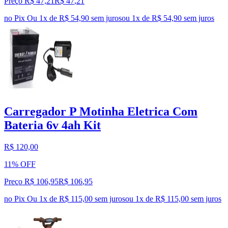
Preço R$ 47,21
R$
47
,
21
no Pix
Ou 1x de R$ 54,90 sem juros
ou
1
x de
R$ 54,90
sem juros
Carregador P Motinha Eletrica Com
Bateria 6v 4ah Kit
R$ 120,00
11% OFF
Preço R$ 106,95
R$
106
,
95
no Pix
Ou 1x de R$ 115,00 sem juros
ou
1
x de
R$ 115,00
sem juros