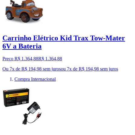
Carrinho Elétrico Kid Trax Tow-Mater
6V a Bateria
Preço R$ 1.364,88
R$
1.364
,
88
Ou 7x de R$ 194,98 sem juros
ou
7
x de
R$ 194,98
sem juros
Compra Internacional