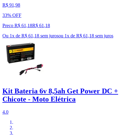
R$ 91,98
33% OFF
Preço R$ 61,18
R$
61
,
18
Ou 1x de R$ 61,18 sem juros
ou
1
x de
R$ 61,18
sem juros
Kit Bateria 6v 8,5ah Get Power DC +
Chicote - Moto Elétrica
4.0