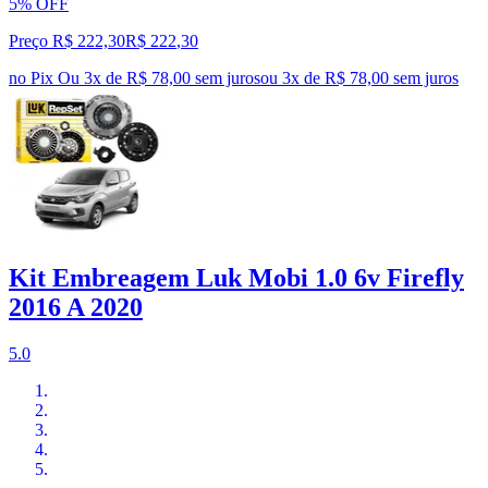
5% OFF
Preço R$ 222,30
R$
222
,
30
no Pix
Ou 3x de R$ 78,00 sem juros
ou
3
x de
R$ 78,00
sem juros
Kit Embreagem Luk Mobi 1.0 6v Firefly
2016 A 2020
5.0