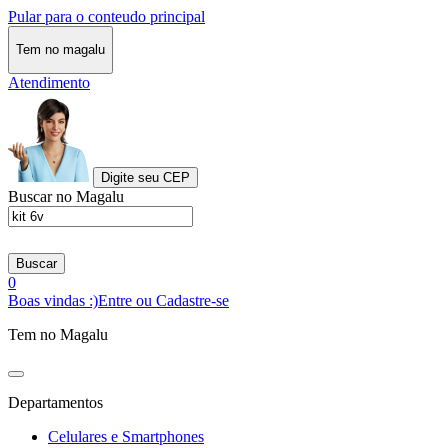
Pular para o conteudo principal
Tem no magalu
Atendimento
Digite seu CEP
Buscar no Magalu
Buscar
0
Boas vindas :)
Entre ou Cadastre-se
Tem no Magalu
Departamentos
Celulares e Smartphones