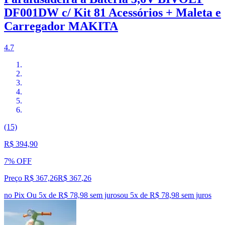
DF001DW c/ Kit 81 Acessórios + Maleta e
Carregador MAKITA
4.7
(15)
R$ 394,90
7% OFF
Preço R$ 367,26
R$
367
,
26
no Pix
Ou 5x de R$ 78,98 sem juros
ou
5
x de
R$ 78,98
sem juros