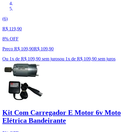
(6)
R$ 119,90
8% OFF
Preço R$ 109,90
R$
109
,
90
Ou 1x de R$ 109,90 sem juros
ou
1
x de
R$ 109,90
sem juros
Kit Com Carregador E Motor 6v Moto
Elétrica Bandeirante