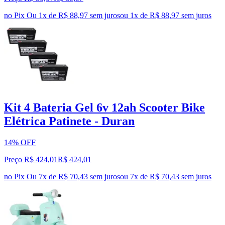
no Pix
Ou 1x de R$ 88,97 sem juros
ou
1
x de
R$ 88,97
sem juros
Kit 4 Bateria Gel 6v 12ah Scooter Bike
Elétrica Patinete - Duran
14% OFF
Preço R$ 424,01
R$
424
,
01
no Pix
Ou 7x de R$ 70,43 sem juros
ou
7
x de
R$ 70,43
sem juros