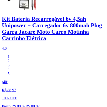
Kit Bateria Recarregável 6v 4,5ah
Unipower + Carregador 6v 800mah Plug
Garra Jacaré Moto Carro Motinha
Carrinho Elétrica
4.0
(40)
R$ 88,97
10% OFF
Preço R$ 80,07
R$
80
,
07