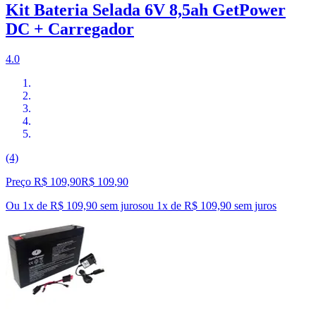
Kit Bateria Selada 6V 8,5ah GetPower
DC + Carregador
4.0
(4)
Preço R$ 109,90
R$
109
,
90
Ou 1x de R$ 109,90 sem juros
ou
1
x de
R$ 109,90
sem juros