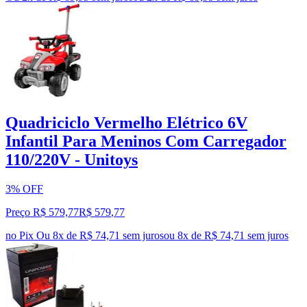
Quadriciclo Vermelho Elétrico 6V
Infantil Para Meninos Com Carregador
110/220V - Unitoys
3% OFF
Preço R$ 579,77
R$
579
,
77
no Pix
Ou 8x de R$ 74,71 sem juros
ou
8
x de
R$ 74,71
sem juros