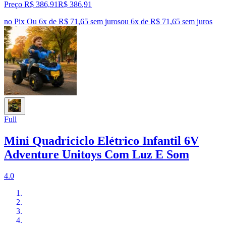
Preço R$ 386,91
R$
386
,
91
no Pix
Ou 6x de R$ 71,65 sem juros
ou
6
x de
R$ 71,65
sem juros
Full
Mini Quadriciclo Elétrico Infantil 6V
Adventure Unitoys Com Luz E Som
4.0