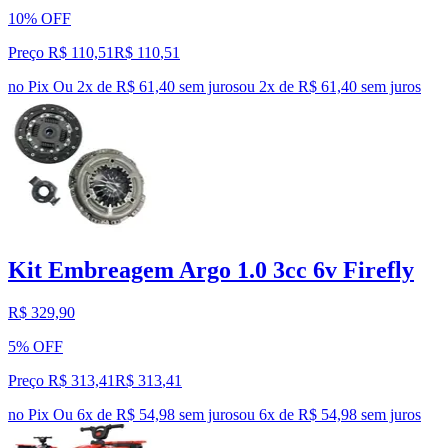
10% OFF
Preço R$ 110,51
R$
110
,
51
no Pix
Ou 2x de R$ 61,40 sem juros
ou
2
x de
R$ 61,40
sem juros
Kit Embreagem Argo 1.0 3cc 6v Firefly
R$ 329,90
5% OFF
Preço R$ 313,41
R$
313
,
41
no Pix
Ou 6x de R$ 54,98 sem juros
ou
6
x de
R$ 54,98
sem juros