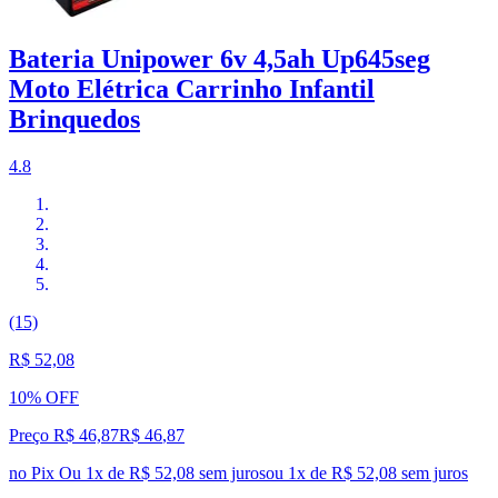
Bateria Unipower 6v 4,5ah Up645seg
Moto Elétrica Carrinho Infantil
Brinquedos
4.8
(15)
R$ 52,08
10% OFF
Preço R$ 46,87
R$
46
,
87
no Pix
Ou 1x de R$ 52,08 sem juros
ou
1
x de
R$ 52,08
sem juros