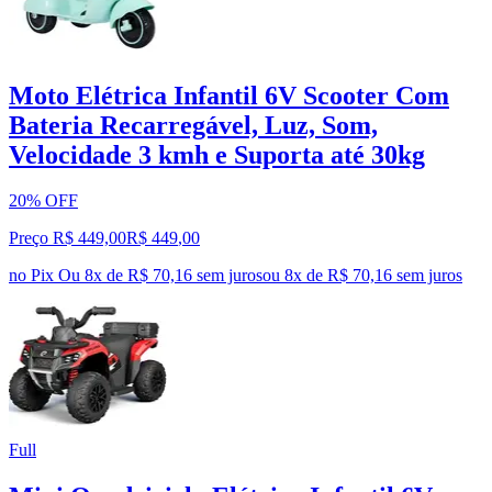
Moto Elétrica Infantil 6V Scooter Com
Bateria Recarregável, Luz, Som,
Velocidade 3 kmh e Suporta até 30kg
20% OFF
Preço R$ 449,00
R$
449
,
00
no Pix
Ou 8x de R$ 70,16 sem juros
ou
8
x de
R$ 70,16
sem juros
Full