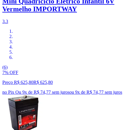
Mini Quadriciclo Elétrico Infantil 6V
Vermelho IMPORTWAY
3.3
(6)
7% OFF
Preço R$ 625,80
R$
625
,
80
no Pix
Ou 9x de R$ 74,77 sem juros
ou
9
x de
R$ 74,77
sem juros