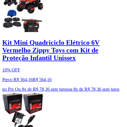
Kit Mini Quadriciclo Elétrico 6V
Vermelho Zippy Toys com Kit de
Proteção Infantil Unissex
10% OFF
Preço R$ 564,16
R$
564
,
16
no Pix
Ou 8x de R$ 78,36 sem juros
ou
8
x de
R$ 78,36
sem juros