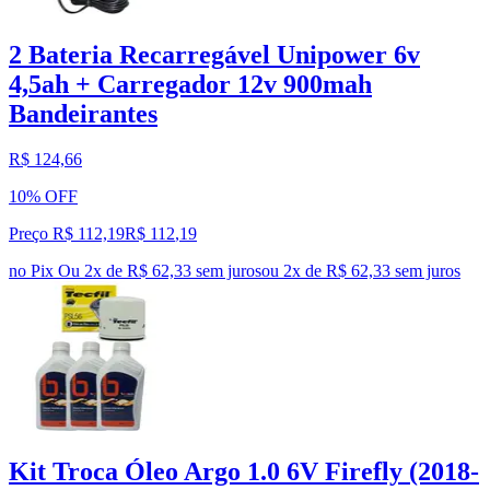
2 Bateria Recarregável Unipower 6v
4,5ah + Carregador 12v 900mah
Bandeirantes
R$ 124,66
10% OFF
Preço R$ 112,19
R$
112
,
19
no Pix
Ou 2x de R$ 62,33 sem juros
ou
2
x de
R$ 62,33
sem juros
Kit Troca Óleo Argo 1.0 6V Firefly (2018-