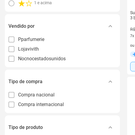
1 e acima
Su
3 
Vendido por
R$
7x
Pparfumerie
7 v
o
Lojavivith
Nocnocestadosunidos
Tipo de compra
Compra nacional
Compra internacional
Tipo de produto