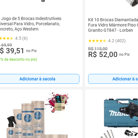
t Jogo de 5 Brocas Indestrutíveis
Kit 10 Brocas Diamantad
iversal Para Vidro, Porcelanato,
Fura Vidro Mármore Piso
ncreto, Aço Western
Granito GT847 - Lorben
4.5 (6)
4.2 (402)
 69,99
R$ 115,00
$ 39,51
no Pix
R$ 52,00
no Pix
% de desconto no pix
)
Adicionar à sacola
Adicionar à 