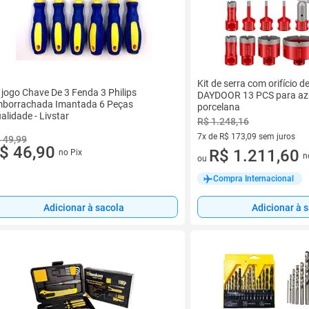
Kit de serra com orifício 
t jogo Chave De 3 Fenda 3 Philips
DAYDOOR 13 PCS para azul
borrachada Imantada 6 Peças
porcelana
alidade - Livstar
R$ 1.248,16
7x de R$ 173,09 sem juros
 49,99
$ 46,90
7 vez de R$ 173,09 sem juros
R$ 1.211,60
no Pix
n
ou
Compra Internacional
Adicionar à sacola
Adicionar à 