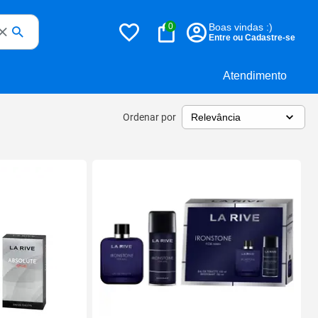
0
Boas vindas :)
Entre ou Cadastre-se
Atendimento
Ordenar por