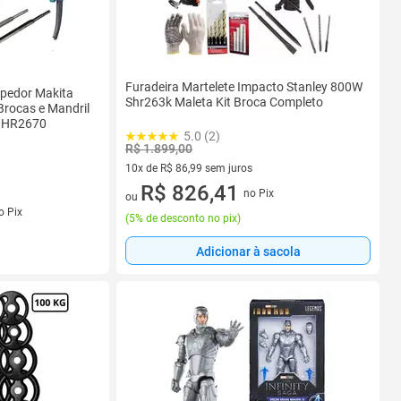
Furadeira Martelete Impacto Stanley 800W
mpedor Makita
Shr263k Maleta Kit Broca Completo
Brocas e Mandril
o HR2670
5.0 (2)
R$ 1.899,00
10x de R$ 86,99 sem juros
10 vez de R$ 86,99 sem juros
R$ 826,41
no Pix
ou
s
o Pix
(
5% de desconto no pix
)
Adicionar à sacola