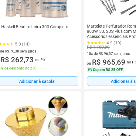
Martelete Perfurador Rom
t Haskell Bendito Loiro 300 Completo
800W, 3J, SDS Plus com M
Acessórios essenciais Pro
HR2670
4.9 (10)
5.0 (14)
R$ 1.109,99
 de R$ 76,38 sem juros
10x de R$ 96,57 sem juros
ez de R$ 76,38 sem juros
R$ 262,73
no Pix
10 vez de R$ 96,57 sem juros
R$ 965,69
u
no Pi
ou
% de desconto no pix
)
Cupom
R$ 25 OFF
Adicionar à sacola
Adicionar à 