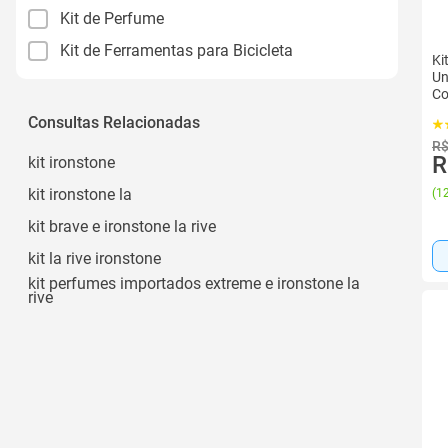
Kit de Perfume
Kit de Ferramentas para Bicicleta
Ki
Un
Co
Consultas Relacionadas
R$
R
kit ironstone
kit ironstone la
(
12
kit brave e ironstone la rive
kit la rive ironstone
kit perfumes importados extreme e ironstone la
rive