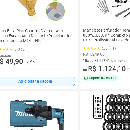
Martelete Perfurador Ro
oca Fura Piso Chanfro Diamantada
800W, 3.0J, Kit Completo 
nica Escalonada Desbaste Porcelanato
Extra Profissional Pesad
merilhadeira M14 + Nfe
5.0 (11)
5.0 (21)
R$ 1.249,00
 69,90
$ 49,90
10x de R$ 112,41 sem juros
no Pix
10 vez de R$ 112,41 sem juro
R$ 1.124,10
n
ou
Cupom
R$ 50 OFF
Adicionar à sacola