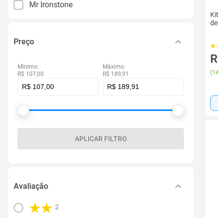
Mr Ironstone
Ki
de
Preço
R
Mínimo:
Máximo:
(
14
R$ 107,00
R$ 189,91
APLICAR FILTRO
Avaliação
2