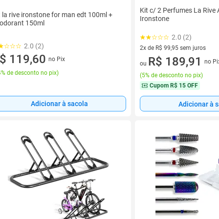
Kit c/ 2 Perfumes La Rive 
t la rive ironstone for man edt 100ml +
Ironstone
odorant 150ml
2.0 (2)
2.0 (2)
2x de R$ 99,95 sem juros
$ 119,60
2 vez de R$ 99,95 sem juros
R$ 189,91
no Pix
no Pi
ou
% de desconto no pix
)
(
5% de desconto no pix
)
Cupom
R$ 15 OFF
Adicionar à sacola
Adicionar à 