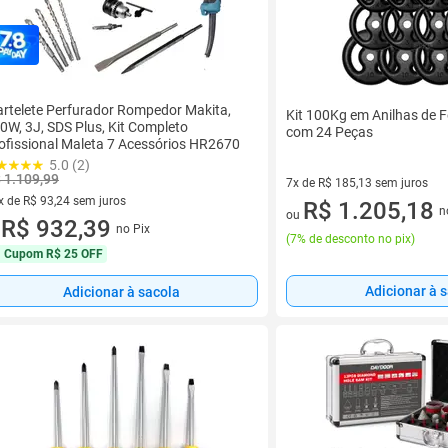
rtelete Perfurador Rompedor Makita,
Kit 100Kg em Anilhas de F
0W, 3J, SDS Plus, Kit Completo
com 24 Peças
ofissional Maleta 7 Acessórios HR2670
5.0 (2)
 1.109,99
7x de R$ 185,13 sem juros
x de R$ 93,24 sem juros
7 vez de R$ 185,13 sem juros
R$ 1.205,18
n
ou
vez de R$ 93,24 sem juros
R$ 932,39
no Pix
u
(
7% de desconto no pix
)
Cupom
R$ 25 OFF
Adicionar à 
Adicionar à sacola