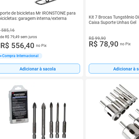
porte de bicicletas Mr IRONSTONE para
Kit 7 Brocas Tungstênio 
bicicletas: garagem interna/externa
Caixa Suporte Unhas Gel
 585,16
 de R$ 79,49 sem juros
R$ 99,90
R$ 78,90
ez de R$ 79,49 sem juros
R$ 556,40
no Pix
no Pix
u
Compra Internacional
Adicionar à sacola
Adicionar à 