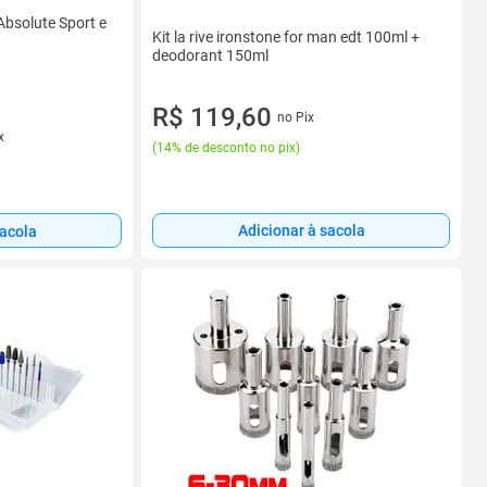
Absolute Sport e
Kit la rive ironstone for man edt 100ml +
deodorant 150ml
R$ 119,60
no Pix
x
(
14% de desconto no pix
)
Adicionar à sacola
sacola