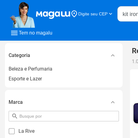
Buscar n
Digite seu CEP
Buscar
Tem no magalu
R
Categoria
1.
Beleza e Perfumaria
Esporte e Lazer
Marca
pesquisar
por
filtro
La Rive