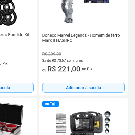
erro Fundido Kit
Boneco Marvel Legends - Homem de ferro
Mark II HASBRO
R$ 299,00
3x de R$ 73,67 sem juros
o Pix
3 vez de R$ 73,67 sem juros
R$ 221,00
no Pix
ou
sacola
Adicionar à sacola
Full