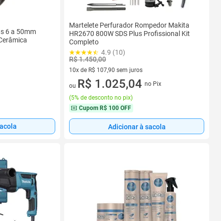
Martelete Perfurador Rompedor Makita
as 6 a 50mm
HR2670 800W SDS Plus Profissional Kit
 Cerâmica
Completo
4.9 (10)
R$ 1.450,00
10x de R$ 107,90 sem juros
10 vez de R$ 107,90 sem juros
R$ 1.025,04
no Pix
ou
(
5% de desconto no pix
)
Cupom
R$ 100 OFF
sacola
Adicionar à sacola