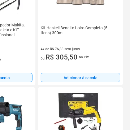
pedor Makita,
Kit Haskell Bendito Loiro Completo (5
aleta e KIT
Itens) 300ml
fissional
4x de R$ 76,38 sem juros
4 vez de R$ 76,38 sem juros
R$ 305,50
no Pix
ou
x
sacola
Adicionar à sacola