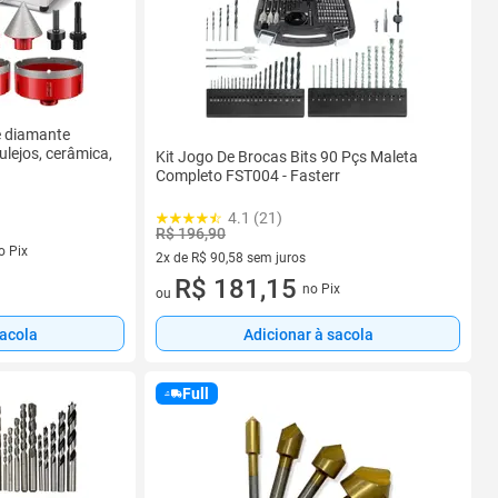
de diamante
ejos, cerâmica,
Kit Jogo De Brocas Bits 90 Pçs Maleta
Completo FST004 - Fasterr
4.1 (21)
R$ 196,90
o Pix
2x de R$ 90,58 sem juros
2 vez de R$ 90,58 sem juros
R$ 181,15
no Pix
ou
sacola
Adicionar à sacola
Full