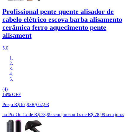
Profissional pente quente alisador de
cabelo elétrico escova barba alisamento
cerâmica ferro aquecimento pente
alisament
5.0
(4)
14% OFF
Preço R$ 67,93
R$
67
,
93
no Pix
Ou 1x de R$ 78,99 sem juros
ou
1
x de
R$ 78,99
sem juros