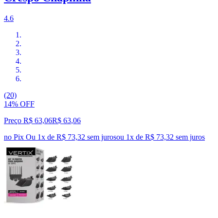
4.6
(20)
14% OFF
Preço R$ 63,06
R$
63
,
06
no Pix
Ou 1x de R$ 73,32 sem juros
ou
1
x de
R$ 73,32
sem juros