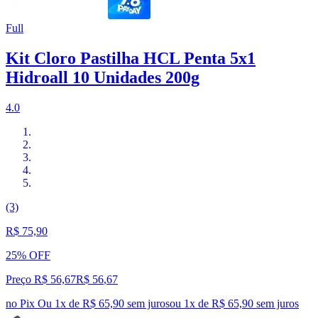
Full
Kit Cloro Pastilha HCL Penta 5x1
Hidroall 10 Unidades 200g
4.0
(3)
R$ 75,90
25% OFF
Preço R$ 56,67
R$
56
,
67
no Pix
Ou 1x de R$ 65,90 sem juros
ou
1
x de
R$ 65,90
sem juros