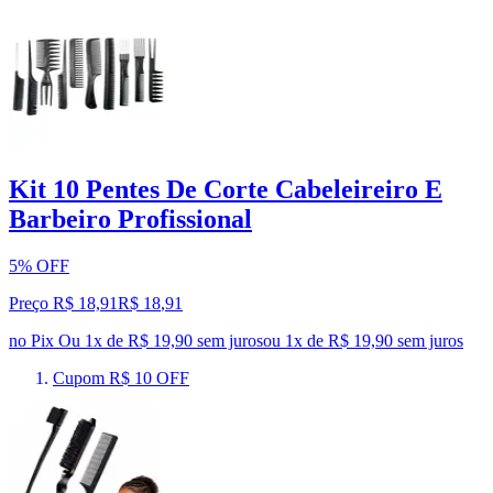
Kit 10 Pentes De Corte Cabeleireiro E
Barbeiro Profissional
5% OFF
Preço R$ 18,91
R$
18
,
91
no Pix
Ou 1x de R$ 19,90 sem juros
ou
1
x de
R$ 19,90
sem juros
Cupom R$ 10 OFF