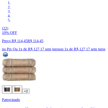
(22)
10% OFF
Preço R$ 114,45
R$
114
,
45
no Pix
Ou 1x de R$ 127,17 sem juros
ou
1
x de
R$ 127,17
sem juros
+2
Patrocinado