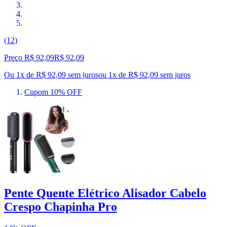
(12)
Preço R$ 92,09
R$
92
,
09
Ou 1x de R$ 92,09 sem juros
ou
1
x de
R$ 92,09
sem juros
Cupom 10% OFF
Pente Quente Elétrico Alisador Cabelo
Crespo Chapinha Pro