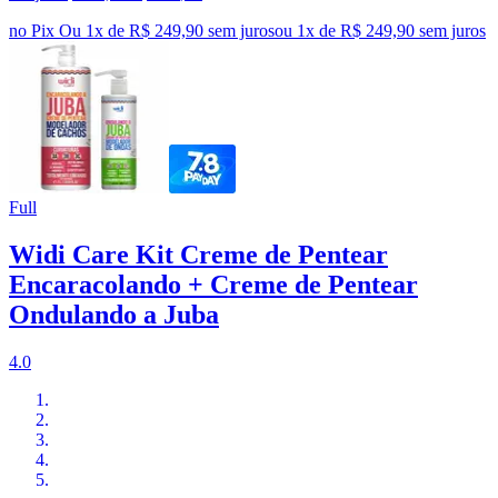
no Pix
Ou 1x de R$ 249,90 sem juros
ou
1
x de
R$ 249,90
sem juros
Full
Widi Care Kit Creme de Pentear
Encaracolando + Creme de Pentear
Ondulando a Juba
4.0