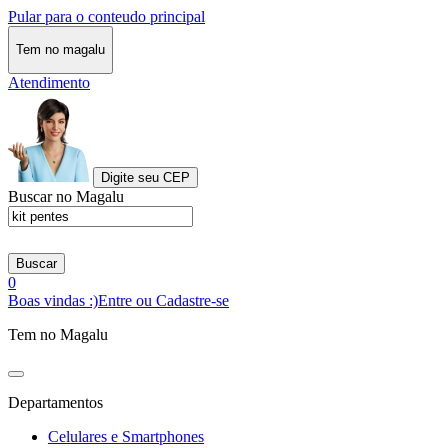
Pular para o conteudo principal
Tem no magalu
Atendimento
Digite seu CEP
Buscar no Magalu
Buscar
0
Boas vindas :)
Entre ou Cadastre-se
Tem no Magalu
Departamentos
Celulares e Smartphones