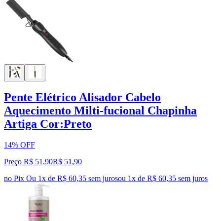
Pente Elétrico Alisador Cabelo
Aquecimento Milti-fucional Chapinha
Artiga Cor:Preto
14% OFF
Preço R$ 51,90
R$
51
,
90
no Pix
Ou 1x de R$ 60,35 sem juros
ou
1
x de
R$ 60,35
sem juros