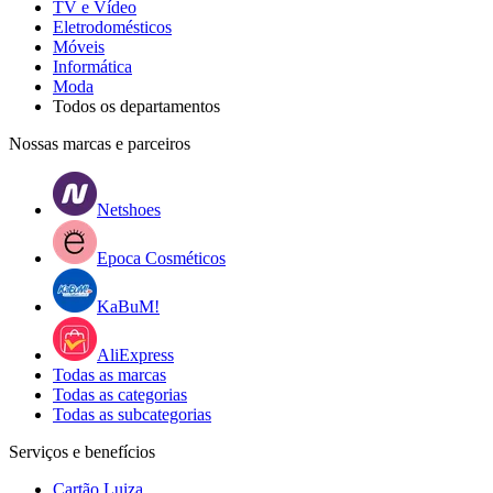
TV e Vídeo
Eletrodomésticos
Móveis
Informática
Moda
Todos os departamentos
Nossas marcas e parceiros
Netshoes
Epoca Cosméticos
KaBuM!
AliExpress
Todas as marcas
Todas as categorias
Todas as subcategorias
Serviços e benefícios
Cartão Luiza