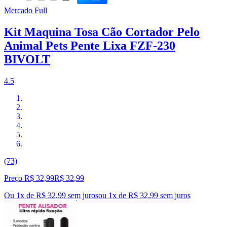
Mercado Full
Kit Maquina Tosa Cão Cortador Pelo
Animal Pets Pente Lixa FZF-230
BIVOLT
4.5
(73)
Preço R$ 32,99
R$
32
,
99
Ou 1x de R$ 32,99 sem juros
ou
1
x de
R$ 32,99
sem juros