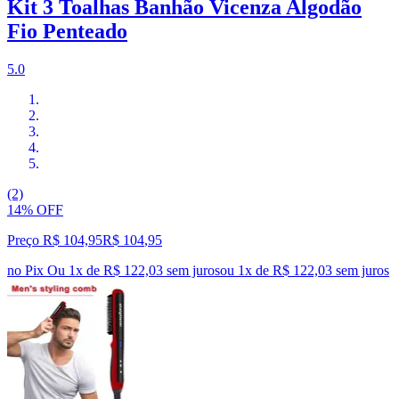
Kit 3 Toalhas Banhão Vicenza Algodão
Fio Penteado
5.0
(2)
14% OFF
Preço R$ 104,95
R$
104
,
95
no Pix
Ou 1x de R$ 122,03 sem juros
ou
1
x de
R$ 122,03
sem juros