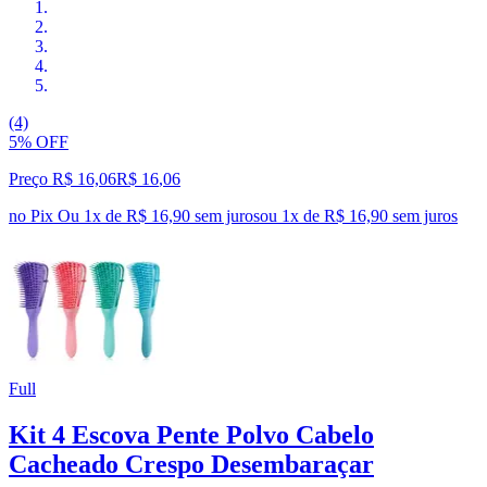
(4)
5% OFF
Preço R$ 16,06
R$
16
,
06
no Pix
Ou 1x de R$ 16,90 sem juros
ou
1
x de
R$ 16,90
sem juros
Full
Kit 4 Escova Pente Polvo Cabelo
Cacheado Crespo Desembaraçar