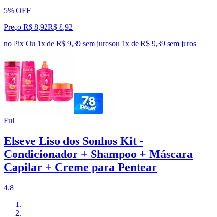
5% OFF
Preço R$ 8,92
R$
8
,
92
no Pix
Ou 1x de R$ 9,39 sem juros
ou
1
x de
R$ 9,39
sem juros
Full
Elseve Liso dos Sonhos Kit -
Condicionador + Shampoo + Máscara
Capilar + Creme para Pentear
4.8