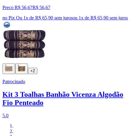
Preço R$ 56,67
R$
56
,
67
no Pix
Ou 1x de R$ 65,90 sem juros
ou
1
x de
R$ 65,90
sem juros
+2
Patrocinado
Kit 3 Toalhas Banhão Vicenza Algodão
Fio Penteado
5.0