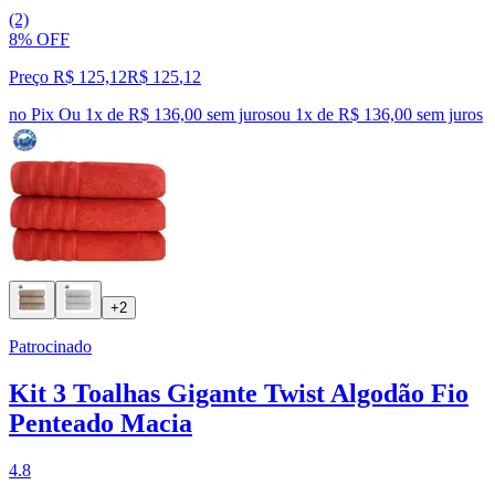
(2)
8% OFF
Preço R$ 125,12
R$
125
,
12
no Pix
Ou 1x de R$ 136,00 sem juros
ou
1
x de
R$ 136,00
sem juros
+2
Patrocinado
Kit 3 Toalhas Gigante Twist Algodão Fio
Penteado Macia
4.8