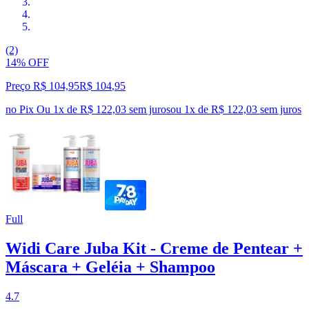
(2)
14% OFF
Preço R$ 104,95
R$
104
,
95
no Pix
Ou 1x de R$ 122,03 sem juros
ou
1
x de
R$ 122,03
sem juros
Full
Widi Care Juba Kit - Creme de Pentear +
Máscara + Geléia + Shampoo
4.7