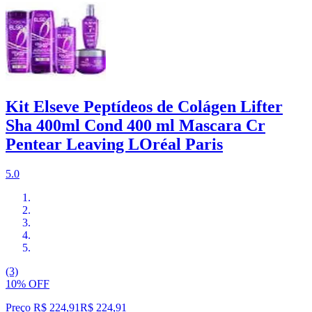
Kit Elseve Peptídeos de Colágen Lifter
Sha 400ml Cond 400 ml Mascara Cr
Pentear Leaving LOréal Paris
5.0
(3)
10% OFF
Preço R$ 224,91
R$
224
,
91