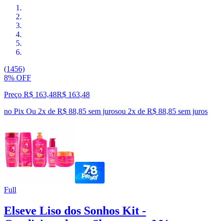
(1456)
8% OFF
Preço R$ 163,48
R$
163
,
48
no Pix
Ou 2x de R$ 88,85 sem juros
ou
2
x de
R$ 88,85
sem juros
Full
Elseve Liso dos Sonhos Kit -