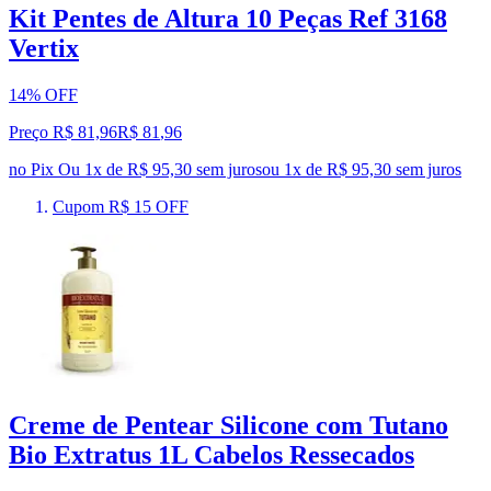
Kit Pentes de Altura 10 Peças Ref 3168
Vertix
14% OFF
Preço R$ 81,96
R$
81
,
96
no Pix
Ou 1x de R$ 95,30 sem juros
ou
1
x de
R$ 95,30
sem juros
Cupom R$ 15 OFF
Creme de Pentear Silicone com Tutano
Bio Extratus 1L Cabelos Ressecados