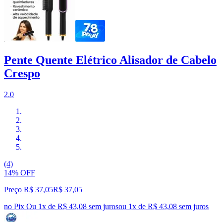
Pente Quente Elétrico Alisador de Cabelo
Crespo
2.0
(4)
14% OFF
Preço R$ 37,05
R$
37
,
05
no Pix
Ou 1x de R$ 43,08 sem juros
ou
1
x de
R$ 43,08
sem juros