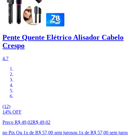
Pente Quente Elétrico Alisador Cabelo
Crespo
4.7
(12)
14% OFF
Preço R$ 49,02
R$
49
,
02
no Pix
Ou 1x de R$ 57,00 sem juros
ou
1
x de
R$ 57,00
sem juros