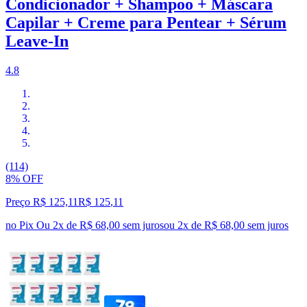
Condicionador + Shampoo + Máscara
Capilar + Creme para Pentear + Sérum
Leave-In
4.8
(114)
8% OFF
Preço R$ 125,11
R$
125
,
11
no Pix
Ou 2x de R$ 68,00 sem juros
ou
2
x de
R$ 68,00
sem juros