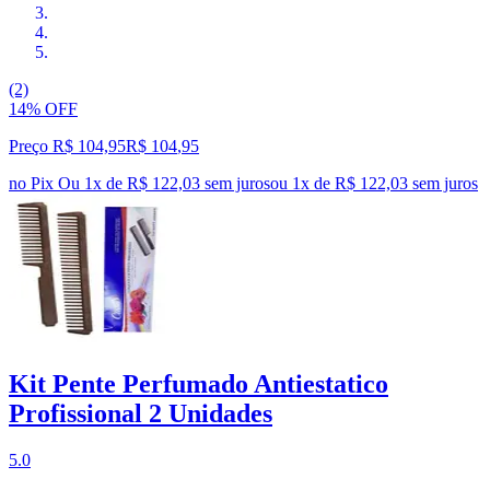
(2)
14% OFF
Preço R$ 104,95
R$
104
,
95
no Pix
Ou 1x de R$ 122,03 sem juros
ou
1
x de
R$ 122,03
sem juros
Kit Pente Perfumado Antiestatico
Profissional 2 Unidades
5.0