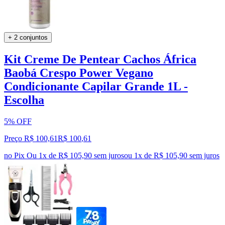
+ 2 conjuntos
Kit Creme De Pentear Cachos África
Baobá Crespo Power Vegano
Condicionante Capilar Grande 1L -
Escolha
5% OFF
Preço R$ 100,61
R$
100
,
61
no Pix
Ou 1x de R$ 105,90 sem juros
ou
1
x de
R$ 105,90
sem juros