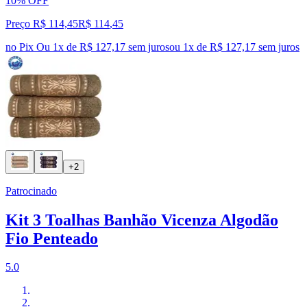
10% OFF
Preço R$ 114,45
R$
114
,
45
no Pix
Ou 1x de R$ 127,17 sem juros
ou
1
x de
R$ 127,17
sem juros
+2
Patrocinado
Kit 3 Toalhas Banhão Vicenza Algodão
Fio Penteado
5.0