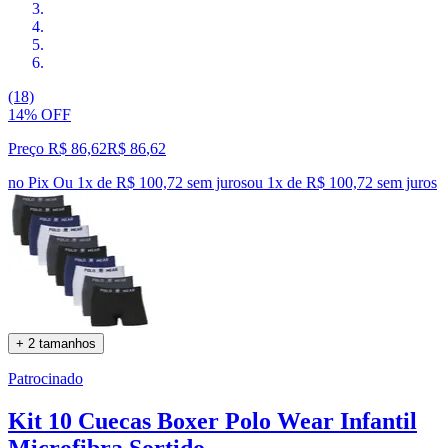
(18)
14% OFF
Preço R$ 86,62
R$
86
,
62
no Pix
Ou 1x de R$ 100,72 sem juros
ou
1
x de
R$ 100,72
sem juros
+ 2 tamanhos
Patrocinado
Kit 10 Cuecas Boxer Polo Wear Infantil
Microfibra Sortido