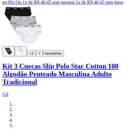
no Pix
Ou 1x de R$ 40,45 sem juros
ou
1
x de
R$ 40,45
sem juros
+2
+ 3 tamanhos
Kit 3 Cuecas Slip Polo Star Cotton 100
Algodão Penteado Masculina Adulto
Tradicional
5.0