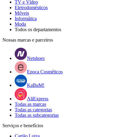
TV e Vídeo
Eletrodomésticos
Móveis
Informática
Moda
Todos os departamentos
Nossas marcas e parceiros
Netshoes
Epoca Cosméticos
KaBuM!
AliExpress
Todas as marcas
Todas as categorias
Todas as subcategorias
Serviços e benefícios
Cartão Luiza