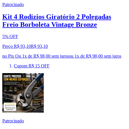
Patrocinado
Kit 4 Rodízios Giratório 2 Polegadas
Freio Borboleta Vintage Bronze
5% OFF
Preço R$ 93,10
R$
93
,
10
no Pix
Ou 1x de R$ 98,00 sem juros
ou
1
x de
R$ 98,00
sem juros
Cupom R$ 15 OFF
Patrocinado