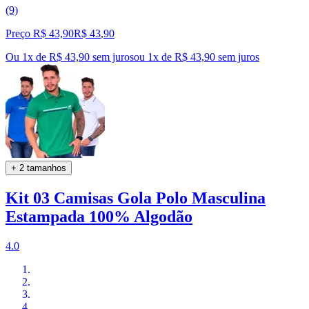
(9)
Preço R$ 43,90
R$
43
,
90
Ou 1x de R$ 43,90 sem juros
ou
1
x de
R$ 43,90
sem juros
+ 2 tamanhos
Kit 03 Camisas Gola Polo Masculina
Estampada 100% Algodão
4.0