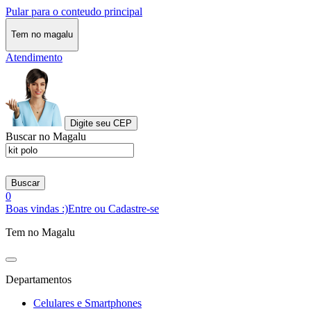
Pular para o conteudo principal
Tem no magalu
Atendimento
Digite seu CEP
Buscar no Magalu
Buscar
0
Boas vindas :)
Entre ou Cadastre-se
Tem no Magalu
Departamentos
Celulares e Smartphones