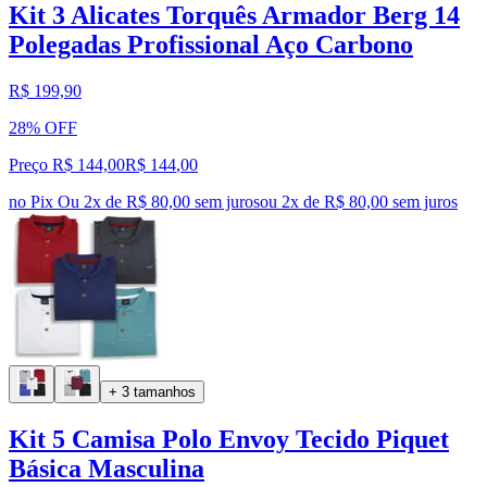
Kit 3 Alicates Torquês Armador Berg 14
Polegadas Profissional Aço Carbono
R$ 199,90
28% OFF
Preço R$ 144,00
R$
144
,
00
no Pix
Ou 2x de R$ 80,00 sem juros
ou
2
x de
R$ 80,00
sem juros
+ 3 tamanhos
Kit 5 Camisa Polo Envoy Tecido Piquet
Básica Masculina