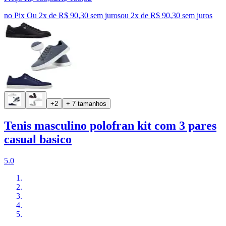
no Pix
Ou 2x de R$ 90,30 sem juros
ou
2
x de
R$ 90,30
sem juros
+2
+ 7 tamanhos
Tenis masculino polofran kit com 3 pares
casual basico
5.0