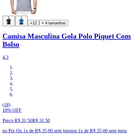
+12
+ 4 tamanhos
Camisa Masculina Gola Polo Piquet Com
Bolso
4.3
(18)
10% OFF
Preço R$ 31,50
R$
31
,
50
no Pix
Ou 1x de R$ 35,00 sem juros
ou
1
x de
R$ 35,00
sem juros