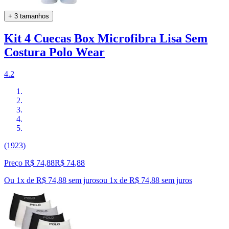
+ 3 tamanhos
Kit 4 Cuecas Box Microfibra Lisa Sem
Costura Polo Wear
4.2
(1923)
Preço R$ 74,88
R$
74
,
88
Ou 1x de R$ 74,88 sem juros
ou
1
x de
R$ 74,88
sem juros