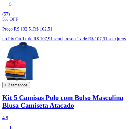
(57)
5% OFF
Preço R$ 102,51
R$
102
,
51
no Pix
Ou 1x de R$ 107,91 sem juros
ou
1
x de
R$ 107,91
sem juros
+ 2 tamanhos
Kit 5 Camisas Polo com Bolso Masculina
Blusa Camiseta Atacado
4.8