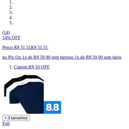
(14)
14% OFF
Preço R$ 51,51
R$
51
,
51
no Pix
Ou 1x de R$ 59,90 sem juros
ou
1
x de
R$ 59,90
sem juros
Cupom R$ 10 OFF
+ 3 tamanhos
Full