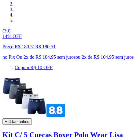
(39)
14% OFF
Preço R$ 180,51
R$
180
,
51
no Pix
Ou 2x de R$ 104,95 sem juros
ou
2
x de
R$ 104,95
sem juros
Cupom R$ 10 OFF
+ 3 tamanhos
Kit C/ 5 Cuecas Boxer Polo Wear Lisa