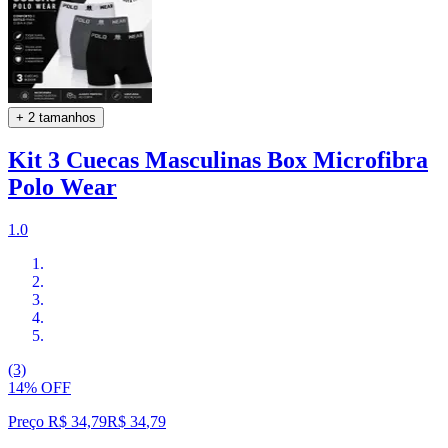
+ 2 tamanhos
Kit 3 Cuecas Masculinas Box Microfibra
Polo Wear
1.0
(3)
14% OFF
Preço R$ 34,79
R$
34
,
79