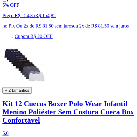
5% OFF
Preço R$ 154,85
R$
154
,
85
no Pix
Ou 2x de R$ 81,50 sem juros
ou
2
x de
R$ 81,50
sem juros
Cupom R$ 20 OFF
+ 2 tamanhos
Kit 12 Cuecas Boxer Polo Wear Infantil
Menino Poliéster Sem Costura Cueca Box
Confortável
5.0