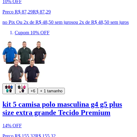
10% OFF
Preço R$ 87,29
R$
87
,
29
no Pix
Ou 2x de R$ 48,50 sem juros
ou
2
x de
R$ 48,50
sem juros
Cupom 10% OFF
+6
+ 1 tamanho
kit 5 camisa polo masculina g4 g5 plus
size extra grande Tecido Premium
14% OFF
Preço R$ 155,32
R$
155
,
32