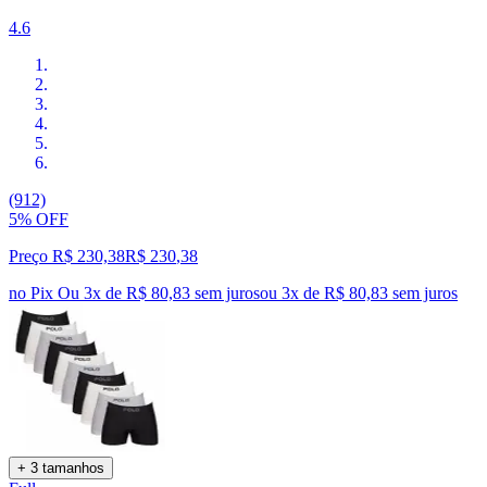
4.6
(912)
5% OFF
Preço R$ 230,38
R$
230
,
38
no Pix
Ou 3x de R$ 80,83 sem juros
ou
3
x de
R$ 80,83
sem juros
+ 3 tamanhos