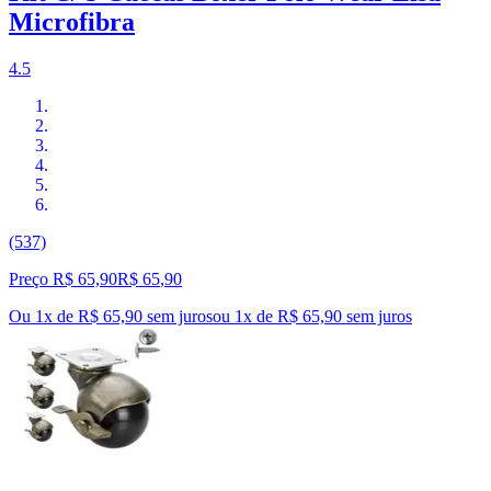
Microfibra
4.5
(537)
Preço R$ 65,90
R$
65
,
90
Ou 1x de R$ 65,90 sem juros
ou
1
x de
R$ 65,90
sem juros