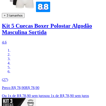
+ 3 tamanhos
Kit 5 Cuecas Boxer Polostar Algodão
Masculina Sortida
4.6
(27)
Preço R$ 78,90
R$
78
,
90
Ou 1x de R$ 78,90 sem juros
ou
1
x de
R$ 78,90
sem juros