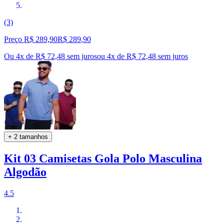
(3)
Preço R$ 289,90
R$
289
,
90
Ou 4x de R$ 72,48 sem juros
ou
4
x de
R$ 72,48
sem juros
+ 2 tamanhos
Kit 03 Camisetas Gola Polo Masculina
Algodão
4.5