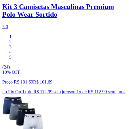
Kit 3 Camisetas Masculinas Premium
Polo Wear Sortido
5.0
(24)
10% OFF
Preço R$ 101,69
R$
101
,
69
no Pix
Ou 1x de R$ 112,99 sem juros
ou
1
x de
R$ 112,99
sem juros