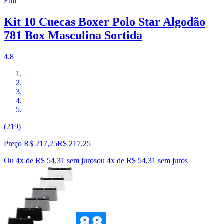
Full
Kit 10 Cuecas Boxer Polo Star Algodão
781 Box Masculina Sortida
4.8
(219)
Preço R$ 217,25
R$
217
,
25
Ou 4x de R$ 54,31 sem juros
ou
4
x de
R$ 54,31
sem juros