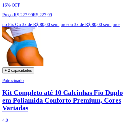
16% OFF
Preço R$ 227,99
R$
227
,
99
no Pix
Ou 3x de R$ 80,00 sem juros
ou
3
x de
R$ 80,00
sem juros
+ 2 capacidades
Patrocinado
Kit Completo até 10 Calcinhas Fio Duplo
em Poliamida Conforto Premium, Cores
Variadas
4.0