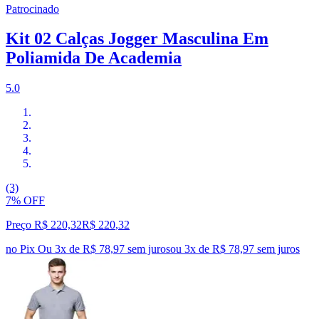
Patrocinado
Kit 02 Calças Jogger Masculina Em
Poliamida De Academia
5.0
(3)
7% OFF
Preço R$ 220,32
R$
220
,
32
no Pix
Ou 3x de R$ 78,97 sem juros
ou
3
x de
R$ 78,97
sem juros