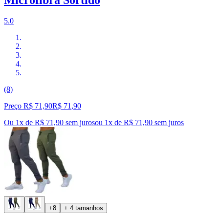
5.0
(8)
Preço R$ 71,90
R$
71
,
90
Ou 1x de R$ 71,90 sem juros
ou
1
x de
R$ 71,90
sem juros
+8
+ 4 tamanhos