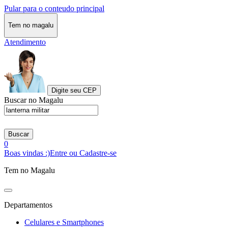
Pular para o conteudo principal
Tem no magalu
Atendimento
Digite seu CEP
Buscar no Magalu
Buscar
0
Boas vindas :)
Entre ou Cadastre-se
Tem no Magalu
Departamentos
Celulares e Smartphones