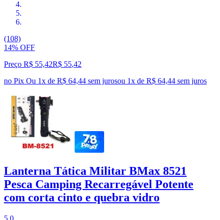
(108)
14% OFF
Preço R$ 55,42
R$
55
,
42
no Pix
Ou 1x de R$ 64,44 sem juros
ou
1
x de
R$ 64,44
sem juros
Lanterna Tática Militar BMax 8521
Pesca Camping Recarregável Potente
com corta cinto e quebra vidro
5.0