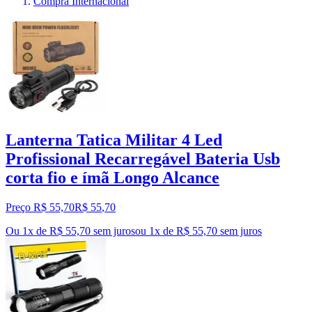
Compra Internacional
Lanterna Tatica Militar 4 Led
Profissional Recarregável Bateria Usb
corta fio e ímã Longo Alcance
Preço R$ 55,70
R$
55
,
70
Ou 1x de R$ 55,70 sem juros
ou
1
x de
R$ 55,70
sem juros