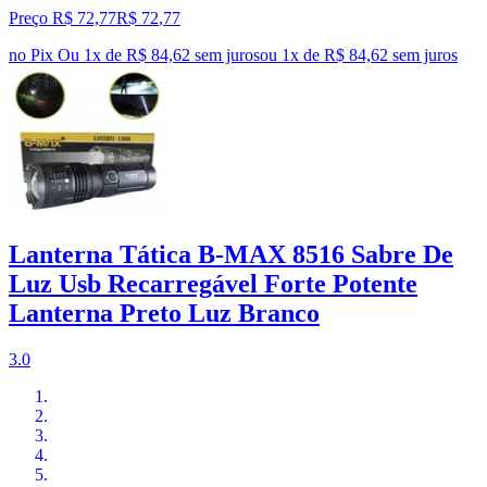
Preço R$ 72,77
R$
72
,
77
no Pix
Ou 1x de R$ 84,62 sem juros
ou
1
x de
R$ 84,62
sem juros
Lanterna Tática B-MAX 8516 Sabre De
Luz Usb Recarregável Forte Potente
Lanterna Preto Luz Branco
3.0