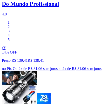
Do Mundo Profissional
4.0
(3)
14% OFF
Preço R$ 139,41
R$
139
,
41
no Pix
Ou 2x de R$ 81,06 sem juros
ou
2
x de
R$ 81,06
sem juros