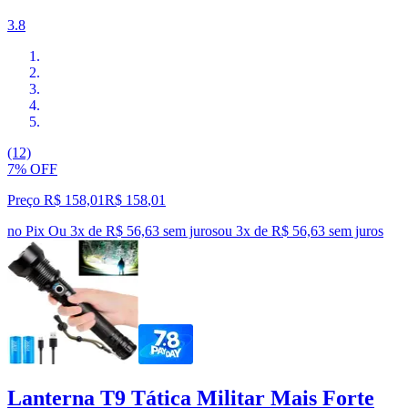
3.8
(12)
7% OFF
Preço R$ 158,01
R$
158
,
01
no Pix
Ou 3x de R$ 56,63 sem juros
ou
3
x de
R$ 56,63
sem juros
Lanterna T9 Tática Militar Mais Forte