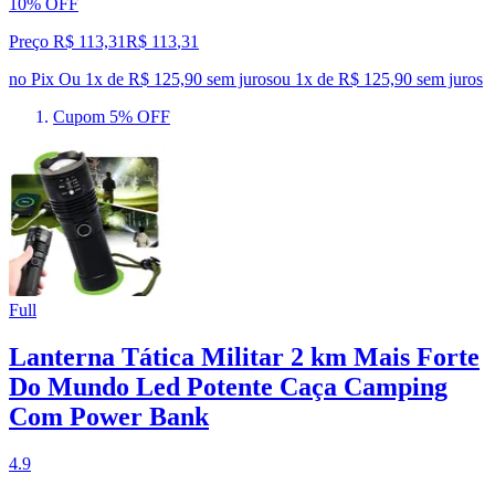
10% OFF
Preço R$ 113,31
R$
113
,
31
no Pix
Ou 1x de R$ 125,90 sem juros
ou
1
x de
R$ 125,90
sem juros
Cupom 5% OFF
Full
Lanterna Tática Militar 2 km Mais Forte
Do Mundo Led Potente Caça Camping
Com Power Bank
4.9