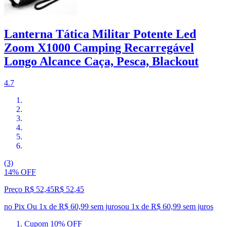
Lanterna Tática Militar Potente Led
Zoom X1000 Camping Recarregável
Longo Alcance Caça, Pesca, Blackout
4.7
(3)
14% OFF
Preço R$ 52,45
R$
52
,
45
no Pix
Ou 1x de R$ 60,99 sem juros
ou
1
x de
R$ 60,99
sem juros
Cupom 10% OFF