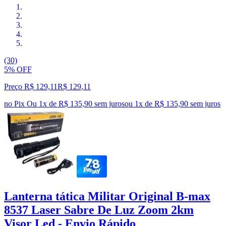
(30)
5% OFF
Preço R$ 129,11
R$
129
,
11
no Pix
Ou 1x de R$ 135,90 sem juros
ou
1
x de
R$ 135,90
sem juros
Lanterna tática Militar Original B-max
8537 Laser Sabre De Luz Zoom 2km
Visor Led - Envio Rápido