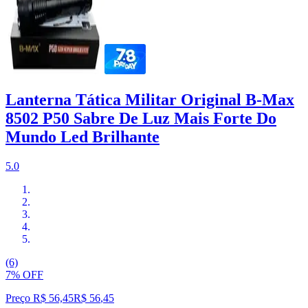
Lanterna Tática Militar Original B-Max
8502 P50 Sabre De Luz Mais Forte Do
Mundo Led Brilhante
5.0
(6)
7% OFF
Preço R$ 56,45
R$
56
,
45