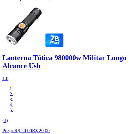
Lanterna Tática 980000w Militar Longo
Alcance Usb
1.0
(3)
Preço R$ 20,00
R$
20
,
00