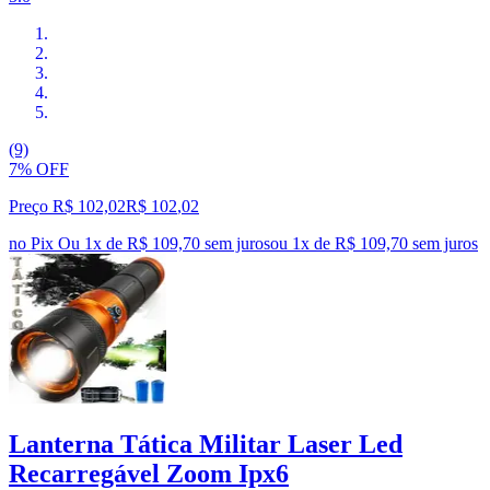
(9)
7% OFF
Preço R$ 102,02
R$
102
,
02
no Pix
Ou 1x de R$ 109,70 sem juros
ou
1
x de
R$ 109,70
sem juros
Lanterna Tática Militar Laser Led
Recarregável Zoom Ipx6