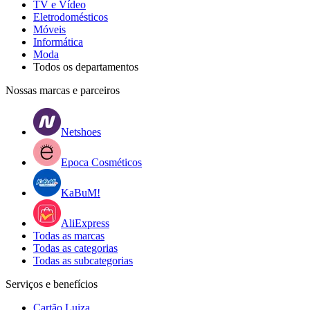
TV e Vídeo
Eletrodomésticos
Móveis
Informática
Moda
Todos os departamentos
Nossas marcas e parceiros
Netshoes
Epoca Cosméticos
KaBuM!
AliExpress
Todas as marcas
Todas as categorias
Todas as subcategorias
Serviços e benefícios
Cartão Luiza