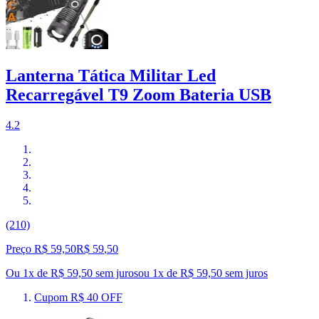
Lanterna Tática Militar Led
Recarregável T9 Zoom Bateria USB
4.2
(210)
Preço R$ 59,50
R$
59
,
50
Ou 1x de R$ 59,50 sem juros
ou
1
x de
R$ 59,50
sem juros
Cupom R$ 40 OFF