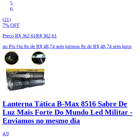
(21)
7% OFF
Preço R$ 362,61
R$
362
,
61
no Pix
Ou 8x de R$ 48,74 sem juros
ou
8
x de
R$ 48,74
sem juros
Lanterna Tática B-Max 8516 Sabre De
Luz Mais Forte Do Mundo Led Militar -
Enviamos no mesmo dia
4.9