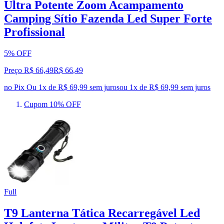
Ultra Potente Zoom Acampamento
Camping Sítio Fazenda Led Super Forte
Profissional
5% OFF
Preço R$ 66,49
R$
66
,
49
no Pix
Ou 1x de R$ 69,99 sem juros
ou
1
x de
R$ 69,99
sem juros
Cupom 10% OFF
Full
T9 Lanterna Tática Recarregável Led