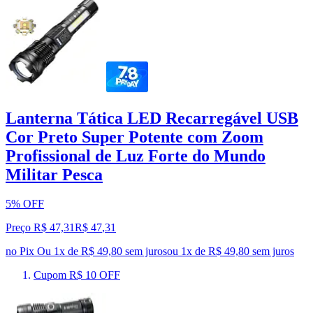
Lanterna Tática LED Recarregável USB
Cor Preto Super Potente com Zoom
Profissional de Luz Forte do Mundo
Militar Pesca
5% OFF
Preço R$ 47,31
R$
47
,
31
no Pix
Ou 1x de R$ 49,80 sem juros
ou
1
x de
R$ 49,80
sem juros
Cupom R$ 10 OFF