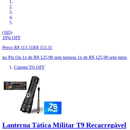
(165)
10% OFF
Preço R$ 113,31
R$
113
,
31
no Pix
Ou 1x de R$ 125,90 sem juros
ou
1
x de
R$ 125,90
sem juros
Cupom 5% OFF
Lanterna Tática Militar T9 Recarregável