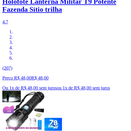
Holofote Lanterna Militar T9 Potente
Fazenda Sítio trilha
4.7
(207)
Preço R$ 48,00
R$
48
,
00
Ou 1x de R$ 48,00 sem juros
ou
1
x de
R$ 48,00
sem juros