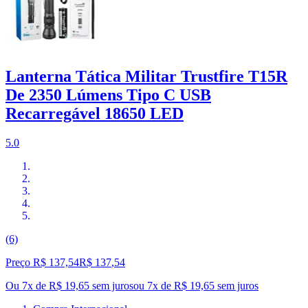
Lanterna Tática Militar Trustfire T15R
De 2350 Lúmens Tipo C USB
Recarregável 18650 LED
5.0
(6)
Preço R$ 137,54
R$
137
,
54
Ou 7x de R$ 19,65 sem juros
ou
7
x de
R$ 19,65
sem juros