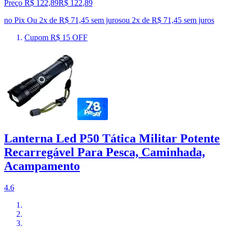
Preço R$ 122,89
R$
122
,
89
no Pix
Ou 2x de R$ 71,45 sem juros
ou
2
x de
R$ 71,45
sem juros
Cupom R$ 15 OFF
Lanterna Led P50 Tática Militar Potente
Recarregável Para Pesca, Caminhada,
Acampamento
4.6