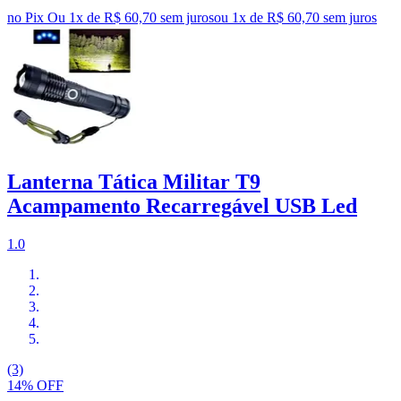
no Pix
Ou 1x de R$ 60,70 sem juros
ou
1
x de
R$ 60,70
sem juros
Lanterna Tática Militar T9
Acampamento Recarregável USB Led
1.0
(3)
14% OFF