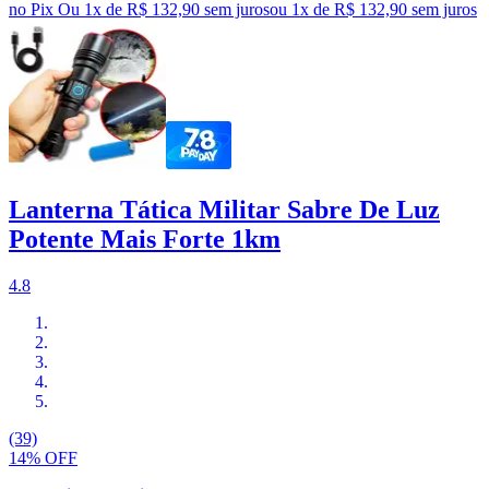
no Pix
Ou 1x de R$ 132,90 sem juros
ou
1
x de
R$ 132,90
sem juros
Lanterna Tática Militar Sabre De Luz
Potente Mais Forte 1km
4.8
(39)
14% OFF