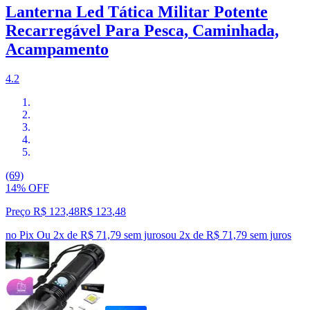
Lanterna Led Tática Militar Potente
Recarregável Para Pesca, Caminhada,
Acampamento
4.2
(69)
14% OFF
Preço R$ 123,48
R$
123
,
48
no Pix
Ou 2x de R$ 71,79 sem juros
ou
2
x de
R$ 71,79
sem juros