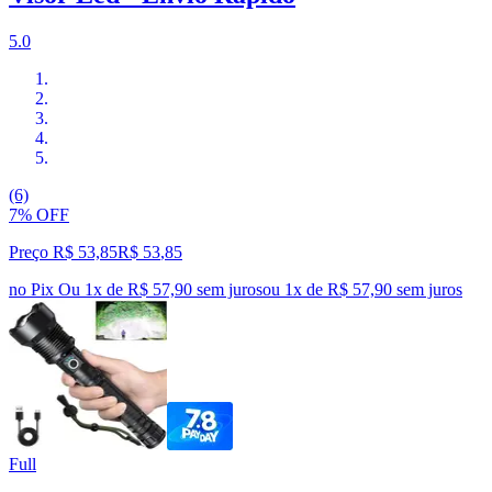
5.0
(6)
7% OFF
Preço R$ 53,85
R$
53
,
85
no Pix
Ou 1x de R$ 57,90 sem juros
ou
1
x de
R$ 57,90
sem juros
Full