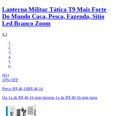
Lanterna Militar Tática T9 Mais Forte
Do Mundo Caça, Pesca, Fazenda, Sitio
Led Branco Zoom
4.3
(81)
10% OFF
Preço R$ 46,16
R$
46
,
16
Ou 1x de R$ 46,16 sem juros
ou
1
x de
R$ 46,16
sem juros