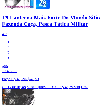
T9 Lanterna Mais Forte Do Mundo Sitio
Fazenda Caça, Pesca Tática Militar
4.9
(66)
10% OFF
Preço R$ 48,59
R$
48
,
59
Ou 1x de R$ 48,59 sem juros
ou
1
x de
R$ 48,59
sem juros