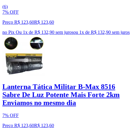
(6)
7% OFF
Preço R$ 123,60
R$
123
,
60
no Pix
Ou 1x de R$ 132,90 sem juros
ou
1
x de
R$ 132,90
sem juros
Lanterna Tática Militar B-Max 8516
Sabre De Luz Potente Mais Forte 2km
Enviamos no mesmo dia
7% OFF
Preço R$ 123,60
R$
123
,
60