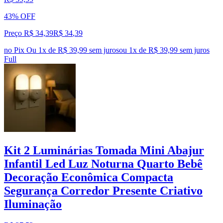
43% OFF
Preço R$ 34,39
R$
34
,
39
no Pix
Ou 1x de R$ 39,99 sem juros
ou
1
x de
R$ 39,99
sem juros
Full
Kit 2 Luminárias Tomada Mini Abajur
Infantil Led Luz Noturna Quarto Bebê
Decoração Econômica Compacta
Segurança Corredor Presente Criativo
Iluminação