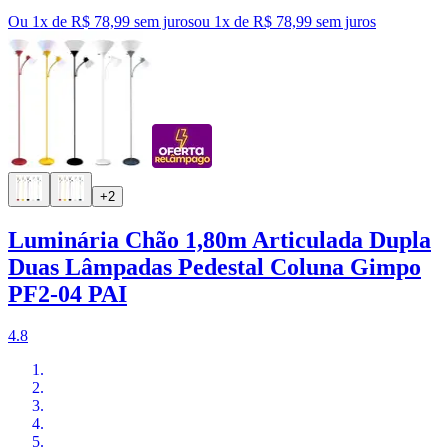
Ou 1x de R$ 78,99 sem juros
ou
1
x de
R$ 78,99
sem juros
+2
Luminária Chão 1,80m Articulada Dupla
Duas Lâmpadas Pedestal Coluna Gimpo
PF2-04 PAI
4.8