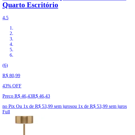
Quarto Escritório
4.5
(6)
R$ 80,99
43% OFF
Preço R$ 46,43
R$
46
,
43
no Pix
Ou 1x de R$ 53,99 sem juros
ou
1
x de
R$ 53,99
sem juros
Full