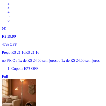
(4)
R$ 39,90
47% OFF
Preço R$ 21,16
R$
21
,
16
no Pix
Ou 1x de R$ 24,60 sem juros
ou
1
x de
R$ 24,60
sem juros
Cupom 10% OFF
Full