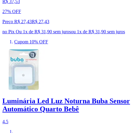
R$ 37,53
27% OFF
Preço R$ 27,43
R$
27
,
43
no Pix
Ou 1x de R$ 31,90 sem juros
ou
1
x de
R$ 31,90
sem juros
Cupom 10% OFF
Luminária Led Luz Noturna Buba Sensor
Automático Quarto Bebê
4.5