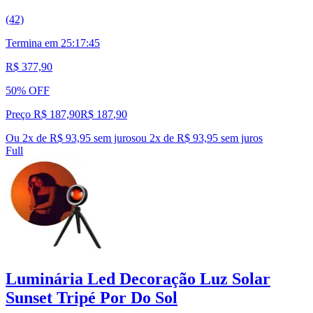
(42)
Termina em
25:17:44
R$ 377,90
50% OFF
Preço R$ 187,90
R$
187
,
90
Ou 2x de R$ 93,95 sem juros
ou
2
x de
R$ 93,95
sem juros
Full
Luminária Led Decoração Luz Solar
Sunset Tripé Por Do Sol