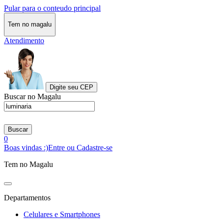
Pular para o conteudo principal
Tem no magalu
Atendimento
Digite seu CEP
Buscar no Magalu
Buscar
0
Boas vindas :)
Entre ou Cadastre-se
Tem no Magalu
Departamentos
Celulares e Smartphones