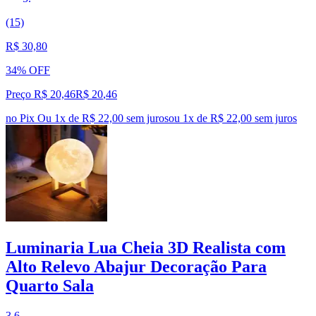
(15)
R$ 30,80
34% OFF
Preço R$ 20,46
R$
20
,
46
no Pix
Ou 1x de R$ 22,00 sem juros
ou
1
x de
R$ 22,00
sem juros
Luminaria Lua Cheia 3D Realista com
Alto Relevo Abajur Decoração Para
Quarto Sala
3.6