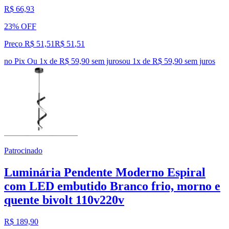
R$ 66,93
23% OFF
Preço R$ 51,51
R$
51
,
51
no Pix
Ou 1x de R$ 59,90 sem juros
ou
1
x de
R$ 59,90
sem juros
Patrocinado
Luminária Pendente Moderno Espiral
com LED embutido Branco frio, morno e
quente bivolt 110v220v
R$ 189,90