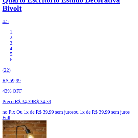
Quarto Escritório Estudo Decorativa
Bivolt
4.5
(22)
R$ 59,99
43% OFF
Preço R$ 34,39
R$
34
,
39
no Pix
Ou 1x de R$ 39,99 sem juros
ou
1
x de
R$ 39,99
sem juros
Full