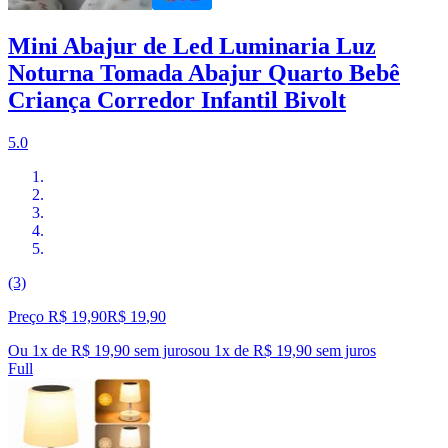
Mini Abajur de Led Luminaria Luz
Noturna Tomada Abajur Quarto Bebê
Criança Corredor Infantil Bivolt
5.0
(3)
Preço R$ 19,90
R$
19
,
90
Ou 1x de R$ 19,90 sem juros
ou
1
x de
R$ 19,90
sem juros
Full