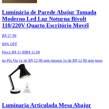
Luminária de Parede Abajur Tomada
Moderno Led Luz Noturna Bivolt
110/220V Quarto Escritório Movél
R$ 27,99
60% OFF
Preço R$ 11,09
R$
11
,
09
no Pix
Ou 1x de R$ 12,90 sem juros
ou
1
x de
R$ 12,90
sem juros
Luminaria Articulada Mesa Abajur