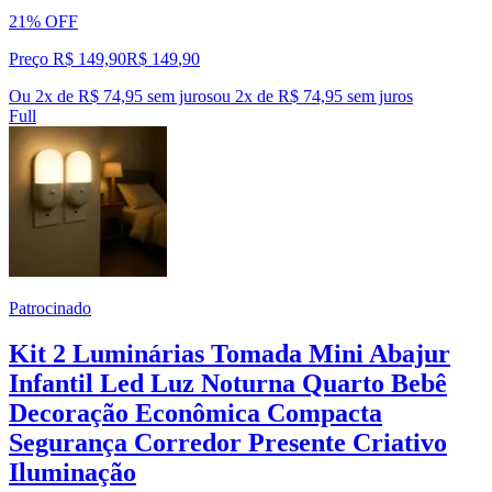
21% OFF
Preço R$ 149,90
R$
149
,
90
Ou 2x de R$ 74,95 sem juros
ou
2
x de
R$ 74,95
sem juros
Full
Patrocinado
Kit 2 Luminárias Tomada Mini Abajur
Infantil Led Luz Noturna Quarto Bebê
Decoração Econômica Compacta
Segurança Corredor Presente Criativo
Iluminação