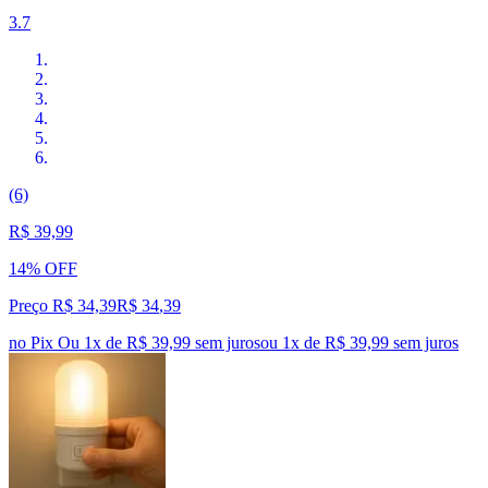
3.7
(6)
R$ 39,99
14% OFF
Preço R$ 34,39
R$
34
,
39
no Pix
Ou 1x de R$ 39,99 sem juros
ou
1
x de
R$ 39,99
sem juros