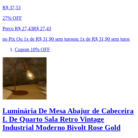
R$ 37,53
27% OFF
Preço R$ 27,43
R$
27
,
43
no Pix
Ou 1x de R$ 31,90 sem juros
ou
1
x de
R$ 31,90
sem juros
Cupom 10% OFF
Luminária De Mesa Abajur de Cabeceira
L De Quarto Sala Retro Vintage
Industrial Moderno Bivolt Rose Gold