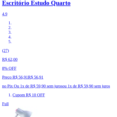
Escritório Estudo Quarto
4.9
(27)
R$ 62,00
8% OFF
Preço R$ 56,91
R$
56
,
91
no Pix
Ou 1x de R$ 59,90 sem juros
ou
1
x de
R$ 59,90
sem juros
Cupom R$ 10 OFF
Full