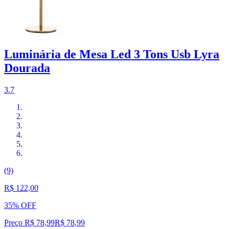
Luminária de Mesa Led 3 Tons Usb Lyra
Dourada
3.7
(9)
R$ 122,00
35% OFF
Preço R$ 78,99
R$
78
,
99