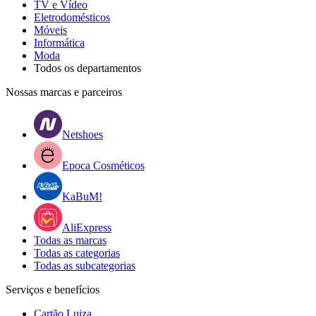
TV e Vídeo
Eletrodomésticos
Móveis
Informática
Moda
Todos os departamentos
Nossas marcas e parceiros
Netshoes
Epoca Cosméticos
KaBuM!
AliExpress
Todas as marcas
Todas as categorias
Todas as subcategorias
Serviços e benefícios
Cartão Luiza