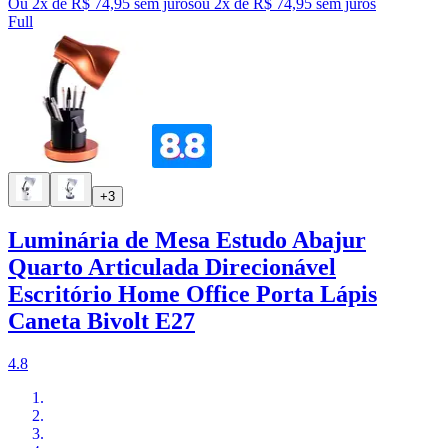
Ou 2x de R$ 74,95 sem juros
ou
2
x de
R$ 74,95
sem juros
Full
+3
Luminária de Mesa Estudo Abajur
Quarto Articulada Direcionável
Escritório Home Office Porta Lápis
Caneta Bivolt E27
4.8