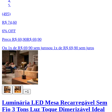
(495)
R$ 74,60
6% OFF
Preço R$ 69,90
R$
69
,
90
Ou 1x de R$ 69,90 sem juros
ou
1
x de
R$ 69,90
sem juros
+1
Luminária LED Mesa Recarregável Sem
Fio 3 Tons Luz Toque Dimerizável Ideal