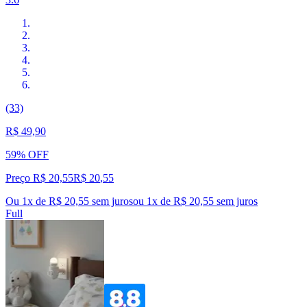
(33)
R$ 49,90
59% OFF
Preço R$ 20,55
R$
20
,
55
Ou 1x de R$ 20,55 sem juros
ou
1
x de
R$ 20,55
sem juros
Full