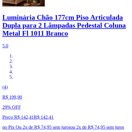
Luminária Chão 177cm Piso Articulada
Dupla para 2 Lâmpadas Pedestal Coluna
Metal Fl 1011 Branco
5.0
(4)
R$ 199,90
29% OFF
Preço R$ 142,41
R$
142
,
41
no Pix
Ou 2x de R$ 74,95 sem juros
ou
2
x de
R$ 74,95
sem juros