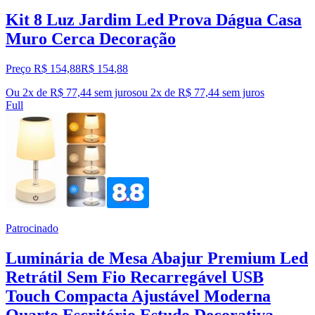
Kit 8 Luz Jardim Led Prova Dágua Casa
Muro Cerca Decoração
Preço R$ 154,88
R$
154
,
88
Ou 2x de R$ 77,44 sem juros
ou
2
x de
R$ 77,44
sem juros
Full
Patrocinado
Luminária de Mesa Abajur Premium Led
Retrátil Sem Fio Recarregável USB
Touch Compacta Ajustável Moderna