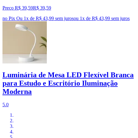
Preço R$ 39,59
R$
39
,
59
no Pix
Ou 1x de R$ 43,99 sem juros
ou
1
x de
R$ 43,99
sem juros
Luminária de Mesa LED Flexível Branca
para Estudo e Escritório Iluminação
Moderna
5.0