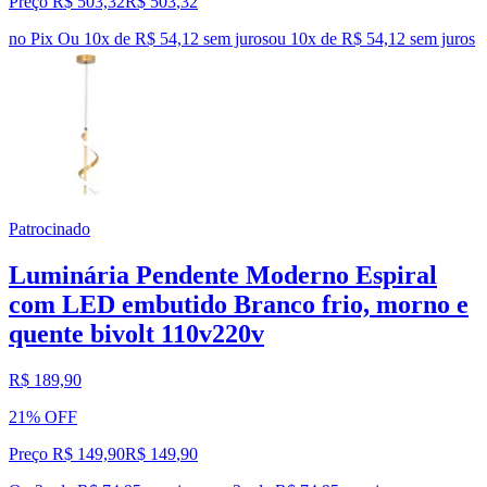
Preço R$ 503,32
R$
503
,
32
no Pix
Ou 10x de R$ 54,12 sem juros
ou
10
x de
R$ 54,12
sem juros
Patrocinado
Luminária Pendente Moderno Espiral
com LED embutido Branco frio, morno e
quente bivolt 110v220v
R$ 189,90
21% OFF
Preço R$ 149,90
R$
149
,
90