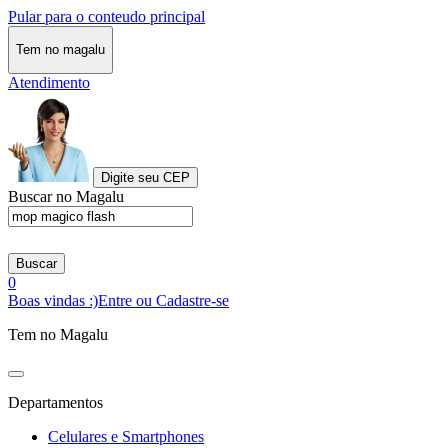
Pular para o conteudo principal
Tem no magalu
Atendimento
Digite seu CEP
Buscar no Magalu
Buscar
0
Boas vindas :)
Entre ou Cadastre-se
Tem no Magalu
Departamentos
Celulares e Smartphones