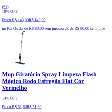
(51)
10% OFF
Preço R$ 143,99
R$
143
,
99
no Pix
Ou 2x de R$ 80,00 sem juros
ou
2
x de
R$ 80,00
sem juros
Mop Giratório Spray Limpeza Flash
Mágico Rodo Esfregão Flat Cor
Vermelho
14% OFF
Preço R$ 51,60
R$
51
,
60