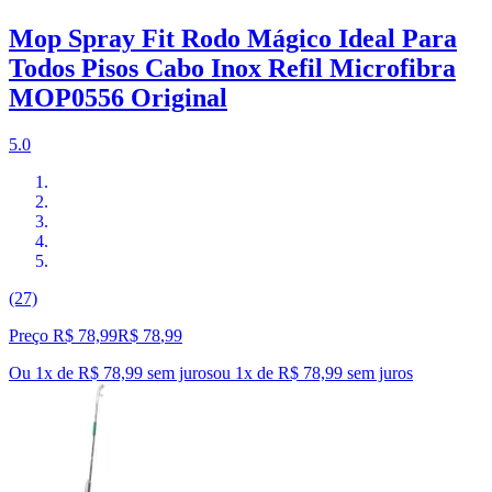
Mop Spray Fit Rodo Mágico Ideal Para
Todos Pisos Cabo Inox Refil Microfibra
MOP0556 Original
5.0
(27)
Preço R$ 78,99
R$
78
,
99
Ou 1x de R$ 78,99 sem juros
ou
1
x de
R$ 78,99
sem juros