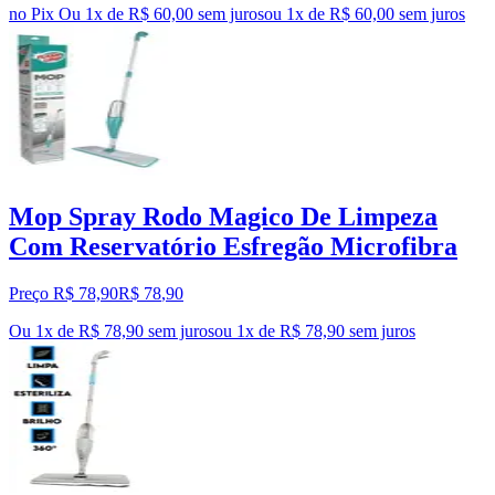
no Pix
Ou 1x de R$ 60,00 sem juros
ou
1
x de
R$ 60,00
sem juros
Mop Spray Rodo Magico De Limpeza
Com Reservatório Esfregão Microfibra
Preço R$ 78,90
R$
78
,
90
Ou 1x de R$ 78,90 sem juros
ou
1
x de
R$ 78,90
sem juros