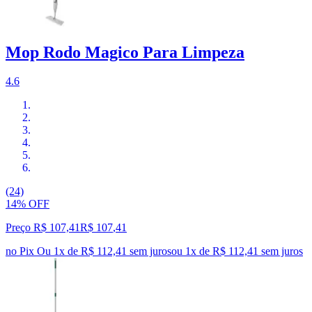
Mop Rodo Magico Para Limpeza
4.6
(24)
14% OFF
Preço R$ 107,41
R$
107
,
41
no Pix
Ou 1x de R$ 112,41 sem juros
ou
1
x de
R$ 112,41
sem juros