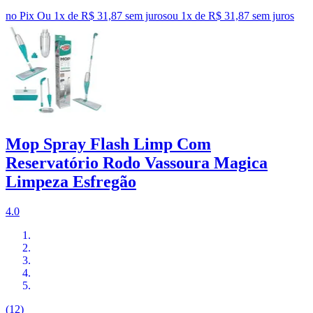
no Pix
Ou 1x de R$ 31,87 sem juros
ou
1
x de
R$ 31,87
sem juros
Mop Spray Flash Limp Com
Reservatório Rodo Vassoura Magica
Limpeza Esfregão
4.0
(12)