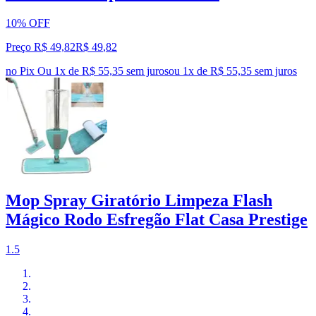
10% OFF
Preço R$ 49,82
R$
49
,
82
no Pix
Ou 1x de R$ 55,35 sem juros
ou
1
x de
R$ 55,35
sem juros
Mop Spray Giratório Limpeza Flash
Mágico Rodo Esfregão Flat Casa Prestige
1.5