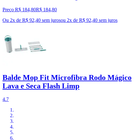
Preço R$ 184,80
R$
184
,
80
Ou 2x de R$ 92,40 sem juros
ou
2
x de
R$ 92,40
sem juros
Balde Mop Fit Microfibra Rodo Mágico
Lava e Seca Flash Limp
4.7