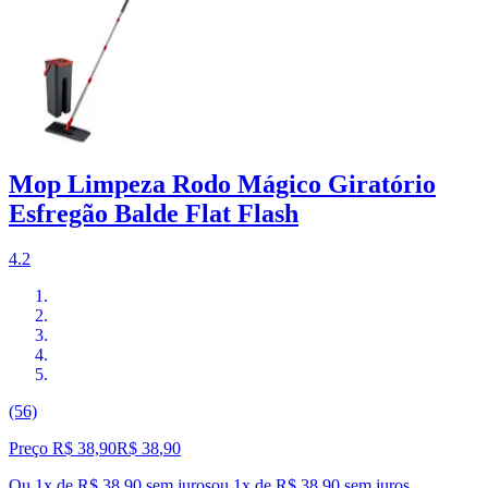
Mop Limpeza Rodo Mágico Giratório
Esfregão Balde Flat Flash
4.2
(56)
Preço R$ 38,90
R$
38
,
90
Ou 1x de R$ 38,90 sem juros
ou
1
x de
R$ 38,90
sem juros