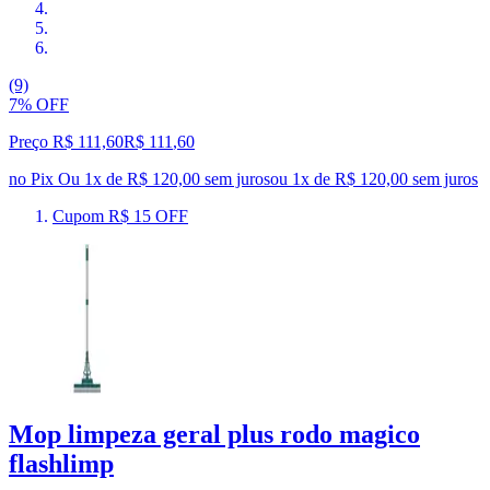
(9)
7% OFF
Preço R$ 111,60
R$
111
,
60
no Pix
Ou 1x de R$ 120,00 sem juros
ou
1
x de
R$ 120,00
sem juros
Cupom R$ 15 OFF
Mop limpeza geral plus rodo magico
flashlimp