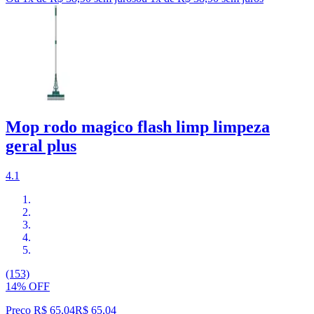
Mop rodo magico flash limp limpeza
geral plus
4.1
(153)
14% OFF
Preço R$ 65,04
R$
65
,
04