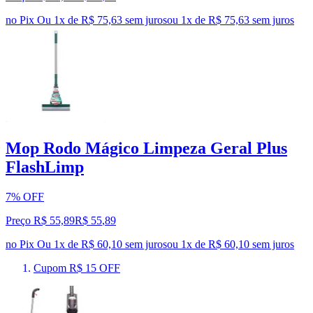
no Pix
Ou 1x de R$ 75,63 sem juros
ou
1
x de
R$ 75,63
sem juros
Mop Rodo Mágico Limpeza Geral Plus
FlashLimp
7% OFF
Preço R$ 55,89
R$
55
,
89
no Pix
Ou 1x de R$ 60,10 sem juros
ou
1
x de
R$ 60,10
sem juros
Cupom R$ 15 OFF