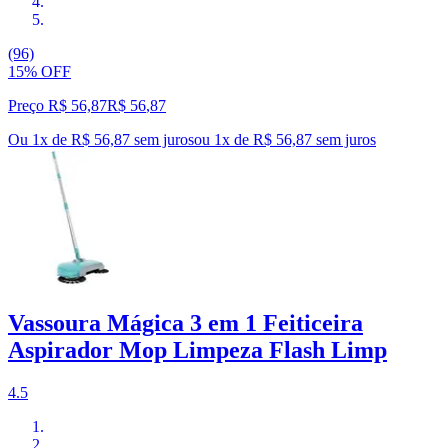
(96)
15% OFF
Preço R$ 56,87
R$
56
,
87
Ou 1x de R$ 56,87 sem juros
ou
1
x de
R$ 56,87
sem juros
Vassoura Mágica 3 em 1 Feiticeira
Aspirador Mop Limpeza Flash Limp
4.5