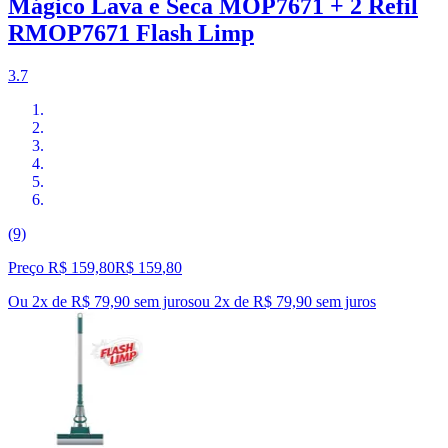
Mágico Lava e Seca MOP7671 + 2 Refil
RMOP7671 Flash Limp
3.7
(9)
Preço R$ 159,80
R$
159
,
80
Ou 2x de R$ 79,90 sem juros
ou
2
x de
R$ 79,90
sem juros