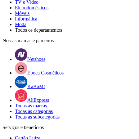
TV e Vídeo
Eletrodomésticos
Móveis
Informática
Moda
Todos os departamentos
Nossas marcas e parceiros
Netshoes
Epoca Cosméticos
KaBuM!
AliExpress
Todas as marcas
Todas as categorias
Todas as subcategorias
Serviços e benefícios
Cartão Luiza