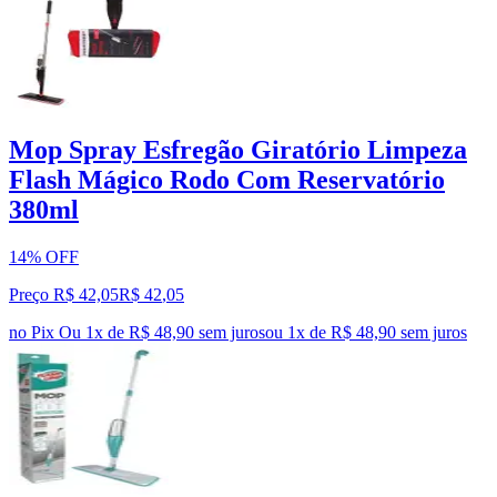
Mop Spray Esfregão Giratório Limpeza
Flash Mágico Rodo Com Reservatório
380ml
14% OFF
Preço R$ 42,05
R$
42
,
05
no Pix
Ou 1x de R$ 48,90 sem juros
ou
1
x de
R$ 48,90
sem juros