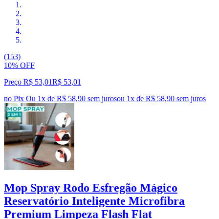
(153)
10% OFF
Preço R$ 53,01
R$
53
,
01
no Pix
Ou 1x de R$ 58,90 sem juros
ou
1
x de
R$ 58,90
sem juros
Mop Spray Rodo Esfregão Mágico
Reservatório Inteligente Microfibra
Premium Limpeza Flash Flat