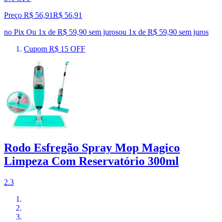
Preço R$ 56,91
R$
56
,
91
no Pix
Ou 1x de R$ 59,90 sem juros
ou
1
x de
R$ 59,90
sem juros
Cupom R$ 15 OFF
Rodo Esfregão Spray Mop Magico
Limpeza Com Reservatório 300ml
2.3