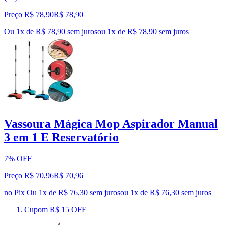
Preço R$ 78,90
R$
78
,
90
Ou 1x de R$ 78,90 sem juros
ou
1
x de
R$ 78,90
sem juros
Vassoura Mágica Mop Aspirador Manual
3 em 1 E Reservatório
7% OFF
Preço R$ 70,96
R$
70
,
96
no Pix
Ou 1x de R$ 76,30 sem juros
ou
1
x de
R$ 76,30
sem juros
Cupom R$ 15 OFF