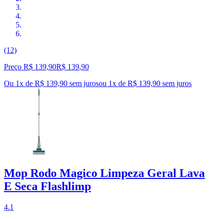
(12)
Preço R$ 139,90
R$
139
,
90
Ou 1x de R$ 139,90 sem juros
ou
1
x de
R$ 139,90
sem juros
Mop Rodo Magico Limpeza Geral Lava
E Seca Flashlimp
4.1