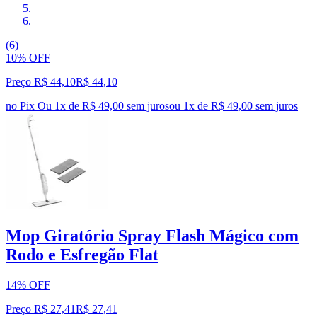
(6)
10% OFF
Preço R$ 44,10
R$
44
,
10
no Pix
Ou 1x de R$ 49,00 sem juros
ou
1
x de
R$ 49,00
sem juros
Mop Giratório Spray Flash Mágico com
Rodo e Esfregão Flat
14% OFF
Preço R$ 27,41
R$
27
,
41