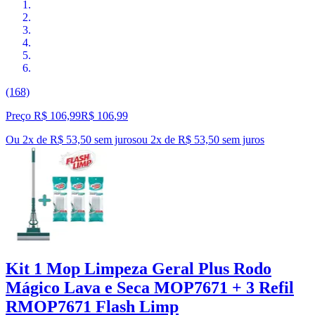
(168)
Preço R$ 106,99
R$
106
,
99
Ou 2x de R$ 53,50 sem juros
ou
2
x de
R$ 53,50
sem juros
Kit 1 Mop Limpeza Geral Plus Rodo
Mágico Lava e Seca MOP7671 + 3 Refil
RMOP7671 Flash Limp