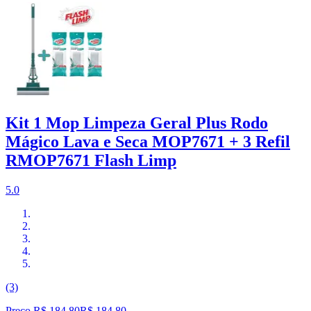
Kit 1 Mop Limpeza Geral Plus Rodo
Mágico Lava e Seca MOP7671 + 3 Refil
RMOP7671 Flash Limp
5.0
(3)
Preço R$ 184,80
R$
184
,
80