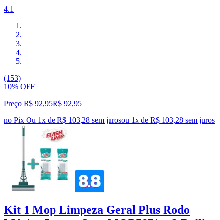
4.1
(153)
10% OFF
Preço R$ 92,95
R$
92
,
95
no Pix
Ou 1x de R$ 103,28 sem juros
ou
1
x de
R$ 103,28
sem juros
Kit 1 Mop Limpeza Geral Plus Rodo