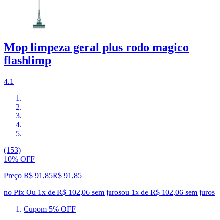
Mop limpeza geral plus rodo magico
flashlimp
4.1
(153)
10% OFF
Preço R$ 91,85
R$
91
,
85
no Pix
Ou 1x de R$ 102,06 sem juros
ou
1
x de
R$ 102,06
sem juros
Cupom 5% OFF