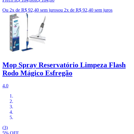
Ou 2x de R$ 92,40 sem juros
ou
2
x de
R$ 92,40
sem juros
Mop Spray Reservatório Limpeza Flash
Rodo Mágico Esfregão
4.0
(3)
5% OFF