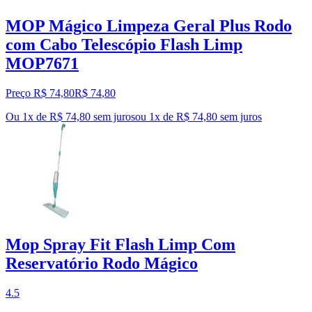
MOP Mágico Limpeza Geral Plus Rodo
com Cabo Telescópio Flash Limp
MOP7671
Preço R$ 74,80
R$
74
,
80
Ou 1x de R$ 74,80 sem juros
ou
1
x de
R$ 74,80
sem juros
Mop Spray Fit Flash Limp Com
Reservatório Rodo Mágico
4.5