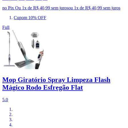
no Pix
Ou 1x de R$ 40,99 sem juros
ou
1
x de
R$ 40,99
sem juros
Cupom 10% OFF
Full
Mop Giratório Spray Limpeza Flash
Mágico Rodo Esfregão Flat
5.0