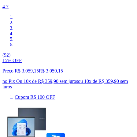
4.7
(92)
15% OFF
Preço R$ 3.059,15
R$
3.059
,
15
no Pix
Ou 10x de R$ 359,90 sem juros
ou
10
x de
R$ 359,90
sem
juros
Cupom R$ 100 OFF