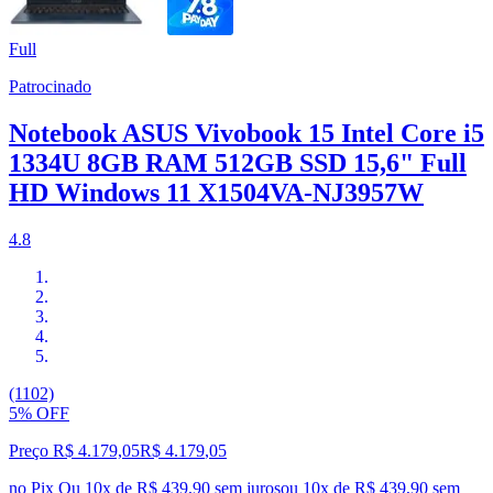
Full
Patrocinado
Notebook ASUS Vivobook 15 Intel Core i5
1334U 8GB RAM 512GB SSD 15,6" Full
HD Windows 11 X1504VA-NJ3957W
4.8
(1102)
5% OFF
Preço R$ 4.179,05
R$
4.179
,
05
no Pix
Ou 10x de R$ 439,90 sem juros
ou
10
x de
R$ 439,90
sem