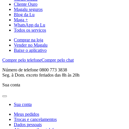
Cliente Ouro
Magalu seguros
Blog da Lu
Maga +
WhatsApp da Lu
Todos os serviços
Comprar na loja
Vender no Magalu
Baixe o aplicativo
Compre pelo telefone
Compre pelo chat
Número de telefone 0800 773 3838
Seg. à Dom. exceto feriados das 8h às 20h
Sua conta
Sua conta
Meus pedidos
Trocas e cancelamentos
Dados pessoais