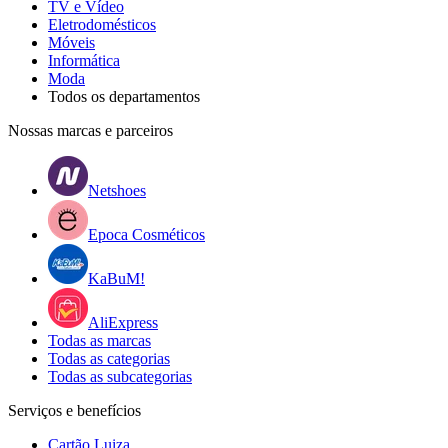
TV e Vídeo
Eletrodomésticos
Móveis
Informática
Moda
Todos os departamentos
Nossas marcas e parceiros
Netshoes
Epoca Cosméticos
KaBuM!
AliExpress
Todas as marcas
Todas as categorias
Todas as subcategorias
Serviços e benefícios
Cartão Luiza