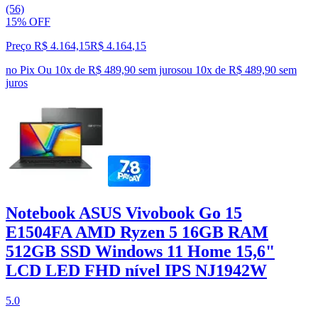
(56)
15% OFF
Preço R$ 4.164,15
R$
4.164
,
15
no Pix
Ou 10x de R$ 489,90 sem juros
ou
10
x de
R$ 489,90
sem
juros
Notebook ASUS Vivobook Go 15
E1504FA AMD Ryzen 5 16GB RAM
512GB SSD Windows 11 Home 15,6"
LCD LED FHD nível IPS NJ1942W
5.0