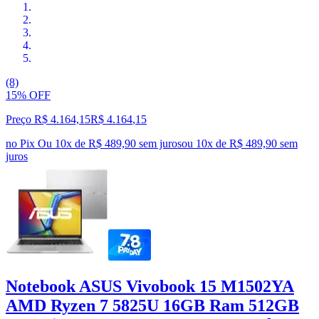
(8)
15% OFF
Preço R$ 4.164,15
R$
4.164
,
15
no Pix
Ou 10x de R$ 489,90 sem juros
ou
10
x de
R$ 489,90
sem
juros
Notebook ASUS Vivobook 15 M1502YA
AMD Ryzen 7 5825U 16GB Ram 512GB