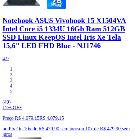
Notebook ASUS Vivobook 15 X1504VA
Intel Core i5 1334U 16Gb Ram 512GB
SSD Linux KeepOS Intel Iris Xe Tela
15,6" LED FHD Blue - NJ1746
4.9
(49)
15% OFF
Preço R$ 4.079,15
R$
4.079
,
15
no Pix
Ou 10x de R$ 479,90 sem juros
ou
10
x de
R$ 479,90
sem
juros