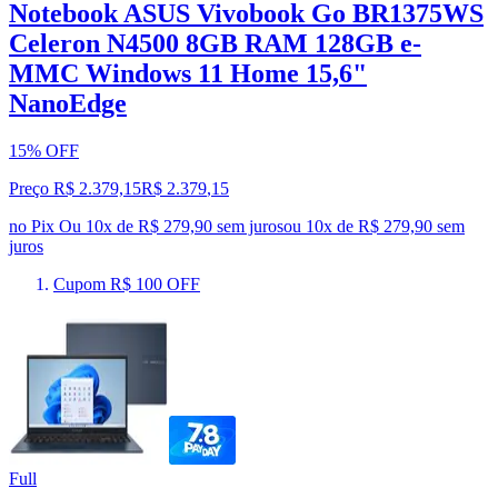
Notebook ASUS Vivobook Go BR1375WS
Celeron N4500 8GB RAM 128GB e-
MMC Windows 11 Home 15,6"
NanoEdge
15% OFF
Preço R$ 2.379,15
R$
2.379
,
15
no Pix
Ou 10x de R$ 279,90 sem juros
ou
10
x de
R$ 279,90
sem
juros
Cupom R$ 100 OFF
Full