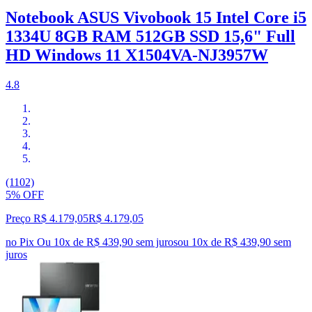
Notebook ASUS Vivobook 15 Intel Core i5
1334U 8GB RAM 512GB SSD 15,6" Full
HD Windows 11 X1504VA-NJ3957W
4.8
(1102)
5% OFF
Preço R$ 4.179,05
R$
4.179
,
05
no Pix
Ou 10x de R$ 439,90 sem juros
ou
10
x de
R$ 439,90
sem
juros