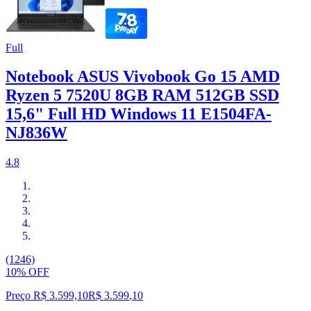
Full
Notebook ASUS Vivobook Go 15 AMD
Ryzen 5 7520U 8GB RAM 512GB SSD
15,6" Full HD Windows 11 E1504FA-
NJ836W
4.8
(1246)
10% OFF
Preço R$ 3.599,10
R$
3.599
,
10