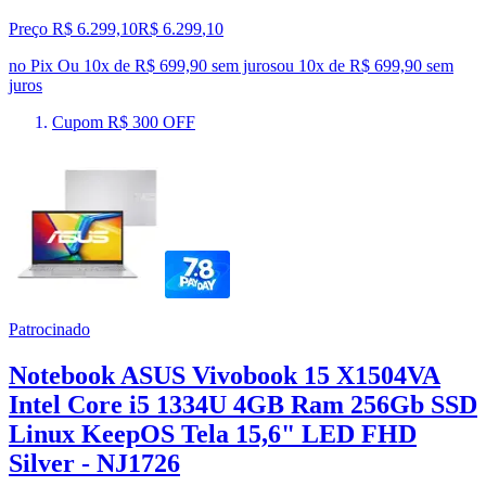
Preço R$ 6.299,10
R$
6.299
,
10
no Pix
Ou 10x de R$ 699,90 sem juros
ou
10
x de
R$ 699,90
sem
juros
Cupom R$ 300 OFF
Patrocinado
Notebook ASUS Vivobook 15 X1504VA
Intel Core i5 1334U 4GB Ram 256Gb SSD
Linux KeepOS Tela 15,6" LED FHD
Silver - NJ1726