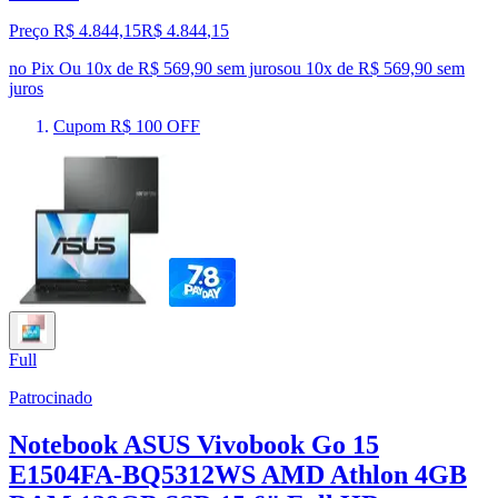
Preço R$ 4.844,15
R$
4.844
,
15
no Pix
Ou 10x de R$ 569,90 sem juros
ou
10
x de
R$ 569,90
sem
juros
Cupom R$ 100 OFF
Full
Patrocinado
Notebook ASUS Vivobook Go 15
E1504FA-BQ5312WS AMD Athlon 4GB