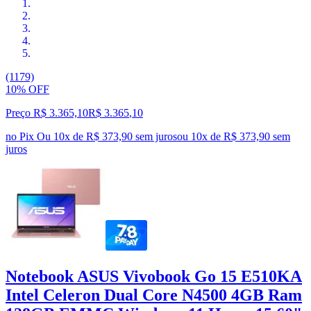
(1179)
10% OFF
Preço R$ 3.365,10
R$
3.365
,
10
no Pix
Ou 10x de R$ 373,90 sem juros
ou
10
x de
R$ 373,90
sem
juros
Notebook ASUS Vivobook Go 15 E510KA
Intel Celeron Dual Core N4500 4GB Ram