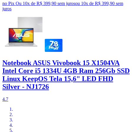
no Pix
Ou 10x de R$ 399,90 sem juros
ou
10
x de
R$ 399,90
sem
juros
Notebook ASUS Vivobook 15 X1504VA
Intel Core i5 1334U 4GB Ram 256Gb SSD
Linux KeepOS Tela 15,6" LED FHD
Silver - NJ1726
4.7