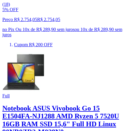
(18)
5% OFF
Preço R$ 2.754,05
R$
2.754
,
05
no Pix
Ou 10x de R$ 289,90 sem juros
ou
10
x de
R$ 289,90
sem
juros
Cupom R$ 200 OFF
Full
Notebook ASUS Vivobook Go 15
E1504FA-NJ1288 AMD Ryzen 5 7520U
16GB RAM SSD 15,6" Full HD Linux