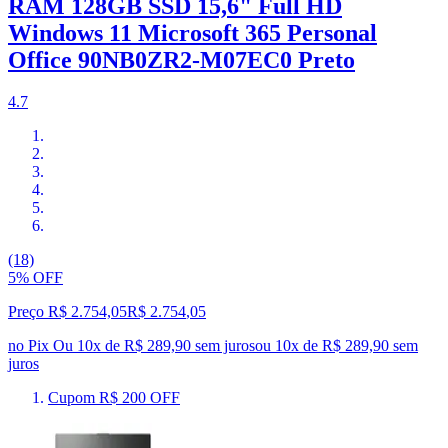
RAM 128GB SSD 15,6" Full HD
Windows 11 Microsoft 365 Personal
Office 90NB0ZR2-M07EC0 Preto
4.7
(18)
5% OFF
Preço R$ 2.754,05
R$
2.754
,
05
no Pix
Ou 10x de R$ 289,90 sem juros
ou
10
x de
R$ 289,90
sem
juros
Cupom R$ 200 OFF