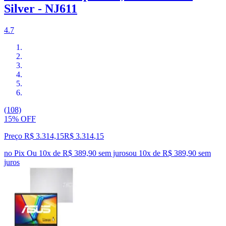
Silver - NJ611
4.7
(108)
15% OFF
Preço R$ 3.314,15
R$
3.314
,
15
no Pix
Ou 10x de R$ 389,90 sem juros
ou
10
x de
R$ 389,90
sem
juros