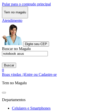
Pular para o conteudo principal
Tem no magalu
Atendimento
Digite seu CEP
Buscar no Magalu
Buscar
0
Boas vindas :)
Entre ou Cadastre-se
Tem no Magalu
Departamentos
Celulares e Smartphones