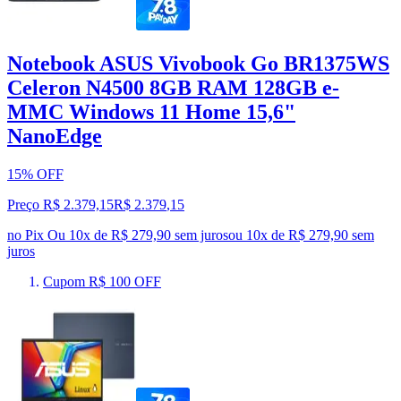
Notebook ASUS Vivobook Go BR1375WS
Celeron N4500 8GB RAM 128GB e-
MMC Windows 11 Home 15,6"
NanoEdge
15% OFF
Preço R$ 2.379,15
R$
2.379
,
15
no Pix
Ou 10x de R$ 279,90 sem juros
ou
10
x de
R$ 279,90
sem
juros
Cupom R$ 100 OFF