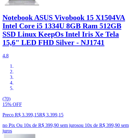
Notebook ASUS Vivobook 15 X1504VA
Intel Core i5 1334U 8GB Ram 512GB
SSD Linux KeepOs Intel Iris Xe Tela
15,6" LED FHD Silver - NJ1741
4.8
(70)
15% OFF
Preço R$ 3.399,15
R$
3.399
,
15
no Pix
Ou 10x de R$ 399,90 sem juros
ou
10
x de
R$ 399,90
sem
juros