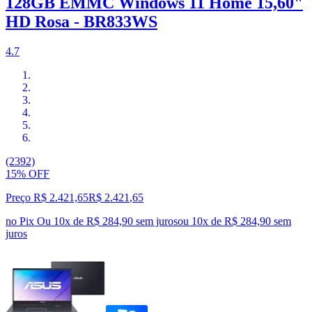
128GB EMMC Windows 11 Home 15,60"
HD Rosa - BR833WS
4.7
(2392)
15% OFF
Preço R$ 2.421,65
R$
2.421
,
65
no Pix
Ou 10x de R$ 284,90 sem juros
ou
10
x de
R$ 284,90
sem
juros