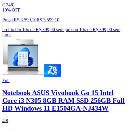
(1246)
10% OFF
Preço R$ 3.599,10
R$
3.599
,
10
no Pix
Ou 10x de R$ 399,90 sem juros
ou
10
x de
R$ 399,90
sem
juros
Full
Notebook ASUS Vivobook Go 15 Intel
Core i3 N305 8GB RAM SSD 256GB Full
HD Windows 11 E1504GA-NJ434W
4.8