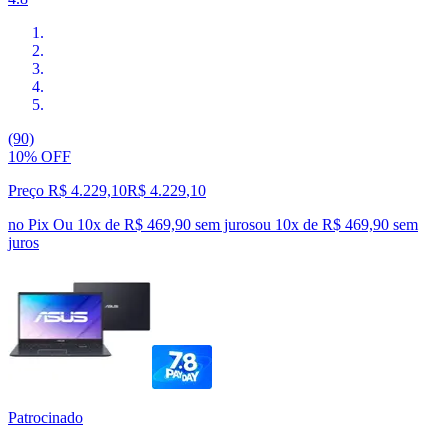
(90)
10% OFF
Preço R$ 4.229,10
R$
4.229
,
10
no Pix
Ou 10x de R$ 469,90 sem juros
ou
10
x de
R$ 469,90
sem
juros
Patrocinado