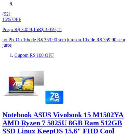
(92)
15% OFF
Preço R$ 3.059,15
R$
3.059
,
15
no Pix
Ou 10x de R$ 359,90 sem juros
ou
10
x de
R$ 359,90
sem
juros
Cupom R$ 100 OFF
Notebook ASUS Vivobook 15 M1502YA
AMD Ryzen 7 5825U 8GB Ram 512GB
SSD Linux KeepOS 15,6" FHD Cool