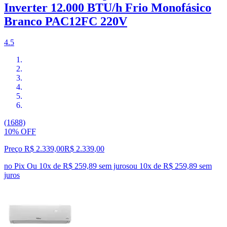
Inverter 12.000 BTU/h Frio Monofásico
Branco PAC12FC 220V
4.5
(1688)
10% OFF
Preço R$ 2.339,00
R$
2.339
,
00
no Pix
Ou 10x de R$ 259,89 sem juros
ou
10
x de
R$ 259,89
sem
juros