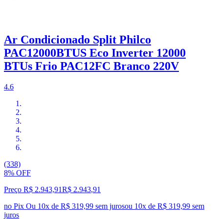
Ar Condicionado Split Philco
PAC12000BTUS Eco Inverter 12000
BTUs Frio PAC12FC Branco 220V
4.6
(338)
8% OFF
Preço R$ 2.943,91
R$
2.943
,
91
no Pix
Ou 10x de R$ 319,99 sem juros
ou
10
x de
R$ 319,99
sem
juros