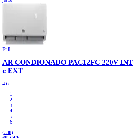
juros
Full
AR CONDIONADO PAC12FC 220V INT
e EXT
4.6
(338)
6% OFF