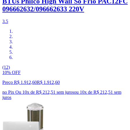
BTUs Philco High Wall Só Frio PAC12FC
096662632/096662633 220V
3.5
(12)
10% OFF
Preço R$ 1.912,60
R$
1.912
,
60
no Pix
Ou 10x de R$ 212,51 sem juros
ou
10
x de
R$ 212,51
sem
juros