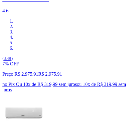
4.6
(338)
7% OFF
Preço R$ 2.975,91
R$
2.975
,
91
no Pix
Ou 10x de R$ 319,99 sem juros
ou
10
x de
R$ 319,99
sem
juros