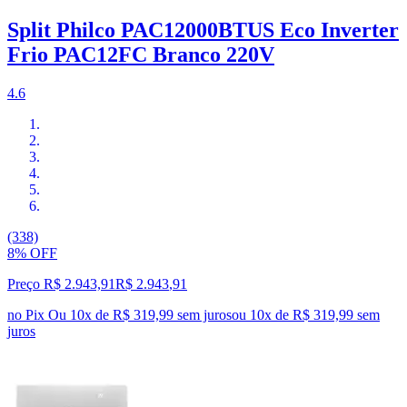
Split Philco PAC12000BTUS Eco Inverter
Frio PAC12FC Branco 220V
4.6
(338)
8% OFF
Preço R$ 2.943,91
R$
2.943
,
91
no Pix
Ou 10x de R$ 319,99 sem juros
ou
10
x de
R$ 319,99
sem
juros