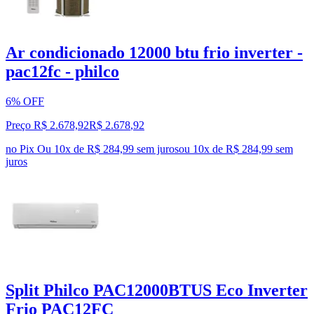
Ar condicionado 12000 btu frio inverter -
pac12fc - philco
6% OFF
Preço R$ 2.678,92
R$
2.678
,
92
no Pix
Ou 10x de R$ 284,99 sem juros
ou
10
x de
R$ 284,99
sem
juros
Split Philco PAC12000BTUS Eco Inverter
Frio PAC12FC