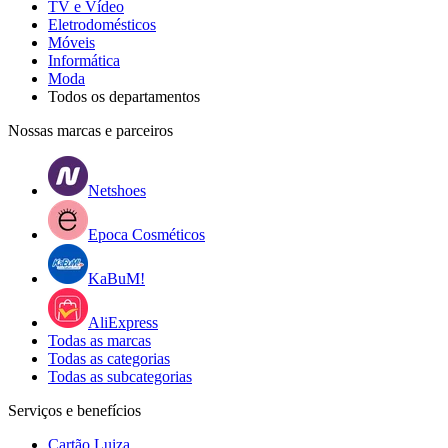
TV e Vídeo
Eletrodomésticos
Móveis
Informática
Moda
Todos os departamentos
Nossas marcas e parceiros
Netshoes
Epoca Cosméticos
KaBuM!
AliExpress
Todas as marcas
Todas as categorias
Todas as subcategorias
Serviços e benefícios
Cartão Luiza