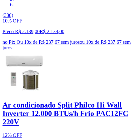
(338)
10% OFF
Preço R$ 2.139,00
R$
2.139
,
00
no Pix
Ou 10x de R$ 237,67 sem juros
ou
10
x de
R$ 237,67
sem
juros
Ar condicionado Split Philco Hi Wall
Inverter 12.000 BTUs/h Frio PAC12FC
220V
12% OFF