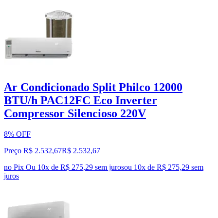
Ar Condicionado Split Philco 12000
BTU/h PAC12FC Eco Inverter
Compressor Silencioso 220V
8% OFF
Preço R$ 2.532,67
R$
2.532
,
67
no Pix
Ou 10x de R$ 275,29 sem juros
ou
10
x de
R$ 275,29
sem
juros