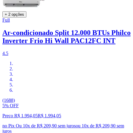
+ 2 opções
Full
Ar-condicionado Split 12.000 BTUs Philco
Inverter Frio Hi Wall PAC12FC INT
4.5
(1688)
5% OFF
Preço R$ 1.994,05
R$
1.994
,
05
no Pix
Ou 10x de R$ 209,90 sem juros
ou
10
x de
R$ 209,90
sem
juros