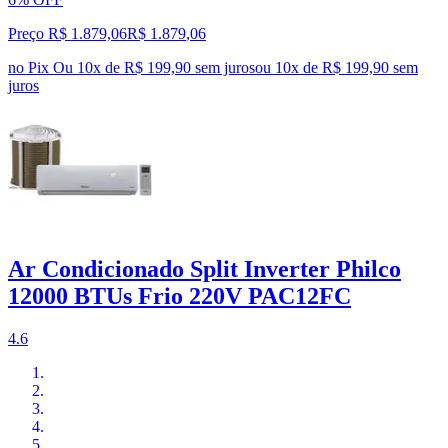
Preço R$ 1.879,06
R$
1.879
,
06
no Pix
Ou 10x de R$ 199,90 sem juros
ou
10
x de
R$ 199,90
sem
juros
Ar Condicionado Split Inverter Philco
12000 BTUs Frio 220V PAC12FC
4.6