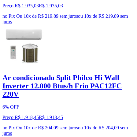
Preço R$ 1.935,03
R$
1.935
,
03
no Pix
Ou 10x de R$ 219,89 sem juros
ou
10
x de
R$ 219,89
sem
juros
Ar condicionado Split Philco Hi Wall
Inverter 12.000 Btus/h Frio PAC12FC
220V
6% OFF
Preço R$ 1.918,45
R$
1.918
,
45
no Pix
Ou 10x de R$ 204,09 sem juros
ou
10
x de
R$ 204,09
sem
juros