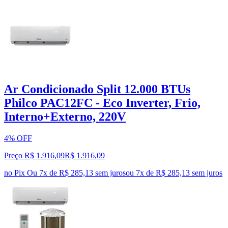
Ar Condicionado Split 12.000 BTUs
Philco PAC12FC - Eco Inverter, Frio,
Interno+Externo, 220V
4% OFF
Preço R$ 1.916,09
R$
1.916
,
09
no Pix
Ou 7x de R$ 285,13 sem juros
ou
7
x de
R$ 285,13
sem juros