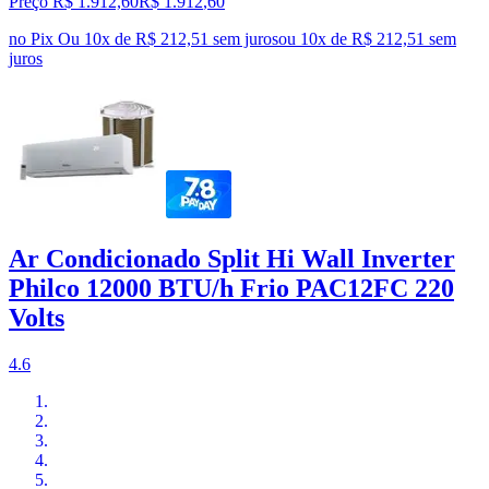
Preço R$ 1.912,60
R$
1.912
,
60
no Pix
Ou 10x de R$ 212,51 sem juros
ou
10
x de
R$ 212,51
sem
juros
Ar Condicionado Split Hi Wall Inverter
Philco 12000 BTU/h Frio PAC12FC 220
Volts
4.6