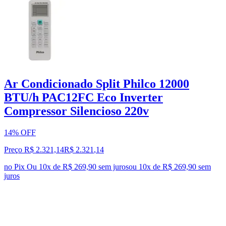
Ar Condicionado Split Philco 12000
BTU/h PAC12FC Eco Inverter
Compressor Silencioso 220v
14% OFF
Preço R$ 2.321,14
R$
2.321
,
14
no Pix
Ou 10x de R$ 269,90 sem juros
ou
10
x de
R$ 269,90
sem
juros