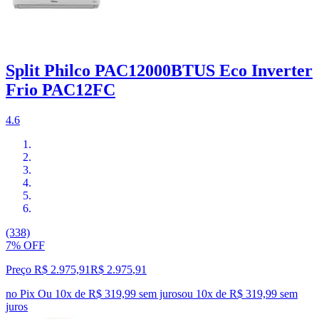
Split Philco PAC12000BTUS Eco Inverter
Frio PAC12FC
4.6
(338)
7% OFF
Preço R$ 2.975,91
R$
2.975
,
91
no Pix
Ou 10x de R$ 319,99 sem juros
ou
10
x de
R$ 319,99
sem
juros