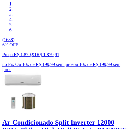
(1688)
6% OFF
Preço R$ 1.879,91
R$
1.879
,
91
no Pix
Ou 10x de R$ 199,99 sem juros
ou
10
x de
R$ 199,99
sem
juros
Ar-Condicionado Split Inverter 12000