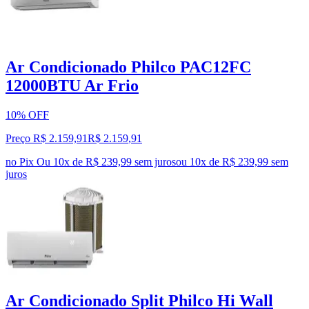
Ar Condicionado Philco PAC12FC
12000BTU Ar Frio
10% OFF
Preço R$ 2.159,91
R$
2.159
,
91
no Pix
Ou 10x de R$ 239,99 sem juros
ou
10
x de
R$ 239,99
sem
juros
Ar Condicionado Split Philco Hi Wall