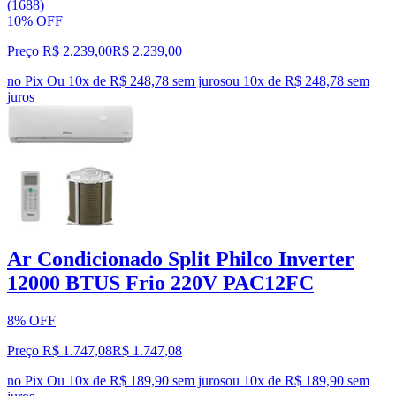
(1688)
10% OFF
Preço R$ 2.239,00
R$
2.239
,
00
no Pix
Ou 10x de R$ 248,78 sem juros
ou
10
x de
R$ 248,78
sem
juros
Ar Condicionado Split Philco Inverter
12000 BTUS Frio 220V PAC12FC
8% OFF
Preço R$ 1.747,08
R$
1.747
,
08
no Pix
Ou 10x de R$ 189,90 sem juros
ou
10
x de
R$ 189,90
sem