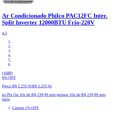
Ar Condicionado Philco PAC12FC Inter.
Split Inverter 12000BTU Frio-220V
4.5
(1688)
6% OFF
Preço R$ 2.255,91
R$
2.255
,
91
no Pix
Ou 10x de R$ 239,99 sem juros
ou
10
x de
R$ 239,99
sem
juros
Cupom 1% OFF