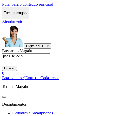
Pular para o conteudo principal
Tem no magalu
Atendimento
Digite seu CEP
Buscar no Magalu
Buscar
0
Boas vindas :)
Entre ou Cadastre-se
Tem no Magalu
Departamentos
Celulares e Smartphones