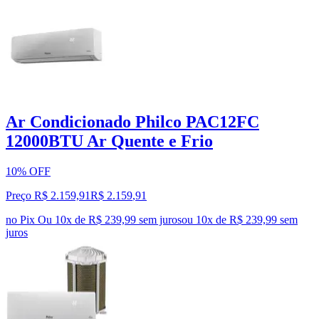
Ar Condicionado Philco PAC12FC
12000BTU Ar Quente e Frio
10% OFF
Preço R$ 2.159,91
R$
2.159
,
91
no Pix
Ou 10x de R$ 239,99 sem juros
ou
10
x de
R$ 239,99
sem
juros