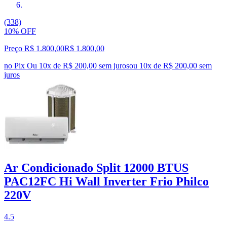
(338)
10% OFF
Preço R$ 1.800,00
R$
1.800
,
00
no Pix
Ou 10x de R$ 200,00 sem juros
ou
10
x de
R$ 200,00
sem
juros
Ar Condicionado Split 12000 BTUS
PAC12FC Hi Wall Inverter Frio Philco
220V
4.5