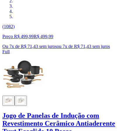
(1082)
Preço R$ 499,99
R$
499
,
99
Ou 7x de R$ 71,43 sem juros
ou
7
x de
R$ 71,43
sem juros
Full
Jogo de Panelas de Indução com
Revestimento Cerâmico Antiaderente