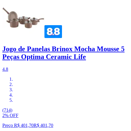
Jogo de Panelas Brinox Mocha Mousse 5
Peças Optima Ceramic Life
4.8
(714)
2% OFF
Preço R$ 401,70
R$
401
,
70