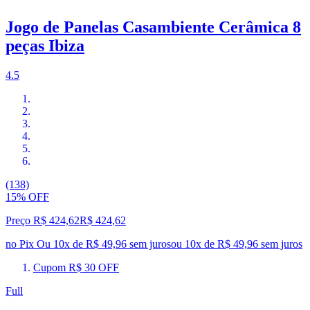
Jogo de Panelas Casambiente Cerâmica 8
peças Ibiza
4.5
(138)
15% OFF
Preço R$ 424,62
R$
424
,
62
no Pix
Ou 10x de R$ 49,96 sem juros
ou
10
x de
R$ 49,96
sem juros
Cupom R$ 30 OFF
Full