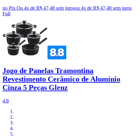
no Pix
Ou 4x de R$ 47,48 sem juros
ou
4
x de
R$ 47,48
sem juros
Full
Jogo de Panelas Tramontina
Revestimento Cerâmico de Alumínio
Cinza 5 Peças Glenz
4.8