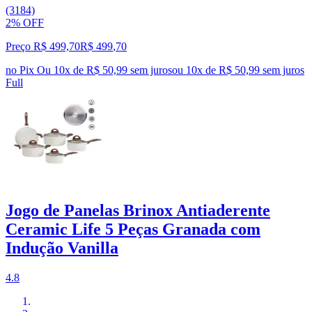
(3184)
2% OFF
Preço R$ 499,70
R$
499
,
70
no Pix
Ou 10x de R$ 50,99 sem juros
ou
10
x de
R$ 50,99
sem juros
Full
Jogo de Panelas Brinox Antiaderente
Ceramic Life 5 Peças Granada com
Indução Vanilla
4.8