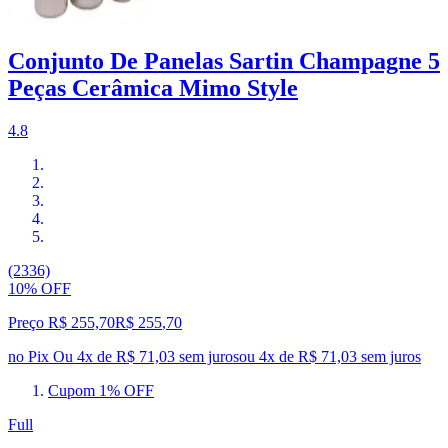
Conjunto De Panelas Sartin Champagne 5
Peças Cerâmica Mimo Style
4.8
(2336)
10% OFF
Preço R$ 255,70
R$
255
,
70
no Pix
Ou 4x de R$ 71,03 sem juros
ou
4
x de
R$ 71,03
sem juros
Cupom 1% OFF
Full