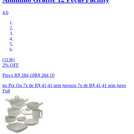
4.6
(1136)
2% OFF
Preço R$ 284,10
R$
284
,
10
no Pix
Ou 7x de R$ 41,41 sem juros
ou
7
x de
R$ 41,41
sem juros
Full