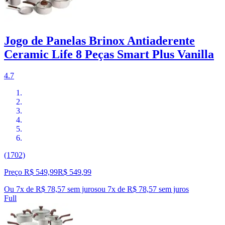
Jogo de Panelas Brinox Antiaderente
Ceramic Life 8 Peças Smart Plus Vanilla
4.7
(1702)
Preço R$ 549,99
R$
549
,
99
Ou 7x de R$ 78,57 sem juros
ou
7
x de
R$ 78,57
sem juros
Full