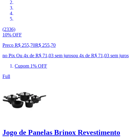
(2336)
10% OFF
Preço R$ 255,70
R$
255
,
70
no Pix
Ou 4x de R$ 71,03 sem juros
ou
4
x de
R$ 71,03
sem juros
Cupom 1% OFF
Full
Jogo de Panelas Brinox Revestimento