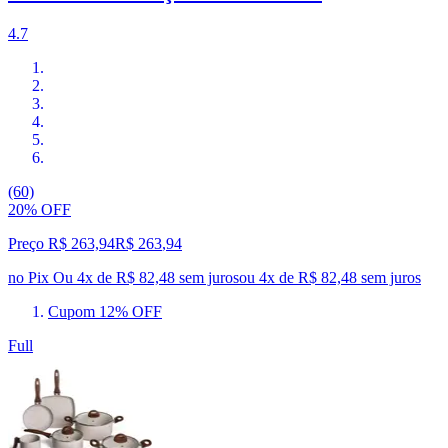
4.7
(60)
20% OFF
Preço R$ 263,94
R$
263
,
94
no Pix
Ou 4x de R$ 82,48 sem juros
ou
4
x de
R$ 82,48
sem juros
Cupom 12% OFF
Full