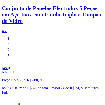
Conjunto de Panelas Electrolux 5 Peças
em Aço Inox com Fundo Triplo e Tampas
de Vidro
4.7
(458)
6% OFF
Preço R$ 488,71
R$
488
,
71
no Pix
Ou 7x de R$ 74,27 sem juros
ou
7
x de
R$ 74,27
sem juros
Full