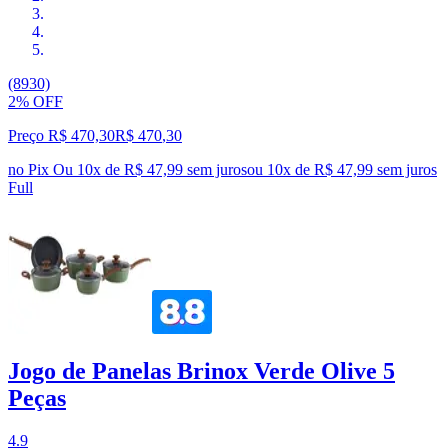
(8930)
2% OFF
Preço R$ 470,30
R$
470
,
30
no Pix
Ou 10x de R$ 47,99 sem juros
ou
10
x de
R$ 47,99
sem juros
Full
Jogo de Panelas Brinox Verde Olive 5
Peças
4.9