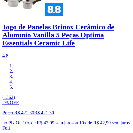
Jogo de Panelas Brinox Cerâmico de
Alumínio Vanilla 5 Peças Optima
Essentials Ceramic Life
4.8
(1362)
2% OFF
Preço R$ 421,30
R$
421
,
30
no Pix
Ou 10x de R$ 42,99 sem juros
ou
10
x de
R$ 42,99
sem juros
Full