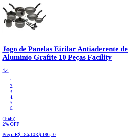
Jogo de Panelas Eirilar Antiaderente de
Alumínio Grafite 10 Peças Facility
4.4
(1646)
2% OFF
Preço R$ 186,10
R$
186
,
10