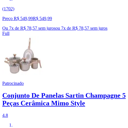
(1702)
Preço R$ 549,99
R$
549
,
99
Ou 7x de R$ 78,57 sem juros
ou
7
x de
R$ 78,57
sem juros
Full
Patrocinado
Conjunto De Panelas Sartin Champagne 5
Peças Cerâmica Mimo Style
4.8