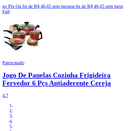
no Pix
Ou 6x de R$ 46,65 sem juros
ou
6
x de
R$ 46,65
sem juros
Full
Patrocinado
Jogo De Panelas Cozinha Frigideira
Fervedor 6 Pçs Antiaderente Cereja
4.7