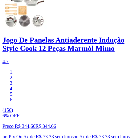
Jogo De Panelas Antiaderente Indução
Style Cook 12 Peças Marmól Mimo
4.7
(156)
6% OFF
Preço R$ 344,66
R$
344
,
66
no Pix
Ou 5x de R$ 73,33 sem juros
ou
5
x de
R$ 73,33
sem juros