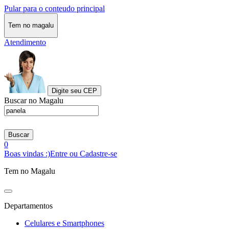
Pular para o conteudo principal
Tem no magalu
Atendimento
Digite seu CEP
Buscar no Magalu
Buscar
0
Boas vindas :)
Entre ou Cadastre-se
Tem no Magalu
Departamentos
Celulares e Smartphones