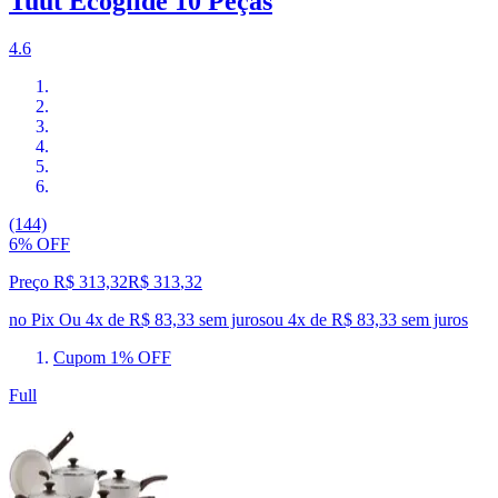
Tuut Ecoglide 10 Peças
4.6
(144)
6% OFF
Preço R$ 313,32
R$
313
,
32
no Pix
Ou 4x de R$ 83,33 sem juros
ou
4
x de
R$ 83,33
sem juros
Cupom 1% OFF
Full