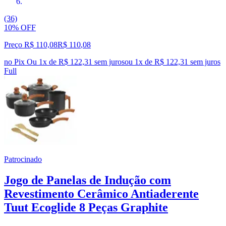
(36)
10% OFF
Preço R$ 110,08
R$
110
,
08
no Pix
Ou 1x de R$ 122,31 sem juros
ou
1
x de
R$ 122,31
sem juros
Full
Patrocinado
Jogo de Panelas de Indução com
Revestimento Cerâmico Antiaderente
Tuut Ecoglide 8 Peças Graphite