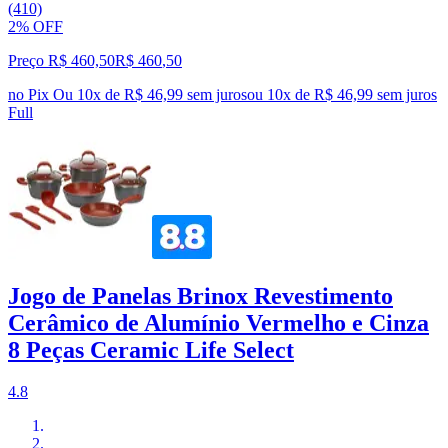
(410)
2% OFF
Preço R$ 460,50
R$
460
,
50
no Pix
Ou 10x de R$ 46,99 sem juros
ou
10
x de
R$ 46,99
sem juros
Full
Jogo de Panelas Brinox Revestimento
Cerâmico de Alumínio Vermelho e Cinza
8 Peças Ceramic Life Select
4.8