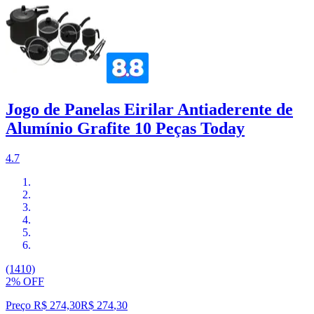
Jogo de Panelas Eirilar Antiaderente de
Alumínio Grafite 10 Peças Today
4.7
(1410)
2% OFF
Preço R$ 274,30
R$
274
,
30