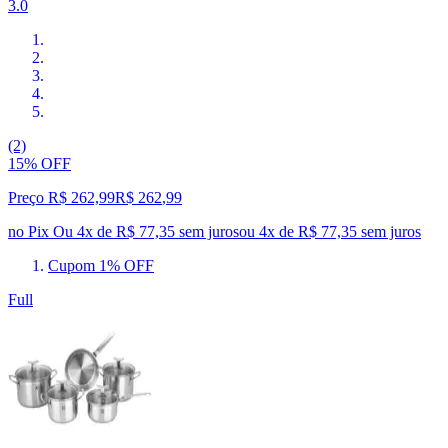
3.0
(2)
15% OFF
Preço R$ 262,99
R$
262
,
99
no Pix
Ou 4x de R$ 77,35 sem juros
ou
4
x de
R$ 77,35
sem juros
Cupom 1% OFF
Full