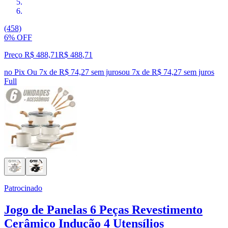
(458)
6% OFF
Preço R$ 488,71
R$
488
,
71
no Pix
Ou 7x de R$ 74,27 sem juros
ou
7
x de
R$ 74,27
sem juros
Full
Patrocinado
Jogo de Panelas 6 Peças Revestimento
Cerâmico Indução 4 Utensílios