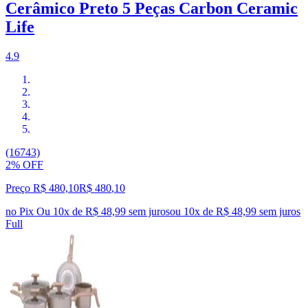
Cerâmico Preto 5 Peças Carbon Ceramic
Life
4.9
(16743)
2% OFF
Preço R$ 480,10
R$
480
,
10
no Pix
Ou 10x de R$ 48,99 sem juros
ou
10
x de
R$ 48,99
sem juros
Full