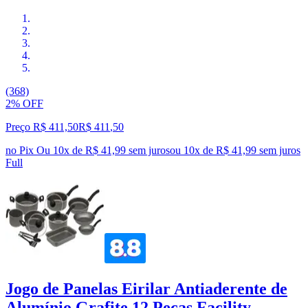
(368)
2% OFF
Preço R$ 411,50
R$
411
,
50
no Pix
Ou 10x de R$ 41,99 sem juros
ou
10
x de
R$ 41,99
sem juros
Full
Jogo de Panelas Eirilar Antiaderente de
Alumínio Grafite 12 Peças Facility