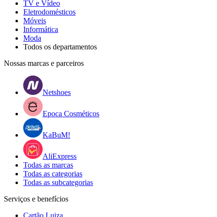
TV e Vídeo
Eletrodomésticos
Móveis
Informática
Moda
Todos os departamentos
Nossas marcas e parceiros
Netshoes
Epoca Cosméticos
KaBuM!
AliExpress
Todas as marcas
Todas as categorias
Todas as subcategorias
Serviços e benefícios
Cartão Luiza