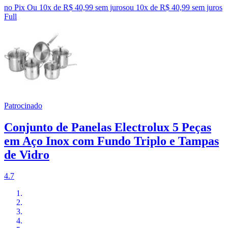
no Pix
Ou 10x de R$ 40,99 sem juros
ou
10
x de
R$ 40,99
sem juros
Full
Patrocinado
Conjunto de Panelas Electrolux 5 Peças
em Aço Inox com Fundo Triplo e Tampas
de Vidro
4.7