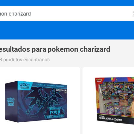
o Magalu
esultados para
pokemon charizard
8 produtos encontrados