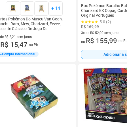
Box Pokémon Baralho Bat
+
14
Charizard EX Copag Cards 
Original Português
rtas Pokémon Do Museu Van Gogh,
5.0 (2)
kachu Raro, Mew, Charizard, Eevee,
R$ 169,99
esente Clássico De Jogo De
3x de R$ 52,00 sem juros
 de R$ 2,21 sem juros
3 vez de R$ 52,00 sem juros
R$ 155,99
no Pi
ou
ez de R$ 2,21 sem juros
R$ 15,47
no Pix
u
Compra Internacional
Adicionar à 