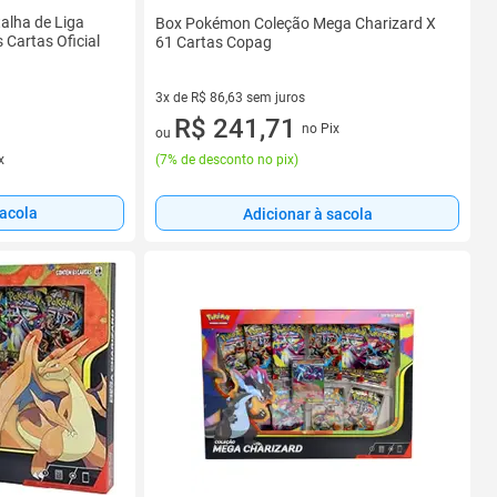
alha de Liga
Box Pokémon Coleção Mega Charizard X
Cartas Oficial
61 Cartas Copag
3x de R$ 86,63 sem juros
3 vez de R$ 86,63 sem juros
R$ 241,71
no Pix
ou
x
(
7% de desconto no pix
)
sacola
Adicionar à sacola