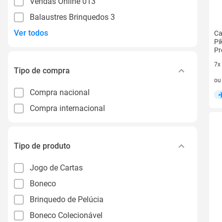
Vendas Online 013
Balaustres Brinquedos 3
Ver todos
Ca
Pi
Pr
7x
Tipo de compra
7 v
o
Compra nacional
Compra internacional
Tipo de produto
Jogo de Cartas
Boneco
Brinquedo de Pelúcia
Boneco Colecionável