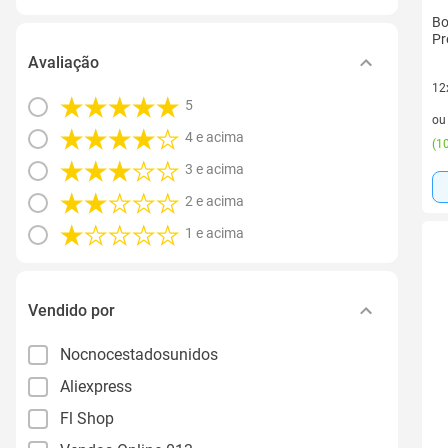
Bo
Pr
Avaliação
12
5
12 
o
4 e acima
(
10
3 e acima
2 e acima
1 e acima
Vendido por
Nocnocestadosunidos
Aliexpress
Fl Shop