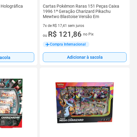
 Holográfica
Cartas Pokémon Raras 151 Peças Caixa
1996 1ª Geração Charizard Pikachu
Mewtwo Blastoise Versão Em
7x de R$ 17,41 sem juros
7 vez de R$ 17,41 sem juros
R$ 121,86
no Pix
ou
Compra Internacional
Adicionar à sacola
sacola