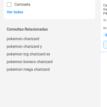
Camiseta
Ca
Ge
Ver todos
Pi
7x
7 v
o
Consultas Relacionadas
pokemon charizard
pokemon charizard y
pokemon tcg charizard ex
pokemon boneco charizard
pokemon mega charizard