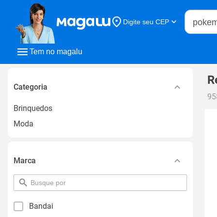
Buscar n
Digite seu CEP
Buscar
Tem no magalu
R
Categoria
95
Brinquedos
Moda
Marca
pesquisar
por
filtro
Bandai