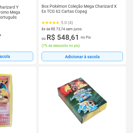
Box Pokémon Coleção Mega Charizard X
arizard Y
Ex TCG 62 Cartas Copag
Promo Mega
Português
5.0 (4)
8x de R$ 73,74 sem juros
x
8 vez de R$ 73,74 sem juros
R$ 548,61
no Pix
ou
(
7% de desconto no pix
)
sacola
Adicionar à sacola