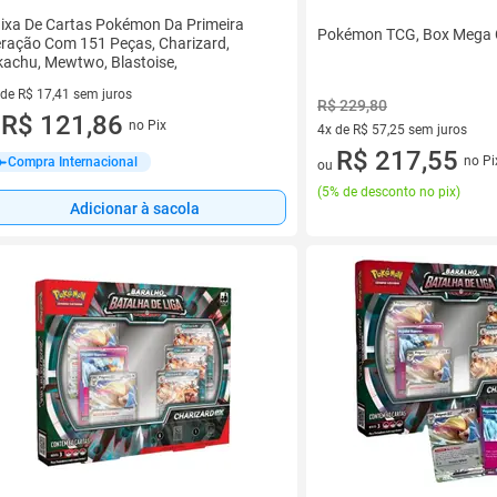
ixa De Cartas Pokémon Da Primeira
Pokémon TCG, Box Mega 
ração Com 151 Peças, Charizard,
kachu, Mewtwo, Blastoise,
 de R$ 17,41 sem juros
R$ 229,80
ez de R$ 17,41 sem juros
R$ 121,86
no Pix
u
4x de R$ 57,25 sem juros
4 vez de R$ 57,25 sem juros
R$ 217,55
no Pi
Compra Internacional
ou
(
5% de desconto no pix
)
Adicionar à sacola