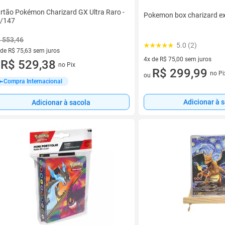
rtão Pokémon Charizard GX Ultra Raro -
Pokemon box charizard e
/147
 553,46
5.0 (2)
 de R$ 75,63 sem juros
4x de R$ 75,00 sem juros
ez de R$ 75,63 sem juros
R$ 529,38
no Pix
u
4 vez de R$ 75,00 sem juros
R$ 299,99
no Pi
ou
Compra Internacional
Adicionar à 
Adicionar à sacola