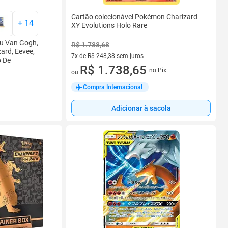
Cartão colecionável Pokémon Charizard
+
14
XY Evolutions Holo Rare
u Van Gogh,
R$ 1.788,68
ard, Eevee,
7x de R$ 248,38 sem juros
o De
7 vez de R$ 248,38 sem juros
R$ 1.738,65
no Pix
ou
Compra Internacional
Adicionar à sacola