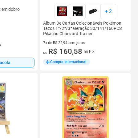
x em dobro
+
2
Álbum De Cartas Colecionáveis Pokémon
Tazos 1ª/2ª/3ª Geração 30/141/160PCS
Pikachu Charizard Trainer
7x de R$ 22,94 sem juros
x
7 vez de R$ 22,94 sem juros
R$ 160,58
no Pix
ou
Compra Internacional
sacola