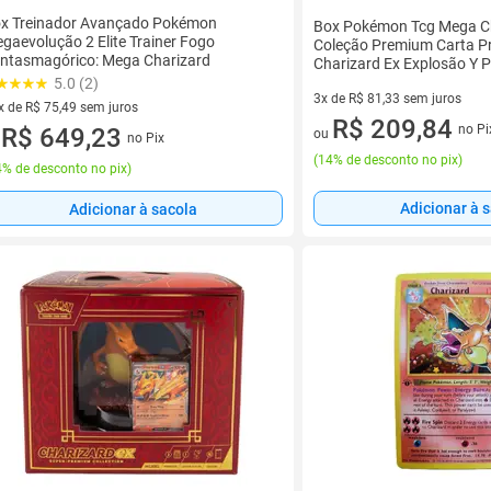
x Treinador Avançado Pokémon
Box Pokémon Tcg Mega Ch
gaevolução 2 Elite Trainer Fogo
Coleção Premium Carta 
ntasmagórico: Mega Charizard
Charizard Ex Explosão Y 
5.0 (2)
3x de R$ 81,33 sem juros
x de R$ 75,49 sem juros
3 vez de R$ 81,33 sem juros
R$ 209,84
no Pi
vez de R$ 75,49 sem juros
R$ 649,23
ou
no Pix
u
(
14% de desconto no pix
)
% de desconto no pix
)
Adicionar à 
Adicionar à sacola