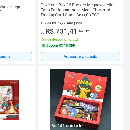
Pokémon Box 36 Booster Megaevolução
ha de Liga
Fogo Fantasmagórico Mega Charizard
3
Trading Card Game Coleção TCG
10x de R$ 76,99 sem juros
10 vez de R$ 76,99 sem juros
R$ 731,41
no Pix
ou
(
5% de desconto no pix
)
Cupom
R$ 15 OFF
sacola
Adicionar à sacola