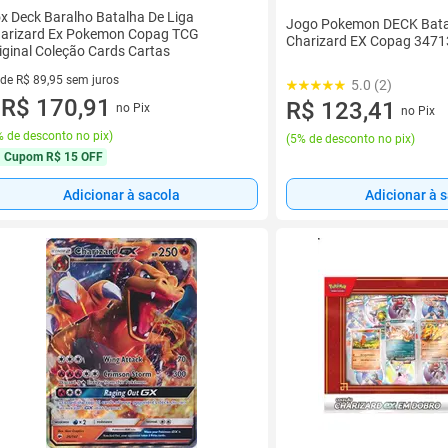
x Deck Baralho Batalha De Liga
Jogo Pokemon DECK Batal
arizard Ex Pokemon Copag TCG
Charizard EX Copag 3471
iginal Coleção Cards Cartas
 de R$ 89,95 sem juros
5.0 (2)
ez de R$ 89,95 sem juros
R$ 170,91
R$ 123,41
no Pix
no Pix
u
 de desconto no pix
)
(
5% de desconto no pix
)
Cupom
R$ 15 OFF
Adicionar à sacola
Adicionar à 