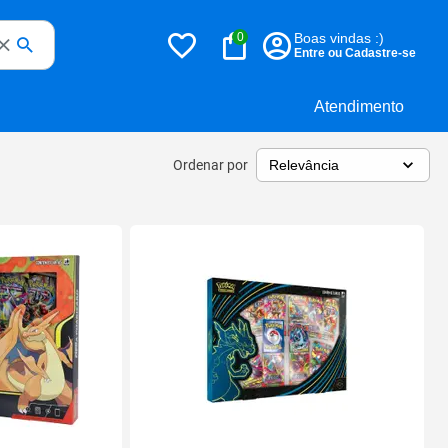
0
Boas vindas :)
Entre ou Cadastre-se
Atendimento
Ordenar por