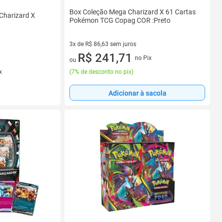
Box Coleção Mega Charizard X 61 Cartas
Charizard X
Pokémon TCG Copag COR :Preto
3x de R$ 86,63 sem juros
3 vez de R$ 86,63 sem juros
R$ 241,71
no Pix
ou
x
(
7% de desconto no pix
)
Adicionar à sacola