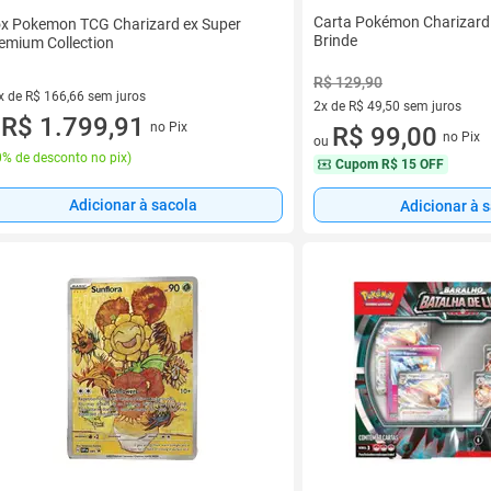
Carta Pokémon Charizard
x Pokemon TCG Charizard ex Super
Brinde
emium Collection
R$ 129,90
x de R$ 166,66 sem juros
2x de R$ 49,50 sem juros
vez de R$ 166,66 sem juros
R$ 1.799,91
no Pix
2 vez de R$ 49,50 sem juros
R$ 99,00
u
no Pix
ou
% de desconto no pix
)
Cupom
R$ 15 OFF
Adicionar à sacola
Adicionar à 