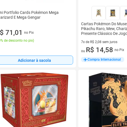
ni Portfolio Cards Pokémon Mega
arizard E Mega Gengar
Cartas Pokémon Do Muse
Pikachu Raro, Mew, Chariz
$ 71,01
no Pix
Presente Clássico De Jog
% de desconto no pix
)
7x de R$ 2,08 sem juros
7 vez de R$ 2,08 sem juros
R$ 14,58
no Pix
ou
Compra Internacional
Adicionar à sacola