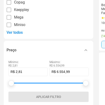
Copag
Bo
Me
Keeppley
Fa
Mega
10
Miniso
10 
o
Ver todos
(
14
Preço
Mínimo:
Máximo:
R$ 2,81
R$ 6.554,99
APLICAR FILTRO