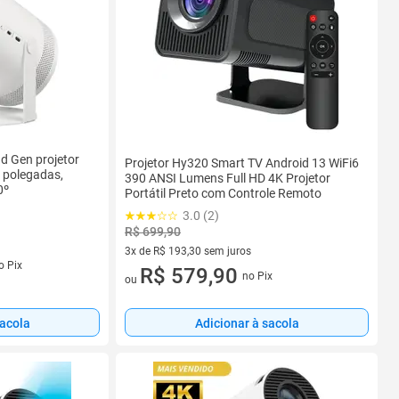
d Gen projetor
Projetor Hy320 Smart TV Android 13 WiFi6
0 polegadas,
390 ANSI Lumens Full HD 4K Projetor
0º
Portátil Preto com Controle Remoto
3.0 (2)
R$ 699,90
3x de R$ 193,30 sem juros
s
o Pix
3 vez de R$ 193,30 sem juros
R$ 579,90
no Pix
ou
sacola
Adicionar à sacola