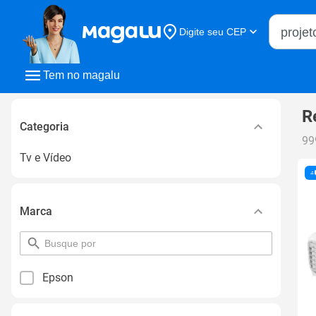
Buscar n
Digite seu CEP
Buscar
Tem no magalu
R
Categoria
99
Tv e Vídeo
Marca
pesquisar
por
filtro
Epson