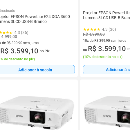
trocinado
Projetor EPSON PowerLit
ojetor EPSON PowerLite E24 XGA 3600
Lumens 3LCD USB-B Bra
mens 3LCD USB-B Branco
4.3 (36)
4.3 (36)
R$ 4.999,00
 4.999,00
10x de R$ 399,90 sem juros
x de R$ 399,90 sem juros
10 vez de R$ 399,90 sem juro
R$ 3.599,10
n
vez de R$ 399,90 sem juros
R$ 3.599,10
ou
no Pix
u
(
10% de desconto no pix
)
% de desconto no pix
)
Adicionar à 
Adicionar à sacola