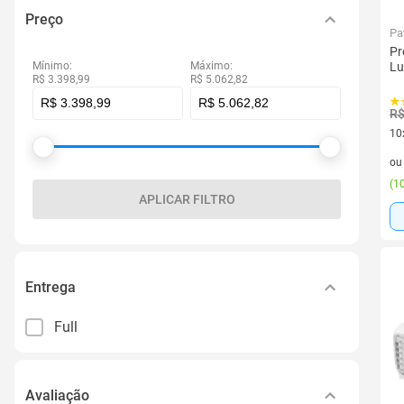
Preço
Pa
Pr
Mínimo:
Máximo:
Lu
R$ 3.398,99
R$ 5.062,82
R$
10
10 
o
(
10
APLICAR FILTRO
Entrega
Full
Avaliação