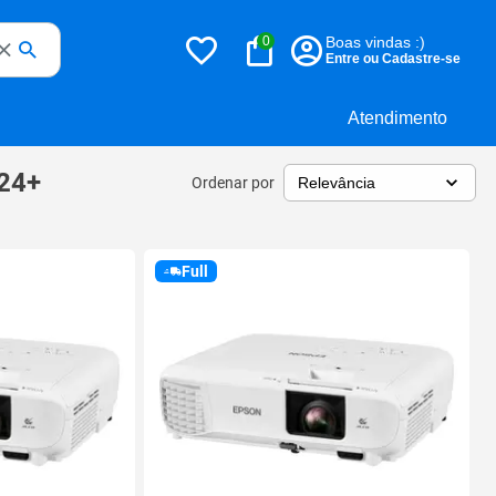
0
Boas vindas :)
Entre ou Cadastre-se
Atendimento
e24+
Ordenar por
Full