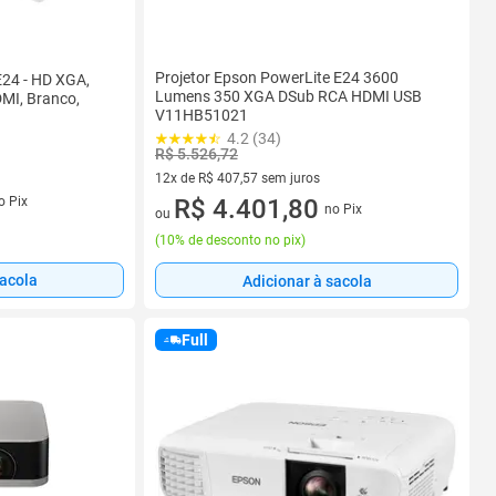
Projetor Epson PowerLite E24 3600
E24 - HD XGA,
Lumens 350 XGA DSub RCA HDMI USB
MI, Branco,
V11HB51021
4.2 (34)
R$ 5.526,72
12x de R$ 407,57 sem juros
o Pix
12 vez de R$ 407,57 sem juros
R$ 4.401,80
no Pix
ou
(
10% de desconto no pix
)
sacola
Adicionar à sacola
Full