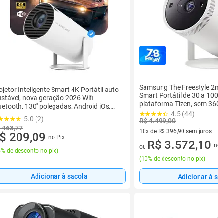
Samsung The Freestyle 2n
ojetor Inteligente Smart 4K Portátil auto
Smart Portátil de 30 a 10
ustável, nova geração 2026 Wifi
plataforma Tizen, som 36
uetooth, 130'' polegadas, Android iOs,
4.5 (44)
ll HD
5.0 (2)
R$ 4.499,00
 463,77
10x de R$ 396,90 sem juros
$ 209,09
no Pix
10 vez de R$ 396,90 sem juro
R$ 3.572,10
n
ou
% de desconto no pix
)
(
10% de desconto no pix
)
Adicionar à sacola
Adicionar à 