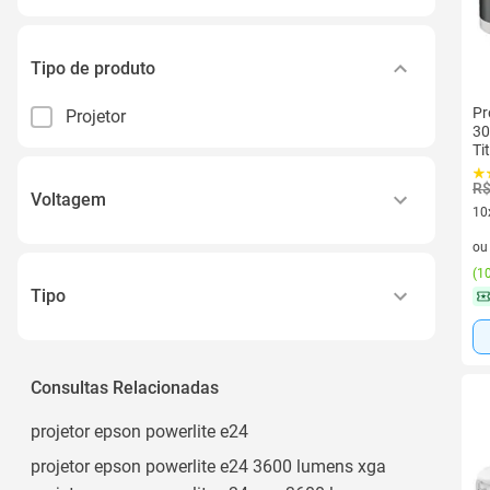
Tipo de produto
Pr
Projetor
30
Ti
R$
Voltagem
10
10 
Bivolt
o
(
10
Tipo
Projetor Multimídia Portátil
Consultas Relacionadas
projetor epson powerlite e24
projetor epson powerlite e24 3600 lumens xga