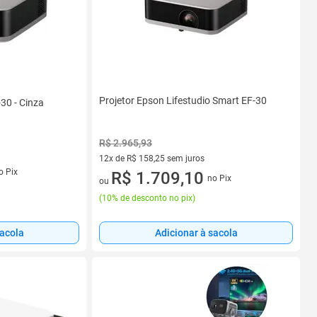
Projetor Epson Lifestudio Smart EF-30
-30 - Cinza
R$ 2.965,93
12x de R$ 158,25 sem juros
s
o Pix
12 vez de R$ 158,25 sem juros
R$ 1.709,10
no Pix
ou
(
10% de desconto no pix
)
sacola
Adicionar à sacola