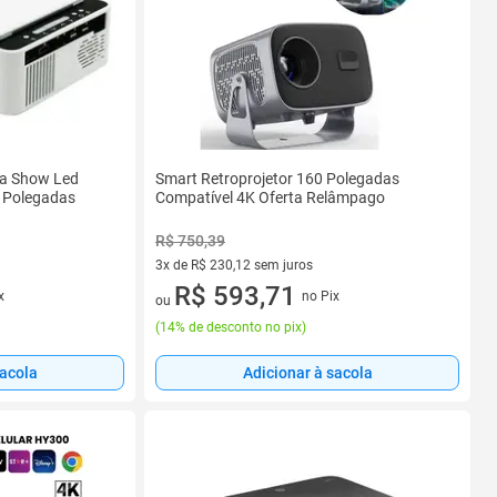
ta Show Led
Smart Retroprojetor 160 Polegadas
0 Polegadas
Compatível 4K Oferta Relâmpago
R$ 750,39
3x de R$ 230,12 sem juros
3 vez de R$ 230,12 sem juros
R$ 593,71
x
no Pix
ou
(
14% de desconto no pix
)
sacola
Adicionar à sacola