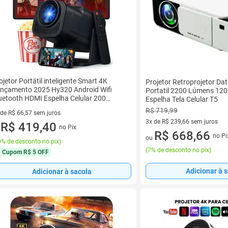
ojetor Portátil inteligente Smart 4K
Projetor Retroprojetor Da
nçamento 2025 Hy320 Android Wifi
Portatil 2200 Lúmens 12
uetooth HDMI Espelha Celular 200
Espelha Tela Celular T5
legadas
R$ 719,99
 de R$ 66,57 sem juros
3x de R$ 239,66 sem juros
ez de R$ 66,57 sem juros
R$ 419,40
no Pix
u
3 vez de R$ 239,66 sem juros
R$ 668,66
no Pi
ou
% de desconto no pix
)
(
7% de desconto no pix
)
Cupom
R$ 5 OFF
Adicionar à 
Adicionar à sacola