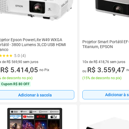
ojetor Epson PowerLite W49 WXGA
Projetor Smart Portátil EF
rtátil - 3800 Lumens 3LCD USB HDMI
Titanium, EPSON
anco
5.0 (4)
x de R$ 569,90 sem juros
10x de R$ 418,76 sem juros
vez de R$ 569,90 sem juros
R$ 5.414,05
10 vez de R$ 418,76 sem juro
R$ 3.559,47
no Pix
n
u
ou
 de desconto no pix
)
(
15% de desconto no pix
)
Cupom
R$ 80 OFF
Adicionar à 
Adicionar à sacola