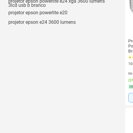
projetor epson powerlite e24 xga 3600 lumens
3lcd usb b branco
projetor epson powerlite e20
projetor epson e24 3600 lumens
Pr
Po
Br
10
10 
o
(
5%