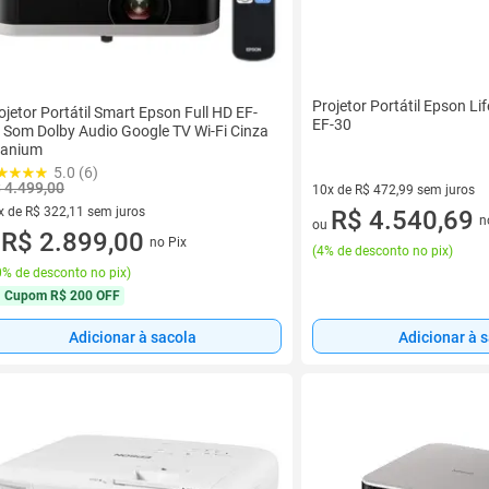
Projetor Portátil Epson Li
ojetor Portátil Smart Epson Full HD EF-
EF-30
 Som Dolby Audio Google TV Wi-Fi Cinza
tanium
5.0 (6)
 4.499,00
10x de R$ 472,99 sem juros
x de R$ 322,11 sem juros
10 vez de R$ 472,99 sem juro
R$ 4.540,69
n
ou
vez de R$ 322,11 sem juros
R$ 2.899,00
no Pix
u
(
4% de desconto no pix
)
% de desconto no pix
)
Cupom
R$ 200 OFF
Adicionar à sacola
Adicionar à 