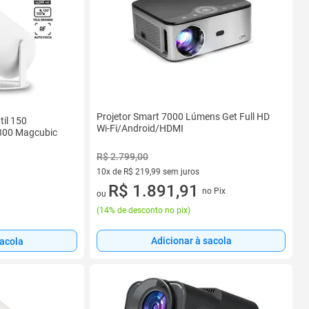
Projetor Smart 7000 Lúmens Get Full HD
til 150
Wi-Fi/Android/HDMI
Y300 Magcubic
R$ 2.799,00
10x de R$ 219,99 sem juros
10 vez de R$ 219,99 sem juros
R$ 1.891,91
no Pix
ou
(
14% de desconto no pix
)
Adicionar à sacola
sacola