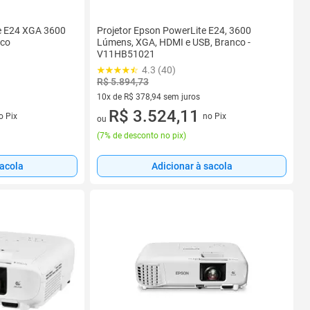
e E24 XGA 3600
Projetor Epson PowerLite E24, 3600
nco
Lúmens, XGA, HDMI e USB, Branco -
V11HB51021
4.3 (40)
R$ 5.894,73
10x de R$ 378,94 sem juros
s
10 vez de R$ 378,94 sem juros
R$ 3.524,11
o Pix
no Pix
ou
(
7% de desconto no pix
)
sacola
Adicionar à sacola