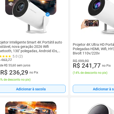
ojetor Inteligente Smart 4K Portátil auto
Projetor 4K Ultra HD Portá
ustável, nova geração 2026 Wifi
Polegadas HDMI, Wifi, H
uetooth, 130'' polegadas, Android iOs,
Bivolt 110v/220v
ll HD
5.0 (2)
 463,77
R$ 499,90
R$ 241,77
 de R$ 55,60 sem juros
no Pix
ez de R$ 55,60 sem juros
R$ 236,29
no Pix
(
14% de desconto no pix
)
u
% de desconto no pix
)
Adicionar à sacola
Adicionar à 