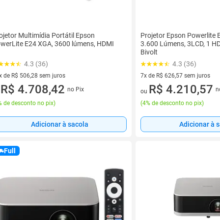
ojetor Multimídia Portátil Epson
Projetor Epson Powerlite 
werLite E24 XGA, 3600 lúmens, HDMI
3.600 Lúmens, 3LCD, 1 HD
Bivolt
4.3 (36)
4.3 (36)
x de R$ 506,28 sem juros
7x de R$ 626,57 sem juros
vez de R$ 506,28 sem juros
R$ 4.708,42
7 vez de R$ 626,57 sem juros
R$ 4.210,57
no Pix
n
u
ou
 de desconto no pix
)
(
4% de desconto no pix
)
Adicionar à sacola
Adicionar à 
Full