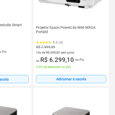
festudio Smart
Projetor Epson PowerLite W49 WXGA
Portátil
5.0 (4)
R$ 7.999,99
s
o Pix
10x de R$ 699,90 sem juros
10 vez de R$ 699,90 sem juros
R$ 6.299,10
no Pix
ou
(
10% de desconto no pix
)
Adicionar à sacola
sacola