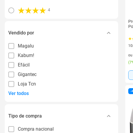
4
Pr
Po
Vendido por
Magalu
10
10 
Kabum!
o
(
7%
Efácil
Gigantec
Loja Tcn
Ver todos
Tipo de compra
Compra nacional