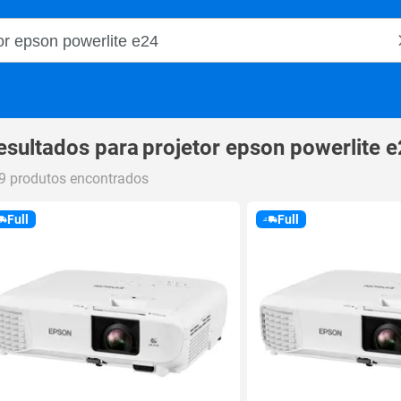
o Magalu
esultados para
projetor epson powerlite 
9 produtos encontrados
Full
Full