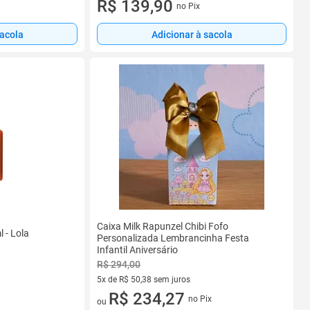
R$ 139,90
no Pix
sacola
Adicionar à sacola
Caixa Milk Rapunzel Chibi Fofo
 - Lola
Personalizada Lembrancinha Festa
Infantil Aniversário
R$ 294,00
5x de R$ 50,38 sem juros
5 vez de R$ 50,38 sem juros
R$ 234,27
no Pix
ou