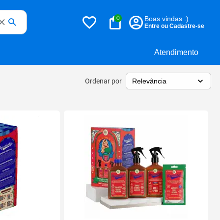
0
Boas vindas :)
Entre ou Cadastre-se
Atendimento
Ordenar por