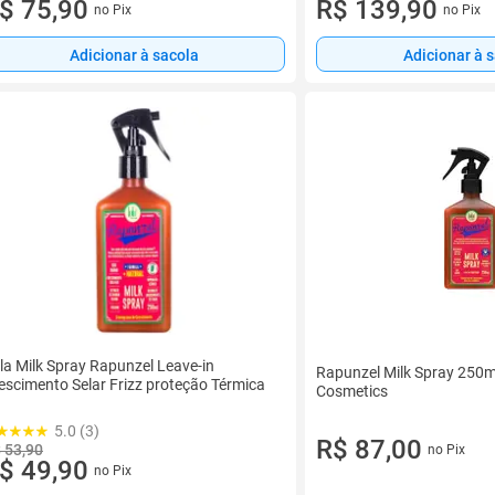
$ 75,90
R$ 139,90
no Pix
no Pix
Adicionar à sacola
Adicionar à 
la Milk Spray Rapunzel Leave-in
Rapunzel Milk Spray 250ml
escimento Selar Frizz proteção Térmica
Cosmetics
5.0 (3)
R$ 87,00
 53,90
no Pix
$ 49,90
no Pix