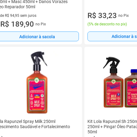
0ml + Masc 450ml + Danos Vorazes
eo Reparador 50ml
R$ 33,23
no Pix
 de R$ 94,95 sem juros
ez de R$ 94,95 sem juros
R$ 189,90
(
5% de desconto no pix
)
no Pix
u
Adicionar à 
Adicionar à sacola
la Rapunzel Spray Milk 250ml
Kit Lola Rapunzel Sh 250m
escimento Saudável e Fortalecimento
250ml + Pinga! Óleo Pata
50ml