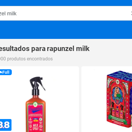
o Magalu
esultados para
rapunzel milk
000 produtos encontrados
Full