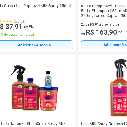
la Cosmetics Rapunzel Milk Spray 250ml
Kit Lola Rapunzel Cabelo 
Fada: Shampoo 250ml, Mil
250ml, Tônico Capilar 250
Máscara Fortificante 30g
5.0 (3)
2x de R$ 81,95 sem juros
$ 37,91
no Pix
2 vez de R$ 81,95 sem juros
R$ 163,90
no Pi
ou
% de desconto no pix
)
Adicionar à 
Adicionar à sacola
t Lola Rapunzel Sh 250ml + Spray Milk
Lola Milk Spray Rapunzel