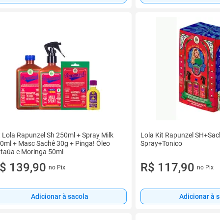
t Lola Rapunzel Sh 250ml + Spray Milk
Lola Kit Rapunzel SH+Sac
0ml + Masc Sachê 30g + Pinga! Óleo
Spray+Tonico
taúa e Moringa 50ml
$ 139,90
R$ 117,90
no Pix
no Pix
Adicionar à sacola
Adicionar à 