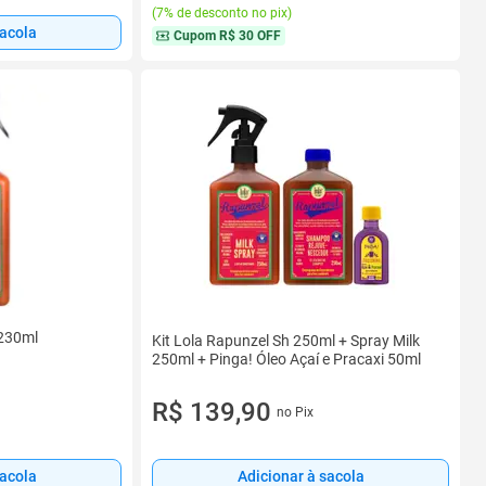
(
7% de desconto no pix
)
sacola
Cupom
R$ 30 OFF
 230ml
Kit Lola Rapunzel Sh 250ml + Spray Milk
250ml + Pinga! Óleo Açaí e Pracaxi 50ml
R$ 139,90
no Pix
Adicionar à sacola
sacola