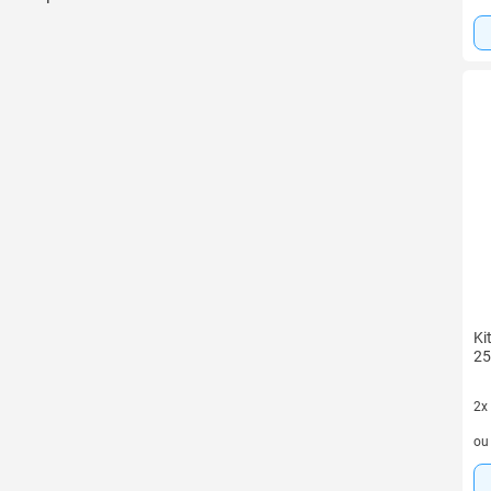
Ki
25
2x
2 v
o