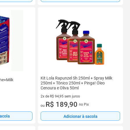
Kit Lola Rapunzel Sh 250ml + Spray Milk
he+Milk
250ml + Tônico 250ml + Pinga! Óleo
Cenoura e Oliva 50ml
2x de R$ 94,95 sem juros
2 vez de R$ 94,95 sem juros
R$ 189,90
no Pix
ou
sacola
Adicionar à sacola