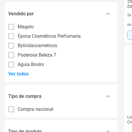
25
Ól
Vendido por
2x
2 v
o
Magalu
Época Cosméticos Perfumaria
Bylindacosmeticos
Poderosa Beleza 7
Aguia Books
Ver todos
Tipo de compra
Compra nacional
Lo
Cr
Tipo de produto