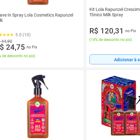
Kit Lola Rapunzel Cresc
Tônico Milk Spray
ave In Spray Lola Cosmetics Rapunzel
lk
R$ 120,31
no Pix
5.0 (10)
(
14% de desconto no pix
)
 44,90
$ 24,75
no Pix
 de desconto no pix
)
Adicionar à 