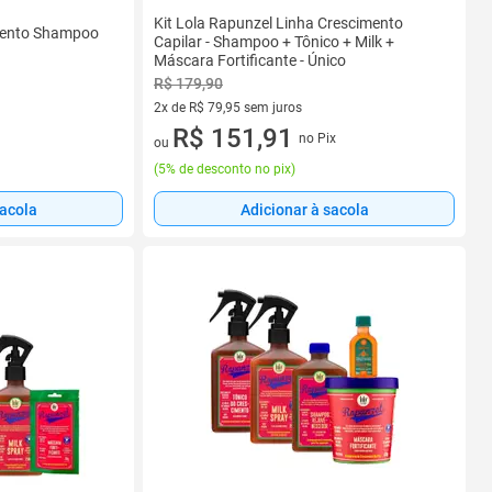
Kit Lola Rapunzel Linha Crescimento
imento Shampoo
Capilar - Shampoo + Tônico + Milk +
Máscara Fortificante - Único
R$ 179,90
2x de R$ 79,95 sem juros
2 vez de R$ 79,95 sem juros
R$ 151,91
no Pix
ou
(
5% de desconto no pix
)
sacola
Adicionar à sacola