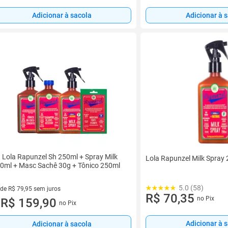
Adicionar à 
Adicionar à sacola
t Lola Rapunzel Sh 250ml + Spray Milk
Lola Rapunzel Milk Spray
0ml + Masc Sachê 30g + Tônico 250ml
5.0 (58)
 de R$ 79,95 sem juros
R$ 70,35
no Pix
ez de R$ 79,95 sem juros
R$ 159,90
no Pix
u
Adicionar à 
Adicionar à sacola