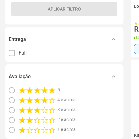
Lo
APLICAR FILTRO
R
(
14
Entrega
Full
Avaliação
5
4 e acima
3 e acima
2 e acima
1 e acima
Ki