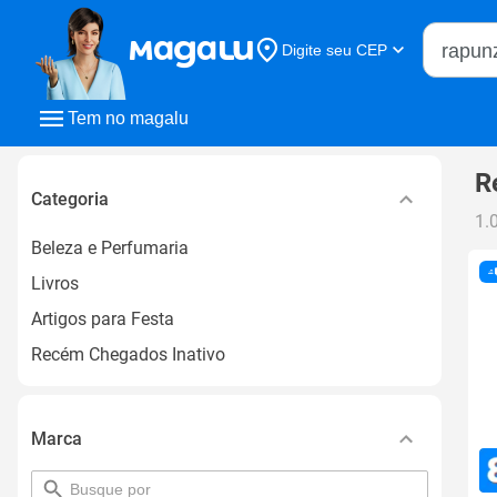
Buscar n
Digite seu CEP
Buscar
Tem no magalu
R
Categoria
1.
Beleza e Perfumaria
Livros
Artigos para Festa
Recém Chegados Inativo
Marca
pesquisar