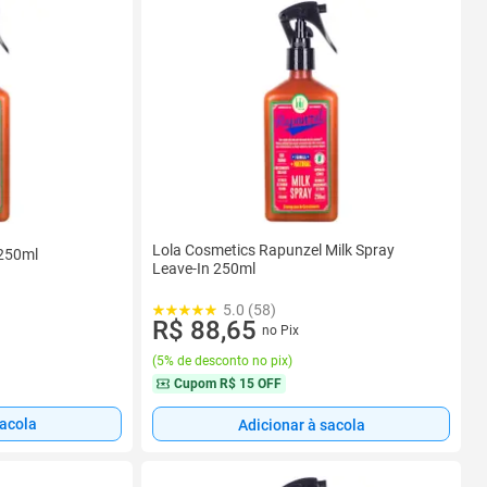
Lola Cosmetics Rapunzel Milk Spray
 250ml
Leave-In 250ml
5.0 (58)
R$ 88,65
no Pix
(
5% de desconto no pix
)
Cupom
R$ 15 OFF
sacola
Adicionar à sacola