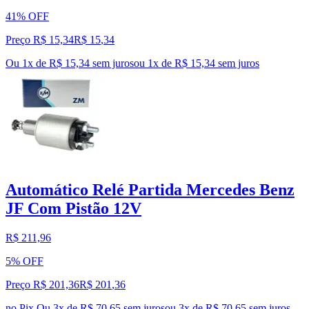
41% OFF
Preço R$ 15,34
R$
15
,
34
Ou 1x de R$ 15,34 sem juros
ou
1
x de
R$ 15,34
sem juros
Automático Relé Partida Mercedes Benz
JF Com Pistão 12V
R$ 211,96
5% OFF
Preço R$ 201,36
R$
201
,
36
no Pix
Ou 3x de R$ 70,65 sem juros
ou
3
x de
R$ 70,65
sem juros