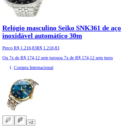
Relógio masculino Seiko SNK361 de aço
inoxidável automático 30m
Preço R$ 1.218,83
R$
1.218
,
83
Ou 7x de R$ 174,12 sem juros
ou
7
x de
R$ 174,12
sem juros
Compra Internacional
+2