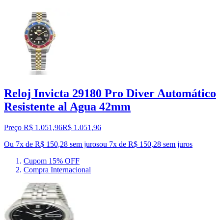
Reloj Invicta 29180 Pro Diver Automático
Resistente al Agua 42mm
Preço R$ 1.051,96
R$
1.051
,
96
Ou 7x de R$ 150,28 sem juros
ou
7
x de
R$ 150,28
sem juros
Cupom 15% OFF
Compra Internacional