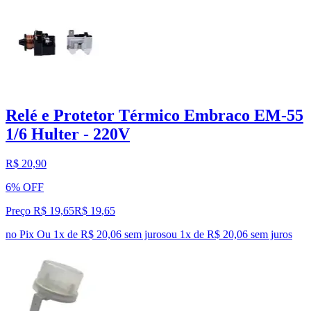
Relé e Protetor Térmico Embraco EM-55
1/6 Hulter - 220V
R$ 20,90
6% OFF
Preço R$ 19,65
R$
19
,
65
no Pix
Ou 1x de R$ 20,06 sem juros
ou
1
x de
R$ 20,06
sem juros