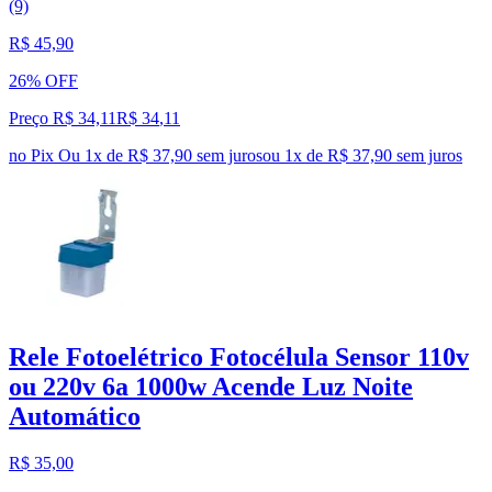
(9)
R$ 45,90
26% OFF
Preço R$ 34,11
R$
34
,
11
no Pix
Ou 1x de R$ 37,90 sem juros
ou
1
x de
R$ 37,90
sem juros
Rele Fotoelétrico Fotocélula Sensor 110v
ou 220v 6a 1000w Acende Luz Noite
Automático
R$ 35,00