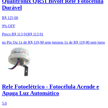
Qualitronix QR51 Bivolt Relé Fotocélula
Durável
R$ 125,00
9% OFF
Preço R$ 113,91
R$
113
,
91
no Pix
Ou 1x de R$ 119,90 sem juros
ou
1
x de
R$ 119,90
sem juros
Rele Fotoelétrico - Fotocélula Acende e
Apaga Luz Automático
5.0