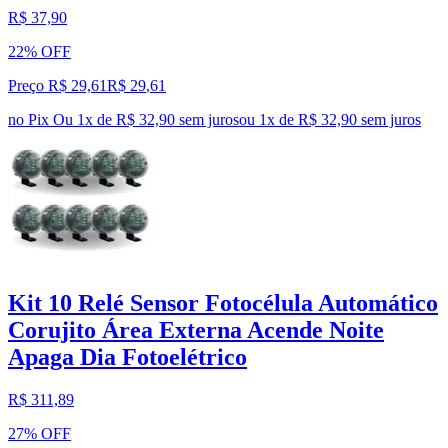
R$ 37,90
22% OFF
Preço R$ 29,61
R$
29
,
61
no Pix
Ou 1x de R$ 32,90 sem juros
ou
1
x de
R$ 32,90
sem juros
Kit 10 Relé Sensor Fotocélula Automático
Corujito Área Externa Acende Noite
Apaga Dia Fotoelétrico
R$ 311,89
27% OFF