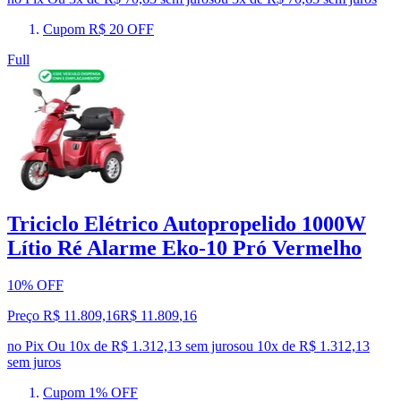
Cupom R$ 20 OFF
Full
Triciclo Elétrico Autopropelido 1000W
Lítio Ré Alarme Eko-10 Pró Vermelho
10% OFF
Preço R$ 11.809,16
R$
11.809
,
16
no Pix
Ou 10x de R$ 1.312,13 sem juros
ou
10
x de
R$ 1.312,13
sem juros
Cupom 1% OFF