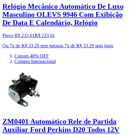
Relógio Mecânico Automático De Luxo
Masculino OLEVS 9946 Com Exibição
De Data E Calendário, Relógio
Preço R$ 233,01
R$
233
,
01
Ou 7x de R$ 33,29 sem juros
ou
7
x de
R$ 33,29
sem juros
Cupom 40% OFF
Compra Internacional
ZM0401 Automático Rele de Partida
Auxiliar Ford Perkins D20 Todos 12V