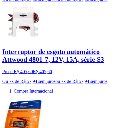
Interruptor de esgoto automático
Attwood 4801-7, 12V, 15A, série S3
Preço R$ 405,60
R$
405
,
60
Ou 7x de R$ 57,94 sem juros
ou
7
x de
R$ 57,94
sem juros
Compra Internacional