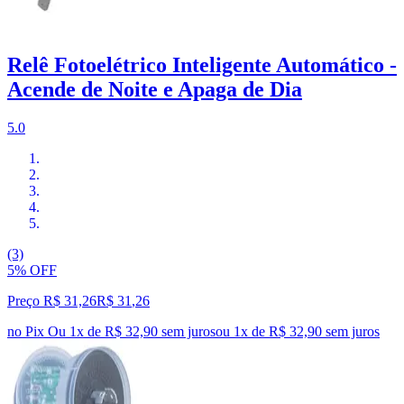
Relê Fotoelétrico Inteligente Automático -
Acende de Noite e Apaga de Dia
5.0
(3)
5% OFF
Preço R$ 31,26
R$
31
,
26
no Pix
Ou 1x de R$ 32,90 sem juros
ou
1
x de
R$ 32,90
sem juros