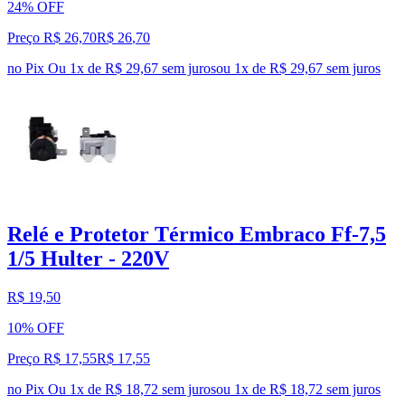
24% OFF
Preço R$ 26,70
R$
26
,
70
no Pix
Ou 1x de R$ 29,67 sem juros
ou
1
x de
R$ 29,67
sem juros
Relé e Protetor Térmico Embraco Ff-7,5
1/5 Hulter - 220V
R$ 19,50
10% OFF
Preço R$ 17,55
R$
17
,
55
no Pix
Ou 1x de R$ 18,72 sem juros
ou
1
x de
R$ 18,72
sem juros