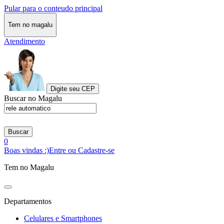
Pular para o conteudo principal
Tem no magalu
Atendimento
Digite seu CEP
Buscar no Magalu
Buscar
0
Boas vindas :)
Entre ou Cadastre-se
Tem no Magalu
Departamentos
Celulares e Smartphones