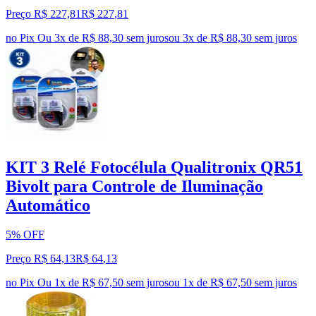
Preço R$ 227,81
R$
227
,
81
no Pix
Ou 3x de R$ 88,30 sem juros
ou
3
x de
R$ 88,30
sem juros
KIT 3 Relé Fotocélula Qualitronix QR51
Bivolt para Controle de Iluminação
Automático
5% OFF
Preço R$ 64,13
R$
64
,
13
no Pix
Ou 1x de R$ 67,50 sem juros
ou
1
x de
R$ 67,50
sem juros