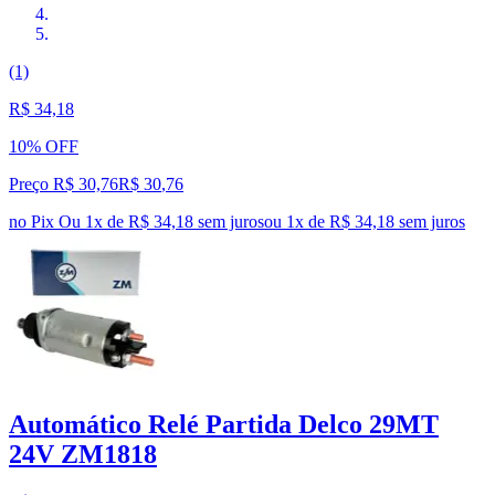
(1)
R$ 34,18
10% OFF
Preço R$ 30,76
R$
30
,
76
no Pix
Ou 1x de R$ 34,18 sem juros
ou
1
x de
R$ 34,18
sem juros
Automático Relé Partida Delco 29MT
24V ZM1818