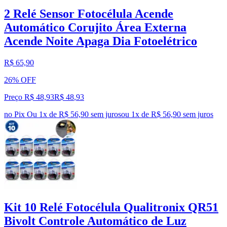
2 Relé Sensor Fotocélula Acende
Automático Corujito Área Externa
Acende Noite Apaga Dia Fotoelétrico
R$ 65,90
26% OFF
Preço R$ 48,93
R$
48
,
93
no Pix
Ou 1x de R$ 56,90 sem juros
ou
1
x de
R$ 56,90
sem juros
Kit 10 Relé Fotocélula Qualitronix QR51
Bivolt Controle Automático de Luz