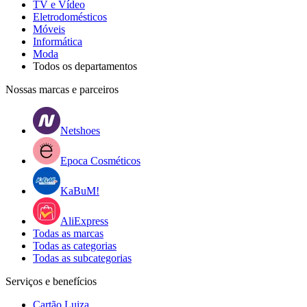
TV e Vídeo
Eletrodomésticos
Móveis
Informática
Moda
Todos os departamentos
Nossas marcas e parceiros
Netshoes
Epoca Cosméticos
KaBuM!
AliExpress
Todas as marcas
Todas as categorias
Todas as subcategorias
Serviços e benefícios
Cartão Luiza