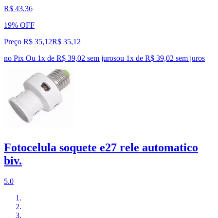
R$ 43,36
19% OFF
Preço R$ 35,12
R$
35
,
12
no Pix
Ou 1x de R$ 39,02 sem juros
ou
1
x de
R$ 39,02
sem juros
Fotocelula soquete e27 rele automatico
biv.
5.0