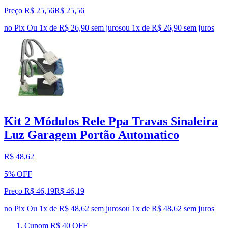
Preço R$ 25,56
R$
25
,
56
no Pix
Ou 1x de R$ 26,90 sem juros
ou
1
x de
R$ 26,90
sem juros
Kit 2 Módulos Rele Ppa Travas Sinaleira
Luz Garagem Portão Automatico
R$ 48,62
5% OFF
Preço R$ 46,19
R$
46
,
19
no Pix
Ou 1x de R$ 48,62 sem juros
ou
1
x de
R$ 48,62
sem juros
Cupom R$ 40 OFF