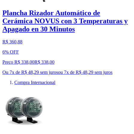
Plancha Rizador Automático de
Cerámica NOVUS con 3 Temperaturas y
Apagado en 30 Minutos
R$ 360,88
6% OFF
Preço R$ 338,00
R$
338
,
00
Ou 7x de R$ 48,29 sem juros
ou
7
x de
R$ 48,29
sem juros
Compra Internacional