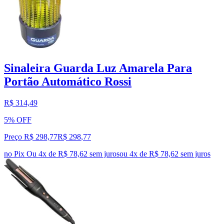
Sinaleira Guarda Luz Amarela Para
Portão Automático Rossi
R$ 314,49
5% OFF
Preço R$ 298,77
R$
298
,
77
no Pix
Ou 4x de R$ 78,62 sem juros
ou
4
x de
R$ 78,62
sem juros