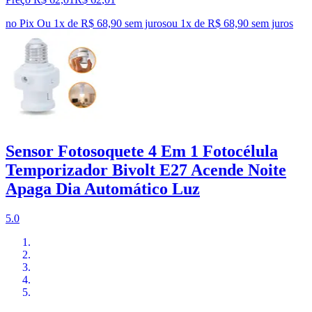
no Pix
Ou 1x de R$ 68,90 sem juros
ou
1
x de
R$ 68,90
sem juros
Sensor Fotosoquete 4 Em 1 Fotocélula
Temporizador Bivolt E27 Acende Noite
Apaga Dia Automático Luz
5.0