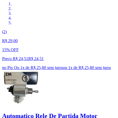
(2)
R$ 29,00
15% OFF
Preço R$ 24,51
R$
24
,
51
no Pix
Ou 1x de R$ 25,80 sem juros
ou
1
x de
R$ 25,80
sem juros
Automatico Rele De Partida Motor