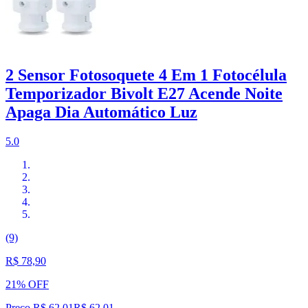
2 Sensor Fotosoquete 4 Em 1 Fotocélula
Temporizador Bivolt E27 Acende Noite
Apaga Dia Automático Luz
5.0
(9)
R$ 78,90
21% OFF
Preço R$ 62,01
R$
62
,
01