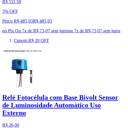
R$ 511,50
5% OFF
Preço R$ 485,93
R$
485
,
93
no Pix
Ou 7x de R$ 73,07 sem juros
ou
7
x de
R$ 73,07
sem juros
Cupom R$ 20 OFF
Relé Fotocélula com Base Bivolt Sensor
de Luminosidade Automático Uso
Externo
R$ 26,00