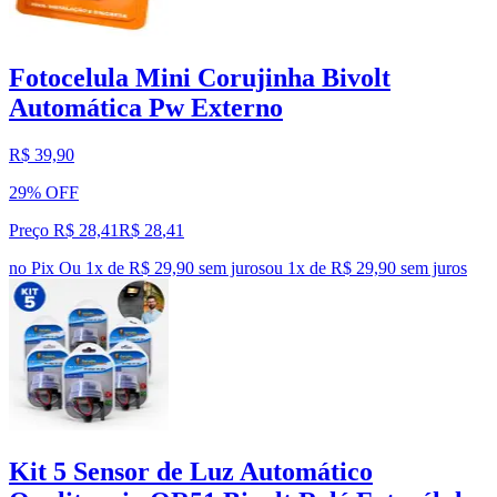
Fotocelula Mini Corujinha Bivolt
Automática Pw Externo
R$ 39,90
29% OFF
Preço R$ 28,41
R$
28
,
41
no Pix
Ou 1x de R$ 29,90 sem juros
ou
1
x de
R$ 29,90
sem juros
Kit 5 Sensor de Luz Automático