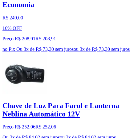
Economia
R$ 249,00
16% OFF
Preço R$ 208,91
R$
208
,
91
no Pix
Ou 3x de R$ 73,30 sem juros
ou
3
x de
R$ 73,30
sem juros
Chave de Luz Para Farol e Lanterna
Neblina Automático 12V
Preço R$ 252,06
R$
252
,
06
Ou 3x de R$ 84,02 sem juros
ou
3
x de
R$ 84,02
sem juros