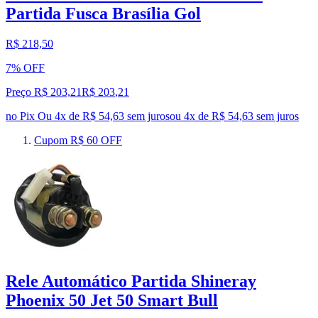
Partida Fusca Brasília Gol
R$ 218,50
7% OFF
Preço R$ 203,21
R$
203
,
21
no Pix
Ou 4x de R$ 54,63 sem juros
ou
4
x de
R$ 54,63
sem juros
Cupom R$ 60 OFF
Rele Automático Partida Shineray
Phoenix 50 Jet 50 Smart Bull