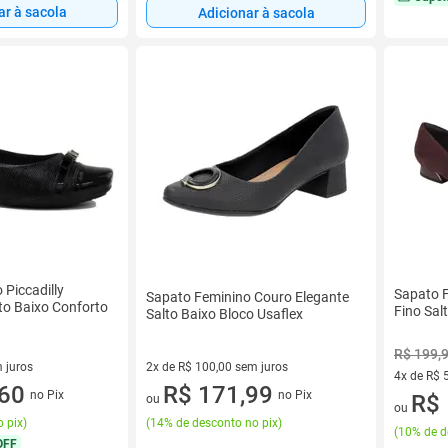
ar à sacola
Adicionar à sacola
 Piccadilly
Sapato 
Sapato Feminino Couro Elegante
to Baixo Conforto
Fino Sal
Salto Baixo Bloco Usaflex
R$ 199,
 juros
2x de R$ 100,00 sem juros
4x de R$ 
sem juros
,60
2 vez de R$ 100,00 sem juros
R$ 171,99
no Pix
no Pix
4 vez de 
R$ 
ou
ou
 pix
)
(
14% de desconto no pix
)
(
10% de d
OFF