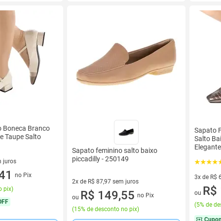
o Boneca Branco
Sapato 
 e Taupe Salto
Salto B
Elegant
Sapato feminino salto baixo
piccadilly - 250149
 juros
sem juros
,41
no Pix
3x de R$ 
2x de R$ 87,97 sem juros
3 vez de 
R$ 
 pix
)
2 vez de R$ 87,97 sem juros
R$ 149,55
ou
no Pix
ou
OFF
(
5% de de
(
15% de desconto no pix
)
Cupo