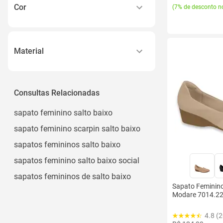
Feminino
Cor
(
7% de desconto no
Menina
Preto
Menino
Marrom
Unissex
Material
Café
Ver todos
Couro
Nude
Sintético
Consultas Relacionadas
Mogno
Napa
Ver todos
sapato feminino salto baixo
Couro Legítimo
sapato feminino scarpin salto baixo
Napa Sintética
sapatos femininos salto baixo
Ver todos
sapatos feminino salto baixo social
sapatos femininos de salto baixo
Sapato Feminino
Modare 7014.229
4.8 (