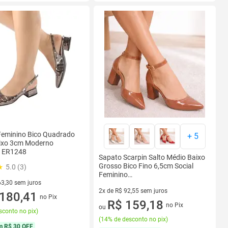
Feminino Bico Quadrado
+
5
aixo 3cm Moderno
e ER1248
Sapato Scarpin Salto Médio Baixo
Grosso Bico Fino 6,5cm Social
5.0 (3)
Feminino
Genero:FemininoCor:CarameloTamanho:
63,30 sem juros
2x de R$ 92,55 sem juros
R$ 63,30 sem juros
180,41
no Pix
2 vez de R$ 92,55 sem juros
R$ 159,18
no Pix
ou
sconto no pix
)
(
14% de desconto no pix
)
m
R$ 30 OFF