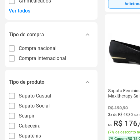
Gmmcalcados
Adicion
Ver todos
Tipo de compra
Compra nacional
Compra internacional
Tipo de produto
Sapato Feminino
Sapato Casual
Maxitherapy Sal
Sapato Social
R$ 199,90
3x de R$ 63,30 sem
Scarpin
3 vez de R$ 63,30 
R$ 176
ou
Cabeceira
(
7% de desconto no
Sapatênis
Cupom
R$ 15 