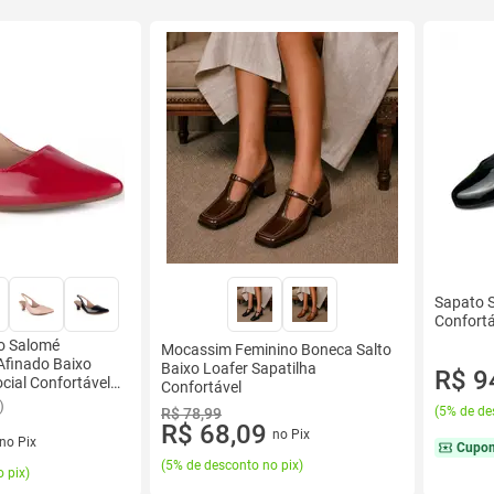
Sapato S
Confortá
o Salomé
Mocassim Feminino Boneca Salto
 Afinado Baixo
Baixo Loafer Sapatilha
R$ 9
cial Confortável
Confortável
)
(
5% de de
R$ 78,99
R$ 68,09
no Pix
no Pix
Cupo
(
5% de desconto no pix
)
 pix
)