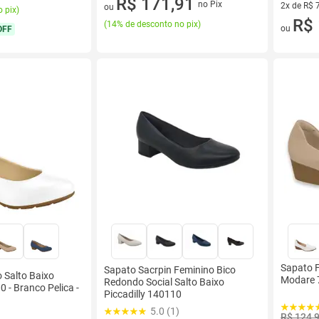
R$ 171,91
no Pix
2x de R$ 
ou
 pix
)
2 vez de 
R$ 
(
14% de desconto no pix
)
ou
OFF
Sapato F
Sapato Sacrpin Feminino Bico
 Salto Baixo
Modare 7
Redondo Social Salto Baixo
 - Branco Pelica -
Piccadilly 140110
5.0 (1)
R$ 124,