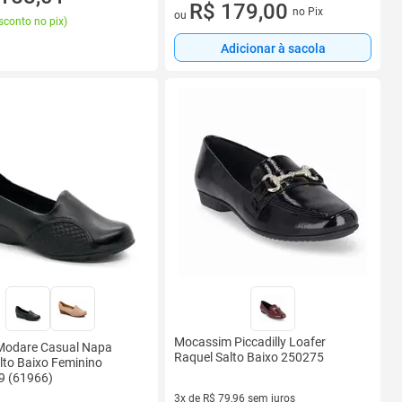
3 vez de R$ 59,67 sem juros
R$ 179,00
no Pix
ou
sconto no pix
)
Adicionar à sacola
Mocassim Piccadilly Loafer
Modare Casual Napa
Raquel Salto Baixo 250275
lto Baixo Feminino
9 (61966)
3x de R$ 79,96 sem juros