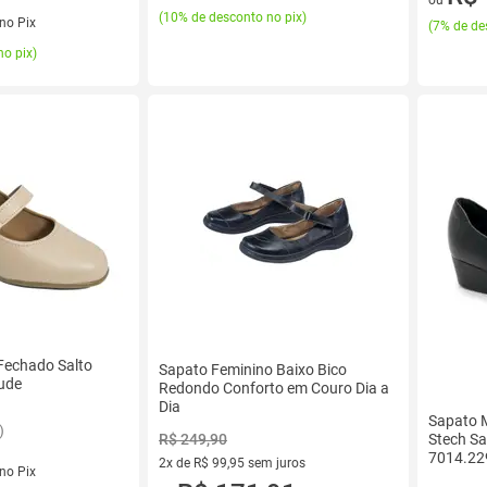
ou
(
10% de desconto no pix
)
no Pix
(
7% de de
no pix
)
Fechado Salto
Sapato Feminino Baixo Bico
ude
Redondo Conforto em Couro Dia a
Dia
Sapato 
)
R$ 249,90
Stech Sa
7014.22
2x de R$ 99,95 sem juros
no Pix
2 vez de R$ 99,95 sem juros