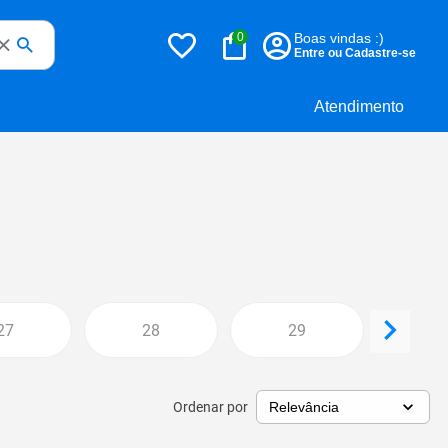
0
Boas vindas :)
Entre ou Cadastre-se
Atendimento
27
28
29
3
Ordenar por