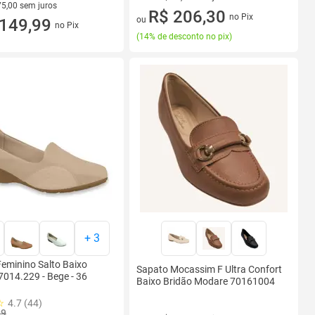
75,00 sem juros
3 vez de R$ 79,96 sem juros
R$ 206,30
no Pix
ou
R$ 75,00 sem juros
149,99
no Pix
(
14% de desconto no pix
)
+
3
eminino Salto Baixo
Sapato Mocassim F Ultra Confort
014.229 - Bege - 36
Baixo Bridão Modare 70161004
4.7 (44)
99