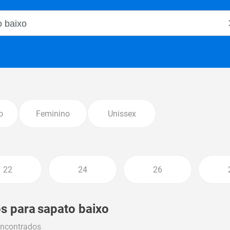
o Magalu
o
Feminino
Unissex
22
24
26
s para
sapato baixo
encontrados