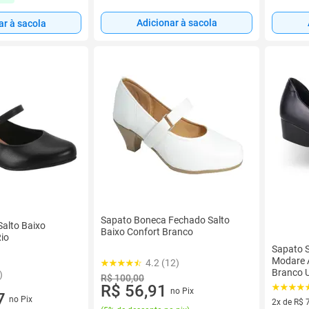
Adicionar à sacola
ar à sacola
Sapato Boneca Fechado Salto
alto Baixo
Baixo Confort Branco
Rio
Sapato S
Modare A
4.2 (12)
Branco U
)
R$ 100,00
Seguran
R$ 56,91
no Pix
7
no Pix
2x de R$ 