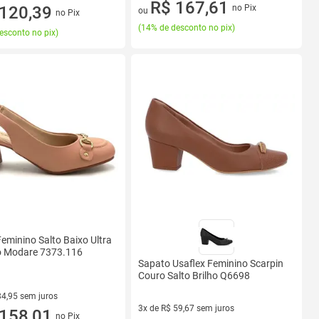
2 vez de R$ 97,45 sem juros
R$ 167,61
R$ 70,00 sem juros
120,39
no Pix
ou
no Pix
(
14% de desconto no pix
)
esconto no pix
)
eminino Salto Baixo Ultra
o Modare 7373.116
Sapato Usaflex Feminino Scarpin
Couro Salto Brilho Q6698
84,95 sem juros
3x de R$ 59,67 sem juros
R$ 84,95 sem juros
158,01
no Pix