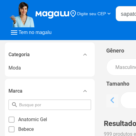
Buscar n
Digite seu CEP
Buscar
Tem no magalu
Gênero
Categoria
Masculin
Moda
Tamanho
Marca
pesquisar
por
filtro
Anatomic Gel
Resultado
Bebece
999 produtos 