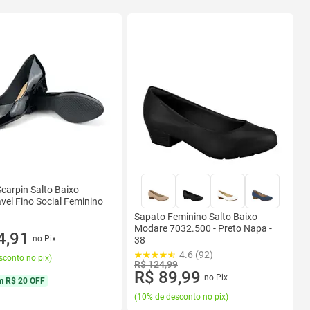
carpin Salto Baixo
vel Fino Social Feminino
Sapato Feminino Salto Baixo
Modare 7032.500 - Preto Napa -
4,91
no Pix
38
4.6 (92)
sconto no pix
)
R$ 124,99
R$ 89,99
no Pix
m
R$ 20 OFF
(
10% de desconto no pix
)