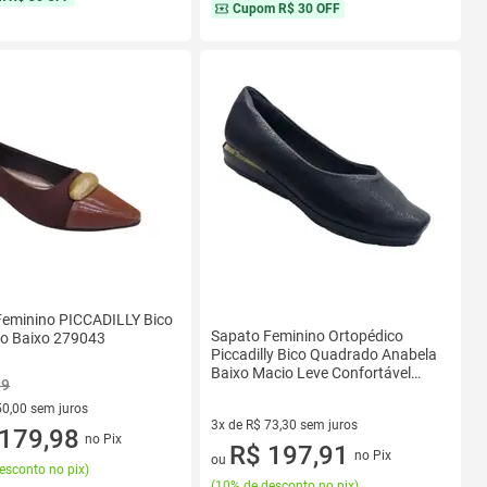
Cupom
R$ 30 OFF
Feminino PICCADILLY Bico
Sapato Feminino Ortopédico
to Baixo 279043
Piccadilly Bico Quadrado Anabela
Baixo Macio Leve Confortável
99
Social Uniforme Joanete
50,00 sem juros
3x de R$ 73,30 sem juros
R$ 50,00 sem juros
179,98
no Pix
3 vez de R$ 73,30 sem juros
R$ 197,91
no Pix
ou
esconto no pix
)
(
10% de desconto no pix
)