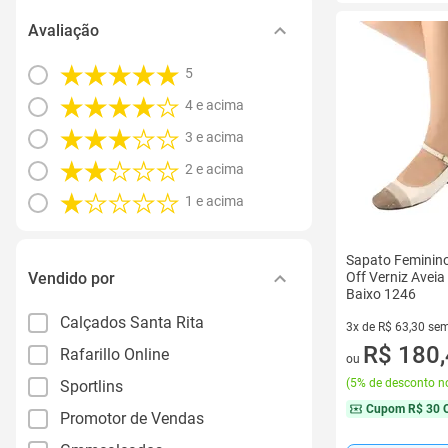
Avaliação
5
4 e acima
3 e acima
2 e acima
1 e acima
Sapato Feminin
Vendido por
Off Verniz Aveia
Baixo 1246
Calçados Santa Rita
3x de R$ 63,30 sem
3 vez de R$ 63,30 
R$ 180
Rafarillo Online
ou
(
5% de desconto no
Sportlins
Cupom
R$ 30 
Promotor de Vendas