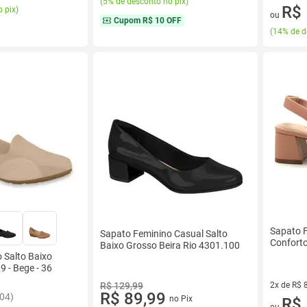
(
5% de desconto no pix
)
2 vez de 
R$ 
 pix
)
ou
Cupom
R$ 10 OFF
(
14% de d
Sapato F
Sapato Feminino Casual Salto
Confort
Baixo Grosso Beira Rio 4301.100
 Salto Baixo
 - Bege - 36
R$ 129,99
2x de R$ 
R$ 89,99
204)
no Pix
2 vez de 
R$ 