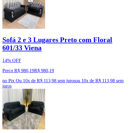
Sofá 2 e 3 Lugares Preto com Floral
601/33 Viena
14% OFF
Preço R$ 980,19
R$
980
,
19
no Pix
Ou 10x de R$ 113,98 sem juros
ou
10
x de
R$ 113,98
sem
juros