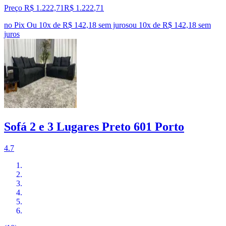
Preço R$ 1.222,71
R$
1.222
,
71
no Pix
Ou 10x de R$ 142,18 sem juros
ou
10
x de
R$ 142,18
sem
juros
Sofá 2 e 3 Lugares Preto 601 Porto
4.7