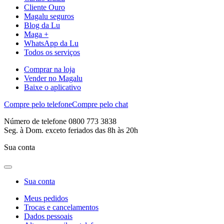
Cliente Ouro
Magalu seguros
Blog da Lu
Maga +
WhatsApp da Lu
Todos os serviços
Comprar na loja
Vender no Magalu
Baixe o aplicativo
Compre pelo telefone
Compre pelo chat
Número de telefone 0800 773 3838
Seg. à Dom. exceto feriados das 8h às 20h
Sua conta
Sua conta
Meus pedidos
Trocas e cancelamentos
Dados pessoais