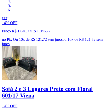
(22)
14% OFF
Preço R$ 1.046,77
R$
1.046
,
77
no Pix
Ou 10x de R$ 121,72 sem juros
ou
10
x de
R$ 121,72
sem
juros
Sofá 2 e 3 Lugares Preto com Floral
601/17 Viena
14% OFF