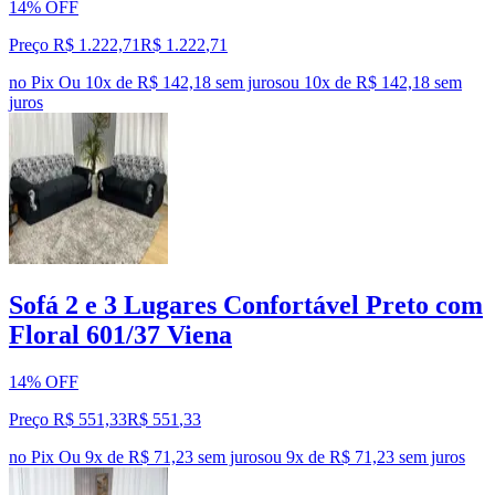
14% OFF
Preço R$ 1.222,71
R$
1.222
,
71
no Pix
Ou 10x de R$ 142,18 sem juros
ou
10
x de
R$ 142,18
sem
juros
Sofá 2 e 3 Lugares Confortável Preto com
Floral 601/37 Viena
14% OFF
Preço R$ 551,33
R$
551
,
33
no Pix
Ou 9x de R$ 71,23 sem juros
ou
9
x de
R$ 71,23
sem juros