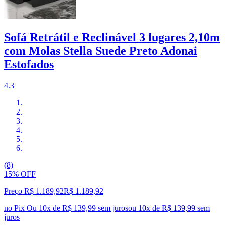
Sofá Retrátil e Reclinável 3 lugares 2,10m
com Molas Stella Suede Preto Adonai
Estofados
4.3
(8)
15% OFF
Preço R$ 1.189,92
R$
1.189
,
92
no Pix
Ou 10x de R$ 139,99 sem juros
ou
10
x de
R$ 139,99
sem
juros