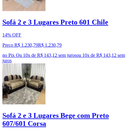
Sofá 2 e 3 Lugares Preto 601 Chile
14% OFF
Preço R$ 1.230,79
R$
1.230
,
79
no Pix
Ou 10x de R$ 143,12 sem juros
ou
10
x de
R$ 143,12
sem
juros
Sofá 2 e 3 Lugares Bege com Preto
607/601 Corsa