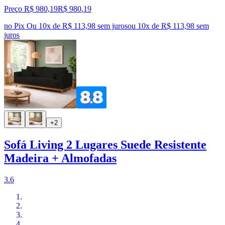
Preço R$ 980,19
R$
980
,
19
no Pix
Ou 10x de R$ 113,98 sem juros
ou
10
x de
R$ 113,98
sem
juros
+2
Sofá Living 2 Lugares Suede Resistente
Madeira + Almofadas
3.6