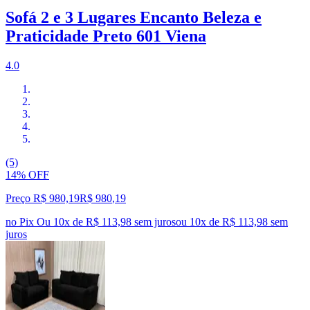
Sofá 2 e 3 Lugares Encanto Beleza e
Praticidade Preto 601 Viena
4.0
(5)
14% OFF
Preço R$ 980,19
R$
980
,
19
no Pix
Ou 10x de R$ 113,98 sem juros
ou
10
x de
R$ 113,98
sem
juros