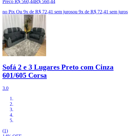
Preço R$ 560,44
R$
560
,
44
no Pix
Ou 9x de R$ 72,41 sem juros
ou
9
x de
R$ 72,41
sem juros
Sofá 2 e 3 Lugares Preto com Cinza
601/605 Corsa
3.0
(1)