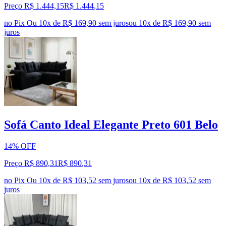
Preço R$ 1.444,15
R$
1.444
,
15
no Pix
Ou 10x de R$ 169,90 sem juros
ou
10
x de
R$ 169,90
sem
juros
Sofá Canto Ideal Elegante Preto 601 Belo
14% OFF
Preço R$ 890,31
R$
890
,
31
no Pix
Ou 10x de R$ 103,52 sem juros
ou
10
x de
R$ 103,52
sem
juros