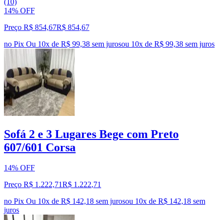
(10)
14% OFF
Preço R$ 854,67
R$
854
,
67
no Pix
Ou 10x de R$ 99,38 sem juros
ou
10
x de
R$ 99,38
sem juros
Sofá 2 e 3 Lugares Bege com Preto
607/601 Corsa
14% OFF
Preço R$ 1.222,71
R$
1.222
,
71
no Pix
Ou 10x de R$ 142,18 sem juros
ou
10
x de
R$ 142,18
sem
juros