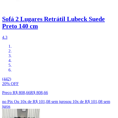
Sofá 2 Lugares Retrátil Lubeck Suede
Preto 140 cm
4.3
(442)
20% OFF
Preço R$ 808,66
R$
808
,
66
no Pix
Ou 10x de R$ 101,08 sem juros
ou
10
x de
R$ 101,08
sem
juros