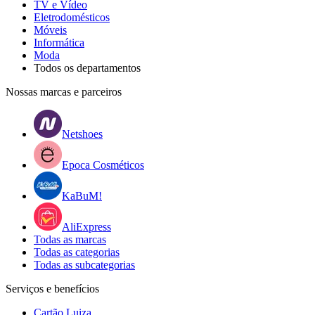
TV e Vídeo
Eletrodomésticos
Móveis
Informática
Moda
Todos os departamentos
Nossas marcas e parceiros
Netshoes
Epoca Cosméticos
KaBuM!
AliExpress
Todas as marcas
Todas as categorias
Todas as subcategorias
Serviços e benefícios
Cartão Luiza