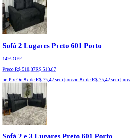
Sofá 2 Lugares Preto 601 Porto
14% OFF
Preço R$ 518,87
R$
518
,
87
no Pix
Ou 8x de R$ 75,42 sem juros
ou
8
x de
R$ 75,42
sem juros
Sofá 2 e 3 Lugares Preto 601 Porto