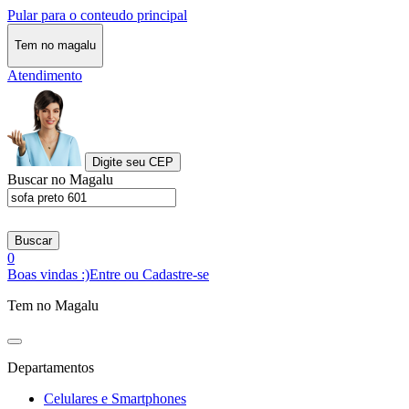
Pular para o conteudo principal
Tem no magalu
Atendimento
Digite seu CEP
Buscar no Magalu
Buscar
0
Boas vindas :)
Entre ou Cadastre-se
Tem no Magalu
Departamentos
Celulares e Smartphones