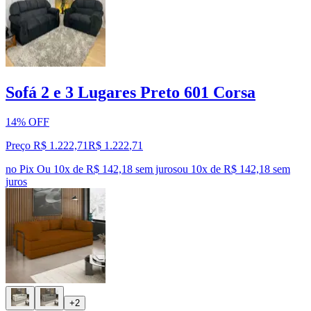
Sofá 2 e 3 Lugares Preto 601 Corsa
14% OFF
Preço R$ 1.222,71
R$
1.222
,
71
no Pix
Ou 10x de R$ 142,18 sem juros
ou
10
x de
R$ 142,18
sem
juros
+2