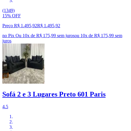
(1349)
15% OFF
Preço R$ 1.495,92
R$
1.495
,
92
no Pix
Ou 10x de R$ 175,99 sem juros
ou
10
x de
R$ 175,99
sem
juros
Sofá 2 e 3 Lugares Preto 601 Paris
4.5