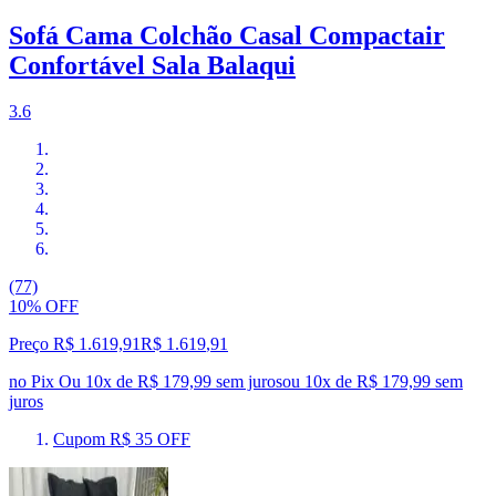
Sofá Cama Colchão Casal Compactair
Confortável Sala Balaqui
3.6
(77)
10% OFF
Preço R$ 1.619,91
R$
1.619
,
91
no Pix
Ou 10x de R$ 179,99 sem juros
ou
10
x de
R$ 179,99
sem
juros
Cupom R$ 35 OFF