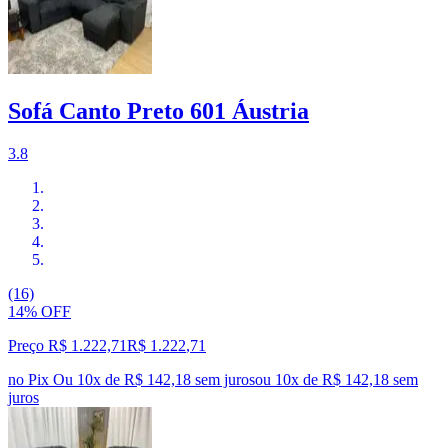
Sofá Canto Preto 601 Áustria
3.8
(16)
14% OFF
Preço R$ 1.222,71
R$
1.222
,
71
no Pix
Ou 10x de R$ 142,18 sem juros
ou
10
x de
R$ 142,18
sem
juros