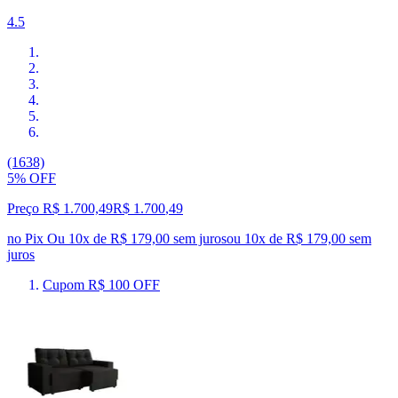
4.5
(1638)
5% OFF
Preço R$ 1.700,49
R$
1.700
,
49
no Pix
Ou 10x de R$ 179,00 sem juros
ou
10
x de
R$ 179,00
sem
juros
Cupom R$ 100 OFF