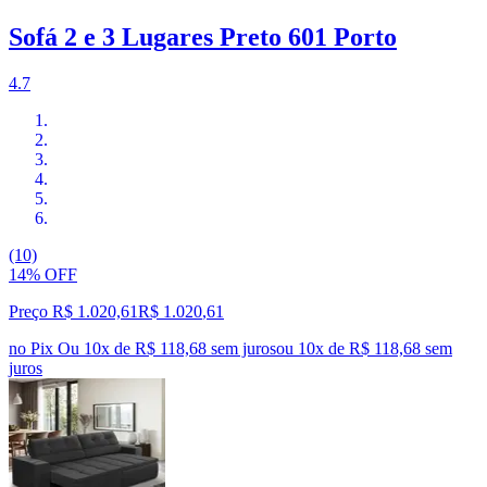
Sofá 2 e 3 Lugares Preto 601 Porto
4.7
(10)
14% OFF
Preço R$ 1.020,61
R$
1.020
,
61
no Pix
Ou 10x de R$ 118,68 sem juros
ou
10
x de
R$ 118,68
sem
juros