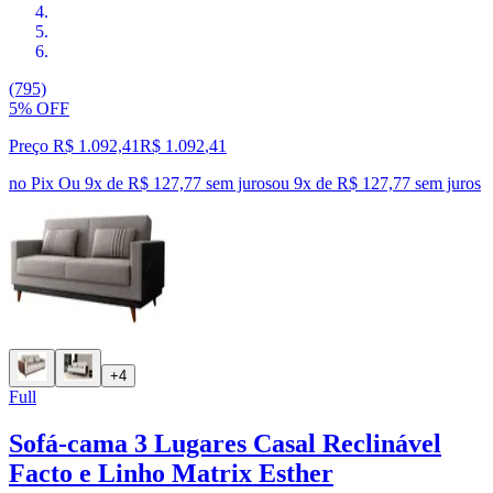
(795)
5% OFF
Preço R$ 1.092,41
R$
1.092
,
41
no Pix
Ou 9x de R$ 127,77 sem juros
ou
9
x de
R$ 127,77
sem juros
+4
Full
Sofá-cama 3 Lugares Casal Reclinável
Facto e Linho Matrix Esther