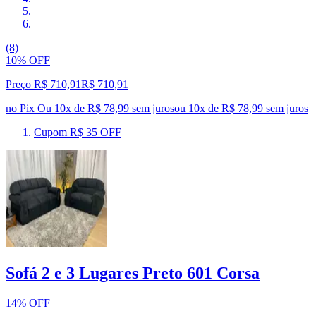
(8)
10% OFF
Preço R$ 710,91
R$
710
,
91
no Pix
Ou 10x de R$ 78,99 sem juros
ou
10
x de
R$ 78,99
sem juros
Cupom R$ 35 OFF
Sofá 2 e 3 Lugares Preto 601 Corsa
14% OFF