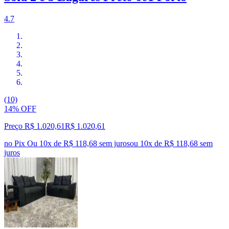
4.7
(10)
14% OFF
Preço R$ 1.020,61
R$
1.020
,
61
no Pix
Ou 10x de R$ 118,68 sem juros
ou
10
x de
R$ 118,68
sem
juros