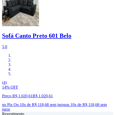
Sofá Canto Preto 601 Belo
5.0
(4)
14% OFF
Preço R$ 1.020,61
R$
1.020
,
61
no Pix
Ou 10x de R$ 118,68 sem juros
ou
10
x de
R$ 118,68
sem
juros
Revestimento