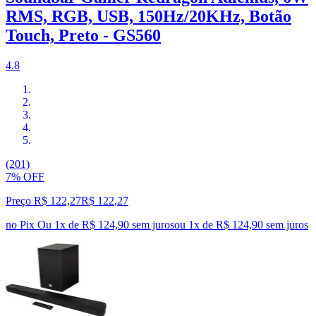
RMS, RGB, USB, 150Hz/20KHz, Botão
Touch, Preto - GS560
4.8
(201)
7% OFF
Preço R$ 122,27
R$
122
,
27
no Pix
Ou 1x de R$ 124,90 sem juros
ou
1
x de
R$ 124,90
sem juros