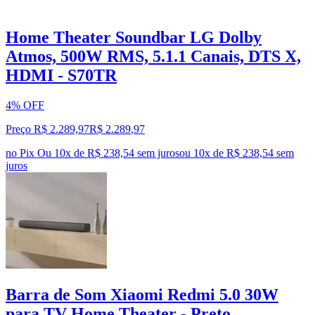
Home Theater Soundbar LG Dolby
Atmos, 500W RMS, 5.1.1 Canais, DTS X,
HDMI - S70TR
4% OFF
Preço R$ 2.289,97
R$
2.289
,
97
no Pix
Ou 10x de R$ 238,54 sem juros
ou
10
x de
R$ 238,54
sem
juros
Barra de Som Xiaomi Redmi 5.0 30W
para TV Home Theater - Preto