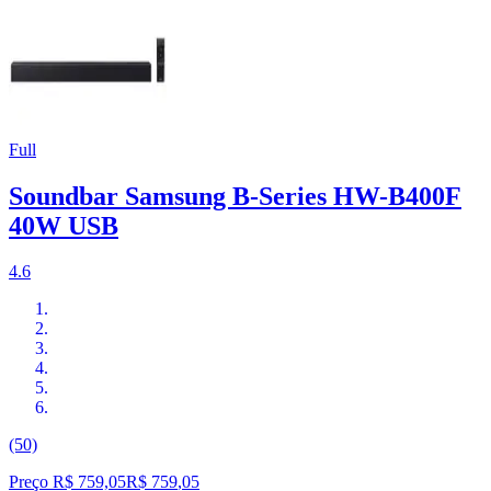
Full
Soundbar Samsung B-Series HW-B400F
40W USB
4.6
(50)
Preço R$ 759,05
R$
759
,
05