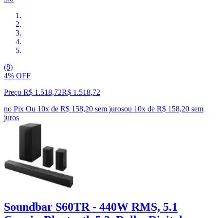
(8)
4% OFF
Preço R$ 1.518,72
R$
1.518
,
72
no Pix
Ou 10x de R$ 158,20 sem juros
ou
10
x de
R$ 158,20
sem
juros
Soundbar S60TR - 440W RMS, 5.1