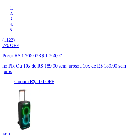
(1122)
7% OFF
Preço R$ 1.766,07
R$
1.766
,
07
no Pix
Ou 10x de R$ 189,90 sem juros
ou
10
x de
R$ 189,90
sem
juros
Cupom R$ 100 OFF
Full