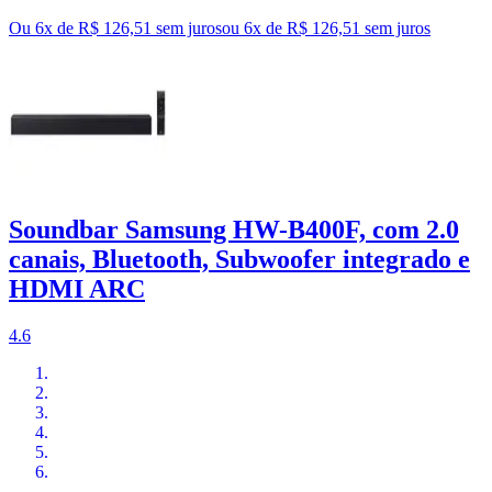
Ou 6x de R$ 126,51 sem juros
ou
6
x de
R$ 126,51
sem juros
Soundbar Samsung HW-B400F, com 2.0
canais, Bluetooth, Subwoofer integrado e
HDMI ARC
4.6