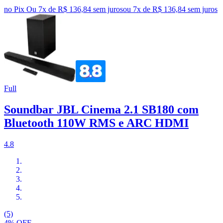
no Pix
Ou 7x de R$ 136,84 sem juros
ou
7
x de
R$ 136,84
sem juros
Full
Soundbar JBL Cinema 2.1 SB180 com
Bluetooth 110W RMS e ARC HDMI
4.8
(5)
4% OFF