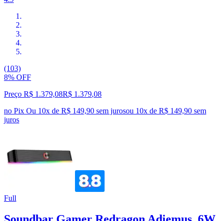
(103)
8% OFF
Preço R$ 1.379,08
R$
1.379
,
08
no Pix
Ou 10x de R$ 149,90 sem juros
ou
10
x de
R$ 149,90
sem
juros
Full
Soundbar Gamer Redragon Adiemus, 6W