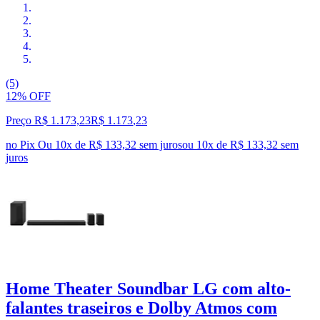
(5)
12% OFF
Preço R$ 1.173,23
R$
1.173
,
23
no Pix
Ou 10x de R$ 133,32 sem juros
ou
10
x de
R$ 133,32
sem
juros
Home Theater Soundbar LG com alto-
falantes traseiros e Dolby Atmos com