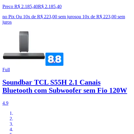
Preço R$ 2.185,40
R$
2.185
,
40
no Pix
Ou 10x de R$ 223,00 sem juros
ou
10
x de
R$ 223,00
sem
juros
Full
Soundbar TCL S55H 2.1 Canais
Bluetooth com Subwoofer sem Fio 120W
4.9