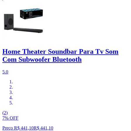
Home Theater Soundbar Para Tv Som
Com Subwoofer Bluetooth
5.0
(2)
7% OFF
Preço R$ 441,10
R$
441
,
10