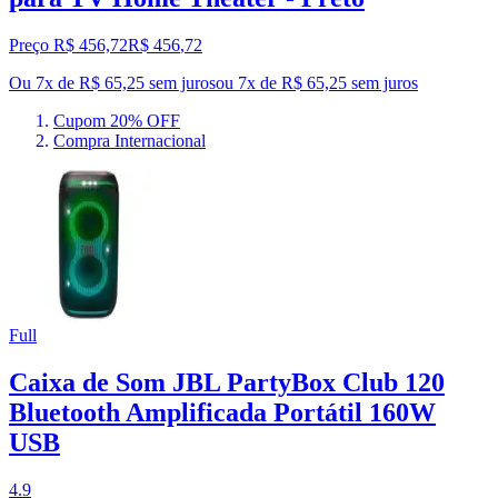
Preço R$ 456,72
R$
456
,
72
Ou 7x de R$ 65,25 sem juros
ou
7
x de
R$ 65,25
sem juros
Cupom 20% OFF
Compra Internacional
Full
Caixa de Som JBL PartyBox Club 120
Bluetooth Amplificada Portátil 160W
USB
4.9