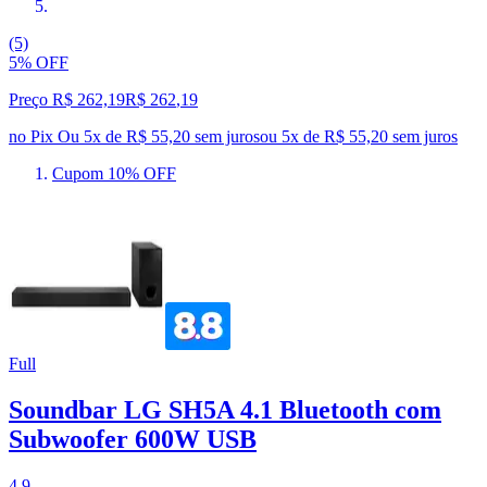
(5)
5% OFF
Preço R$ 262,19
R$
262
,
19
no Pix
Ou 5x de R$ 55,20 sem juros
ou
5
x de
R$ 55,20
sem juros
Cupom 10% OFF
Full
Soundbar LG SH5A 4.1 Bluetooth com
Subwoofer 600W USB
4.9