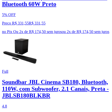
Bluetooth 60W Preto
5% OFF
Preço R$ 331,55
R$
331
,
55
no Pix
Ou 2x de R$ 174,50 sem juros
ou
2
x de
R$ 174,50
sem juros
Full
Soundbar JBL Cinema SB180, Bluetooth,
110W, com Subwoofer, 2.1 Canais, Preta -
JBLSB180BLKBR
4.8