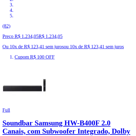
(82)
Preço R$ 1.234,05
R$
1.234
,
05
Ou 10x de R$ 123,41 sem juros
ou
10
x de
R$ 123,41
sem juros
Cupom R$ 100 OFF
Full
Soundbar Samsung HW-B400F 2.0
Canais, com Subwoofer Integrado, Dolby