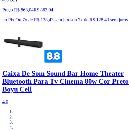
Preço R$ 863,04
R$
863
,
04
no Pix
Ou 7x de R$ 128,43 sem juros
ou
7
x de
R$ 128,43
sem juros
Caixa De Som Sound Bar Home Theater
Bluetooth Para Tv Cinema 80w Cor Preto
Boyu Cell
4.0