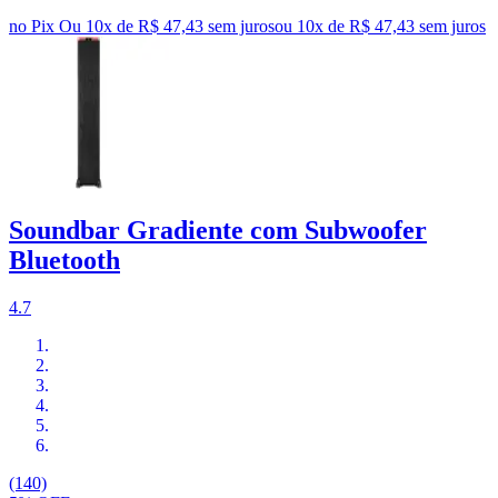
no Pix
Ou 10x de R$ 47,43 sem juros
ou
10
x de
R$ 47,43
sem juros
Soundbar Gradiente com Subwoofer
Bluetooth
4.7
(140)