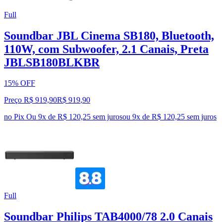
Full
Soundbar JBL Cinema SB180, Bluetooth,
110W, com Subwoofer, 2.1 Canais, Preta
JBLSB180BLKBR
15% OFF
Preço R$ 919,90
R$
919
,
90
no Pix
Ou 9x de R$ 120,25 sem juros
ou
9
x de
R$ 120,25
sem juros
Full
Soundbar Philips TAB4000/78 2.0 Canais