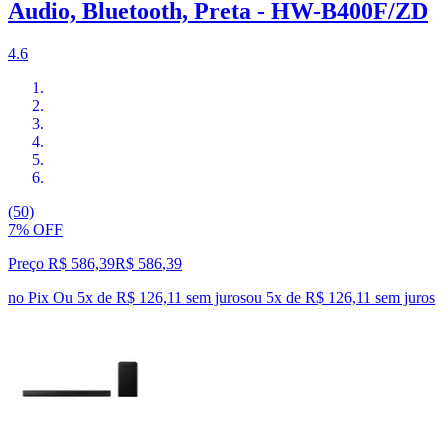
Audio, Bluetooth, Preta - HW-B400F/ZD
4.6
(50)
7% OFF
Preço R$ 586,39
R$
586
,
39
no Pix
Ou 5x de R$ 126,11 sem juros
ou
5
x de
R$ 126,11
sem juros