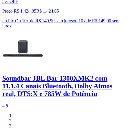
5% OFF
Preço R$ 1.424,05
R$
1.424
,
05
no Pix
Ou 10x de R$ 149,90 sem juros
ou
10
x de
R$ 149,90
sem
juros
Soundbar JBL Bar 1300XMK2 com
11.1.4 Canais Bluetooth, Dolby Atmos
real, DTS:X e 785W de Potência
4.8