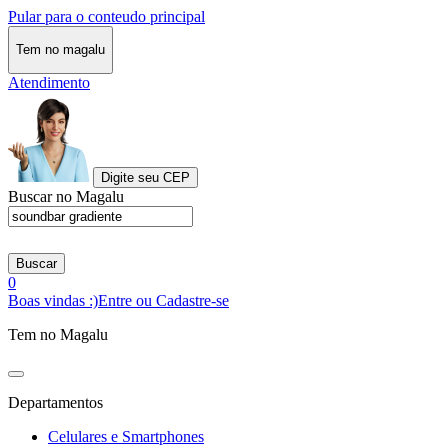
Pular para o conteudo principal
Tem no magalu
Atendimento
Digite seu CEP
Buscar no Magalu
Buscar
0
Boas vindas :)
Entre ou Cadastre-se
Tem no Magalu
Departamentos
Celulares e Smartphones