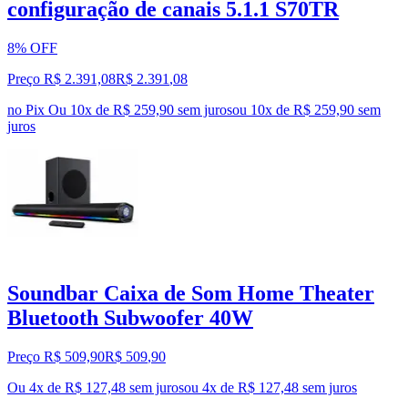
configuração de canais 5.1.1 S70TR
8% OFF
Preço R$ 2.391,08
R$
2.391
,
08
no Pix
Ou 10x de R$ 259,90 sem juros
ou
10
x de
R$ 259,90
sem
juros
Soundbar Caixa de Som Home Theater
Bluetooth Subwoofer 40W
Preço R$ 509,90
R$
509
,
90
Ou 4x de R$ 127,48 sem juros
ou
4
x de
R$ 127,48
sem juros