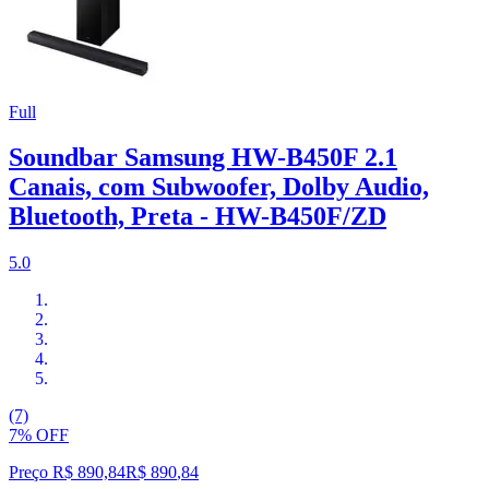
Full
Soundbar Samsung HW-B450F 2.1
Canais, com Subwoofer, Dolby Audio,
Bluetooth, Preta - HW-B450F/ZD
5.0
(7)
7% OFF
Preço R$ 890,84
R$
890
,
84