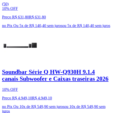
(50)
10% OFF
Preço R$ 631,80
R$
631
,
80
no Pix
Ou 5x de R$ 140,40 sem juros
ou
5
x de
R$ 140,40
sem juros
Soundbar Série Q HW-Q930H 9.1.4
canais Subwoofer e Caixas traseiras 2026
10% OFF
Preço R$ 4.949,10
R$
4.949
,
10
no Pix
Ou 10x de R$ 549,90 sem juros
ou
10
x de
R$ 549,90
sem
juros