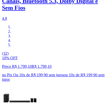
Canais, Bluetooth 5.3, Dolby Digital e
Sem Fios
4.8
(32)
10% OFF
Preço R$ 1.799,10
R$
1.799
,
10
no Pix
Ou 10x de R$ 199,90 sem juros
ou
10
x de
R$ 199,90
sem
juros