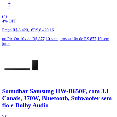
(4)
4% OFF
Preço R$ 8.420,16
R$
8.420
,
16
no Pix
Ou 10x de R$ 877,10 sem juros
ou
10
x de
R$ 877,10
sem
juros
Soundbar Samsung HW-B650F, com 3.1
Canais, 370W, Bluetooth, Subwoofer sem
fio e Dolby Audio
5.0