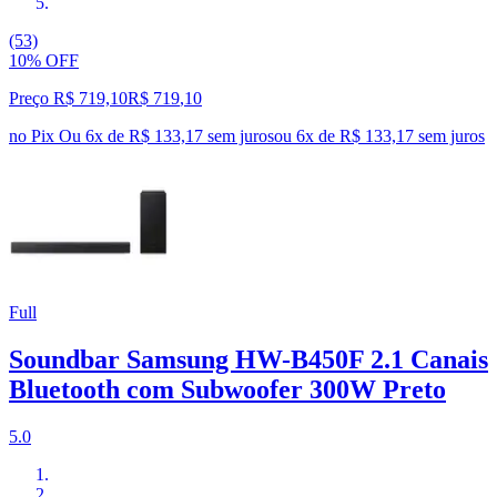
(53)
10% OFF
Preço R$ 719,10
R$
719
,
10
no Pix
Ou 6x de R$ 133,17 sem juros
ou
6
x de
R$ 133,17
sem juros
Full
Soundbar Samsung HW-B450F 2.1 Canais
Bluetooth com Subwoofer 300W Preto
5.0