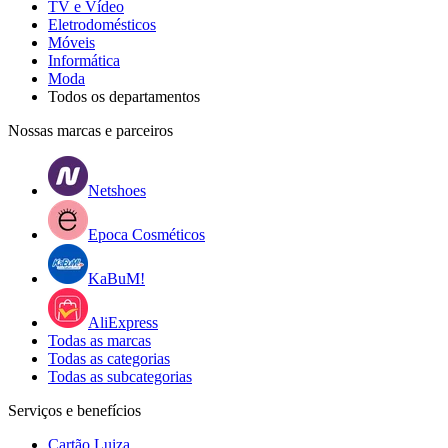
TV e Vídeo
Eletrodomésticos
Móveis
Informática
Moda
Todos os departamentos
Nossas marcas e parceiros
Netshoes
Epoca Cosméticos
KaBuM!
AliExpress
Todas as marcas
Todas as categorias
Todas as subcategorias
Serviços e benefícios
Cartão Luiza