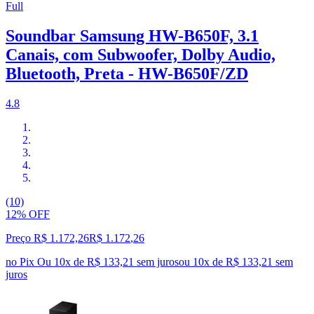
Full
Soundbar Samsung HW-B650F, 3.1
Canais, com Subwoofer, Dolby Audio,
Bluetooth, Preta - HW-B650F/ZD
4.8
(10)
12% OFF
Preço R$ 1.172,26
R$
1.172
,
26
no Pix
Ou 10x de R$ 133,21 sem juros
ou
10
x de
R$ 133,21
sem
juros